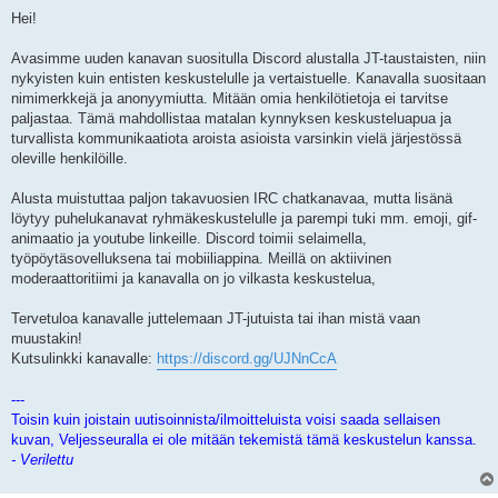
i
e
Hei!
s
t
i
Avasimme uuden kanavan suositulla Discord alustalla JT-taustaisten, niin
nykyisten kuin entisten keskustelulle ja vertaistuelle. Kanavalla suositaan
nimimerkkejä ja anonyymiutta. Mitään omia henkilötietoja ei tarvitse
paljastaa. Tämä mahdollistaa matalan kynnyksen keskusteluapua ja
turvallista kommunikaatiota aroista asioista varsinkin vielä järjestössä
oleville henkilöille.
Alusta muistuttaa paljon takavuosien IRC chatkanavaa, mutta lisänä
löytyy puhelukanavat ryhmäkeskustelulle ja parempi tuki mm. emoji, gif-
animaatio ja youtube linkeille. Discord toimii selaimella,
työpöytäsovelluksena tai mobiiliappina. Meillä on aktiivinen
moderaattoritiimi ja kanavalla on jo vilkasta keskustelua,
Tervetuloa kanavalle juttelemaan JT-jutuista tai ihan mistä vaan
muustakin!
Kutsulinkki kanavalle:
https://discord.gg/UJNnCcA
---
Toisin kuin joistain uutisoinnista/ilmoitteluista voisi saada sellaisen
kuvan, Veljesseuralla ei ole mitään tekemistä tämä keskustelun kanssa.
- Verilettu