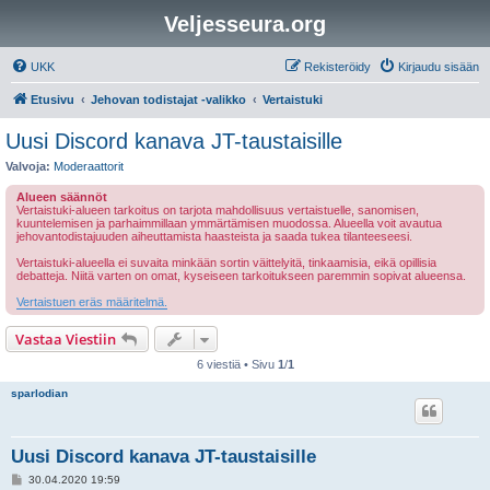
Veljesseura.org
UKK
Rekisteröidy
Kirjaudu sisään
Etusivu
Jehovan todistajat -valikko
Vertaistuki
Uusi Discord kanava JT-taustaisille
Valvoja:
Moderaattorit
Alueen säännöt
Vertaistuki-alueen tarkoitus on tarjota mahdollisuus vertaistuelle, sanomisen,
kuuntelemisen ja parhaimmillaan ymmärtämisen muodossa. Alueella voit avautua
jehovantodistajuuden aiheuttamista haasteista ja saada tukea tilanteeseesi.
Vertaistuki-alueella ei suvaita minkään sortin väittelyitä, tinkaamisia, eikä opillisia
debatteja. Niitä varten on omat, kyseiseen tarkoitukseen paremmin sopivat alueensa.
Vertaistuen eräs määritelmä.
Vastaa Viestiin
6 viestiä • Sivu
1
/
1
sparlodian
Uusi Discord kanava JT-taustaisille
V
30.04.2020 19:59