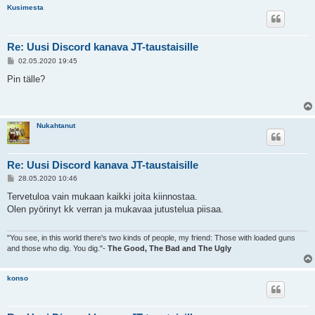
Kusimesta
Re: Uusi Discord kanava JT-taustaisille
V
02.05.2020 19:45
i
e
Pin tälle?
s
t
i
Nukahtanut
Re: Uusi Discord kanava JT-taustaisille
V
28.05.2020 10:46
i
e
Tervetuloa vain mukaan kaikki joita kiinnostaa.
s
Olen pyörinyt kk verran ja mukavaa jutustelua piisaa.
t
i
"You see, in this world there's two kinds of people, my friend: Those with loaded guns
and those who dig. You dig."-
The Good, The Bad and The Ugly
konso