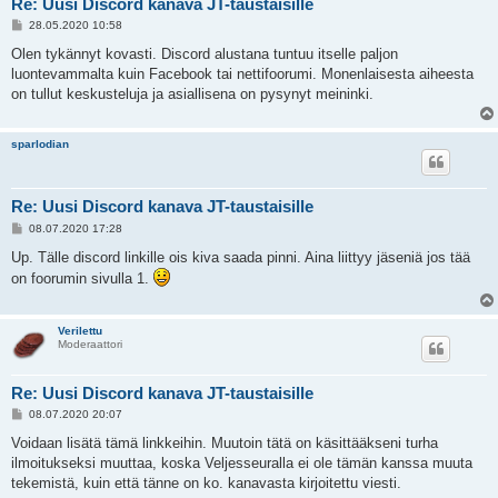
Re: Uusi Discord kanava JT-taustaisille
V
28.05.2020 10:58
i
e
Olen tykännyt kovasti. Discord alustana tuntuu itselle paljon
s
luontevammalta kuin Facebook tai nettifoorumi. Monenlaisesta aiheesta
t
i
on tullut keskusteluja ja asiallisena on pysynyt meininki.
sparlodian
Re: Uusi Discord kanava JT-taustaisille
V
08.07.2020 17:28
i
e
Up. Tälle discord linkille ois kiva saada pinni. Aina liittyy jäseniä jos tää
s
on foorumin sivulla 1.
t
i
Verilettu
Moderaattori
Re: Uusi Discord kanava JT-taustaisille
V
08.07.2020 20:07
i
e
Voidaan lisätä tämä linkkeihin. Muutoin tätä on käsittääkseni turha
s
ilmoitukseksi muuttaa, koska Veljesseuralla ei ole tämän kanssa muuta
t
i
tekemistä, kuin että tänne on ko. kanavasta kirjoitettu viesti.