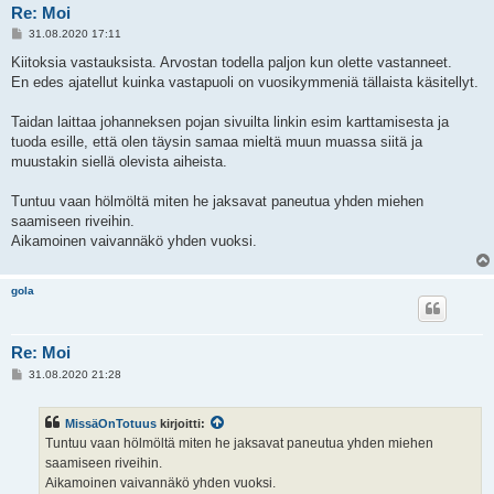
Re: Moi
V
31.08.2020 17:11
i
e
Kiitoksia vastauksista. Arvostan todella paljon kun olette vastanneet.
s
En edes ajatellut kuinka vastapuoli on vuosikymmeniä tällaista käsitellyt.
t
i
Taidan laittaa johanneksen pojan sivuilta linkin esim karttamisesta ja
tuoda esille, että olen täysin samaa mieltä muun muassa siitä ja
muustakin siellä olevista aiheista.
Tuntuu vaan hölmöltä miten he jaksavat paneutua yhden miehen
saamiseen riveihin.
Aikamoinen vaivannäkö yhden vuoksi.
gola
Re: Moi
V
31.08.2020 21:28
i
e
s
MissäOnTotuus
kirjoitti:
t
i
Tuntuu vaan hölmöltä miten he jaksavat paneutua yhden miehen
saamiseen riveihin.
Aikamoinen vaivannäkö yhden vuoksi.