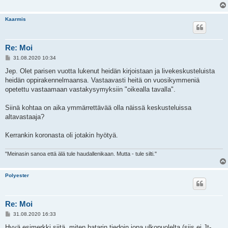
Kaarmis
Re: Moi
V
31.08.2020 10:34
i
e
Jep. Olet parisen vuotta lukenut heidän kirjoistaan ja livekeskusteluista
s
heidän oppirakennelmaansa. Vastaavasti heitä on vuosikymmeniä
t
i
opetettu vastaamaan vastakysymyksiin "oikealla tavalla".
Siinä kohtaa on aika ymmärrettävää olla näissä keskusteluissa
altavastaaja?
Kerrankin koronasta oli jotakin hyötyä.
"Meinasin sanoa että älä tule haudallenikaan. Mutta - tule silti."
Polyester
Re: Moi
V
31.08.2020 16:33
i
e
Hyvä esimerkki siitä, miten hatarin tiedoin jopa ulkopuolelta (siis ei Jt-