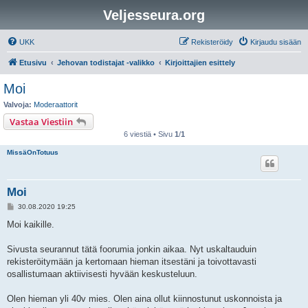
Veljesseura.org
UKK
Rekisteröidy
Kirjaudu sisään
Etusivu
Jehovan todistajat -valikko
Kirjoittajien esittely
Moi
Valvoja:
Moderaattorit
Vastaa Viestiin
6 viestiä • Sivu
1
/
1
MissäOnTotuus
Moi
V
30.08.2020 19:25
i
e
Moi kaikille.
s
t
i
Sivusta seurannut tätä foorumia jonkin aikaa. Nyt uskaltauduin
rekisteröitymään ja kertomaan hieman itsestäni ja toivottavasti
osallistumaan aktiivisesti hyvään keskusteluun.
Olen hieman yli 40v mies. Olen aina ollut kiinnostunut uskonnoista ja