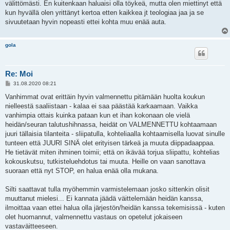
välittömästi. En kuitenkaan haluaisi olla töykeä, mutta olen miettinyt että
kun hyvällä olen yrittänyt kertoa etten kaikkea jt teologiaa jaa ja se
sivuutetaan hyvin nopeasti ettei kohta muu enää auta.
gola
Re: Moi
V
31.08.2020 08:21
i
e
Vanhimmat ovat erittäin hyvin valmennettu pitämään huolta koukun
s
nielleestä saaliistaan - kalaa ei saa päästää karkaamaan. Vaikka
t
i
vanhimpia ottais kuinka pataan kun et ihan kokonaan ole vielä
heidän/seuran talutushihnassa, heidät on VALMENNETTU kohtaamaan
juuri tällaisia tilanteita - sliipatulla, kohteliaalla kohtaamisella luovat sinulle
tunteen että JUURI SINÄ olet erityisen tärkeä ja muuta diippadaappaa.
He tietävät miten ihminen toimii; että on ikävää torjua sliipattu, kohtelias
kokouskutsu, tutkisteluehdotus tai muuta. Heille on vaan sanottava
suoraan että nyt STOP, en halua enää olla mukana.
Silti saattavat tulla myöhemmin varmistelemaan josko sittenkin olisit
muuttanut mielesi... Ei kannata jäädä väittelemään heidän kanssa,
ilmoittaa vaan ettei halua olla järjestön/heidän kanssa tekemisissä - kuten
olet huomannut, valmennettu vastaus on opetelut jokaiseen
vastaväitteeseen.