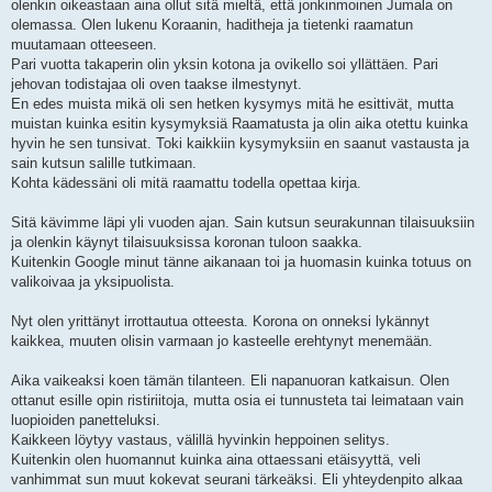
olenkin oikeastaan aina ollut sitä mieltä, että jonkinmoinen Jumala on
olemassa. Olen lukenu Koraanin, haditheja ja tietenki raamatun
muutamaan otteeseen.
Pari vuotta takaperin olin yksin kotona ja ovikello soi yllättäen. Pari
jehovan todistajaa oli oven taakse ilmestynyt.
En edes muista mikä oli sen hetken kysymys mitä he esittivät, mutta
muistan kuinka esitin kysymyksiä Raamatusta ja olin aika otettu kuinka
hyvin he sen tunsivat. Toki kaikkiin kysymyksiin en saanut vastausta ja
sain kutsun salille tutkimaan.
Kohta kädessäni oli mitä raamattu todella opettaa kirja.
Sitä kävimme läpi yli vuoden ajan. Sain kutsun seurakunnan tilaisuuksiin
ja olenkin käynyt tilaisuuksissa koronan tuloon saakka.
Kuitenkin Google minut tänne aikanaan toi ja huomasin kuinka totuus on
valikoivaa ja yksipuolista.
Nyt olen yrittänyt irrottautua otteesta. Korona on onneksi lykännyt
kaikkea, muuten olisin varmaan jo kasteelle erehtynyt menemään.
Aika vaikeaksi koen tämän tilanteen. Eli napanuoran katkaisun. Olen
ottanut esille opin ristiriitoja, mutta osia ei tunnusteta tai leimataan vain
luopioiden panetteluksi.
Kaikkeen löytyy vastaus, välillä hyvinkin heppoinen selitys.
Kuitenkin olen huomannut kuinka aina ottaessani etäisyyttä, veli
vanhimmat sun muut kokevat seurani tärkeäksi. Eli yhteydenpito alkaa