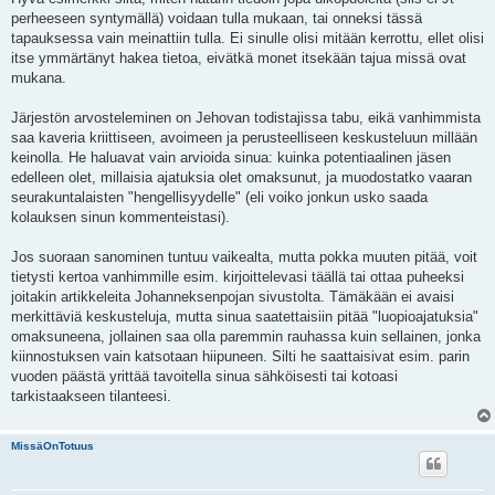
s
perheeseen syntymällä) voidaan tulla mukaan, tai onneksi tässä
t
i
tapauksessa vain meinattiin tulla. Ei sinulle olisi mitään kerrottu, ellet olisi
itse ymmärtänyt hakea tietoa, eivätkä monet itsekään tajua missä ovat
mukana.
Järjestön arvosteleminen on Jehovan todistajissa tabu, eikä vanhimmista
saa kaveria kriittiseen, avoimeen ja perusteelliseen keskusteluun millään
keinolla. He haluavat vain arvioida sinua: kuinka potentiaalinen jäsen
edelleen olet, millaisia ajatuksia olet omaksunut, ja muodostatko vaaran
seurakuntalaisten "hengellisyydelle" (eli voiko jonkun usko saada
kolauksen sinun kommenteistasi).
Jos suoraan sanominen tuntuu vaikealta, mutta pokka muuten pitää, voit
tietysti kertoa vanhimmille esim. kirjoittelevasi täällä tai ottaa puheeksi
joitakin artikkeleita Johanneksenpojan sivustolta. Tämäkään ei avaisi
merkittäviä keskusteluja, mutta sinua saatettaisiin pitää "luopioajatuksia"
omaksuneena, jollainen saa olla paremmin rauhassa kuin sellainen, jonka
kiinnostuksen vain katsotaan hiipuneen. Silti he saattaisivat esim. parin
vuoden päästä yrittää tavoitella sinua sähköisesti tai kotoasi
tarkistaakseen tilanteesi.
MissäOnTotuus