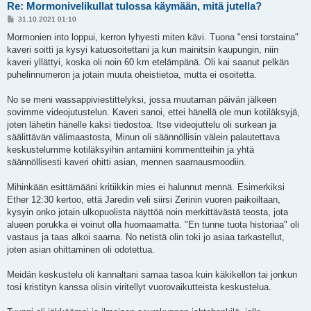
Re: Mormonivelikullat tulossa käymään, mitä jutella?
V
31.10.2021 01:10
i
e
Mormonien into loppui, kerron lyhyesti miten kävi. Tuona "ensi torstaina"
s
kaveri soitti ja kysyi katuosoitettani ja kun mainitsin kaupungin, niin
t
i
kaveri yllättyi, koska oli noin 60 km etelämpänä. Oli kai saanut pelkän
puhelinnumeron ja jotain muuta oheistietoa, mutta ei osoitetta.
No se meni wassappiviestittelyksi, jossa muutaman päivän jälkeen
sovimme videojutustelun. Kaveri sanoi, ettei hänellä ole mun kotiläksyjä,
joten lähetin hänelle kaksi tiedostoa. Itse videojuttelu oli surkean ja
säälittävän välimaastosta, Minun oli säännöllisin välein palautettava
keskustelumme kotiläksyihin antamiini kommentteihin ja yhtä
säännöllisesti kaveri ohitti asian, mennen saarnausmoodiin.
Mihinkään esittämääni kritiikkin mies ei halunnut mennä. Esimerkiksi
Ether 12:30 kertoo, että Jaredin veli siirsi Zerinin vuoren paikoiltaan,
kysyin onko jotain ulkopuolista näyttöä noin merkittävästä teosta, jota
alueen porukka ei voinut olla huomaamatta. "En tunne tuota historiaa" oli
vastaus ja taas alkoi saarna. No netistä olin toki jo asiaa tarkastellut,
joten asian ohittaminen oli odotettua.
Meidän keskustelu oli kannaltani samaa tasoa kuin käkikellon tai jonkun
tosi kristityn kanssa olisin viritellyt vuorovaikutteista keskustelua.