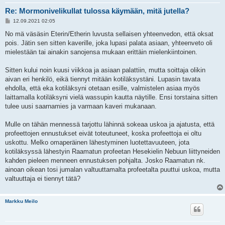
Re: Mormonivelikullat tulossa käymään, mitä jutella?
V
12.09.2021 02:05
i
e
No mä väsäsin Eterin/Etherin luvusta sellaisen yhteenvedon, että oksat
s
pois. Jätin sen sitten kaverille, joka lupasi palata asiaan, yhteenveto oli
t
i
mielestään tai ainakin sanojensa mukaan erittäin mielenkiintoinen.
Sitten kului noin kuusi viikkoa ja asiaan palattiin, mutta soittaja olikin
aivan eri henkilö, eikä tiennyt mitään kotiläksystäni. Lupasin tavata
ehdolla, että eka kotiläksyni otetaan esille, valmistelen asiaa myös
laittamalla kotiläksyni vielä wassupin kautta näytille. Ensi torstaina sitten
tulee uusi saarnamies ja varmaan kaveri mukanaan.
Mulle on tähän mennessä tarjottu lähinnä sokeaa uskoa ja ajatusta, että
profeettojen ennustukset eivät toteutuneet, koska profeettoja ei oltu
uskottu. Melko omaperäinen lähestyminen luotettavuuteen, jota
kotiläksyssä lähestyin Raamatun profeetan Hesekielin Nebuun liittyneiden
kahden pieleen menneen ennustuksen pohjalta. Josko Raamatun nk.
ainoan oikean tosi jumalan valtuuttamalta profeetalta puuttui uskoa, mutta
valtuuttaja ei tiennyt tätä?
Markku Meilo