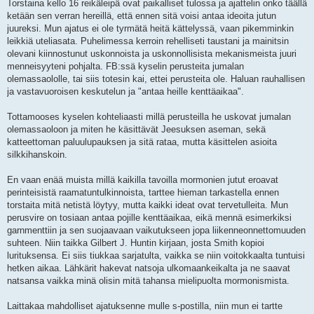
Torstaina kello 16 reikäleipä ovat paikalliset tulossa ja ajattelin onko täällä
ketään sen verran hereillä, että ennen sitä voisi antaa ideoita jutun
juureksi. Mun ajatus ei ole tyrmätä heitä kättelyssä, vaan pikemminkin
leikkiä uteliasata. Puhelimessa kerroin rehelliseti taustani ja mainitsin
olevani kiinnostunut uskonnoista ja uskonnollisista mekanismeista juuri
menneisyyteni pohjalta. FB:ssä kyselin perusteita jumalan
olemassaololle, tai siis totesin kai, ettei perusteita ole. Haluan rauhallisen
ja vastavuoroisen keskutelun ja "antaa heille kenttäaikaa".
Tottamooses kyselen kohteliaasti millä perusteilla he uskovat jumalan
olemassaoloon ja miten he käsittävät Jeesuksen aseman, sekä
katteettoman paluulupauksen ja sitä rataa, mutta käsittelen asioita
silkkihanskoin.
En vaan enää muista millä kaikilla tavoilla mormonien jutut eroavat
perinteisistä raamatuntulkinnoista, tarttee hieman tarkastella ennen
torstaita mitä netistä löytyy, mutta kaikki ideat ovat tervetulleita. Mun
perusvire on tosiaan antaa pojille kenttäaikaa, eikä mennä esimerkiksi
garnmenttiin ja sen suojaavaan vaikutukseen jopa liikenneonnettomuuden
suhteen. Niin taikka Gilbert J. Huntin kirjaan, josta Smith kopioi
lurituksensa. Ei siis tiukkaa sarjatulta, vaikka se niin voitokkaalta tuntuisi
hetken aikaa. Lähkärit hakevat natsoja ulkomaankeikalta ja ne saavat
natsansa vaikka minä olisin mitä tahansa mielipuolta mormonismista.
Laittakaa mahdolliset ajatuksenne mulle s-postilla, niin mun ei tartte