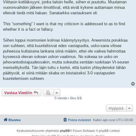
Viittasin kotiläksyyni, jonka laitoin heille, siihen ei puututtu. Muutaman
t
i
vuoronvaihdon jälkeen ilmoittivat, että eivät kykene auttamaan minua
elleivät tiedä mitä haluan. Sanatarkka vastaukseni oli:
This “something” I want is that my criticism is addressed to as to find
whether it is a fact or fallacy.
Siihen loppui mormonien kolmas käännytysyritys. Aneemista porukkaa
sen suhteen, että kuuntelisivat edes vastapuolta, usko-sana vilisee
puheessa kultaisena lankana siinä määrin, ettei ole vaikea hahmottaa
kyseessä olevan sokean uskon vaatimus. No sokeaa se usko on
jehovantodistajuudessakin, mutta sokeutta sentään ruokitaan Vt-seuran
meriselityksillä. Tän lajin tuttu x kertoi, että tuskin yhteydenotot tähän
päättyvät, ei siinä mitään skaba on toistaiseksi 3-0 vastapuolen
kuuntelemisen suhteen.
Vastaa Viestiin
5 viestiä • Sivu
1
/
1
Hyppää
Etusivu
Poista evästeet
Kaikki ajat ovat
UTC+03:00
Keskustelufoorumin ohjelmisto
phpBB
® Forum Software © phpBB Limited