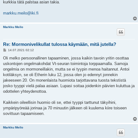
kurkkia tätä palstaa asian takia.
markku.meilo@iki.fi
Markku Meilo
Re: Mormonivelikullat tulossa käymään, mitä jutella?
V
14.07.2021 02:12
i
e
Oli melko persoonallinen tapaaminen, jossa kaikin tavoin yritin osottaa
s
uskontojen ongelmakohdat Vt-seuran toimintoja torppaamalla. Samoja
t
i
ongelmia on mormoneillakin, mutta se ei tyypin menoa haitannut. Antoi
kotiläksyn, se oli Etherin luku 12, jossa olen jo edennyt jonnekin
jakeeseen 20. On monenlaista huomiota tarjottavana tuosta tekstistä
josko tyyppi vielä palaa asiaan. Lupasi soitaa joidenkin päivien kuluttua ja
odottelen yhteydenottoa.
Kaikkein oileellisin huomio oli se, ettei tyyppi tarttunut täkyihini,
ympäripyöreää jorinaa ja 70 minuutin jälkeen oli kuulema kiire toiseen
sovittuun tapaamiseen.
Markku Meilo