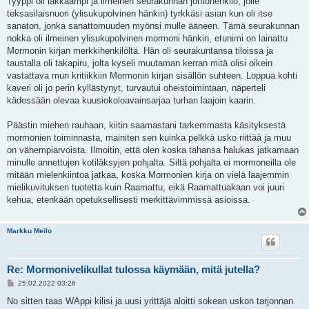
Tyyppi oli iäkkäämpi ja ilmeinen seurakunnan johtohenkilö, jolle
teksasilaisnuori (ylisukupolvinen hänkin) tyrkkäsi asian kun oli itse
sanaton, jonka sanattomuuden myönsi mulle ääneen. Tämä seurakunnan
nokka oli ilmeinen ylisukupolvinen mormoni hänkin, etunimi on lainattu
Mormonin kirjan merkkihenkilöltä. Hän oli seurakuntansa tiloissa ja
taustalla oli takapiru, jolta kyseli muutaman kerran mitä olisi oikein
vastattava mun kritiikkiin Mormonin kirjan sisällön suhteen. Loppua kohti
kaveri oli jo perin kyllästynyt, turvautui oheistoimintaan, näperteli
kädessään olevaa kuusiokoloavainsarjaa turhan laajoin kaarin.
Päästin miehen rauhaan, kiitin saamastani tarkemmasta käsityksestä
mormonien toiminnasta, mainiten sen kuinka pelkkä usko riittää ja muu
on vähempiarvoista. Ilmoitin, että olen koska tahansa halukas jatkamaan
minulle annettujen kotiläksyjen pohjalta. Siltä pohjalta ei mormoneilla ole
mitään mielenkiintoa jatkaa, koska Mormonien kirja on vielä laajemmin
mielikuvituksen tuotetta kuin Raamattu, eikä Raamattuakaan voi juuri
kehua, etenkään opetuksellisesti merkittävimmissä asioissa.
Markku Meilo
Re: Mormonivelikullat tulossa käymään, mitä jutella?
V
25.02.2022 03:26
i
e
No sitten taas WAppi kilisi ja uusi yrittäjä aloitti sokean uskon tarjonnan.
s