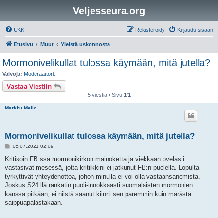
Veljesseura.org
UKK
Rekisteröidy
Kirjaudu sisään
Etusivu
Muut
Yleistä uskonnosta
Mormonivelikullat tulossa käymään, mitä jutella?
Valvoja:
Moderaattorit
Vastaa Viestiin
5 viestiä • Sivu
1
/
1
Markku Meilo
Mormonivelikullat tulossa käymään, mitä jutella?
V
05.07.2021 02:09
i
e
Kritisoin FB:ssä mormonikirkon mainoketta ja viekkaan ovelasti
s
vastasivat mesessä, jotta kritiikkini ei jatkunut FB:n puolella. Lopulta
t
i
tyrkyttivät yhteydenottoa, johon minulla ei voi olla vastaansanomista.
Joskus S24:llä ränkätin puoli-innokkaasti suomalaisten mormonien
kanssa pitkään, ei niistä saanut kiinni sen paremmin kuin märästä
saippuapalastakaan.