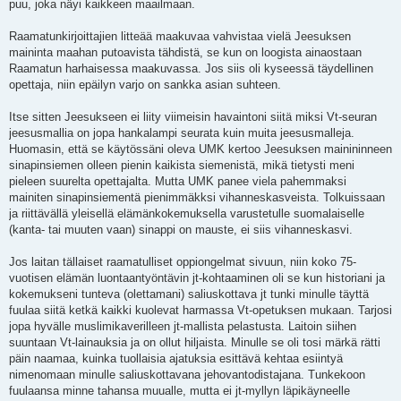
puu, joka näyi kaikkeen maailmaan.
Raamatunkirjoittajien litteää maakuvaa vahvistaa vielä Jeesuksen
maininta maahan putoavista tähdistä, se kun on loogista ainaostaan
Raamatun harhaisessa maakuvassa. Jos siis oli kyseessä täydellinen
opettaja, niin epäilyn varjo on sankka asian suhteen.
Itse sitten Jeesukseen ei liity viimeisin havaintoni siitä miksi Vt-seuran
jeesusmallia on jopa hankalampi seurata kuin muita jeesusmalleja.
Huomasin, että se käytössäni oleva UMK kertoo Jeesuksen mainininneen
sinapinsiemen olleen pienin kaikista siemenistä, mikä tietysti meni
pieleen suurelta opettajalta. Mutta UMK panee viela pahemmaksi
mainiten sinapinsiementä pienimmäkksi vihanneskasveista. Tolkuissaan
ja riittävällä yleisellä elämänkokemuksella varustetulle suomalaiselle
(kanta- tai muuten vaan) sinappi on mauste, ei siis vihanneskasvi.
Jos laitan tällaiset raamatulliset oppiongelmat sivuun, niin koko 75-
vuotisen elämän luontaantyöntävin jt-kohtaaminen oli se kun historiani ja
kokemukseni tunteva (olettamani) saliuskottava jt tunki minulle täyttä
fuulaa siitä ketkä kaikki kuolevat harmassa Vt-opetuksen mukaan. Tarjosi
jopa hyvälle muslimikaverilleen jt-mallista pelastusta. Laitoin siihen
suuntaan Vt-lainauksia ja on ollut hiljaista. Minulle se oli tosi märkä rätti
päin naamaa, kuinka tuollaisia ajatuksia esittävä kehtaa esiintyä
nimenomaan minulle saliuskottavana jehovantodistajana. Tunkekoon
fuulaansa minne tahansa muualle, mutta ei jt-myllyn läpikäyneelle