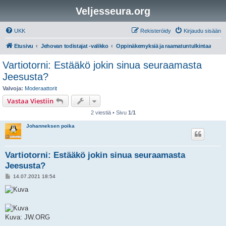
Veljesseura.org
UKK
Rekisteröidy
Kirjaudu sisään
Etusivu
Jehovan todistajat -valikko
Oppinäkemyksiä ja raamatuntulkintaa
Vartiotorni: Estääkö jokin sinua seuraamasta
Jeesusta?
Valvoja:
Moderaattorit
Vastaa Viestiin
2 viestiä • Sivu
1
/
1
Johanneksen poika
Vartiotorni: Estääkö jokin sinua seuraamasta
Jeesusta?
V
14.07.2021 18:54
i
e
s
t
i
Kuva: JW.ORG