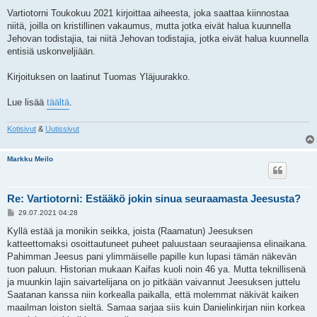
Vartiotorni Toukokuu 2021 kirjoittaa aiheesta, joka saattaa kiinnostaa
niitä, joilla on kristillinen vakaumus, mutta jotka eivät halua kuunnella
Jehovan todistajia, tai niitä Jehovan todistajia, jotka eivät halua kuunnella
entisiä uskonveljiään.
Kirjoituksen on laatinut Tuomas Yläjuurakko.
Lue lisää
täältä
.
Kotisivut
&
Uutissivut
Markku Meilo
Re: Vartiotorni: Estääkö jokin sinua seuraamasta Jeesusta?
V
29.07.2021 04:28
i
e
Kyllä estää ja monikin seikka, joista (Raamatun) Jeesuksen
s
katteettomaksi osoittautuneet puheet paluustaan seuraajiensa elinaikana.
t
i
Pahimman Jeesus pani ylimmäiselle papille kun lupasi tämän näkevän
tuon paluun. Historian mukaan Kaifas kuoli noin 46 ya. Mutta teknillisenä
ja muunkin lajin saivartelijana on jo pitkään vaivannut Jeesuksen juttelu
Saatanan kanssa niin korkealla paikalla, että molemmat näkivät kaiken
maailman loiston sieltä. Samaa sarjaa siis kuin Danielinkirjan niin korkea