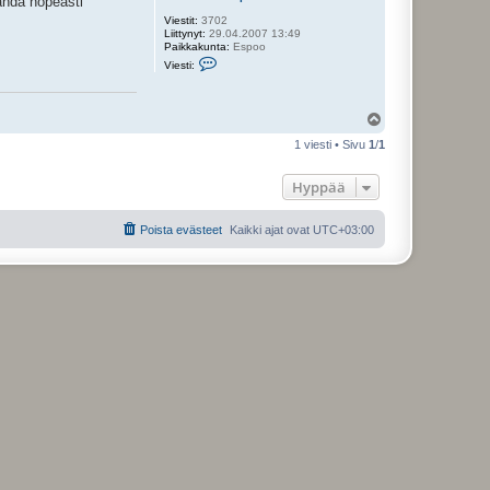
nähdä nopeasti
Viestit:
3702
Liittynyt:
29.04.2007 13:49
Paikkakunta:
Espoo
V
Viesti:
i
e
s
t
Y
i
l
J
1 viesti • Sivu
1
/
1
ö
o
s
h
a
Hyppää
n
n
e
Poista evästeet
Kaikki ajat ovat
UTC+03:00
k
s
e
n
p
o
i
k
a