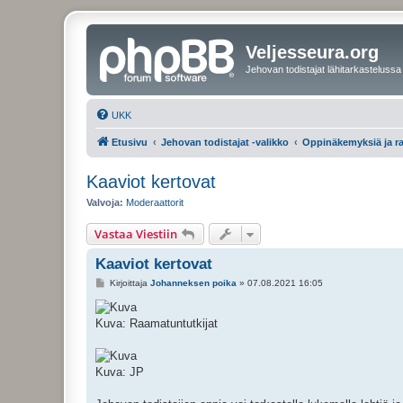
Veljesseura.org
Jehovan todistajat lähitarkastelussa
UKK
Etusivu
Jehovan todistajat -valikko
Oppinäkemyksiä ja r
Kaaviot kertovat
Valvoja:
Moderaattorit
Vastaa Viestiin
Kaaviot kertovat
V
Kirjoittaja
Johanneksen poika
»
07.08.2021 16:05
i
e
s
Kuva: Raamatuntutkijat
t
i
Kuva: JP