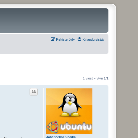
Rekisteröidy
Kirjaudu sisään
1 viesti • Sivu
1
/
1
Johanneksen poika