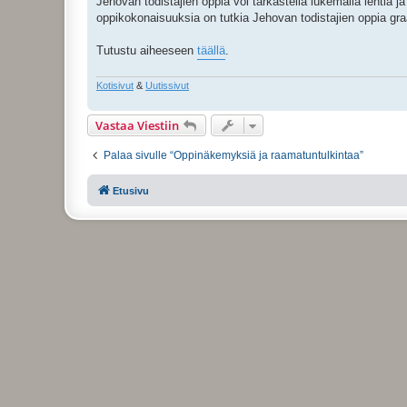
Jehovan todistajien oppia voi tarkastella lukemalla lehtiä j
oppikokonaisuuksia on tutkia Jehovan todistajien oppia g
Tutustu aiheeseen
täällä
.
Kotisivut
&
Uutissivut
Vastaa Viestiin
Palaa sivulle “Oppinäkemyksiä ja raamatuntulkintaa”
Etusivu