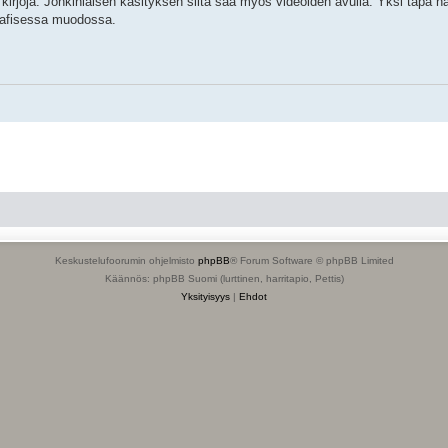
a kirjoja. Jonkinlaisen käsityksen siitä saa myös videoiden avulla. Yksi tapa 
raafisessa muodossa.
Keskustelufoorumin ohjelmisto
phpBB
® Forum Software © phpBB Limited
Käännös: phpBB Suomi (lurttinen, harritapio, Pettis)
Yksityisyys
|
Ehdot