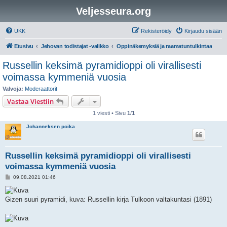
Veljesseura.org
UKK
Rekisteröidy
Kirjaudu sisään
Etusivu
Jehovan todistajat -valikko
Oppinäkemyksiä ja raamatuntulkintaa
Russellin keksimä pyramidioppi oli virallisesti
voimassa kymmeniä vuosia
Valvoja:
Moderaattorit
Vastaa Viestiin
1 viesti • Sivu
1
/
1
Johanneksen poika
Russellin keksimä pyramidioppi oli virallisesti
voimassa kymmeniä vuosia
V
09.08.2021 01:46
i
e
s
Gizen suuri pyramidi, kuva: Russellin kirja Tulkoon valtakuntasi (1891)
t
i