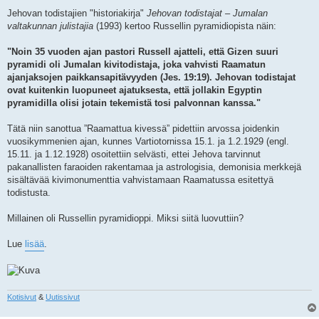
Jehovan todistajien "historiakirja"
Jehovan todistajat – Jumalan
valtakunnan julistajia
(1993) kertoo Russellin pyramidiopista näin:
"Noin 35 vuoden ajan pastori Russell ajatteli, että Gizen suuri
pyramidi oli Jumalan kivitodistaja, joka vahvisti Raamatun
ajanjaksojen paikkansapitävyyden (Jes. 19:19). Jehovan todistajat
ovat kuitenkin luopuneet ajatuksesta, että jollakin Egyptin
pyramidilla olisi jotain tekemistä tosi palvonnan kanssa."
Tätä niin sanottua ”Raamattua kivessä” pidettiin arvossa joidenkin
vuosikymmenien ajan, kunnes Vartiotornissa 15.1. ja 1.2.1929 (engl.
15.11. ja 1.12.1928) osoitettiin selvästi, ettei Jehova tarvinnut
pakanallisten faraoiden rakentamaa ja astrologisia, demonisia merkkejä
sisältävää kivimonumenttia vahvistamaan Raamatussa esitettyä
todistusta.
Millainen oli Russellin pyramidioppi. Miksi siitä luovuttiin?
Lue
lisää
.
Kotisivut
&
Uutissivut