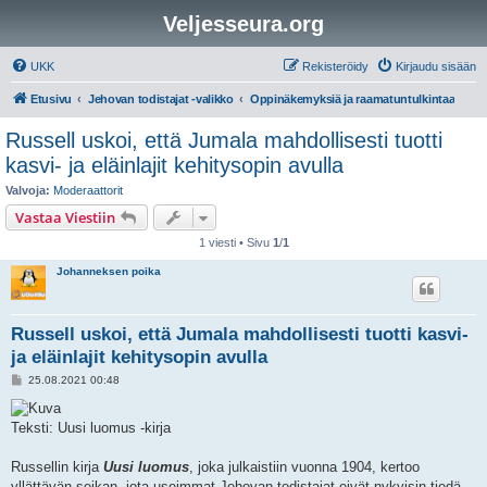
Veljesseura.org
UKK
Rekisteröidy
Kirjaudu sisään
Etusivu
Jehovan todistajat -valikko
Oppinäkemyksiä ja raamatuntulkintaa
Russell uskoi, että Jumala mahdollisesti tuotti
kasvi- ja eläinlajit kehitysopin avulla
Valvoja:
Moderaattorit
Vastaa Viestiin
1 viesti • Sivu
1
/
1
Johanneksen poika
Russell uskoi, että Jumala mahdollisesti tuotti kasvi-
ja eläinlajit kehitysopin avulla
V
25.08.2021 00:48
i
e
s
Teksti: Uusi luomus -kirja
t
i
Russellin kirja
Uusi luomus
, joka julkaistiin vuonna 1904, kertoo
yllättävän seikan, jota useimmat Jehovan todistajat eivät nykyisin tiedä.