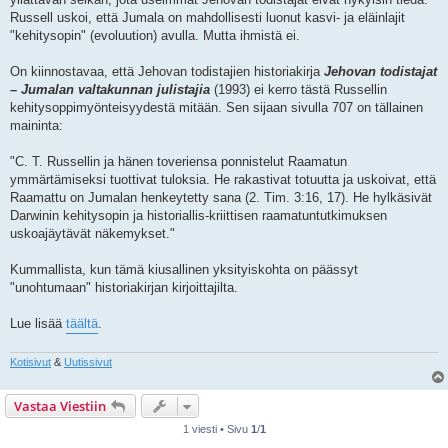
Russell uskoi, että Jumala on mahdollisesti luonut kasvi- ja eläinlajit
"kehitysopin" (evoluution) avulla. Mutta ihmistä ei.
On kiinnostavaa, että Jehovan todistajien historiakirja
Jehovan todistajat
– Jumalan valtakunnan julistajia
(1993) ei kerro tästä Russellin
kehitysoppimyönteisyydestä mitään. Sen sijaan sivulla 707 on tällainen
maininta:
"C. T. Russellin ja hänen toveriensa ponnistelut Raamatun
ymmärtämiseksi tuottivat tuloksia. He rakastivat totuutta ja uskoivat, että
Raamattu on Jumalan henkeytetty sana (2. Tim. 3:16, 17). He hylkäsivät
Darwinin kehitysopin ja historiallis-kriittisen raamatuntutkimuksen
uskoajäytävät näkemykset."
Kummallista, kun tämä kiusallinen yksityiskohta on päässyt
"unohtumaan" historiakirjan kirjoittajilta.
Lue lisää
täältä
.
Kotisivut
&
Uutissivut
Vastaa Viestiin
1 viesti • Sivu
1
/
1