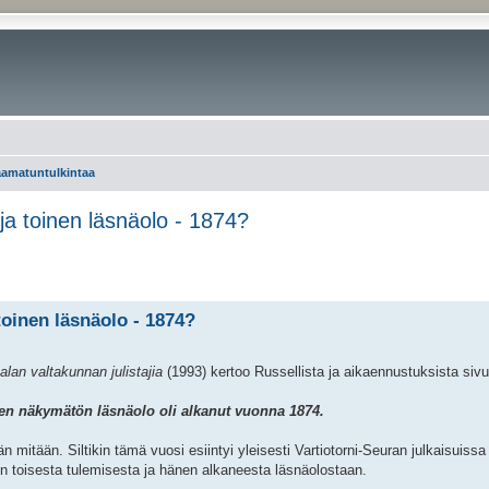
aamatuntulkintaa
ja toinen läsnäolo - 1874?
oinen läsnäolo - 1874?
lan valtakunnan julistajia
(1993) kertoo Russellista ja aikaennustuksista sivul
sen näkymätön läsnäolo oli alkanut vuonna 1874.
 mitään. Siltikin tämä vuosi esiintyi yleisesti Vartiotorni-Seuran julkaisuissa 
sen toisesta tulemisesta ja hänen alkaneesta läsnäolostaan.