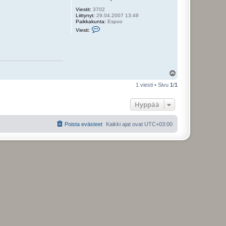
Viestit:
3702
Liittynyt:
29.04.2007 13:49
Paikkakunta:
Espoo
V
Viesti:
i
e
s
t
i
J
o
Y
h
l
a
1 viesti • Sivu
1
/
1
ö
n
s
n
e
Hyppää
k
s
e
Poista evästeet
Kaikki ajat ovat
UTC+03:00
n
p
o
i
k
a