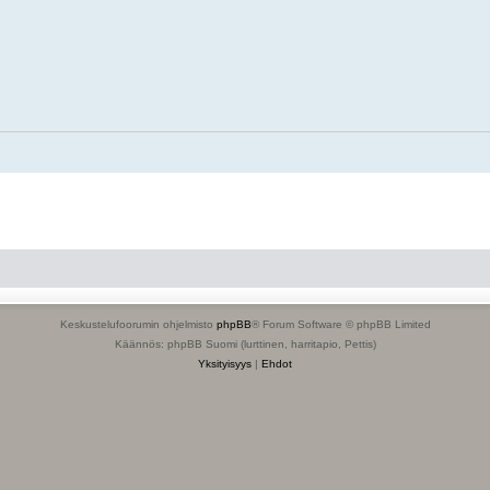
Keskustelufoorumin ohjelmisto
phpBB
® Forum Software © phpBB Limited
Käännös: phpBB Suomi (lurttinen, harritapio, Pettis)
Yksityisyys
|
Ehdot