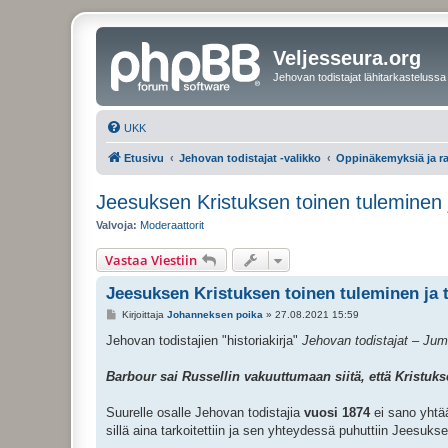
Veljesseura.org
Jehovan todistajat lähitarkastelussa
UKK
Etusivu
Jehovan todistajat -valikko
Oppinäkemyksiä ja r
Jeesuksen Kristuksen toinen tuleminen 
Valvoja:
Moderaattorit
Vastaa Viestiin
Jeesuksen Kristuksen toinen tuleminen ja t
V
Kirjoittaja
Johanneksen poika
»
27.08.2021 15:59
i
e
Jehovan todistajien "historiakirja"
Jehovan todistajat – Juma
s
t
i
Barbour sai Russellin vakuuttumaan siitä, että Kristuk
Suurelle osalle Jehovan todistajia
vuosi 1874
ei sano yhtään
sillä aina tarkoitettiin ja sen yhteydessä puhuttiin Jeesuk