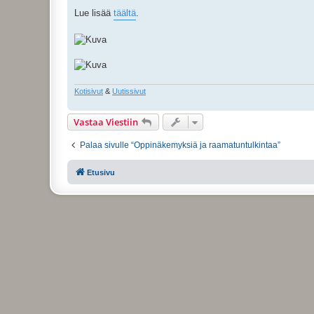
Lue lisää
täältä
.
Kotisivut
&
Uutissivut
Vastaa Viestiin
Palaa sivulle “Oppinäkemyksiä ja raamatuntulkintaa”
Etusivu