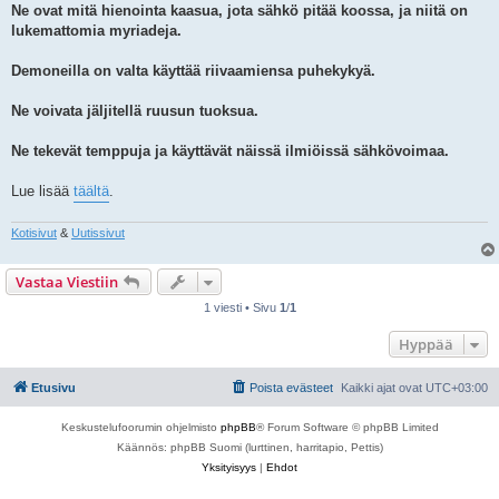
Ne ovat mitä hienointa kaasua, jota sähkö pitää koossa, ja niitä on
lukemattomia myriadeja.
Demoneilla on valta käyttää riivaamiensa puhekykyä.
Ne voivata jäljitellä ruusun tuoksua.
Ne tekevät temppuja ja käyttävät näissä ilmiöissä sähkövoimaa.
Lue lisää
täältä
.
Kotisivut
&
Uutissivut
Vastaa Viestiin
1 viesti • Sivu
1
/
1
Hyppää
Etusivu
Poista evästeet
Kaikki ajat ovat
UTC+03:00
Keskustelufoorumin ohjelmisto
phpBB
® Forum Software © phpBB Limited
Käännös: phpBB Suomi (lurttinen, harritapio, Pettis)
Yksityisyys
|
Ehdot