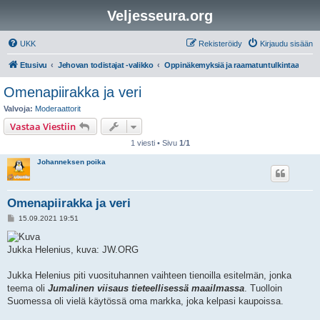
Veljesseura.org
UKK
Rekisteröidy
Kirjaudu sisään
Etusivu
Jehovan todistajat -valikko
Oppinäkemyksiä ja raamatuntulkintaa
Omenapiirakka ja veri
Valvoja:
Moderaattorit
Vastaa Viestiin
1 viesti • Sivu
1
/
1
Johanneksen poika
Omenapiirakka ja veri
V
15.09.2021 19:51
i
e
s
Jukka Helenius, kuva: JW.ORG
t
i
Jukka Helenius piti vuosituhannen vaihteen tienoilla esitelmän, jonka
teema oli
Jumalinen viisaus tieteellisessä maailmassa
. Tuolloin
Suomessa oli vielä käytössä oma markka, joka kelpasi kaupoissa.