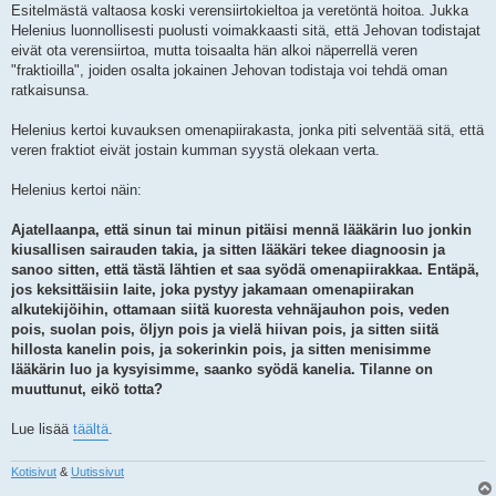
Esitelmästä valtaosa koski verensiirtokieltoa ja veretöntä hoitoa. Jukka
Helenius luonnollisesti puolusti voimakkaasti sitä, että Jehovan todistajat
eivät ota verensiirtoa, mutta toisaalta hän alkoi näperrellä veren
"fraktioilla", joiden osalta jokainen Jehovan todistaja voi tehdä oman
ratkaisunsa.
Helenius kertoi kuvauksen omenapiirakasta, jonka piti selventää sitä, että
veren fraktiot eivät jostain kumman syystä olekaan verta.
Helenius kertoi näin:
Ajatellaanpa, että sinun tai minun pitäisi mennä lääkärin luo jonkin
kiusallisen sairauden takia, ja sitten lääkäri tekee diagnoosin ja
sanoo sitten, että
tästä lähtien et saa syödä omenapiirakkaa
. Entäpä,
jos keksittäisiin laite, joka pystyy jakamaan omenapiirakan
alkutekijöihin, ottamaan siitä kuoresta vehnäjauhon pois, veden
pois, suolan pois, öljyn pois ja vielä hiivan pois, ja sitten siitä
hillosta kanelin pois, ja sokerinkin pois, ja sitten menisimme
lääkärin luo ja kysyisimme,
saanko syödä kanelia
. Tilanne on
muuttunut, eikö totta?
Lue lisää
täältä
.
Kotisivut
&
Uutissivut