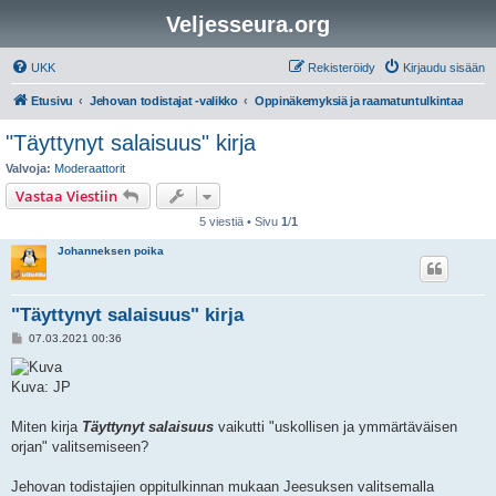
Veljesseura.org
UKK
Rekisteröidy
Kirjaudu sisään
Etusivu
Jehovan todistajat -valikko
Oppinäkemyksiä ja raamatuntulkintaa
"Täyttynyt salaisuus" kirja
Valvoja:
Moderaattorit
Vastaa Viestiin
5 viestiä • Sivu
1
/
1
Johanneksen poika
"Täyttynyt salaisuus" kirja
V
07.03.2021 00:36
i
e
s
Kuva: JP
t
i
Miten kirja
Täyttynyt salaisuus
vaikutti "uskollisen ja ymmärtäväisen
orjan" valitsemiseen?
Jehovan todistajien oppitulkinnan mukaan Jeesuksen valitsemalla