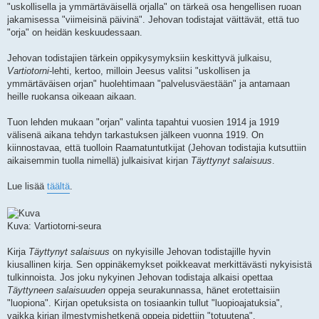
"uskollisella ja ymmärtäväisellä orjalla" on tärkeä osa hengellisen ruoan
jakamisessa "viimeisinä päivinä". Jehovan todistajat väittävät, että tuo
"orja" on heidän keskuudessaan.
Jehovan todistajien tärkein oppikysymyksiin keskittyvä julkaisu,
Vartiotorni
-lehti, kertoo, milloin Jeesus valitsi "uskollisen ja
ymmärtäväisen orjan" huolehtimaan "palvelusväestään" ja antamaan
heille ruokansa oikeaan aikaan.
Tuon lehden mukaan "orjan" valinta tapahtui vuosien 1914 ja 1919
välisenä aikana tehdyn tarkastuksen jälkeen vuonna 1919. On
kiinnostavaa, että tuolloin Raamatuntutkijat (Jehovan todistajia kutsuttiin
aikaisemmin tuolla nimellä) julkaisivat kirjan
Täyttynyt salaisuus
.
Lue lisää
täältä
.
Kuva: Vartiotorni-seura
Kirja
Täyttynyt salaisuus
on nykyisille Jehovan todistajille hyvin
kiusallinen kirja. Sen oppinäkemykset poikkeavat merkittävästi nykyisistä
tulkinnoista. Jos joku nykyinen Jehovan todistaja alkaisi opettaa
Täyttyneen salaisuuden
oppeja seurakunnassa, hänet erotettaisiin
"luopiona". Kirjan opetuksista on tosiaankin tullut "luopioajatuksia",
vaikka kirjan ilmestymishetkenä oppeja pidettiin "totuutena".