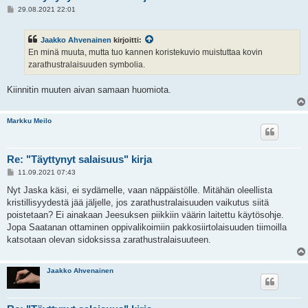
V
29.08.2021 22:01
i
e
s
Jaakko Ahvenainen
kirjoitti:
t
i
En minä muuta, mutta tuo kannen koristekuvio muistuttaa kovin
zarathustralaisuuden symbolia.
Kiinnitin muuten aivan samaan huomiota.
Markku Meilo
Re: "Täyttynyt salaisuus" kirja
V
11.09.2021 07:43
i
e
Nyt Jaska käsi, ei sydämelle, vaan näppäistölle. Mitähän oleellista
s
kristillisyydestä jää jäljelle, jos zarathustralaisuuden vaikutus siitä
t
i
poistetaan? Ei ainakaan Jeesuksen piikkiin väärin laitettu käytösohje.
Jopa Saatanan ottaminen oppivalikoimiin pakkosiirtolaisuuden tiimoilla
katsotaan olevan sidoksissa zarathustralaisuuteen.
Jaakko Ahvenainen