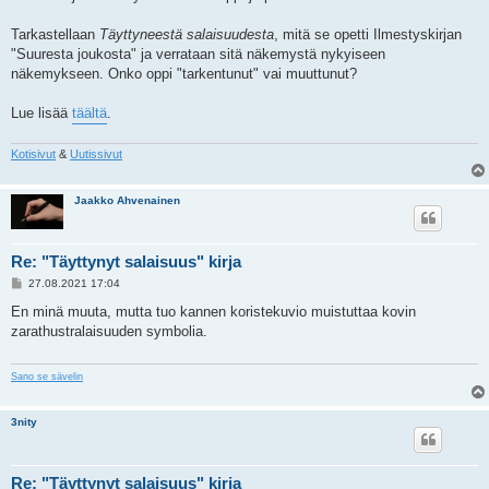
Tarkastellaan
Täyttyneestä salaisuudesta
, mitä se opetti Ilmestyskirjan
"Suuresta joukosta" ja verrataan sitä näkemystä nykyiseen
näkemykseen. Onko oppi "tarkentunut" vai muuttunut?
Lue lisää
täältä
.
Kotisivut
&
Uutissivut
Jaakko Ahvenainen
Re: "Täyttynyt salaisuus" kirja
V
27.08.2021 17:04
i
e
En minä muuta, mutta tuo kannen koristekuvio muistuttaa kovin
s
zarathustralaisuuden symbolia.
t
i
Sano se sävelin
3nity
Re: "Täyttynyt salaisuus" kirja