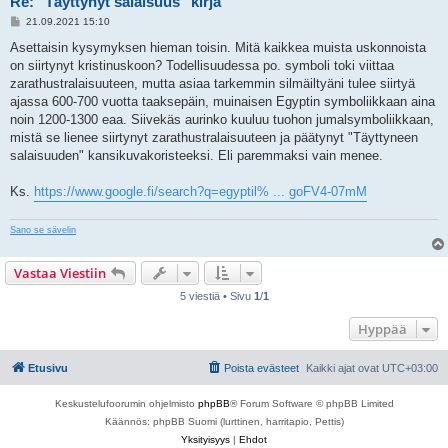
Re: "Täyttynyt salaisuus" kirja
V
21.09.2021 15:10
i
e
Asettaisin kysymyksen hieman toisin. Mitä kaikkea muista uskonnoista
s
on siirtynyt kristinuskoon? Todellisuudessa po. symboli toki viittaa
t
i
zarathustralaisuuteen, mutta asiaa tarkemmin silmäiltyäni tulee siirtyä
ajassa 600-700 vuotta taaksepäin, muinaisen Egyptin symboliikkaan aina
noin 1200-1300 eaa. Siivekäs aurinko kuuluu tuohon jumalsymboliikkaan,
mistä se lienee siirtynyt zarathustralaisuuteen ja päätynyt "Täyttyneen
salaisuuden" kansikuvakoristeeksi. Eli paremmaksi vain menee.
Ks.
https://www.google.fi/search?q=egyptil% ... goFV4-07mM
Sano se sävelin
Vastaa Viestiin
5 viestiä • Sivu
1
/
1
Hyppää
Etusivu
Poista evästeet
Kaikki ajat ovat
UTC+03:00
Keskustelufoorumin ohjelmisto
phpBB
® Forum Software © phpBB Limited
Käännös: phpBB Suomi (lurttinen, harritapio, Pettis)
Yksityisyys
|
Ehdot