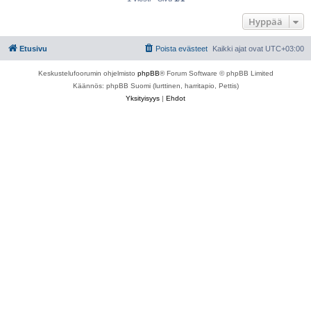
Hyppää
Etusivu
Poista evästeet
Kaikki ajat ovat
UTC+03:00
Keskustelufoorumin ohjelmisto
phpBB
® Forum Software © phpBB Limited
Käännös: phpBB Suomi (lurttinen, harritapio, Pettis)
Yksityisyys
|
Ehdot