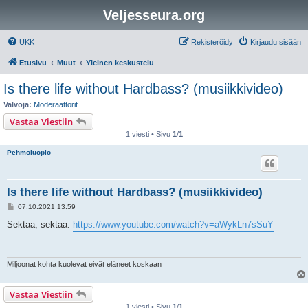
Veljesseura.org
UKK
Rekisteröidy
Kirjaudu sisään
Etusivu
Muut
Yleinen keskustelu
Is there life without Hardbass? (musiikkivideo)
Valvoja:
Moderaattorit
Vastaa Viestiin
1 viesti • Sivu
1
/
1
Pehmoluopio
Is there life without Hardbass? (musiikkivideo)
V
07.10.2021 13:59
i
e
Sektaa, sektaa:
https://www.youtube.com/watch?v=aWykLn7sSuY
s
t
i
Miljoonat kohta kuolevat eivät eläneet koskaan
Vastaa Viestiin
1 viesti • Sivu
1
/
1