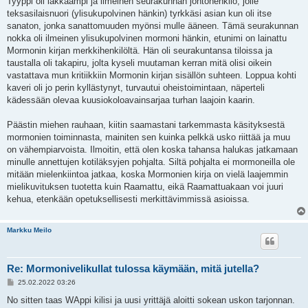
Tyyppi oli iäkkäämpi ja ilmeinen seurakunnan johtohenkilö, jolle
teksasilaisnuori (ylisukupolvinen hänkin) tyrkkäsi asian kun oli itse
sanaton, jonka sanattomuuden myönsi mulle ääneen. Tämä seurakunnan
nokka oli ilmeinen ylisukupolvinen mormoni hänkin, etunimi on lainattu
Mormonin kirjan merkkihenkilöltä. Hän oli seurakuntansa tiloissa ja
taustalla oli takapiru, jolta kyseli muutaman kerran mitä olisi oikein
vastattava mun kritiikkiin Mormonin kirjan sisällön suhteen. Loppua kohti
kaveri oli jo perin kyllästynyt, turvautui oheistoimintaan, näperteli
kädessään olevaa kuusiokoloavainsarjaa turhan laajoin kaarin.
Päästin miehen rauhaan, kiitin saamastani tarkemmasta käsityksestä
mormonien toiminnasta, mainiten sen kuinka pelkkä usko riittää ja muu
on vähempiarvoista. Ilmoitin, että olen koska tahansa halukas jatkamaan
minulle annettujen kotiläksyjen pohjalta. Siltä pohjalta ei mormoneilla ole
mitään mielenkiintoa jatkaa, koska Mormonien kirja on vielä laajemmin
mielikuvituksen tuotetta kuin Raamattu, eikä Raamattuakaan voi juuri
kehua, etenkään opetuksellisesti merkittävimmissä asioissa.
Markku Meilo
Re: Mormonivelikullat tulossa käymään, mitä jutella?
V
25.02.2022 03:26
i
e
No sitten taas WAppi kilisi ja uusi yrittäjä aloitti sokean uskon tarjonnan.
s