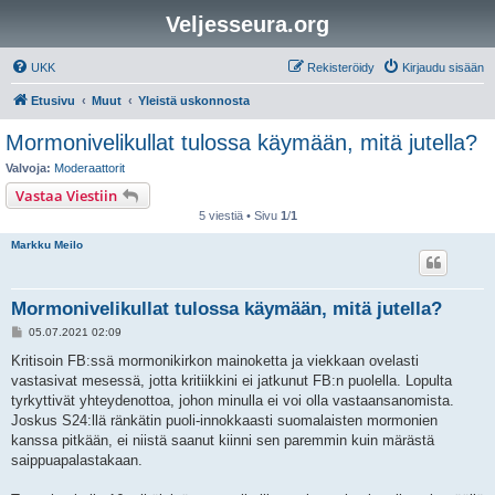
Veljesseura.org
UKK
Rekisteröidy
Kirjaudu sisään
Etusivu
Muut
Yleistä uskonnosta
Mormonivelikullat tulossa käymään, mitä jutella?
Valvoja:
Moderaattorit
Vastaa Viestiin
5 viestiä • Sivu
1
/
1
Markku Meilo
Mormonivelikullat tulossa käymään, mitä jutella?
V
05.07.2021 02:09
i
e
Kritisoin FB:ssä mormonikirkon mainoketta ja viekkaan ovelasti
s
vastasivat mesessä, jotta kritiikkini ei jatkunut FB:n puolella. Lopulta
t
i
tyrkyttivät yhteydenottoa, johon minulla ei voi olla vastaansanomista.
Joskus S24:llä ränkätin puoli-innokkaasti suomalaisten mormonien
kanssa pitkään, ei niistä saanut kiinni sen paremmin kuin märästä
saippuapalastakaan.