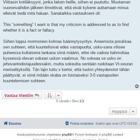
Viittasin kotiläksyyni, jonka laitoin heille, siihen ei puututtu. Muutaman
t
i
vuoronvaihdon jälkeen ilmoittivat, että eivät kykene auttamaan minua
elleivät tiedä mitä haluan. Sanatarkka vastaukseni oli:
This “something” I want is that my criticism is addressed to as to find
whether it is a fact or fallacy.
Siihen loppui mormonien kolmas käännytysyritys. Aneemista porukkaa
sen suhteen, että kuuntelisivat edes vastapuolta, usko-sana vilisee
puheessa kultaisena lankana siinä määrin, ettei ole vaikea hahmottaa
kyseessä olevan sokean uskon vaatimus. No sokeaa se usko on
jehovantodistajuudessakin, mutta sokeutta sentään ruokitaan Vt-seuran
meriselityksillä. Tän lajin tuttu x kertoi, että tuskin yhteydenotot tähän
päättyvät, ei siinä mitään skaba on toistaiseksi 3-0 vastapuolen
kuuntelemisen suhteen.
Vastaa Viestiin
5 viestiä • Sivu
1
/
1
Hyppää
Etusivu
Poista evästeet
Kaikki ajat ovat
UTC+03:00
Keskustelufoorumin ohjelmisto
phpBB
® Forum Software © phpBB Limited