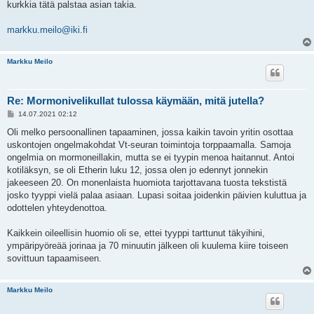
kurkkia tätä palstaa asian takia.
markku.meilo@iki.fi
Markku Meilo
Re: Mormonivelikullat tulossa käymään, mitä jutella?
V
14.07.2021 02:12
i
e
Oli melko persoonallinen tapaaminen, jossa kaikin tavoin yritin osottaa
s
uskontojen ongelmakohdat Vt-seuran toimintoja torppaamalla. Samoja
t
i
ongelmia on mormoneillakin, mutta se ei tyypin menoa haitannut. Antoi
kotiläksyn, se oli Etherin luku 12, jossa olen jo edennyt jonnekin
jakeeseen 20. On monenlaista huomiota tarjottavana tuosta tekstistä
josko tyyppi vielä palaa asiaan. Lupasi soitaa joidenkin päivien kuluttua ja
odottelen yhteydenottoa.
Kaikkein oileellisin huomio oli se, ettei tyyppi tarttunut täkyihini,
ympäripyöreää jorinaa ja 70 minuutin jälkeen oli kuulema kiire toiseen
sovittuun tapaamiseen.
Markku Meilo