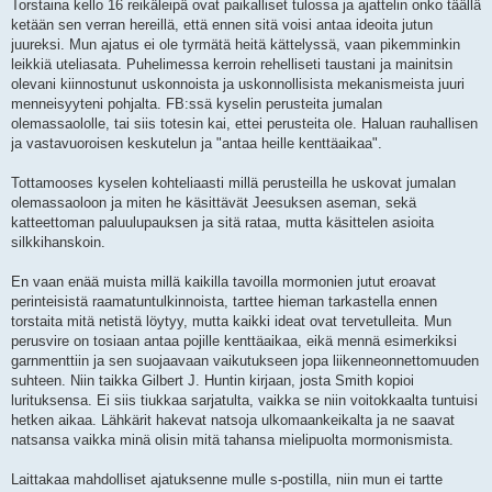
Torstaina kello 16 reikäleipä ovat paikalliset tulossa ja ajattelin onko täällä
ketään sen verran hereillä, että ennen sitä voisi antaa ideoita jutun
juureksi. Mun ajatus ei ole tyrmätä heitä kättelyssä, vaan pikemminkin
leikkiä uteliasata. Puhelimessa kerroin rehelliseti taustani ja mainitsin
olevani kiinnostunut uskonnoista ja uskonnollisista mekanismeista juuri
menneisyyteni pohjalta. FB:ssä kyselin perusteita jumalan
olemassaololle, tai siis totesin kai, ettei perusteita ole. Haluan rauhallisen
ja vastavuoroisen keskutelun ja "antaa heille kenttäaikaa".
Tottamooses kyselen kohteliaasti millä perusteilla he uskovat jumalan
olemassaoloon ja miten he käsittävät Jeesuksen aseman, sekä
katteettoman paluulupauksen ja sitä rataa, mutta käsittelen asioita
silkkihanskoin.
En vaan enää muista millä kaikilla tavoilla mormonien jutut eroavat
perinteisistä raamatuntulkinnoista, tarttee hieman tarkastella ennen
torstaita mitä netistä löytyy, mutta kaikki ideat ovat tervetulleita. Mun
perusvire on tosiaan antaa pojille kenttäaikaa, eikä mennä esimerkiksi
garnmenttiin ja sen suojaavaan vaikutukseen jopa liikenneonnettomuuden
suhteen. Niin taikka Gilbert J. Huntin kirjaan, josta Smith kopioi
lurituksensa. Ei siis tiukkaa sarjatulta, vaikka se niin voitokkaalta tuntuisi
hetken aikaa. Lähkärit hakevat natsoja ulkomaankeikalta ja ne saavat
natsansa vaikka minä olisin mitä tahansa mielipuolta mormonismista.
Laittakaa mahdolliset ajatuksenne mulle s-postilla, niin mun ei tartte