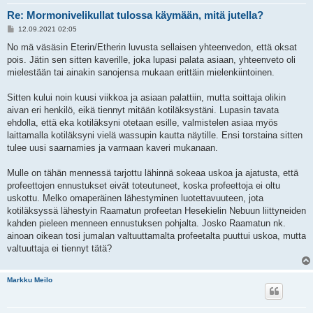
Re: Mormonivelikullat tulossa käymään, mitä jutella?
V
12.09.2021 02:05
i
e
No mä väsäsin Eterin/Etherin luvusta sellaisen yhteenvedon, että oksat
s
pois. Jätin sen sitten kaverille, joka lupasi palata asiaan, yhteenveto oli
t
i
mielestään tai ainakin sanojensa mukaan erittäin mielenkiintoinen.
Sitten kului noin kuusi viikkoa ja asiaan palattiin, mutta soittaja olikin
aivan eri henkilö, eikä tiennyt mitään kotiläksystäni. Lupasin tavata
ehdolla, että eka kotiläksyni otetaan esille, valmistelen asiaa myös
laittamalla kotiläksyni vielä wassupin kautta näytille. Ensi torstaina sitten
tulee uusi saarnamies ja varmaan kaveri mukanaan.
Mulle on tähän mennessä tarjottu lähinnä sokeaa uskoa ja ajatusta, että
profeettojen ennustukset eivät toteutuneet, koska profeettoja ei oltu
uskottu. Melko omaperäinen lähestyminen luotettavuuteen, jota
kotiläksyssä lähestyin Raamatun profeetan Hesekielin Nebuun liittyneiden
kahden pieleen menneen ennustuksen pohjalta. Josko Raamatun nk.
ainoan oikean tosi jumalan valtuuttamalta profeetalta puuttui uskoa, mutta
valtuuttaja ei tiennyt tätä?
Markku Meilo