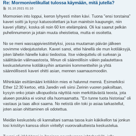
Re: Mormonivelikullat tulossa käymään, mitä jutella?
V
31.10.2021 01:10
i
e
Mormonien into loppui, kerron lyhyesti miten kävi. Tuona "ensi torstaina"
s
kaveri soitti ja kysyi katuosoitettani ja kun mainitsin kaupungin, niin
t
i
kaveri yllättyi, koska oli noin 60 km etelämpänä. Oli kai saanut pelkän
puhelinnumeron ja jotain muuta oheistietoa, mutta ei osoitetta.
No se meni wassappiviestittelyksi, jossa muutaman päivän jälkeen
sovimme videojutustelun. Kaveri sanoi, ettei hänellä ole mun kotiläksyjä,
joten lähetin hänelle kaksi tiedostoa. Itse videojuttelu oli surkean ja
säälittävän välimaastosta, Minun oli säännöllisin välein palautettava
keskustelumme kotiläksyihin antamiini kommentteihin ja yhtä
säännöllisesti kaveri ohitti asian, mennen saarnausmoodiin.
Mihinkään esittämääni kritiikkin mies ei halunnut mennä. Esimerkiksi
Ether 12:30 kertoo, että Jaredin veli siirsi Zerinin vuoren paikoiltaan,
kysyin onko jotain ulkopuolista näyttöä noin merkittävästä teosta, jota
alueen porukka ei voinut olla huomaamatta. "En tunne tuota historiaa" oli
vastaus ja taas alkoi saarna. No netistä olin toki jo asiaa tarkastellut,
joten asian ohittaminen oli odotettua.
Meidän keskustelu oli kannaltani samaa tasoa kuin käkikellon tai jonkun
tosi kristityn kanssa olisin viritellyt vuorovaikutteista keskustelua.