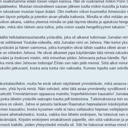
n osallistuimme erään toisen veljen kanssa. Hän oli vuokrannut mökin Porin S
tteeksi. Muistan istuskelleeni saunan jälkeen tuolla mökin kuistilla ja katse
n rukouksen muistan lopun ikääni. Olin melkein viikon kuunnellut ihmeissäni ni
evani täysin pohjalla ja jotenkin aivan pihalla kaikesta. Minulla ei ollut mitään a
ikon aikana, vaikka yleensä minulla on pää täynnä ideoita ja ajatuksia hengel
n, mikä olisi tärkein asia tutkia, jotta voisin saada hengellisyyteni takaisin."
räältä hellutailaistaustaiselta ystävältä, joka oli alkanut tutkimaan Jumalan ni
at selittäneet Youtube-videoilla, että Jumalan nimi on Jehova. Hän kertoi yks
 ystäväni ja hänen vaimonsa, jotka kumpikin olivat tähän saakka olleet aivan 
 se on sittenkin Jehova. He olivat alkaneet jopa käyttämään tätä nimeä rukouk
ävääni ja itsekseni mietin, että minunhan pitäisi Jehovasta puhua hänelle. Nyt 
ka minä olen Jehovan todistaja! Eihän sen näin pidä mennä. Siitä alkoi minun
oilin jatkuvasti, koska asia tuntui niin vaikealta. Kunnes lopulta sain selville
akuntalaisillekin, mutta he eivät oikein näyttäneet ymmärtävän, mikä asiassa ol
ein, yhtä hyviä nimiä. Näin selvästi, ettei tätä asiaa ymmärretty syvällisest
tarkoitti Ymmärtämisen oppaassa mainittu 'imperfektiivinen kausatiivi' Jumal
jonka lähetin ystäville watsapin kautta pdf-tiedostona. Tutkimuksessa toin esii
hova on oikein. Jahve ei perustu lainkaan Raamatun heprealaisiin käsikirjoitu
iivinen kausatiivi, koska kyseinen verbi ei taivu sellaiseksi heprean verbijärje
eni aihetodisteeksi, koska, vaikka itse lähetin erokirjeen, he totesivat sen
äivämäärä. Kirjoitin erokirjeeni omakätisesti paperille, otin siitä valokuvan ja 
sti kaikille, joiden yhteystiedot minulla oli. Silti he halusivat erottaa minu