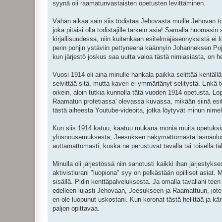
syynä oli raamatunvastaisten opetusten levittäminen.
Vähän aikaa sain siis todistaa Jehovasta muille Jehovan to
joka pitäisi olla todistajille tärkein asia! Samalla huomasin
kirjallisuudessa, niin kuitenkaan esitelmäjäsennyksistä ei 
perin pohjin ystäviin pettyneenä käännyin Johanneksen Poja
kun järjestö joskus saa uutta valoa tästä nimiasiasta, on he
Vuosi 1914 oli aina minulle hankala paikka selittää kentällä.
selvittää sitä, mutta kaveri ei ymmärtänyt selitystä. Enkä 
oikein, aloin tutkia kunnolla tätä vuoden 1914 opetusta. Lopp
Raamatun profetiassa' olevassa kuvassa, mikään siinä esite
tästä aiheesta Youtube-videoita, jotka löytyvät minun nimel
Kun siis 1914 katuu, kaatuu mukana monia muita opetuksia
ylösnousemuksesta, Jeesuksen näkymättömästä läsnäolosta, 
auttamattomasti, koska ne perustuvat tavalla tai toisella t
Minulla oli järjestössä niin sanotusti kaikki ihan järjesty
aktivistiurani "luopiona" syy on pelkästään opilliset asiat.
sisällä. Pidin kenttäpalveluksesta. Ja omalla tavallani tee
edelleen lujasti Jehovaan, Jeesukseen ja Raamattuun, joten
en ole luopunut uskostani. Kun koronat tästä helittää ja kär
paljon opittavaa.