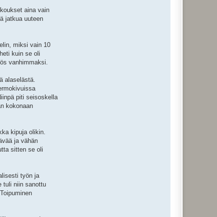
okoukset aina vain
rä jatkua uuteen
lin, miksi vain 10
eti kuin se oli
 myös vanhimmaksi.
ä alaselästä.
hermokivuissa
inpä piti seisoskella
aan kokonaan
ka kipuja olikin.
tävää ja vähän
a sitten se oli
lisesti työn ja
uli niin sanottu
. Toipuminen