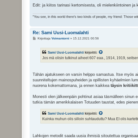
Edit: ja kiitos tarinasi kertomisesta, oli mielenkiintoinen ja
"You see, in this world there's two kinds of people, my friend: Those w
Re: Sami Uusi-Luomalahti
V
Kirjoittaja
Voimantorni
»
15.12.2021 00:56
i
e
s
Sami Uusi-Luomalahti
kirjoitti:
t
i
Jos mä olisin tutkinut aiheet 607 eaa., 1914, 1919, seitse
Tähän ajatukseen on varsin helppo samastua. Itse myös aiko
suunniteltujen mainospuheiden ja opillisten kyhäelmien l
nuorena kokemattomana, ja ennen kaikkea
täysin kritiiki
Monesti olen jälkeenpäin pohtinut asiaa täsmälleen sinun esit
tutkia tämän amerikkalaisen Totuuden taustat, edes pienen o
Sami Uusi-Luomalahti
kirjoitti:
Kuinka muhun olis silloin suhtauduttu? Mua EI olis kartett
Lahkojen metodit saada uusia ihmisiä sitoutettua organisaa