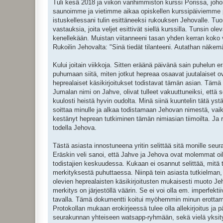
Tuli kesä 2018 ja viikon vanhimmiston kurssi Porissa, joho
saunoimme ja vietimme aikaa opiskellen kurssipäiviemme pää
istuskellessani tulin esittäneeksi rukouksen Jehovalle. Tuo
vastauksia, joita veljet esittivät siellä kurssilla. Tunsin ol
kenellekään. Muistan viitanneeni tasan yhden kerran koko vi
Rukoilin Jehovalta: "Sinä tiedät tilanteeni. Autathan näkemää
Kului joitain viikkoja. Sitten eräänä päivänä sain puhelun e
puhumaan siitä, miten jotkut hepreaa osaavat juutalaiset ov
heprealaiset käsikirjoitukset todistavat tämän asian. Tämä
Jumalan nimi on Jahve, olivat tulleet vakuuttuneiksi, että
kuulosti heistä hyvin oudolta. Minä siinä kuuntelin tätä yst
soittaa minulle ja alkaa todistamaan Jehovan nimestä, vaik
kestänyt heprean tutkiminen tämän nimiasian tiimoilta. Ja ruk
todella Jehova.
Tästä asiasta innostuneena yritin selittää sitä monille seur
Eräskin veli sanoi, että Jahve ja Jehova ovat molemmat oik
todistajien keskuudessa. Kukaan ei osannut selittää, mitä 
merkityksestä puhuttaessa. Niinpä tein asiasta tutkielman, 
olevien heprealaisten käsikirjoitusten mukaisesti muoto Je
merkitys on järjestöllä väärin. Se ei voi olla em. imperfekt
tavalla. Tämä dokumentti koitui myöhemmin minun erottamis
Protokollan mukaan erokirjeessä tulee olla allekirjoitus ja p
seurakunnan yhteiseen watsapp-ryhmään, sekä vielä yksityise