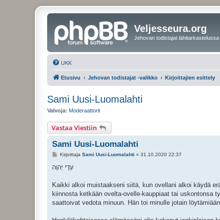
Veljesseura.org
Jehovan todistajat lähitarkastelussa
UKK
Etusivu
Jehovan todistajat -valikko
Kirjoittajien esittely
Sami Uusi-Luomalahti
Valvoja:
Moderaattorit
Vastaa Viestiin
Sami Uusi-Luomalahti
V
Kirjoittaja
Sami Uusi-Luomalahti
»
31.10.2020 22:37
i
e
עֵדַי יְהוָה
s
t
i
Kaikki alkoi muistaakseni siitä, kun ovellani alkoi käydä 
kiinnosta ketkään ovelta-ovelle-kauppiaat tai uskontonsa t
saattoivat vedota minuun. Hän toi minulle jotain löytämiään 