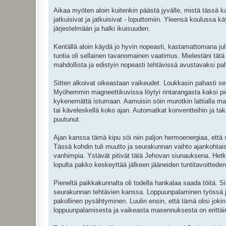
Aikaa myöten aloin kuitenkin päästä jyvälle, mistä tässä k
jatkuisivat ja jatkuisivat - loputtomiin. Yleensä koulussa
järjestelmään ja halki ikuisuuden.
Kentällä aloin käydä jo hyvin nopeasti, kastamattomana jul
tuntia oli sellainen tavanomainen vaatimus. Mielestäni tätä t
mahdollista ja edistyin nopeasti tehtävissä avustavaksi pa
Sitten alkoivat oikeastaan vaikeudet. Loukkasin pahasti selk
Myöhemmin magneettikuvissa löytyi rintarangasta kaksi pi
kykenemättä istumaan. Aamuisin söin murotkin lattialla maat
tai käveleskellä koko ajan. Automatkat konventteihin ja taka
puutunut.
Ajan kanssa tämä kipu söi niin paljon hermoenergiaa, että 
Tässä kohdin tuli muutto ja seurakunnan vaihto ajankohtai
vanhimpia. Ystävät pitivät tätä Jehovan siunauksena. Hetk
lopulta pakko keskeyttää jälkeen jääneiden tuntitavoitteden
Pieneltä paikkakunnalta oli todella hankalaa saada töitä. Sik
seurakunnan tehtävien kanssa. Loppuunpalaminen työssä ja
pakollinen pysähtyminen. Luulin ensin, että tämä olisi jok
loppuunpalamisesta ja vaikeasta masennuksesta on erittäi