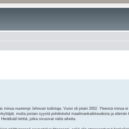
eräs minua nuorempi Jehovan todistaja. Vuosi oli jotain 2002. Yleensä minua ei
yrkyttäjät, mutta jostain syystä pohdiskelut maailmankaikkeudesta ja elämän 
Herätkää!-lehtiä, jotka sivusivat näitä aiheita.