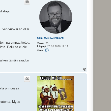
s
distaja.
. Sen vuoksi en olisi
Sami Uusi-Luomalahti
stoin parempaa tietoa.
Viestit:
53
Liittynyt:
25.10.2020 12:14
stä. Paluuta ei ole
V
Viesti:
i
e
s
 kaiken tämän saadun
t
i
S
Y
a
l
m
ö
i
U
s
u
s
i
ella on tuossa
-
L
u
o
ematonta. Myös
m
a
l