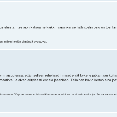
steluista. Itse aion katsoa ne kaikki, varsinkin se hallintoelin osio on tosi ki
n, milloin heidän silmänsä avautuvat.
inaisuutensa, että itselleen rehelliset ihmiset eivät kykene jatkamaan kulti
rmaatiota, ja aivan erityisesti entisiä jäseniään. Tällainen kuvio kertoo aina jo
nä sanoisin: 'Kappas vaan, voisin vaikka vannoa, että se on vihreä, mutta jos Seura sanoo, et