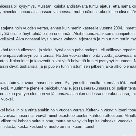
aikessa oli kysymys. Muistan, kuinka ahdistavalta tuntui ajatus, että nämä k
 käyminenkin loppuu aina jossain vaiheessa, mutta näiden kokouksien olisi mää
istajana noin vuoden verran, ennen kuin menin kasteelle vuonna 2004. Ihmette
yötä olisi pitänyt tehdä paljon enemmän. Aloitin tienraivauksen suurinpiirtein h
lvelijaksi. Aika nopeasti löysin myös vaimon järjestöstä ja minut nimitettiin
äni töissä ollessani, ja sieltä löytyi ensin paha prolapsi, eli välilevyn repeäm
enempää välilevyn pullistumaa. Näiden vuoksi olin monta vuotta jatkuvissa 
en. Kokoukset ja konventit olivat yhtä helvettiä kun ei pystynyt istumaan. Ni
isin olivat tuskallisia, ja jo puolen tunnin istumisen jälkeen jalka alkoi olem
sairastuin vakavaan masennukseen. Pystyin silti samalla tekemään töitä, vaik
seksi. Muutimme pienelle paikkakunnalle, jossa seurakunnassa oli paljon teh
en aikaa pystyin olemaan vielä tienraivaajanakin uudessa seurakunnassa, mutt
 vuoksi.
si kokeilin olla yrittäjänäkin noin vuoden verran. Kuitenkin väsytin itseni totaa
 vaikea masennus veivät minut osastohoitoonkin kahteen otteeseen. Minulle t
in viikon tai kahden sairausloma, mutta se venyikin lopulta kahdeksi vuodeksi
n hidasta, koska keskushermosto on niin kuormittunut.