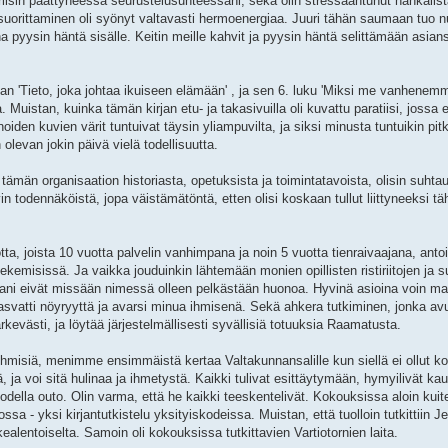
iisin päättyneessä seurustelusuhteessani, sekä olin stressaantunut hankalis
suorittaminen oli syönyt valtavasti hermoenergiaa. Juuri tähän saumaan tuo nu
 pyysin häntä sisälle. Keitin meille kahvit ja pyysin häntä selittämään asians
kirjan 'Tieto, joka johtaa ikuiseen elämään' , ja sen 6. luku 'Miksi me vanhene
 Muistan, kuinka tämän kirjan etu- ja takasivuilla oli kuvattu paratiisi, jossa 
den kuvien värit tuntuivat täysin yliampuvilta, ja siksi minusta tuntuikin pit
 olevan jokin päivä vielä todellisuutta.
o tämän organisaation historiasta, opetuksista ja toimintatavoista, olisin suhta
in todennäköistä, jopa väistämätöntä, etten olisi koskaan tullut liittyneeksi t
otta, joista 10 vuotta palvelin vanhimpana ja noin 5 vuotta tienraivaajana, ant
ekemisissä. Ja vaikka jouduinkin lähtemään monien opillisten ristiriitojen ja 
mani eivät missään nimessä olleen pelkästään huonoa. Hyvinä asioina voin ma
asvatti nöyryyttä ja avarsi minua ihmisenä. Sekä ahkera tutkiminen, jonka avu
rkevästi, ja löytää järjestelmällisesti syvällisiä totuuksia Raamatusta.
ihmisiä, menimme ensimmäistä kertaa Valtakunnansalille kun siellä ei ollut ko
 ja voi sitä hulinaa ja ihmetystä. Kaikki tulivat esittäytymään, hymyilivät kauni
todella outo. Olin varma, että he kaikki teeskentelivät. Kokouksissa aloin kui
sa - yksi kirjantutkistelu yksityiskodeissa. Muistan, että tuolloin tutkittiin Je
rkealentoiselta. Samoin oli kokouksissa tutkittavien Vartiotornien laita.