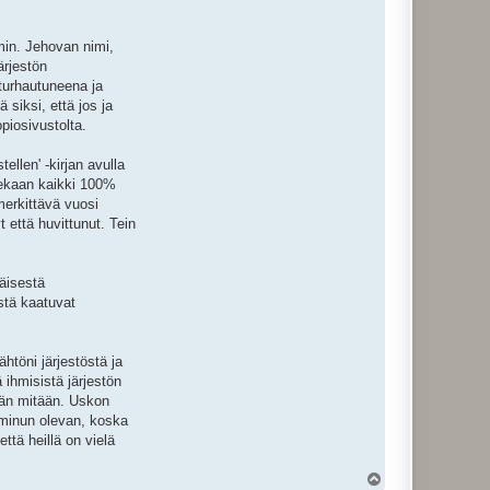
min. Jehovan nimi,
ärjestön
 turhautuneena ja
siksi, että jos ja
piosivustolta.
ellen' -kirjan avulla
olekaan kaikki 100%
 merkittävä vuosi
 että huvittunut. Tein
äisestä
stä kaatuvat
htöni järjestöstä ja
 ihmisistä järjestön
tään mitään. Uskon
 minun olevan, koska
ttä heillä on vielä
Y