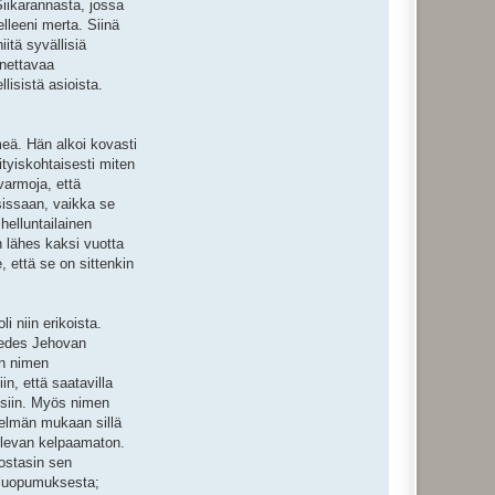
iikarannasta, jossa
lleeni merta. Siinä
itä syvällisiä
nnettavaa
lisistä asioista.
meä. Hän alkoi kovasti
ityiskohtaisesti miten
varmoja, että
sissaan, vaikka se
helluntailainen
 lähes kaksi vuotta
, että se on sittenkin
i niin erikoista.
i edes Jehovan
an nimen
n, että saatavilla
ksiin. Myös nimen
stelmän mukaan sillä
 olevan kelpaamaton.
postasin sen
t luopumuksesta;