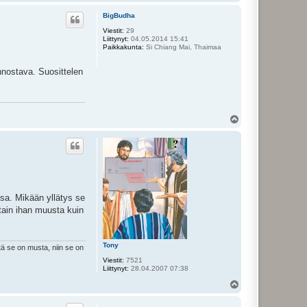
l
ö
BigBudha
s
Viestit:
29
Liittynyt:
04.05.2014 15:41
Paikkakunta:
Si Chiang Mai, Thaimaa
innostava. Suosittelen
Y
l
ö
s
ssa. Mikään yllätys se
stain ihan muusta kuin
Tony
tä se on musta, niin se on
Viestit:
7521
Liittynyt:
28.04.2007 07:38
Y
l
ö