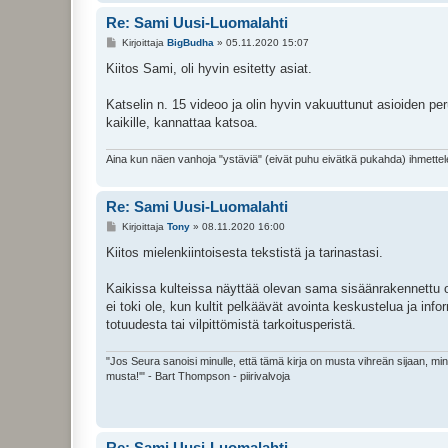
Re: Sami Uusi-Luomalahti
V
Kirjoittaja
BigBudha
»
05.11.2020 15:07
i
e
Kiitos Sami, oli hyvin esitetty asiat.
s
t
i
Katselin n. 15 videoo ja olin hyvin vakuuttunut asioiden peru
kaikille, kannattaa katsoa.
Aina kun näen vanhoja "ystäviä" (eivät puhu eivätkä pukahda) ihmettele
Re: Sami Uusi-Luomalahti
V
Kirjoittaja
Tony
»
08.11.2020 16:00
i
e
Kiitos mielenkiintoisesta tekstistä ja tarinastasi.
s
t
i
Kaikissa kulteissa näyttää olevan sama sisäänrakennettu om
ei toki ole, kun kultit pelkäävät avointa keskustelua ja info
totuudesta tai vilpittömistä tarkoitusperistä.
"Jos Seura sanoisi minulle, että tämä kirja on musta vihreän sijaan, mi
musta!'" - Bart Thompson - piirivalvoja
Re: Sami Uusi-Luomalahti