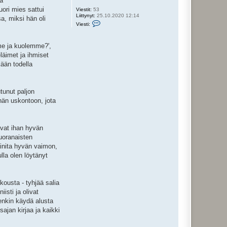
ta
ori mies sattui
Viestit:
53
Liittynyt:
25.10.2020 12:14
a, miksi hän oli
V
Viesti:
i
e
s
mme ja kuolemme?',
t
i
eläimet ja ihmiset
S
kään todella
a
m
i
U
u
utunut paljon
s
ähän uskontoon, jota
i
-
L
u
o
oivat ihan hyvän
m
suoranaisten
a
l
inita hyvän vaimon,
a
lla olen löytänyt
h
t
i
kousta - tyhjää salia
isti ja olivat
tenkin käydä alusta
sajan kirjaa ja kaikki