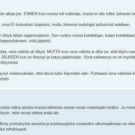
än aikaa jne. ENNEN kuin musta tuli todistaja, musta ei olis tullut Jehovan to
, mua EI kutsuttais luopioksi, mulle Jehovan todistajat puhuisivat edelleen.
tin liittyä tähän organisaatioon. Sen vuoksi minua kohdellaan, kuten kohdellaan
 lopputulokseen, mitä järjestö.
ta, oma valinta oli liittyä. MUTTA mun oma valinta ei ollut se, että liityin va
N JÄLKEEN kun on liittynyt ja katuu päätöstään. Siinä vaiheessa se on myöhäi
liittymistä.
käynyt mielessäkään, että tässä tulisi käymään näin. Puhtaasti oma valintani
stöön.
uutta tutkia asioita muista lähteistä seuran oman materiaalin lisäksi. Ja mon
hyvin, ettei omaa tahtoa enää ole.
nollista ymmärrystä asioista ja kosketuspinta muutenkin ulkomaailmaan on ol
ka tehokkaasti.