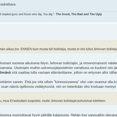
 koskettava
ith loaded guns and those who dig. You dig."-
The Good, The Bad and The Ugly
män aikaa jne. ENNEN kuin musta tuli todistaja, musta ei olis tullut Jehovan todistaj
inani nuorena aikuisena liityin Jehovan todistajiin, ja nimenomaisesti näide
umoamana. Useimpiin muihin uskomusjärjestelmiin verrattuna se
kuulosti
niin jä
ttömänä
sitä saattaa tulla vastaan elämäntilanne, jolloin on erityisen altis tälla
tämin sanoin. Että jos sitä silloin "kiinnostuneena" olisi vain osannut olla krii
san näistä opillisista vedätyksistä, niin en tietenkään olisi koskaan mennyt 
u, mua EI kutsuttais luopioksi, mulle Jehovan todistajat puhuisivat edelleen.
tioonsa muistuttavat hyvin pitkälle kalastusta. Hehän itse sanovatkin olevan