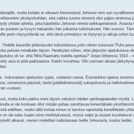
distajille, mutta ketään ei oikeasti kiinnostanut Jehovan nimi sen syvällisem
 sellaisenkin yksityiskohdan, että vaikka tuosta nimestä olisi paljon aineistoa j
löydy yhtään aihetta, joka käsittelisi Jehovan nimeä seikkaperäisesti. Asiasta
n puoleen ja kysyin haluaisiko hän julkaista tutkimukseni. Hän suostui. Tämä 
ille perin nöyryyttävää se, että tämä ymmärrys on löytynyt jo aikoja sitten luo
 Yhdelle kaverille pitämässäni tutkistelussa yritin oikein tosissani 'Puhu perust
totta puhuen minäkään täysin. Herättyäni siihen, ettei järjestön opetuksissa 
utulos oli se, että 'Mitä Raamattu todella opettaa?' -kirjan liitteessä '1914 –
tty asia ei pidä paikkaansa. Kaikki kosahtaa. Olin samaan aikaan järkyttynyt
läni.
 - kokonainen opetusten rypäs, voitaisiin sanoa. Esimerkiksi opetus ensimm
viimeisistä päivistä, tästä [päällekkäisestä] sukupolvesta ja hallintoelime
ähän vuoteen.
ksessä, mutta koko pakka meni täysin sekaisin näiden opinkappaleiden myötä. Lä
 Minulla ei ole koskaan ollut mitään pahaa sanottavaa kenestäkään yksittäisistä
n sitä edelleen, mutta tällä kertaa minun ei tarvitse raportoida kenellekään yh
 en ole edes luopio siinä merkityksessä, missä veljet ja sisaret kuvittelevat
rykelit alkavat, menen mielelläni todistamaan heille Jehovasta, koska tiedän, e