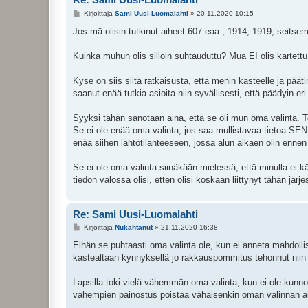
V
Kirjoittaja
Sami Uusi-Luomalahti
»
20.11.2020 10:15
i
e
Jos mä olisin tutkinut aiheet 607 eaa., 1914, 1919, seitsem
s
t
i
Kuinka muhun olis silloin suhtauduttu? Mua EI olis kartettu
Kyse on siis siitä ratkaisusta, että menin kasteelle ja pää
saanut enää tutkia asioita niin syvällisesti, että päädyin eri
Syyksi tähän sanotaan aina, että se oli mun oma valinta. Tot
Se ei ole enää oma valinta, jos saa mullistavaa tietoa SE
enää siihen lähtötilanteeseen, jossa alun alkaen olin ennen 
Se ei ole oma valinta siinäkään mielessä, että minulla ei 
tiedon valossa olisi, etten olisi koskaan liittynyt tähän järje
Re: Sami Uusi-Luomalahti
V
Kirjoittaja
Nukahtanut
»
21.11.2020 16:38
i
e
Eihän se puhtaasti oma valinta ole, kun ei anneta mahdollis
s
kastealtaan kynnyksellä jo rakkauspommitus tehonnut niin 
t
i
Lapsilla toki vielä vähemmän oma valinta, kun ei ole kun
vahempien painostus poistaa vähäisenkin oman valinnan ai