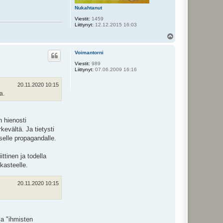
a
h
Nukahtanut
t
Viestit:
1459
i
Liittynyt:
12.12.2015 16:03
Y
l
ö
Voimantorni
s
Viestit:
989
Liittynyt:
07.06.2009 16:16
20.11.2020 10:15
a.
n hienosti
rkevältä. Ja tietysti
iselle propagandalle.
ttinen ja todella
kasteelle.
20.11.2020 10:15
sa "ihmisten