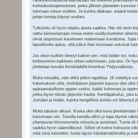
Henkilökohtaisessa elämässäni olin kokenut jonkinlaisen kr
korkeakouluopinnoistani, jonka jälkeen jääneiden kurssien 
tulemaan minun ovelleni. Ja kuinka ollakaan, eräänä kertana
joitain kertoja käynyt ovellani.
Tutkistelu oli hyvin ohjattu alusta saakka. Hän otti esiin 
sattui kiinnostamaan minua eniten sisällysluettelon aiheista.
olivat utopistisen kauniiseen maisemaan kuvattuina. Jopa noi
lapselliselta ajatus, että jotkut ihan tosissaan uskoivat tuon
Jos olisin tuolloin tiennyt kaiken sen, mitä tiedän nyt, kok
kriittisemmin kaikkeen siihen tutkimiseen, jota tein. On hyv
johdetaan kovalla ihmiskädellä Amerikan Yhdysvalloista.
Mutta toisaalta, näin ehkä pitikin tapahtua. 16 vietettyä vu
kokemuksen siitä, minkälaisen järjestön kanssa olen ollut t
epäraamatullisten oppien vuoksi, kaikki kokemani ja oppi
jonka löysin tämän järjestön kautta. Kenttäpalvelus, joka k
Jumalan ja tiedän, kuinka hengellisiä asioita voi lähestyä jä
Mutta takaisin alkuun. Koska olen ollut kova jännittämään 
katsomaan siis. Toisella kerralla olikin jo tupa täynnä väkeä,
yliampuvan kiinnostuneita minusta ja asioistani. Tunne oli 
saakka hyvin säännöllisesti. Silloin oli kolme kokousta viikos
mitä siinä käsiteltiin, tuntui täysin käsittämättömältä ja ko