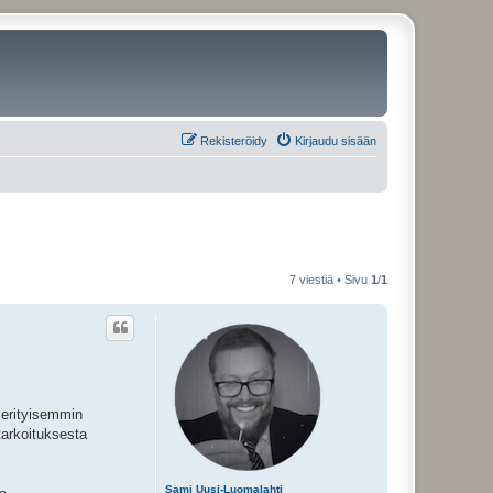
Rekisteröidy
Kirjaudu sisään
7 viestiä • Sivu
1
/
1
 erityisemmin
tarkoituksesta
Sami Uusi-Luomalahti