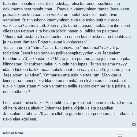
tapahtumien silminnäkijät eli todistajat olisi kertoneet suullisesti ja
dokumentoineet tapahtumat... Paavalin kääntyminen tämän Jeesuksen
ja Sauluksen kohtaamisen vuoksi on merkittävä ellei merkittävin
varhainen Kristinuskoon kääntyminen eikä tuo usko horjunut edes
vankilassa? Ja muistettakoon myös tämä: Jeesus itsekään ei ihmisenä
ollessaan tietänyt sitä hetkeä jolloin hänen oli taikka on palattava.
"Muutamat teistä eivä näe kuolemaa ennen kuin kaikki nämä tapahtuvat
ja näkevät Ihmisen Pojan tulevan kunniassaan"
Tosiasia on etä "nämä" asiat tapahtuivat ja "muutamat" näkivät ja
todistivat Jeesuksen sanojen paikkansapitävyyden kun Jerusalem
tuhottiin v. 70, eikö näin ole? Mutta jotain puuttuu ja se jotain on se joka
kiinnostaa: Kristuksen paluu niin kuin hän lupasi "kuten salama näkyy
idästä länteen kaikki maan sukukunnat sen saavat nähdä, jopa ne jotka
Jeesuksen lävistivät". Ymmärrän että asia hiertää mm. Markkua ja
kiinnostaa monia miksi tilanne on se mikä on eli Jeesus ei lunastanut
tuolloin lupaustaan minkä väittämän näillä sanoin olemme tällä palstalla
usein nähneet?
Luultavasti miltei kaikki Apostolit olivat jo kuolleet ennen vuotta-70 mutta
oli heitä elossa ainakin Johannes jonka kirjoituksista päätellen
Jerusalemin tuho v. 70 jaa ei ollut se grande finale ja odotus siis jatkuu ja
usko elää edelleen.
Markku Meilo