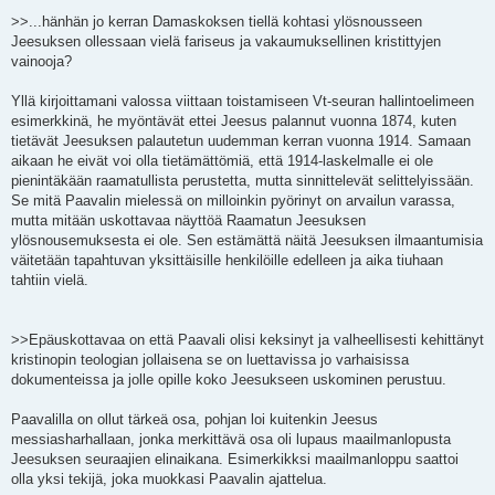
>>...hänhän jo kerran Damaskoksen tiellä kohtasi ylösnousseen
Jeesuksen ollessaan vielä fariseus ja vakaumuksellinen kristittyjen
vainooja?
Yllä kirjoittamani valossa viittaan toistamiseen Vt-seuran hallintoelimeen
esimerkkinä, he myöntävät ettei Jeesus palannut vuonna 1874, kuten
tietävät Jeesuksen palautetun uudemman kerran vuonna 1914. Samaan
aikaan he eivät voi olla tietämättömiä, että 1914-laskelmalle ei ole
pienintäkään raamatullista perustetta, mutta sinnittelevät selittelyissään.
Se mitä Paavalin mielessä on milloinkin pyörinyt on arvailun varassa,
mutta mitään uskottavaa näyttöä Raamatun Jeesuksen
ylösnousemuksesta ei ole. Sen estämättä näitä Jeesuksen ilmaantumisia
väitetään tapahtuvan yksittäisille henkilöille edelleen ja aika tiuhaan
tahtiin vielä.
>>Epäuskottavaa on että Paavali olisi keksinyt ja valheellisesti kehittänyt
kristinopin teologian jollaisena se on luettavissa jo varhaisissa
dokumenteissa ja jolle opille koko Jeesukseen uskominen perustuu.
Paavalilla on ollut tärkeä osa, pohjan loi kuitenkin Jeesus
messiasharhallaan, jonka merkittävä osa oli lupaus maailmanlopusta
Jeesuksen seuraajien elinaikana. Esimerkikksi maailmanloppu saattoi
olla yksi tekijä, joka muokkasi Paavalin ajattelua.