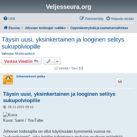
Veljesseura.org
UKK
Rekisteröidy
Kirjaudu sisään
Etusivu
Jehovan todistajat -valikko
Oppinäkemyksiä ja raamatuntulkintaa
Täysin uusi, yksinkertainen ja looginen selitys
sukupolviopille
Valvoja:
Moderaattorit
Vastaa Viestiin
12 viestiä • Sivu
1
/
1
Johanneksen poika
Täysin uusi, yksinkertainen ja looginen selitys
sukupolviopille
V
26.11.2021 09:12
i
e
s
Kuva: Sami / YouTube
t
i
Jehovan todistajilla on ollut käytössään kymmeniä vuosia ns.
"sukupolvioppi", joka heidän tulkintansa mukaan osaltaan määrittää,