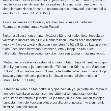
heidän kanssaan pilvissä Herraa vastaan ilmaan, ja näin me tulemme
aina olemaan Herran kanssa. Lohduttakaa siis jatkuvasti toisianne näillä
sanoilla.” (1. Tess. 4:15-18 UMK)
Tässä vaiheessa voi kukin kysyä itseltään, kumpi oli harhainen,
Raamatun oletettu jumala vaiko Paavali.
Tiukan ajallisesti katsottuna näyttäisi siltä, ettei kaikki tieto Jeesuksen
väitetyistä lupauksista ollut kulkenut millään jumalallisella nopeudella,
koska yllä oleva teksti katsotaan kirjoitetun 48-52 välillä. Jo kauan ennen
tuota Jeesuksen kerrotaan luvanneen, että ylipappi Kaifas tulee
näkemään Jeesuksen paluun ja kokemaan sen tuoman maailmanlopun:
”Mutta hän oli vaiti eikä vastannut yhtään mitään. Taas ylimmäinen pappi
alkoi kysyä häneltä ja sanoi hänelle: ”Oletko sinä Kristus, sen Siunatun
Poika?” Silloin Jeesus sanoi: ”Olen, ja te tulette näkemään Ihmisen Pojan
istuvan voiman oikealla puolella ja tulevan taivaan pilvien mukana.”
(Mark. 14:61, 62 UMK)
Historian mukaan Kaifas potkaisi tyhjää noin 46 ya. ja olettaisin Paavalin
tienneen Kaifaksen golaamisen, jos sitten ei tuntenutkaan kaikkia
Jeesuksen kattettomia puheita. Ja jos tunsi, niin eihän ikävien faktojen
tunnustaminen ole koskaan ollut etusijalla uskonnoissa, hyvä erimerkki
on Vt-seuran hallintoelin.