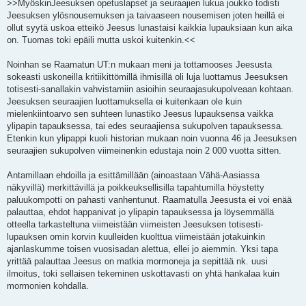
>>MyöskinJeesuksen opetuslapset ja seuraajien lukua joukko todisti
Jeesuksen ylösnousemuksen ja taivaaseen nousemisen joten heillä ei
ollut syytä uskoa etteikö Jeesus lunastaisi kaikkia lupauksiaan kun aika
on. Tuomas toki epäili mutta uskoi kuitenkin.<<
Noinhan se Raamatun UT:n mukaan meni ja tottamooses Jeesusta
sokeasti uskoneilla kritiikittömillä ihmisillä oli luja luottamus Jeesuksen
totisesti-sanallakin vahvistamiin asioihin seuraajasukupolveaan kohtaan.
Jeesuksen seuraajien luottamuksella ei kuitenkaan ole kuin
mielenkiintoarvo sen suhteen lunastiko Jeesus lupauksensa vaikka
ylipapin tapauksessa, tai edes seuraajiensa sukupolven tapauksessa.
Etenkin kun ylipappi kuoli historian mukaan noin vuonna 46 ja Jeesuksen
seuraajien sukupolven viimeinenkin edustaja noin 2 000 vuotta sitten.
Antamillaan ehdoilla ja esittämillään (ainoastaan Vähä-Aasiassa
näkyvillä) merkittävillä ja poikkeuksellisilla tapahtumilla höystetty
paluukompotti on pahasti vanhentunut. Raamatulla Jeesusta ei voi enää
palauttaa, ehdot happanivat jo ylipapin tapauksessa ja löysemmällä
otteella tarkasteltuna viimeistään viimeisten Jeesuksen totisesti-
lupauksen omin korvin kuulleiden kuolttua viimeistään jotakuinkin
ajanlaskumme toisen vuosisadan alettua, ellei jo aiemmin. Yksi tapa
yrittää palauttaa Jeesus on matkia mormoneja ja sepittää nk. uusi
ilmoitus, toki sellaisen tekeminen uskottavasti on yhtä hankalaa kuin
mormonien kohdalla.