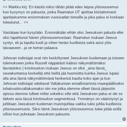
i
e
>> Markku kirj: En käsitä miksi tähän pitää edes leipoa ylösnousemus
s
kun kysymys on paluusta, jonka Raamatun UT ajoittaa kiistattomasti
t
i
ajanlaskumme ensimmäisen vuosisadan tienoille ja joka paluu ei koskaan
toteutunut... <<
Vastataan kun kysytään. Ensinnäkään eihän olisi Jeesuksen paluuta ellei
olisi tapahtunut hänen ylösnousemustaan: Raamatun mukaan Jeesus
syntyi, eli ja lopulta kuoli ja sitten heräsi kuolleista sekä astui ylös
taivaaseen...ja on kerran palaava.
Jehovan todistajat ovat niin keskittyneet Jeesuksen kuolemaan ja toiseen
tulemukseen jonka Russell näppärästi käänsi näkymättömäksi
läsnäoloksi ( kristinuskon mukaan Jeesus on ollut _aina läsnä_
seurakuntansa keskellä) että heiltä jää huomiotta kuinka Jeesus lupasi
olla aina läsnä näkymättömänä henkensä kautta koko ajan ja kun
Jehovan todistajat odottavat Valtakunnan ennallistamista maanpäälliseksi
tuhatvuotisvaltakunnaksi niin me jotka olemme olleet tässä järjestön
opissa olemme tulleet miltei sokeiksi sille että Jeesuksen paluu ei ole se
tärkein asia tässä kristinuskon segmentissä. Ymmärrys on vääristynyt ja
juhlitaan Jeesuksen kuoleman muistojuhlaa vaikka tulisi juhlia kuolleista
ylösnousemusta. Siksi tämä Jeesuksen ylösnousemus tulee pitää esillä
silloin kun puhutaan Jeesuksen paluusta.
Markku Meilo