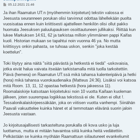
V
05.12.2021 21:46
i
e
Ja ihan Raamatun UT:n (myöhemmin kirjoitetun) tekstin valossa ei
s
Jeesusta seuranneen porukan olisi tarvinnut odottaa lähellekään puolta
t
i
vuosisataa ennen kuin kriittisesti ajattelleen henkilön olisi ollut pakko
huomata Jeesuksen paluulupauksen osoittautuneen jullikaksi. Riittää kun
lukee Markuksen 14:61, 62 ja tarkistaa milloin ylimmäinen pappi Kaifas
kuoli. Historian mukaan se tapahtui noin vuonna 46 ya. No mutta
kriittisyys onkin pahasta, se tuhoaa uskon, senkin "joka kestää
koettelun".
Toki löytyy aina näitä "siitä päivästä ja hetkestä ei tiedä" -uskovaisia,
jotka eivät halua vaivata itseään tarkistamalla mitä tuolla tarkoitettiin.
Päivä (hemera) on Raamatun UT:ssä mikä tahansa kalenteripäivä ja hetki
(hora) mikä tahansa vuorokaudenaika (Matteus 24:36). Lisäksi voi katsoa
mitä Room. 13, 11, 12 opastaa hetkestä (hora jakeessa 11).
Roomalaiskirje katsotaan kirjoitetuksi noin 10 vuotta Kaifaan kuoleman
jälkeen, joten suurempaa logiikkaa tekstissä ei ole. Kuten ei ollut !.
Tessalonikalaiskirjeessäkään, joka on viitisen vuotta vanhempi. Siinähän
Paavali vakuuttelee kuinka hänet et al temmotaan elävänä suorin jaloin
Jeesusta vastaan.
Jo kirjoitusajallisesti tarkasteltuna porukalla oli kova usko ja luja
luottamus, mutta ei mitään havaintoa siitä kuinka heitä vedätettiin.
Pelkästään se kuinka myöhään Raamattuun siilautuneet evankeliumit