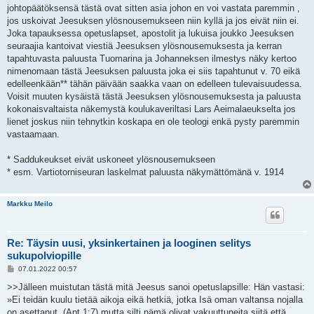
johtopäätöksensä tästä ovat sitten asia johon en voi vastata paremmin ,
jos uskoivat Jeesuksen ylösnousemukseen niin kyllä ja jos eivät niin ei.
Joka tapauksessa opetuslapset, apostolit ja lukuisa joukko Jeesuksen
seuraajia kantoivat viestiä Jeesuksen ylösnousemuksesta ja kerran
tapahtuvasta paluusta Tuomarina ja Johanneksen ilmestys näky kertoo
nimenomaan tästä Jeesuksen paluusta joka ei siis tapahtunut v. 70 eikä
edelleenkään** tähän päivään saakka vaan on edelleen tulevaisuudessa.
Voisit muuten kysäistä tästä Jeesuksen ylösnousemuksesta ja paluusta
kokonaisvaltaista näkemystä koulukaveriltasi Lars Aeimalaeukselta jos
lienet joskus niin tehnytkin koskapa en ole teologi enkä pysty paremmin
vastaamaan.
* Saddukeukset eivät uskoneet ylösnousemukseen
* esm. Vartiotorniseuran laskelmat paluusta näkymättömänä v. 1914
Markku Meilo
Re: Täysin uusi, yksinkertainen ja looginen selitys
sukupolviopille
V
07.01.2022 00:57
i
e
>>Jälleen muistutan tästä mitä Jeesus sanoi opetuslapsille: Hän vastasi:
s
»Ei teidän kuulu tietää aikoja eikä hetkiä, jotka Isä oman valtansa nojalla
t
i
on asettanut. (Apt 1:7) mutta silti nämä olivat vakuuttuneita siitä että