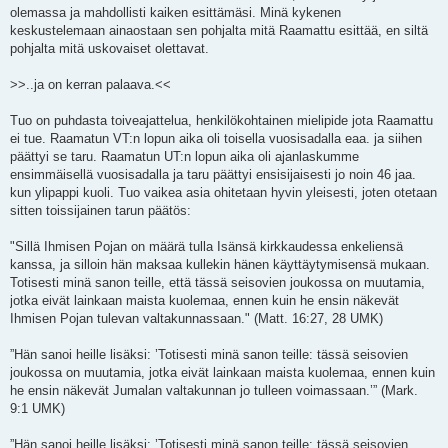
olemassa ja mahdollisti kaiken esittämäsi. Minä kykenen
keskustelemaan ainaostaan sen pohjalta mitä Raamattu esittää, en siltä
pohjalta mitä uskovaiset olettavat.
>>..ja on kerran palaava.<<
Tuo on puhdasta toiveajattelua, henkilökohtainen mielipide jota Raamattu
ei tue. Raamatun VT:n lopun aika oli toisella vuosisadalla eaa. ja siihen
päättyi se taru. Raamatun UT:n lopun aika oli ajanlaskumme
ensimmäisellä vuosisadalla ja taru päättyi ensisijaisesti jo noin 46 jaa.
kun ylipappi kuoli. Tuo vaikea asia ohitetaan hyvin yleisesti, joten otetaan
sitten toissijainen tarun päätös:
"Sillä Ihmisen Pojan on määrä tulla Isänsä kirkkaudessa enkeliensä
kanssa, ja silloin hän maksaa kullekin hänen käyttäytymisensä mukaan.
Totisesti minä sanon teille, että tässä seisovien joukossa on muutamia,
jotka eivät lainkaan maista kuolemaa, ennen kuin he ensin näkevät
Ihmisen Pojan tulevan valtakunnassaan." (Matt. 16:27, 28 UMK)
”Hän sanoi heille lisäksi: ’Totisesti minä sanon teille: tässä seisovien
joukossa on muutamia, jotka eivät lainkaan maista kuolemaa, ennen kuin
he ensin näkevät Jumalan valtakunnan jo tulleen voimassaan.’” (Mark.
9:1 UMK)
”Hän sanoi heille lisäksi: ’Totisesti minä sanon teille: tässä seisovien