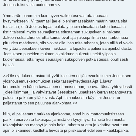
Jeesus tulisi vielä uudestaan.<<
Ymmärrän paremmin kuin hyvin vaikeutesi vastata suoraan
kysymykseeni. Viittaamasi jae ei pienimmässäkään määrin muuta sitä
tosiasiaa, että Jeesus lupasi palata ylipapin elinaikana kuten toisaalta
ristiriitaisesti myös seuraajiensa edustaman sukupolven elinaikana..
Jakeen sekä chronos että kairos ovat ajanjaksoja ilman sen tarkempaa
pituuden määritystä, siis voivat olla ihan mitä tahansa, joten niillä ei voida
venyttää Jeesuksen kiveen hakkaamia lupauksia paluunsa ajankohdasta.
Jeesuksen puheiden mukaan aikaikkuna sulkeutui sekä ylipapin
kuolemassa, että myös seuraajien sukupolven potkaistessa lopullisesti
tyhjää.
>>Ole nyt lukenut asiaa liittyvät kaikkien neljän evankeliumin Jeesuksen
ylösnousemuskertomukset sekä tässäyhteydessa Apt.1.luvun
kertomuksen hänen taivaaseen ottamisestaan, ne ovat tässä yhteydessä
_oleellisimmat_ ja vahvistavat Jeesuksen lupauksen kerran tapahtuvasta
paluusta ja kuten ylläolevasta Apt. lainauksesta käy ilmi Jeesus ei
paljastanut toisen paluunsa ajankohtaa.<<
Niin, ei paljastanut tarkkaa ajankohtaa, antoi huolimattomuuksissaan
parikin eriarvoista takarajaa ja niistä on kysymys. Tai siitä kun noista
takarajoista on mennyt jo noin kaksi tuhatta vuotta ja kristityt ovat tuon
ajan piiskanneet kuollutta hevosta ja piiskaavat edelleen – kaakkiparka.