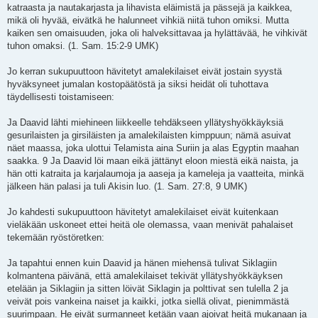
katraasta ja nautakarjasta ja lihavista eläimistä ja pässejä ja kaikkea,
mikä oli hyvää, eivätkä he halunneet vihkiä niitä tuhon omiksi. Mutta
kaiken sen omaisuuden, joka oli halveksittavaa ja hylättävää, he vihkivät
tuhon omaksi. (1. Sam. 15:2-9 UMK)
Jo kerran sukupuuttoon hävitetyt amalekilaiset eivät jostain syystä
hyväksyneet jumalan kostopäätöstä ja siksi heidät oli tuhottava
täydellisesti toistamiseen:
Ja Daavid lähti miehineen liikkeelle tehdäkseen yllätyshyökkäyksiä
gesurilaisten ja girsiläisten ja amalekilaisten kimppuun; nämä asuivat
näet maassa, joka ulottui Telamista aina Suriin ja alas Egyptin maahan
saakka. 9 Ja Daavid löi maan eikä jättänyt eloon miestä eikä naista, ja
hän otti katraita ja karjalaumoja ja aaseja ja kameleja ja vaatteita, minkä
jälkeen hän palasi ja tuli Akisin luo. (1. Sam. 27:8, 9 UMK)
Jo kahdesti sukupuuttoon hävitetyt amalekilaiset eivät kuitenkaan
vieläkään uskoneet ettei heitä ole olemassa, vaan menivät pahalaiset
tekemään ryöstöretken:
Ja tapahtui ennen kuin Daavid ja hänen miehensä tulivat Siklagiin
kolmantena päivänä, että amalekilaiset tekivät yllätyshyökkäyksen
etelään ja Siklagiin ja sitten löivät Siklagin ja polttivat sen tulella 2 ja
veivät pois vankeina naiset ja kaikki, jotka siellä olivat, pienimmästä
suurimpaan. He eivät surmanneet ketään vaan ajoivat heitä mukanaan ja