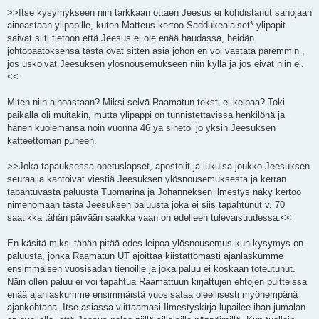
>>Itse kysymykseen niin tarkkaan ottaen Jeesus ei kohdistanut sanojaan
ainoastaan ylipapille, kuten Matteus kertoo Saddukealaiset* ylipapit
saivat silti tietoon että Jeesus ei ole enää haudassa, heidän
johtopäätöksensä tästä ovat sitten asia johon en voi vastata paremmin ,
jos uskoivat Jeesuksen ylösnousemukseen niin kyllä ja jos eivät niin ei.
<<
Miten niin ainoastaan? Miksi selvä Raamatun teksti ei kelpaa? Toki
paikalla oli muitakin, mutta ylipappi on tunnistettavissa henkilönä ja
hänen kuolemansa noin vuonna 46 ya sinetöi jo yksin Jeesuksen
katteettoman puheen.
>>Joka tapauksessa opetuslapset, apostolit ja lukuisa joukko Jeesuksen
seuraajia kantoivat viestiä Jeesuksen ylösnousemuksesta ja kerran
tapahtuvasta paluusta Tuomarina ja Johanneksen ilmestys näky kertoo
nimenomaan tästä Jeesuksen paluusta joka ei siis tapahtunut v. 70
saatikka tähän päivään saakka vaan on edelleen tulevaisuudessa.<<
En käsitä miksi tähän pitää edes leipoa ylösnousemus kun kysymys on
paluusta, jonka Raamatun UT ajoittaa kiistattomasti ajanlaskumme
ensimmäisen vuosisadan tienoille ja joka paluu ei koskaan toteutunut.
Näin ollen paluu ei voi tapahtua Raamattuun kirjattujen ehtojen puitteissa
enää ajanlaskumme ensimmäistä vuosisataa oleellisesti myöhempänä
ajankohtana. Itse asiassa viittaamasi Ilmestyskirja lupailee ihan jumalan