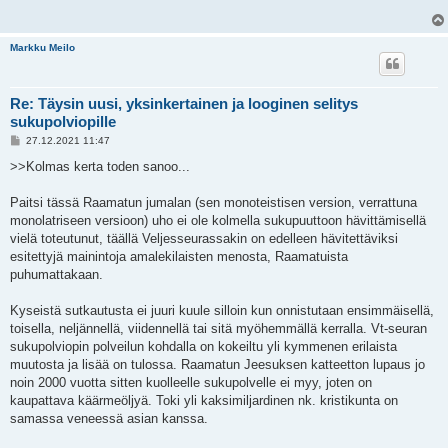
t
i
Markku Meilo
Re: Täysin uusi, yksinkertainen ja looginen selitys
sukupolviopille
V
27.12.2021 11:47
i
e
>>Kolmas kerta toden sanoo...
s
t
i
Paitsi tässä Raamatun jumalan (sen monoteistisen version, verrattuna
monolatriseen versioon) uho ei ole kolmella sukupuuttoon hävittämisellä
vielä toteutunut, täällä Veljesseurassakin on edelleen hävitettäviksi
esitettyjä mainintoja amalekilaisten menosta, Raamatuista
puhumattakaan.
Kyseistä sutkautusta ei juuri kuule silloin kun onnistutaan ensimmäisellä,
toisella, neljännellä, viidennellä tai sitä myöhemmällä kerralla. Vt-seuran
sukupolviopin polveilun kohdalla on kokeiltu yli kymmenen erilaista
muutosta ja lisää on tulossa. Raamatun Jeesuksen katteetton lupaus jo
noin 2000 vuotta sitten kuolleelle sukupolvelle ei myy, joten on
kaupattava käärmeöljyä. Toki yli kaksimiljardinen nk. kristikunta on
samassa veneessä asian kanssa.