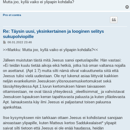
Mutta joo, kyllä vaiko ei ylipapin kohdalla?
Pro et contra
Re: Täysin uusi, yksinkertainen ja looginen selitys
sukupolviopille
V
06.01.2022 23:46
i
e
>>Markku: Mutta joo, kyllä vaiko ei ylipapin kohdalla?<<
s
t
i
Jälleen muistutan tästä mitä Jeesus sanoi opetuslapsille: Hän vastasi:
»Ei teidän kuulu tietää aikoja eikä hetkiä, jotka Isä oman valtansa nojalla
on asettanut. (Apt 1:7) mutta silti nämä olivat vakuuttuneita siitä että
Jeesus tulisi vielä uudestaan. Ole nyt lukenut asiaa liittyvät kaikkien
neljän evankeliumin Jeesuksen ylösnousemuskertomukset sekä
tässäyhteydessa Apt.1.luvun kertomuksen hänen taivaaseen
ottamisestaan, ne ovat tässä yhteydessä _oleellisimmat_ ja vahvistavat
Jeesuksen lupauksen kerran tapahtuvasta paluusta ja kuten ylläolevasta
Apt. lainauksesta käy ilmi Jeesus ei paljastanut toisen paluunsa
ajankohtaa.
Itse kysymykseen niin tarkkaan ottaen Jeesus ei kohdistanut sanojaan
ainoastaan ylipapille, kuten Matteus kertoo Saddukealaiset* ylipapit
saivat silti tietoon että Jeesus ei ole enää haudassa, heidän