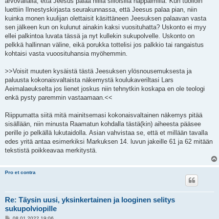
arvovallalla, että Jeesus palaa niillä silloisilla näppäimillä. Kun tuolloin
luettiin Ilmestyskirjasta seurakunnassa, että Jeesus palaa pian, niin
kuinka monen kuulijan olettaisit käsittäneen Jeesuksen palaavan vasta
sen jälkeen kun on kulunut ainakin kaksi vuosituhatta? Uskonto ei myy
ellei palkintoa luvata tässä ja nyt kullekin sukupolvelle. Uskonto on
pelkkä hallinnan väline, eikä porukka tottelisi jos palkkio tai rangaistus
kohtaisi vasta vuoosituhansia myöhemmin.
>>Voisit muuten kysäistä tästä Jeesuksen ylösnousemuksesta ja
paluusta kokonaisvaltaista näkemystä koulukaveriltasi Lars
Aeimalaeukselta jos lienet joskus niin tehnytkin koskapa en ole teologi
enkä pysty paremmin vastaamaan.<<
Riippumatta siitä mitä mainitsemasi kokonaisvaltainen näkemys pitää
sisällään, niin minusta Raamatun kohdalla tästä(kin) aiheesta pääsee
perille jo pelkällä lukutaidolla. Asian vahvistaa se, että et millään tavalla
edes yritä antaa esimerkiksi Markuksen 14. luvun jakeille 61 ja 62 mitään
tekstistä poikkeavaa merkitystä.
Pro et contra
Re: Täysin uusi, yksinkertainen ja looginen selitys
sukupolviopille
V
08.01.2022 19:06