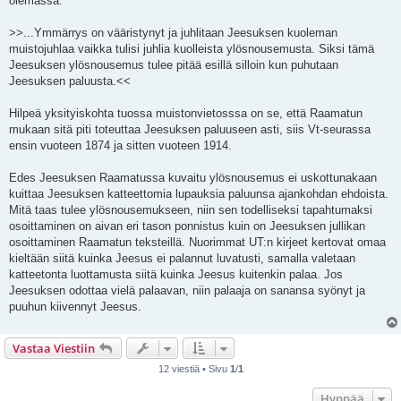
olemassa.
>>...Ymmärrys on vääristynyt ja juhlitaan Jeesuksen kuoleman
muistojuhlaa vaikka tulisi juhlia kuolleista ylösnousemusta. Siksi tämä
Jeesuksen ylösnousemus tulee pitää esillä silloin kun puhutaan
Jeesuksen paluusta.<<
Hilpeä yksityiskohta tuossa muistonvietosssa on se, että Raamatun
mukaan sitä piti toteuttaa Jeesuksen paluuseen asti, siis Vt-seurassa
ensin vuoteen 1874 ja sitten vuoteen 1914.
Edes Jeesuksen Raamatussa kuvaitu ylösnousemus ei uskottunakaan
kuittaa Jeesuksen katteettomia lupauksia paluunsa ajankohdan ehdoista.
Mitä taas tulee ylösnousemukseen, niin sen todelliseksi tapahtumaksi
osoittaminen on aivan eri tason ponnistus kuin on Jeesuksen jullikan
osoittaminen Raamatun teksteillä. Nuorimmat UT:n kirjeet kertovat omaa
kieltään siitä kuinka Jeesus ei palannut luvatusti, samalla valetaan
katteetonta luottamusta siitä kuinka Jeesus kuitenkin palaa. Jos
Jeesuksen odottaa vielä palaavan, niin palaaja on sanansa syönyt ja
puuhun kiivennyt Jeesus.
Vastaa Viestiin
12 viestiä • Sivu
1
/
1
Hyppää