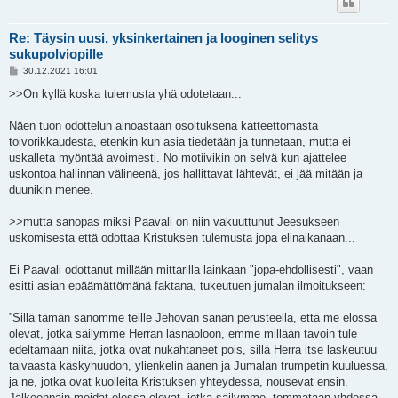
Re: Täysin uusi, yksinkertainen ja looginen selitys
sukupolviopille
V
30.12.2021 16:01
i
e
>>On kyllä koska tulemusta yhä odotetaan...
s
t
i
Näen tuon odottelun ainoastaan osoituksena katteettomasta
toivorikkaudesta, etenkin kun asia tiedetään ja tunnetaan, mutta ei
uskalleta myöntää avoimesti. No motiivikin on selvä kun ajattelee
uskontoa hallinnan välineenä, jos hallittavat lähtevät, ei jää mitään ja
duunikin menee.
>>mutta sanopas miksi Paavali on niin vakuuttunut Jeesukseen
uskomisesta että odottaa Kristuksen tulemusta jopa elinaikanaan...
Ei Paavali odottanut millään mittarilla lainkaan "jopa-ehdollisesti", vaan
esitti asian epäämättömänä faktana, tukeutuen jumalan ilmoitukseen:
”Sillä tämän sanomme teille Jehovan sanan perusteella, että me elossa
olevat, jotka säilymme Herran läsnäoloon, emme millään tavoin tule
edeltämään niitä, jotka ovat nukahtaneet pois, sillä Herra itse laskeutuu
taivaasta käskyhuudon, ylienkelin äänen ja Jumalan trumpetin kuuluessa,
ja ne, jotka ovat kuolleita Kristuksen yhteydessä, nousevat ensin.
Jälkeenpäin meidät elossa olevat, jotka säilymme, temmataan yhdessä