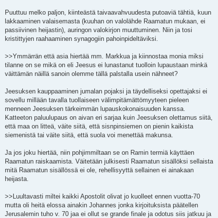
Puuttuu melko paljon, kiinteästä taivaavahvuudesta putoaviä tähtiä, kuun
lakkaaminen valaisemasta (kuuhan on valolähde Raamatun mukaan, ei
passiivinen heijastin), auringon valokirjon muuttuminen. Niin ja tosi
kristittyjen raahaaminen synagogiin pahoinpideltäviksi.
>>Ymmärrän että asia hiertää mm. Markkua ja kiinnostaa monia miksi
tilanne on se mikä on eli Jeesus ei lunastanut tuolloin lupaustaan minkä
väittämän näillä sanoin olemme tällä palstalla usein nähneet?
Jeesuksen kauppaaminen jumalan pojaksi ja täydelliseksi opettajaksi ei
sovellu millään tavalla tuollaiseen välimpitämättömyyteen pieleen
menneen Jeesuksen tärkeimmän lupauskokonaisuuden kanssa.
Katteeton paluulupaus on aivan eri sarjaa kuin Jeesuksen olettamus siitä,
että maa on litteä, väite siitä, että sisnpinsiemen on pienin kaikista
siemenistä tai väite siitä, että suola voi menettää makunsa.
Ja jos joku hiertää, niin pohjimmiltaan se on Ramin termiä käyttäen
Raamatun raiskaamista. Väitetään julkisesti Raamatun sisällöksi sellaista
mitä Raamatun sisällössä ei ole, rehellisyyttä sellainen ei ainakaan
heijasta.
>>Luultavasti miltei kaikki Apostolit olivat jo kuolleet ennen vuotta-70
mutta oli heitä elossa ainakin Johannes jonka kirjoituksista päätellen
Jerusalemin tuho v. 70 jaa ei ollut se grande finale ja odotus siis jatkuu ja