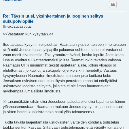
Re: Täysin uusi, yksinkertainen ja looginen selitys
sukupolviopille
V
09.01.2022 00:21
i
e
>>Vastataan kun kysytään.<<
s
t
i
Itse asiassa kysyin mielipidettäsi Raamatun yksiselitteiseen ilmoitukseen
siitä mitä Jeesus lupasi ylipapille paluunsa suhteen, siihen et vastannut
vaan menit sivuraiteelle. Toki ymmärrettävästi, koska lopulta Jeesuksen
lupaus osoittautui katteettomaksi jo itse Raamatunkin tekstien valossa.
Raamatun UT:n nuorimmat tekstit ajoitetaan ajalle, jolloin ylipappi oli
ehdottomasti jo kuollut ja sukupolvi-oljenkorsikin menetetty. Vastaus
kysymykseeni Raamatun ilmoituksen suhteen joko kuittaisi koko
Jeesuksen nykyisen odottelun täysin perusteetomana tai edellyttäisi
uskottavaa loogista selitystä, jollaista ei ole ilman huomattavasti
myöhempää jumalallista ilmoitusta.
>>Ensinnäkään eihän olisi Jeesuksen paluuta ellei olisi tapahtunut hänen
ylösnousemustaan: Raamatun mukaan Jeesus syntyi, eli ja lopulta kuoli
ja sitten heräsi kuolleista sekä astui ylös taivaaseen<<
Tuolla tavalla laajentamalla uskovaisten väitteiden kohdalla todistelun
taakka senkun kasvaa. Siitä vaan todistelemaan, että väitetty jumala on