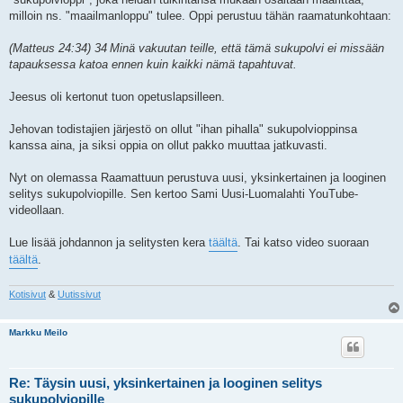
milloin ns. "maailmanloppu" tulee. Oppi perustuu tähän raamatunkohtaan:
(Matteus 24:34) 34 Minä vakuutan teille, että tämä sukupolvi ei missään
tapauksessa katoa ennen kuin kaikki nämä tapahtuvat.
Jeesus oli kertonut tuon opetuslapsilleen.
Jehovan todistajien järjestö on ollut "ihan pihalla" sukupolvioppinsa
kanssa aina, ja siksi oppia on ollut pakko muuttaa jatkuvasti.
Nyt on olemassa Raamattuun perustuva uusi, yksinkertainen ja looginen
selitys sukupolviopille. Sen kertoo Sami Uusi-Luomalahti YouTube-
videollaan.
Lue lisää johdannon ja selitysten kera
täältä
. Tai katso video suoraan
täältä
.
Kotisivut
&
Uutissivut
Markku Meilo
Re: Täysin uusi, yksinkertainen ja looginen selitys
sukupolviopille