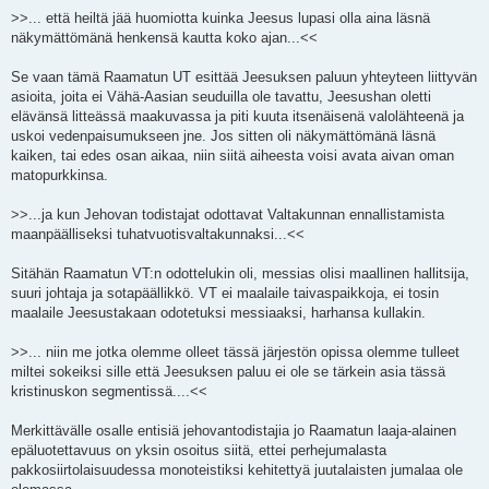
>>... että heiltä jää huomiotta kuinka Jeesus lupasi olla aina läsnä
näkymättömänä henkensä kautta koko ajan...<<
Se vaan tämä Raamatun UT esittää Jeesuksen paluun yhteyteen liittyvän
asioita, joita ei Vähä-Aasian seuduilla ole tavattu, Jeesushan oletti
elävänsä litteässä maakuvassa ja piti kuuta itsenäisenä valolähteenä ja
uskoi vedenpaisumukseen jne. Jos sitten oli näkymättömänä läsnä
kaiken, tai edes osan aikaa, niin siitä aiheesta voisi avata aivan oman
matopurkkinsa.
>>...ja kun Jehovan todistajat odottavat Valtakunnan ennallistamista
maanpäälliseksi tuhatvuotisvaltakunnaksi...<<
Sitähän Raamatun VT:n odottelukin oli, messias olisi maallinen hallitsija,
suuri johtaja ja sotapäällikkö. VT ei maalaile taivaspaikkoja, ei tosin
maalaile Jeesustakaan odotetuksi messiaaksi, harhansa kullakin.
>>... niin me jotka olemme olleet tässä järjestön opissa olemme tulleet
miltei sokeiksi sille että Jeesuksen paluu ei ole se tärkein asia tässä
kristinuskon segmentissä....<<
Merkittävälle osalle entisiä jehovantodistajia jo Raamatun laaja-alainen
epäluotettavuus on yksin osoitus siitä, ettei perhejumalasta
pakkosiirtolaisuudessa monoteistiksi kehitettyä juutalaisten jumalaa ole