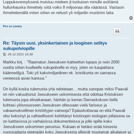
Loppukevennyksenä muistuu mieleen jt-tuntuisen minulle esittämä
hullunhauska ihmettely siitä voiko 8 miljoonaa olla väärässä. Vastasin
ihmettelemällä miten sitten on reilusti yli miljardin muslimin laita.
Pro et contra
Re: Täysin uusi, yksinkertainen ja looginen selitys
sukupolviopille
V
29.12.2021 16:39
i
e
Markku kirj. : "Raamatun Jeesuksen katteetton lupaus jo noin 2000
s
vuotta sitten kuolleelle sukupolvelle ei myy, joten on kaupattava
t
i
käärmeöljyä. Toki yli kaksimiljardinen nk. kristikunta on samassa
veneessä asian kanssa."
On kyllä koska tulemusta yhä odotetaan... mutta sanopas miksi Paavali
on niin vakuuttunut Jeesukseen uskomisesta että odottaa Kristuksen
tulemusta jopa elinaikanaan, hänhän jo kerran Damaskoksen tiellä
kohtasi ylösnousseen Jeesuksen ollessaan vielä fariseus ja
vakaumuksellinen kristittyjen vainooja? Epäuskottavaa on että Paavali
olisi keksinyt ja valheellisesti kehittänyt kristinopin teologian jollaisena se
on luettavissa jo varhaisissa dokumenteissa ja jolle opille koko
Jeesukseen uskominen perustuu. Kukaan ei tietäisi enää toisesta
vuosisadasta eteenpäin koko Jeesuksesta elleivät muutamat aikalaiset ja