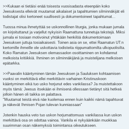
>>Kukaan ei tietäisi enää toisesta vuosisadasta eteenpäin koko
Jeesuksesta elleivät muutamat aikalaiset ja tapahtumien silminnäkijät eli
todistajat olisi kertoneet suullisesti ja dokumentoineet tapahtumat...
Tuossa minua ihmetyttää se uskonnollinen liturgia, jonka mukaan jumala
on kirjoituttanut ja varjellut nykyisin Raamattuna tunnetuja tekstejä. Miksi
jumala ei tosiaan motivoinut yhtäkään henkilöä dokumentoimaan
Jeesuksen juttuja tosiaikaisesti. Toinen asia on se, ettei Raamatun UT:n
kertomille ihmeille ole uskottavia todisteita riippumattomilta ulkopuolisilta.
Koko Ramatun Jeesuksen olemassaolon osoittaminen on kohdannut
melkoista kritiikkiä. Ihminen on silminnäkijänä ja muistelijana melkoisen
epätarkka.
>>Paavalin kääntyminen tämän Jeesuksen ja Sauluksen kohtaamisen
vuoksi on merkittävä ellei merkittävin varhainen Kristinuskoon
kääntyminen eikä tuo usko horjunut edes vankilassa? Ja muistettakoon
myös tämä: Jeesus itsekään ei ihmisenä ollessaan tietänyt sitä hetkeä
jolloin hänen oli taikka on palattava.
"Muutamat teistä eivä näe kuolemaa ennen kuin kaikki nämä tapahtuvat
ja näkevät Ihmisen Pojan tulevan kunniassaan"
Jotenkin hauska veto tuo uskon horjumattomuus vankilassa kun uskon
merkittävä osa on odottaa vainoa. Vankila ei nykyäänkään muokkaa
suurimman osan näkemyksiä toimintansa oikeutukseen.