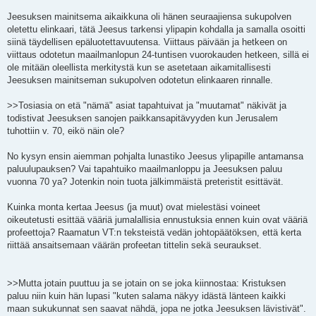
Jeesuksen mainitsema aikaikkuna oli hänen seuraajiensa sukupolven
oletettu elinkaari, tätä Jeesus tarkensi ylipapin kohdalla ja samalla osoitti
siinä täydellisen epäluotettavuutensa. Viittaus päivään ja hetkeen on
viittaus odotetun maailmanlopun 24-tuntisen vuorokauden hetkeen, sillä ei
ole mitään oleellista merkitystä kun se asetetaan aikamitallisesti
Jeesuksen mainitseman sukupolven odotetun elinkaaren rinnalle.
>>Tosiasia on etä "nämä" asiat tapahtuivat ja "muutamat" näkivät ja
todistivat Jeesuksen sanojen paikkansapitävyyden kun Jerusalem
tuhottiin v. 70, eikö näin ole?
No kysyn ensin aiemman pohjalta lunastiko Jeesus ylipapille antamansa
paluulupauksen? Vai tapahtuiko maailmanloppu ja Jeesuksen paluu
vuonna 70 ya? Jotenkin noin tuota jälkimmäistä preteristit esittävät.
Kuinka monta kertaa Jeesus (ja muut) ovat mielestäsi voineet
oikeutetusti esittää vääriä jumalallisia ennustuksia ennen kuin ovat vääriä
profeettoja? Raamatun VT:n teksteistä vedän johtopäätöksen, että kerta
riittää ansaitsemaan väärän profeetan tittelin sekä seuraukset.
>>Mutta jotain puuttuu ja se jotain on se joka kiinnostaa: Kristuksen
paluu niin kuin hän lupasi "kuten salama näkyy idästä länteen kaikki
maan sukukunnat sen saavat nähdä, jopa ne jotka Jeesuksen lävistivät".