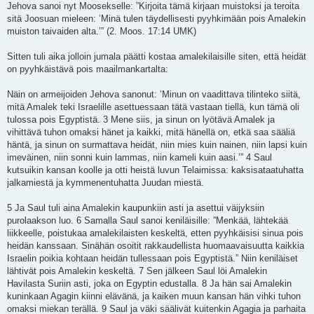
Jehova sanoi nyt Moosekselle: ”Kirjoita tämä kirjaan muistoksi ja teroita
sitä Joosuan mieleen: ’Minä tulen täydellisesti pyyhkimään pois Amalekin
muiston taivaiden alta.’” (2. Moos. 17:14 UMK)
Sitten tuli aika jolloin jumala päätti kostaa amalekilaisille siten, että heidät
on pyyhkäistävä pois maailmankartalta:
Näin on armeijoiden Jehova sanonut: ’Minun on vaadittava tilinteko siitä,
mitä Amalek teki Israelille asettuessaan tätä vastaan tiellä, kun tämä oli
tulossa pois Egyptistä. 3 Mene siis, ja sinun on lyötävä Amalek ja
vihittävä tuhon omaksi hänet ja kaikki, mitä hänellä on, etkä saa sääliä
häntä, ja sinun on surmattava heidät, niin mies kuin nainen, niin lapsi kuin
imeväinen, niin sonni kuin lammas, niin kameli kuin aasi.’” 4 Saul
kutsuikin kansan koolle ja otti heistä luvun Telaimissa: kaksisataatuhatta
jalkamiestä ja kymmenentuhatta Juudan miestä.
5 Ja Saul tuli aina Amalekin kaupunkiin asti ja asettui väijyksiin
purolaakson luo. 6 Samalla Saul sanoi keniläisille: ”Menkää, lähtekää
liikkeelle, poistukaa amalekilaisten keskeltä, etten pyyhkäisisi sinua pois
heidän kanssaan. Sinähän osoitit rakkaudellista huomaavaisuutta kaikkia
Israelin poikia kohtaan heidän tullessaan pois Egyptistä.” Niin keniläiset
lähtivät pois Amalekin keskeltä. 7 Sen jälkeen Saul löi Amalekin
Havilasta Suriin asti, joka on Egyptin edustalla. 8 Ja hän sai Amalekin
kuninkaan Agagin kiinni elävänä, ja kaiken muun kansan hän vihki tuhon
omaksi miekan terällä. 9 Saul ja väki säälivät kuitenkin Agagia ja parhaita