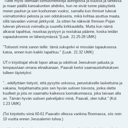
”Tulee myös olemaan tunnusmerkkejä auringossa ja kuussa ja tähdissä
ja maan päällä kansakuntien ahdinko, kun ne eivät tunne pääsytietä
meren pauhun ja sen kuohunnan vuoksi, samalla kun ihmiset tulevat
voimattomiksi pelosta ja sen odotuksesta, mikä kohtaa asuttua maata,
sillä taivaiden voimat järkkyvät. Ja sitten he näkevät Ihmisen Pojan
tulevan pilvessä voimalla ja suurella kirkkaudella. Mutta kun nämä
alkavat tapahtua, nouskaa pystyyn ja nostakaa päänne, koska teidän
vapautuksenne on lähestymässä.”(Luuk. 21:25-28 UMK)
"Totisesti minä sanon teille: tämä sukupolvi ei missään tapauksessa
katoa, ennen kuin kaikki tapahtuu." (Luuk. 21:32 UMK)
UT:n kirjoittajat elivät lopun aikaa ja odottivat Jeesuksen paluuta ja
tempaustaan omana elinaikanaan, Paavali kertoi saarnauskehotuksen
tulleen täytetyksi:
”...edellyttäen tietysti, että pysytte uskossa, perustukselle laskettuina ja
vakaina, horjahtamatta pois sen hyvän uutisen toivosta, jonka olette
kuulleet ja jota on saarnattu kaikessa luomakunnassa, joka taivaan alla
on. Tämän hyvän uutisen palvelijaksi minä, Paavali, olen tullut.” (Kol.
1:23 UMK)
(Toi kirjoitettu siinä 60-61 Paavalin ollessa vankina Roomassa, siis noin
10 vuotta ennen Jerusalemin tuhoa.)