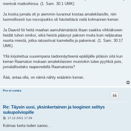
menivät matkoihinsa. (1. Sam. 30:1 UMK)
Ja koska jumala oli jo aiemmin luvannut kostaa amalekilaisille, niin
luonnollisesti tuo rosvojoukko oli hävitettävä vielä kolmannen kerran:
Ja Daavid löi heitä maahan aamuhämärästä iltaan saakka vihkiäkseen
heidät tuhon omiksi, eikä heistä päässyt pakoon muita kuin neljäsataa
nuorta miestä, jotka ratsastivat kameleilla ja pakenivat. (1. Sam. 30:17
UMK)
Yllä kirjoitettua suurempana taidonnäytteenä epäilijälle pitäisin sitä kun
kerran Raamatun mukaan amalekilaisten muistokin tulee pyyhkiä pois,
jumalalliselako raapevedellä Raamatuista?
Äää, antaa olla, on nämä nähty eräänkin kerran.
Pro et contra
Re: Täysin uusi, yksinkertainen ja looginen selitys
sukupolviopille
V
17.12.2021 17:29
i
e
Kolmas kerta toden sanoo...
s