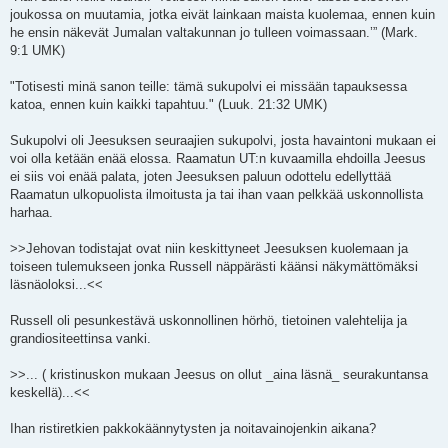
joukossa on muutamia, jotka eivät lainkaan maista kuolemaa, ennen kuin
he ensin näkevät Jumalan valtakunnan jo tulleen voimassaan.’” (Mark.
9:1 UMK)
"Totisesti minä sanon teille: tämä sukupolvi ei missään tapauksessa
katoa, ennen kuin kaikki tapahtuu." (Luuk. 21:32 UMK)
Sukupolvi oli Jeesuksen seuraajien sukupolvi, josta havaintoni mukaan ei
voi olla ketään enää elossa. Raamatun UT:n kuvaamilla ehdoilla Jeesus
ei siis voi enää palata, joten Jeesuksen paluun odottelu edellyttää
Raamatun ulkopuolista ilmoitusta ja tai ihan vaan pelkkää uskonnollista
harhaa.
>>Jehovan todistajat ovat niin keskittyneet Jeesuksen kuolemaan ja
toiseen tulemukseen jonka Russell näppärästi käänsi näkymättömäksi
läsnäoloksi...<<
Russell oli pesunkestävä uskonnollinen hörhö, tietoinen valehtelija ja
grandiositeettinsa vanki.
>>... ( kristinuskon mukaan Jeesus on ollut _aina läsnä_ seurakuntansa
keskellä)...<<
Ihan ristiretkien pakkokäännytysten ja noitavainojenkin aikana?