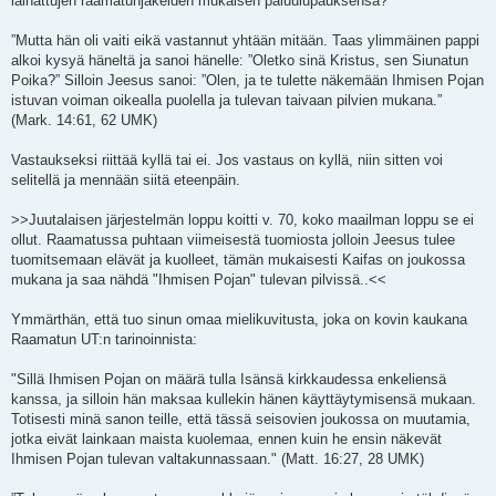
lainattujen raamatunjakeiden mukaisen paluulupauksensa?
”Mutta hän oli vaiti eikä vastannut yhtään mitään. Taas ylimmäinen pappi
alkoi kysyä häneltä ja sanoi hänelle: ”Oletko sinä Kristus, sen Siunatun
Poika?” Silloin Jeesus sanoi: ”Olen, ja te tulette näkemään Ihmisen Pojan
istuvan voiman oikealla puolella ja tulevan taivaan pilvien mukana.”
(Mark. 14:61, 62 UMK)
Vastaukseksi riittää kyllä tai ei. Jos vastaus on kyllä, niin sitten voi
selitellä ja mennään siitä eteenpäin.
>>Juutalaisen järjestelmän loppu koitti v. 70, koko maailman loppu se ei
ollut. Raamatussa puhtaan viimeisestä tuomiosta jolloin Jeesus tulee
tuomitsemaan elävät ja kuolleet, tämän mukaisesti Kaifas on joukossa
mukana ja saa nähdä "Ihmisen Pojan" tulevan pilvissä..<<
Ymmärthän, että tuo sinun omaa mielikuvitusta, joka on kovin kaukana
Raamatun UT:n tarinoinnista:
"Sillä Ihmisen Pojan on määrä tulla Isänsä kirkkaudessa enkeliensä
kanssa, ja silloin hän maksaa kullekin hänen käyttäytymisensä mukaan.
Totisesti minä sanon teille, että tässä seisovien joukossa on muutamia,
jotka eivät lainkaan maista kuolemaa, ennen kuin he ensin näkevät
Ihmisen Pojan tulevan valtakunnassaan." (Matt. 16:27, 28 UMK)