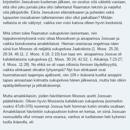
kirjoitettiin Jeesuksen kuoleman jälkeen, on osoitus sitä väitettä vastaan,
että olisi joku jumala joka olisi tallentanut Raamatun tekstin ja varjellut
sitä jälkipolville. Eikös Jeesuksen elämänkaaren ja puheiden sekä
lupausten tosiaikainen tallentaminen olisi ollut paikallaan? Mitään
sellaista ei ole säilynyt, vaikka sen voisi katsoa olleen hyvin keskeistä.
Mitä sitten tulee Raamatun sukupolvien laskentaan, niin
loppukevennyksenä voisi ottaa Mooseksen ja aisaparinsa Joosuan ja
vaikka bonuksewna amalekilaiset. Hieman orastavaa ongelmaa näen
siinä kun Mooses oli neljättä sukupolvea Jaakobista (1. Moos. 25:26;
29:34; 46:11; 2. Moos. 6:18; 2:10) kun taas em. aisaparinsa Joosua oli
kahdettatoista sukupolvea ((1. Moos. 30:24; 41:52; 1. Aikakirja 7:23-27;
4. Moos. 11:28). No ehkä se oli vaan silloista ihmisen täydellisyyttä,
vaikka elinkaaret olivakin lyhyempiä? Nyt kun elinkaaret ovat
huomattavasti laajempia ajallisenti, niin 109 v ikäisenä kuollut anoppini
tapasi ainoastaan kolmatta sukupolvea hänen jälkeensä, mutta hän olikin
epätäydellisempi ja pitkäikäisempi.
Mutta amalekilaisiin, joiden hävittämisen Mooses asetti Joosuan
päätehtäviin. Oikein hyvin Moosesta kahdeksan sukupolvea (esimerkin
vuoksi 47x8=376) nuorempi Joosua hoiti homman kotiin omalta osaltaan.
Amalekilaiset hävitettiin sukupuuttoon kolme eri kertaa, on siinä Joosuan
nuoruudella ollut vrmaan oma osansa, vanhus ei tuollaiseen heti kykenisi
tuolla ikäerolla, eli: