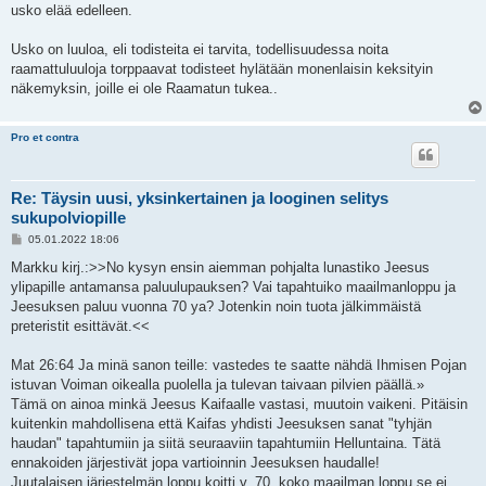
usko elää edelleen.
Usko on luuloa, eli todisteita ei tarvita, todellisuudessa noita
raamattuluuloja torppaavat todisteet hylätään monenlaisin keksityin
näkemyksin, joille ei ole Raamatun tukea..
Pro et contra
Re: Täysin uusi, yksinkertainen ja looginen selitys
sukupolviopille
V
05.01.2022 18:06
i
e
Markku kirj.:>>No kysyn ensin aiemman pohjalta lunastiko Jeesus
s
ylipapille antamansa paluulupauksen? Vai tapahtuiko maailmanloppu ja
t
i
Jeesuksen paluu vuonna 70 ya? Jotenkin noin tuota jälkimmäistä
preteristit esittävät.<<
Mat 26:64 Ja minä sanon teille: vastedes te saatte nähdä Ihmisen Pojan
istuvan Voiman oikealla puolella ja tulevan taivaan pilvien päällä.»
Tämä on ainoa minkä Jeesus Kaifaalle vastasi, muutoin vaikeni. Pitäisin
kuitenkin mahdollisena että Kaifas yhdisti Jeesuksen sanat "tyhjän
haudan" tapahtumiin ja siitä seuraaviin tapahtumiin Helluntaina. Tätä
ennakoiden järjestivät jopa vartioinnin Jeesuksen haudalle!
Juutalaisen järjestelmän loppu koitti v. 70, koko maailman loppu se ei