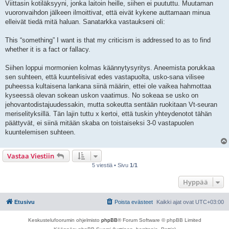
Viittasin kotiläksyyni, jonka laitoin heille, siihen ei puututtu. Muutaman
t
i
vuoronvaihdon jälkeen ilmoittivat, että eivät kykene auttamaan minua
elleivät tiedä mitä haluan. Sanatarkka vastaukseni oli:
This “something” I want is that my criticism is addressed to as to find
whether it is a fact or fallacy.
Siihen loppui mormonien kolmas käännytysyritys. Aneemista porukkaa
sen suhteen, että kuuntelisivat edes vastapuolta, usko-sana vilisee
puheessa kultaisena lankana siinä määrin, ettei ole vaikea hahmottaa
kyseessä olevan sokean uskon vaatimus. No sokeaa se usko on
jehovantodistajuudessakin, mutta sokeutta sentään ruokitaan Vt-seuran
meriselityksillä. Tän lajin tuttu x kertoi, että tuskin yhteydenotot tähän
päättyvät, ei siinä mitään skaba on toistaiseksi 3-0 vastapuolen
kuuntelemisen suhteen.
Vastaa Viestiin
5 viestiä • Sivu
1
/
1
Hyppää
Etusivu
Poista evästeet
Kaikki ajat ovat
UTC+03:00
Keskustelufoorumin ohjelmisto
phpBB
® Forum Software © phpBB Limited