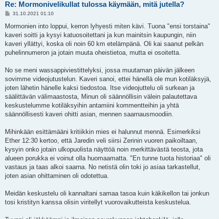
Re: Mormonivelikullat tulossa käymään, mitä jutella?
V
31.10.2021 01:10
i
e
Mormonien into loppui, kerron lyhyesti miten kävi. Tuona "ensi torstaina"
s
kaveri soitti ja kysyi katuosoitettani ja kun mainitsin kaupungin, niin
t
i
kaveri yllättyi, koska oli noin 60 km etelämpänä. Oli kai saanut pelkän
puhelinnumeron ja jotain muuta oheistietoa, mutta ei osoitetta.
No se meni wassappiviestittelyksi, jossa muutaman päivän jälkeen
sovimme videojutustelun. Kaveri sanoi, ettei hänellä ole mun kotiläksyjä,
joten lähetin hänelle kaksi tiedostoa. Itse videojuttelu oli surkean ja
säälittävän välimaastosta, Minun oli säännöllisin välein palautettava
keskustelumme kotiläksyihin antamiini kommentteihin ja yhtä
säännöllisesti kaveri ohitti asian, mennen saarnausmoodiin.
Mihinkään esittämääni kritiikkin mies ei halunnut mennä. Esimerkiksi
Ether 12:30 kertoo, että Jaredin veli siirsi Zerinin vuoren paikoiltaan,
kysyin onko jotain ulkopuolista näyttöä noin merkittävästä teosta, jota
alueen porukka ei voinut olla huomaamatta. "En tunne tuota historiaa" oli
vastaus ja taas alkoi saarna. No netistä olin toki jo asiaa tarkastellut,
joten asian ohittaminen oli odotettua.
Meidän keskustelu oli kannaltani samaa tasoa kuin käkikellon tai jonkun
tosi kristityn kanssa olisin viritellyt vuorovaikutteista keskustelua.