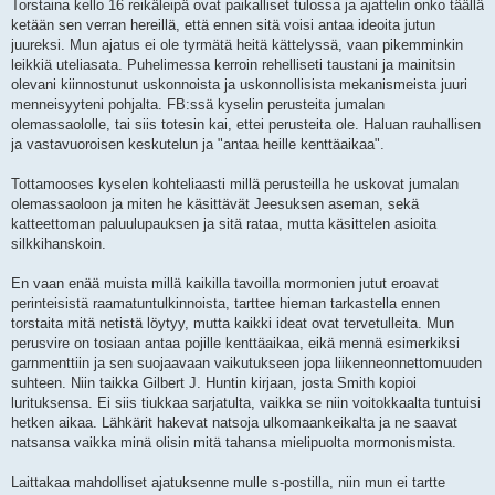
Torstaina kello 16 reikäleipä ovat paikalliset tulossa ja ajattelin onko täällä
ketään sen verran hereillä, että ennen sitä voisi antaa ideoita jutun
juureksi. Mun ajatus ei ole tyrmätä heitä kättelyssä, vaan pikemminkin
leikkiä uteliasata. Puhelimessa kerroin rehelliseti taustani ja mainitsin
olevani kiinnostunut uskonnoista ja uskonnollisista mekanismeista juuri
menneisyyteni pohjalta. FB:ssä kyselin perusteita jumalan
olemassaololle, tai siis totesin kai, ettei perusteita ole. Haluan rauhallisen
ja vastavuoroisen keskutelun ja "antaa heille kenttäaikaa".
Tottamooses kyselen kohteliaasti millä perusteilla he uskovat jumalan
olemassaoloon ja miten he käsittävät Jeesuksen aseman, sekä
katteettoman paluulupauksen ja sitä rataa, mutta käsittelen asioita
silkkihanskoin.
En vaan enää muista millä kaikilla tavoilla mormonien jutut eroavat
perinteisistä raamatuntulkinnoista, tarttee hieman tarkastella ennen
torstaita mitä netistä löytyy, mutta kaikki ideat ovat tervetulleita. Mun
perusvire on tosiaan antaa pojille kenttäaikaa, eikä mennä esimerkiksi
garnmenttiin ja sen suojaavaan vaikutukseen jopa liikenneonnettomuuden
suhteen. Niin taikka Gilbert J. Huntin kirjaan, josta Smith kopioi
lurituksensa. Ei siis tiukkaa sarjatulta, vaikka se niin voitokkaalta tuntuisi
hetken aikaa. Lähkärit hakevat natsoja ulkomaankeikalta ja ne saavat
natsansa vaikka minä olisin mitä tahansa mielipuolta mormonismista.
Laittakaa mahdolliset ajatuksenne mulle s-postilla, niin mun ei tartte