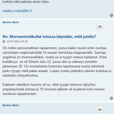
kurkkia tätä palstaa asian takia.
markku.meilo@iki.fi
Markku Meilo
Re: Mormonivelikullat tulossa käymään, mitä jutella?
V
14.07.2021 02:12
i
e
Oli melko persoonallinen tapaaminen, jossa kaikin tavoin yritin osottaa
s
uskontojen ongelmakohdat Vt-seuran toimintoja torppaamalla. Samoja
t
i
ongelmia on mormoneillakin, mutta se ei tyypin menoa haitannut. Antoi
kotiläksyn, se oli Etherin luku 12, jossa olen jo edennyt jonnekin
jakeeseen 20. On monenlaista huomiota tarjottavana tuosta tekstistä
josko tyyppi vielä palaa asiaan. Lupasi soitaa joidenkin päivien kuluttua ja
odottelen yhteydenottoa.
Kaikkein oileellisin huomio oli se, ettei tyyppi tarttunut täkyihini,
ympäripyöreää jorinaa ja 70 minuutin jälkeen oli kuulema kiire toiseen
sovittuun tapaamiseen.
Markku Meilo