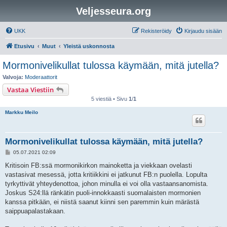
Veljesseura.org
UKK
Rekisteröidy
Kirjaudu sisään
Etusivu
Muut
Yleistä uskonnosta
Mormonivelikullat tulossa käymään, mitä jutella?
Valvoja:
Moderaattorit
Vastaa Viestiin
5 viestiä • Sivu
1
/
1
Markku Meilo
Mormonivelikullat tulossa käymään, mitä jutella?
V
05.07.2021 02:09
i
e
Kritisoin FB:ssä mormonikirkon mainoketta ja viekkaan ovelasti
s
vastasivat mesessä, jotta kritiikkini ei jatkunut FB:n puolella. Lopulta
t
i
tyrkyttivät yhteydenottoa, johon minulla ei voi olla vastaansanomista.
Joskus S24:llä ränkätin puoli-innokkaasti suomalaisten mormonien
kanssa pitkään, ei niistä saanut kiinni sen paremmin kuin märästä
saippuapalastakaan.