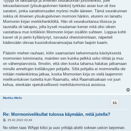
Tyyppi oli iäkkäämpi ja ilmeinen seurakunnan johtohenkilö, jolle
teksasilaisnuori (ylisukupolvinen hänkin) tyrkkäsi asian kun oli itse
sanaton, jonka sanattomuuden myönsi mulle ääneen. Tämä seurakunnan
nokka oli ilmeinen ylisukupolvinen mormoni hänkin, etunimi on lainattu
Mormonin kirjan merkkihenkilöltä. Hän oli seurakuntansa tiloissa ja
taustalla oli takapiru, jolta kyseli muutaman kerran mitä olisi oikein
vastattava mun kritiikkiin Mormonin kirjan sisällön suhteen. Loppua kohti
kaveri oli jo perin kyllästynyt, turvautui oheistoimintaan, näperteli
kädessään olevaa kuusiokoloavainsarjaa turhan laajoin kaarin.
Päästin miehen rauhaan, kiitin saamastani tarkemmasta käsityksestä
mormonien toiminnasta, mainiten sen kuinka pelkkä usko riittää ja muu
on vähempiarvoista. Ilmoitin, että olen koska tahansa halukas jatkamaan
minulle annettujen kotiläksyjen pohjalta. Siltä pohjalta ei mormoneilla ole
mitään mielenkiintoa jatkaa, koska Mormonien kirja on vielä laajemmin
mielikuvituksen tuotetta kuin Raamattu, eikä Raamattuakaan voi juuri
kehua, etenkään opetuksellisesti merkittävimmissä asioissa.
Markku Meilo
Re: Mormonivelikullat tulossa käymään, mitä jutella?
V
25.02.2022 03:26
i
e
No sitten taas WAppi kilisi ja uusi yrittäjä aloitti sokean uskon tarjonnan.
s