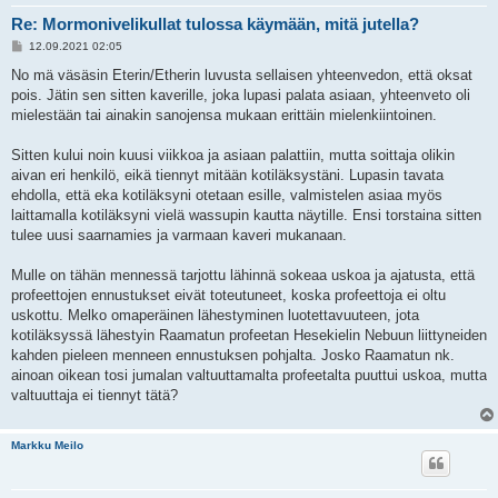
Re: Mormonivelikullat tulossa käymään, mitä jutella?
V
12.09.2021 02:05
i
e
No mä väsäsin Eterin/Etherin luvusta sellaisen yhteenvedon, että oksat
s
pois. Jätin sen sitten kaverille, joka lupasi palata asiaan, yhteenveto oli
t
i
mielestään tai ainakin sanojensa mukaan erittäin mielenkiintoinen.
Sitten kului noin kuusi viikkoa ja asiaan palattiin, mutta soittaja olikin
aivan eri henkilö, eikä tiennyt mitään kotiläksystäni. Lupasin tavata
ehdolla, että eka kotiläksyni otetaan esille, valmistelen asiaa myös
laittamalla kotiläksyni vielä wassupin kautta näytille. Ensi torstaina sitten
tulee uusi saarnamies ja varmaan kaveri mukanaan.
Mulle on tähän mennessä tarjottu lähinnä sokeaa uskoa ja ajatusta, että
profeettojen ennustukset eivät toteutuneet, koska profeettoja ei oltu
uskottu. Melko omaperäinen lähestyminen luotettavuuteen, jota
kotiläksyssä lähestyin Raamatun profeetan Hesekielin Nebuun liittyneiden
kahden pieleen menneen ennustuksen pohjalta. Josko Raamatun nk.
ainoan oikean tosi jumalan valtuuttamalta profeetalta puuttui uskoa, mutta
valtuuttaja ei tiennyt tätä?
Markku Meilo