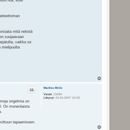
sin kai, ettei
katteettoman
rstaita mitä netistä
 sen suojaavaan
arjatulta, vaikka se
 mielipuolta
Y
l
ö
Markku Meilo
s
Viestit:
13450
Liittynyt:
24.04.2007 10:28
Samoja ongelmia on
20. On monenlaista
a.
sovittuun tapaamiseen.
Y