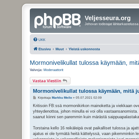
Veljesseura.org
Jehovan todistajat lähitarkastelussa
UKK
Etusivu
Muut
Yleistä uskonnosta
Mormonivelikullat tulossa käymään, mitä
Valvoja:
Moderaattorit
Vastaa Viestiin
Mormonivelikullat tulossa käymään, mitä ju
V
Kirjoittaja
Markku Meilo
»
05.07.2021 02:09
i
e
Kritisoin FB:ssä mormonikirkon mainoketta ja viekkaan ovelas
s
yhteydenottoa, johon minulla ei voi olla vastaansanomista.
t
i
saanut kiinni sen paremmin kuin märästä saippuapalastak
Torstaina kello 16 reikäleipä ovat paikalliset tulossa ja ajat
ajatus ei ole tyrmätä heitä kättelyssä, vaan pikemminkin lei