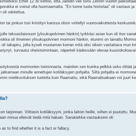
merkiksi Ether 12:30 kertoo, että Jaredin veli siirsi Zerinin vuoren paikoiltaa
 porukka ei voinut olla huomaamatta. "En tunne tuota historiaa" oli vastaus ja
n oli odotettua.
 tai jonkun tosi kristityn kanssa olisin viritellyt vuorovaikutteista keskustel
olle teksasilaisnuori (ylisukupolvinen hänkin) tyrkkäsi asian kun oli itse sana
a oli ilmeinen ylisukupolvinen mormoni hänkin, etunimi on lainattu Mormon
a oli takapiru, jolta kyseli muutaman kerran mitä olisi oikein vastattava mun kr
llästynyt, turvautui oheistoimintaan, näperteli kädessään olevaa kuusiokoloavai
sityksestä mormonien toiminnasta, mainiten sen kuinka pelkkä usko riittää j
jatkamaan minulle annettujen kotiläksyjen pohjalta. Siltä pohjalta ei mormone
emmin mielikuvituksen tuotetta kuin Raamattu, eikä Raamattuakaan voi juuri k
lla?
kon tarjonnan. Viittasin kotiläksyyni, jonka laitoin heille, siihen ei puututtu. 
aan minua elleivät tiedä mitä haluan. Sanatarkka vastaukseni oli:
s to find whether it is a fact or fallacy.