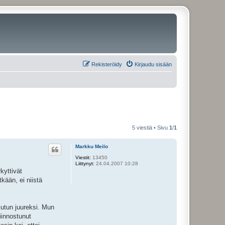
Rekisteröidy
Kirjaudu sisään
5 viestiä • Sivu
1
/
1
Markku Meilo
Viestit:
13450
Liittynyt:
24.04.2007 10:28
kyttivät
kään, ei niistä
 jutun juureksi. Mun
iinnostunut