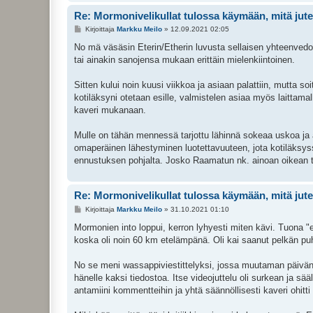
Re: Mormonivelikullat tulossa käymään, mitä jute
V
Kirjoittaja
Markku Meilo
»
12.09.2021 02:05
i
e
No mä väsäsin Eterin/Etherin luvusta sellaisen yhteenvedon,
s
tai ainakin sanojensa mukaan erittäin mielenkiintoinen.
t
i
Sitten kului noin kuusi viikkoa ja asiaan palattiin, mutta soi
kotiläksyni otetaan esille, valmistelen asiaa myös laittamal
kaveri mukanaan.
Mulle on tähän mennessä tarjottu lähinnä sokeaa uskoa ja aj
omaperäinen lähestyminen luotettavuuteen, jota kotiläksy
ennustuksen pohjalta. Josko Raamatun nk. ainoan oikean tos
Re: Mormonivelikullat tulossa käymään, mitä jute
V
Kirjoittaja
Markku Meilo
»
31.10.2021 01:10
i
e
Mormonien into loppui, kerron lyhyesti miten kävi. Tuona "ens
s
koska oli noin 60 km etelämpänä. Oli kai saanut pelkän puh
t
i
No se meni wassappiviestittelyksi, jossa muutaman päivän j
hänelle kaksi tiedostoa. Itse videojuttelu oli surkean ja sä
antamiini kommentteihin ja yhtä säännöllisesti kaveri ohit