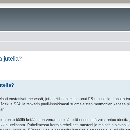
 jutella?
tella?
ti vastasivat mesessä, jotta kritiikkini ei jatkunut FB:n puolella. Lopulta tyr
 Joskus S24:llä ränkätin puoli-innokkaasti suomalaisten mormonien kanssa pit
aan.
telin onko täällä ketään sen verran hereillä, että ennen sitä voisi antaa ideoita
kkiä uteliasata. Puhelimessa kerroin rehelliseti taustani ja mainitsin olevani k