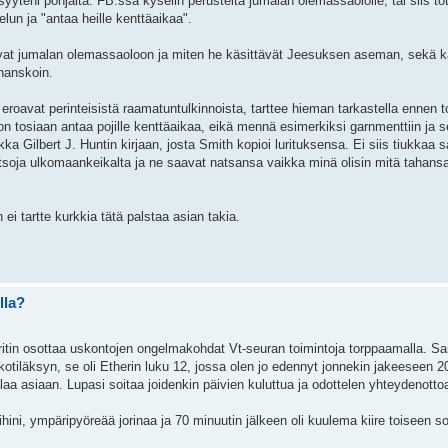
yteni pohjalta. FB:ssä kyselin perusteita jumalan olemassaololle, tai siis tote
lun ja "antaa heille kenttäaikaa".
kovat jumalan olemassaoloon ja miten he käsittävät Jeesuksen aseman, sekä 
ihanskoin.
eroavat perinteisistä raamatuntulkinnoista, tarttee hieman tarkastella ennen to
e on tosiaan antaa pojille kenttäaikaa, eikä mennä esimerkiksi garnmenttiin ja
 Gilbert J. Huntin kirjaan, josta Smith kopioi lurituksensa. Ei siis tiukkaa s
natsoja ulkomaankeikalta ja ne saavat natsansa vaikka minä olisin mitä tahansa
ei tartte kurkkia tätä palstaa asian takia.
lla?
yritin osottaa uskontojen ongelmakohdat Vt-seuran toimintoja torppaamalla. 
kotiläksyn, se oli Etherin luku 12, jossa olen jo edennyt jonnekin jakeeseen 
laa asiaan. Lupasi soitaa joidenkin päivien kuluttua ja odottelen yhteydenotto
kyihini, ympäripyöreää jorinaa ja 70 minuutin jälkeen oli kuulema kiire toiseen 