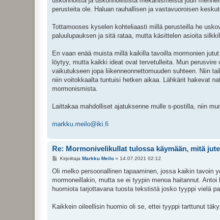
uskonnoista ja uskonnollisista mekanismeista juuri menneisy
perusteita ole. Haluan rauhallisen ja vastavuoroisen keskute
Tottamooses kyselen kohteliaasti millä perusteilla he us
paluulupauksen ja sitä rataa, mutta käsittelen asioita silkk
En vaan enää muista millä kaikilla tavoilla mormonien jutut 
löytyy, mutta kaikki ideat ovat tervetulleita. Mun perusvir
vaikutukseen jopa liikenneonnettomuuden suhteen. Niin taikka
niin voitokkaalta tuntuisi hetken aikaa. Lähkärit hakevat 
mormonismista.
Laittakaa mahdolliset ajatuksenne mulle s-postilla, niin mun 
markku.meilo@iki.fi
Re: Mormonivelikullat tulossa käymään, mitä jute
V
Kirjoittaja
Markku Meilo
»
14.07.2021 02:12
i
e
Oli melko persoonallinen tapaaminen, jossa kaikin tavoin 
s
mormoneillakin, mutta se ei tyypin menoa haitannut. Antoi 
t
i
huomiota tarjottavana tuosta tekstistä josko tyyppi vielä pa
Kaikkein oileellisin huomio oli se, ettei tyyppi tarttunut tä