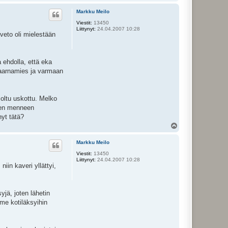
l
ö
Markku Meilo
s
Viestit:
13450
Liittynyt:
24.04.2007 10:28
nveto oli mielestään
a ehdolla, että eka
 saarnamies ja varmaan
 oltu uskottu. Melko
leen menneen
nyt tätä?
Y
l
ö
Markku Meilo
s
Viestit:
13450
Liittynyt:
24.04.2007 10:28
iin kaveri yllättyi,
jä, joten lähetin
mme kotiläksyihin