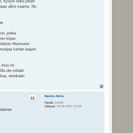
n, kysyin onko jotain
 taas alkoi saarna. No
ua.
ton, jonka
in kirjan
itiikkiin Mormonin
nsarjaa turhan laajoin
a muu on
illa ole mitään
ehua, etenkään
Y
l
ö
Markku Meilo
s
Viestit:
13450
Liittynyt:
24.04.2007 10:28
Muutaman