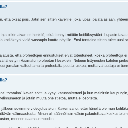
lla?
 että oksat pois. Jätin sen sitten kaverille, joka lupasi palata asiaan, yhtee
ttaja olikin aivan eri henkilö, eikä tiennyt mitään kotiläksystäni. Lupasin tavat
la kotiläksyni vielä wassupin kautta näytille. Ensi torstaina sitten tulee uusi
atusta, että profeettojen ennustukset eivät toteutuneet, koska profeettoja ei
ssä lähestyin Raamatun profeetan Hesekielin Nebuun liittyneiden kahden pie
i jumalan valtuuttamalta profeetalta puuttui uskoa, mutta valtuuttaja ei tien
lla?
i torstaina" kaveri soitti ja kysyi katuosoitettani ja kun mainitsin kaupungin, n
elinnumeron ja jotain muuta oheistietoa, mutta ei osoitetta.
älkeen sovimme videojutustelun. Kaveri sanoi, ettei hänellä ole mun kotiläksy
älittävän välimaastosta, Minun oli säännöllisin välein palautettava keskustelu
ti asian, mennen saarnausmoodiin.