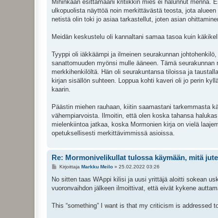
Mihinkään esittämääni kritiikkin mies ei halunnut mennä. Esi
ulkopuolista näyttöä noin merkittävästä teosta, jota alueen
netistä olin toki jo asiaa tarkastellut, joten asian ohittamine
Meidän keskustelu oli kannaltani samaa tasoa kuin käkikellon
Tyyppi oli iäkkäämpi ja ilmeinen seurakunnan johtohenkilö, j
sanattomuuden myönsi mulle ääneen. Tämä seurakunnan nokk
merkkihenkilöltä. Hän oli seurakuntansa tiloissa ja taustall
kirjan sisällön suhteen. Loppua kohti kaveri oli jo perin ky
kaarin.
Päästin miehen rauhaan, kiitin saamastani tarkemmasta kä
vähempiarvoista. Ilmoitin, että olen koska tahansa halukas 
mielenkiintoa jatkaa, koska Mormonien kirja on vielä laaj
opetuksellisesti merkittävimmissä asioissa.
Re: Mormonivelikullat tulossa käymään, mitä jute
V
Kirjoittaja
Markku Meilo
»
25.02.2022 03:26
i
e
No sitten taas WAppi kilisi ja uusi yrittäjä aloitti sokean us
s
vuoronvaihdon jälkeen ilmoittivat, että eivät kykene auttam
t
i
This “something” I want is that my criticism is addressed to a