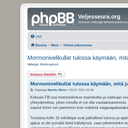
Veljesseura.org
Jehovan todistajat lähitarkastelussa
UKK
Etusivu
Muut
Yleistä uskonnosta
Mormonivelikullat tulossa käymään, mitä
Valvoja:
Moderaattorit
Vastaa Viestiin
Mormonivelikullat tulossa käymään, mitä ju
V
Kirjoittaja
Markku Meilo
»
05.07.2021 02:09
i
e
Kritisoin FB:ssä mormonikirkon mainoketta ja viekkaan ovelas
s
yhteydenottoa, johon minulla ei voi olla vastaansanomista.
t
i
saanut kiinni sen paremmin kuin märästä saippuapalastak
Torstaina kello 16 reikäleipä ovat paikalliset tulossa ja ajat
ajatus ei ole tyrmätä heitä kättelyssä, vaan pikemminkin lei