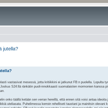
 jutella?
tella?
ti vastasivat mesessä, jotta kritiikkini ei jatkunut FB:n puolella. Lopulta tyr
 Joskus S24:llä ränkätin puoli-innokkaasti suomalaisten mormonien kanssa pit
aan.
telin onko täällä ketään sen verran hereillä, että ennen sitä voisi antaa ideoita
kkiä uteliasata. Puhelimessa kerroin rehelliseti taustani ja mainitsin olevani k