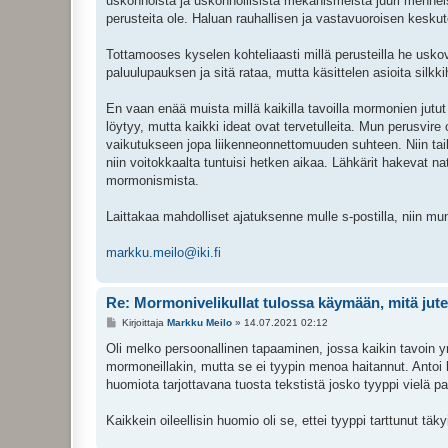
uskonnoista ja uskonnollisista mekanismeista juuri menneisy
perusteita ole. Haluan rauhallisen ja vastavuoroisen keskute
Tottamooses kyselen kohteliaasti millä perusteilla he us
paluulupauksen ja sitä rataa, mutta käsittelen asioita silkk
En vaan enää muista millä kaikilla tavoilla mormonien jutut 
löytyy, mutta kaikki ideat ovat tervetulleita. Mun perusvir
vaikutukseen jopa liikenneonnettomuuden suhteen. Niin taikka
niin voitokkaalta tuntuisi hetken aikaa. Lähkärit hakevat 
mormonismista.
Laittakaa mahdolliset ajatuksenne mulle s-postilla, niin mun 
markku.meilo@iki.fi
Re: Mormonivelikullat tulossa käymään, mitä jute
V
Kirjoittaja
Markku Meilo
»
14.07.2021 02:12
i
e
Oli melko persoonallinen tapaaminen, jossa kaikin tavoin 
s
mormoneillakin, mutta se ei tyypin menoa haitannut. Antoi 
t
i
huomiota tarjottavana tuosta tekstistä josko tyyppi vielä pa
Kaikkein oileellisin huomio oli se, ettei tyyppi tarttunut tä