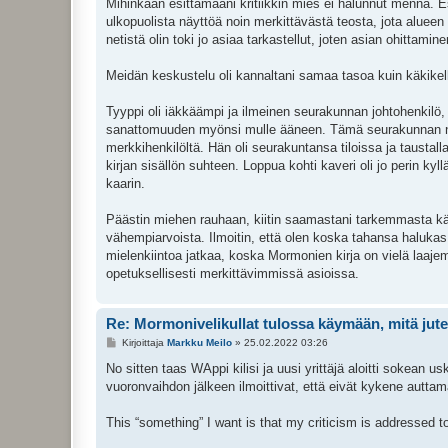
Mihinkään esittämääni kritiikkin mies ei halunnut mennä. Esi
ulkopuolista näyttöä noin merkittävästä teosta, jota alueen
netistä olin toki jo asiaa tarkastellut, joten asian ohittamine
Meidän keskustelu oli kannaltani samaa tasoa kuin käkikellon
Tyyppi oli iäkkäämpi ja ilmeinen seurakunnan johtohenkilö, j
sanattomuuden myönsi mulle ääneen. Tämä seurakunnan nokk
merkkihenkilöltä. Hän oli seurakuntansa tiloissa ja taustall
kirjan sisällön suhteen. Loppua kohti kaveri oli jo perin ky
kaarin.
Päästin miehen rauhaan, kiitin saamastani tarkemmasta kä
vähempiarvoista. Ilmoitin, että olen koska tahansa halukas 
mielenkiintoa jatkaa, koska Mormonien kirja on vielä laaj
opetuksellisesti merkittävimmissä asioissa.
Re: Mormonivelikullat tulossa käymään, mitä jute
V
Kirjoittaja
Markku Meilo
»
25.02.2022 03:26
i
e
No sitten taas WAppi kilisi ja uusi yrittäjä aloitti sokean us
s
vuoronvaihdon jälkeen ilmoittivat, että eivät kykene auttam
t
i
This “something” I want is that my criticism is addressed to a