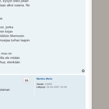
n, kysyin onko jotain
 taas alkoi saarna. No
ua.
ton, jonka
in kirjan
itiikkiin Mormonin
nsarjaa turhan laajoin
a muu on
illa ole mitään
ehua, etenkään
Y
l
ö
Markku Meilo
s
Viestit:
13450
Liittynyt:
24.04.2007 10:28
Muutaman