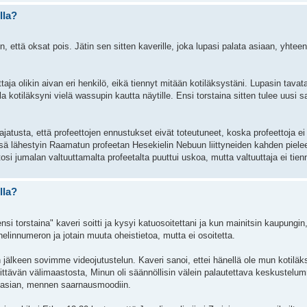
lla?
 että oksat pois. Jätin sen sitten kaverille, joka lupasi palata asiaan, yhtee
ttaja olikin aivan eri henkilö, eikä tiennyt mitään kotiläksystäni. Lupasin tavat
la kotiläksyni vielä wassupin kautta näytille. Ensi torstaina sitten tulee uusi
atusta, että profeettojen ennustukset eivät toteutuneet, koska profeettoja ei
ssä lähestyin Raamatun profeetan Hesekielin Nebuun liittyneiden kahden pie
i jumalan valtuuttamalta profeetalta puuttui uskoa, mutta valtuuttaja ei tien
lla?
i torstaina" kaveri soitti ja kysyi katuosoitettani ja kun mainitsin kaupungin, n
elinnumeron ja jotain muuta oheistietoa, mutta ei osoitetta.
älkeen sovimme videojutustelun. Kaveri sanoi, ettei hänellä ole mun kotiläksy
älittävän välimaastosta, Minun oli säännöllisin välein palautettava keskustelu
ti asian, mennen saarnausmoodiin.