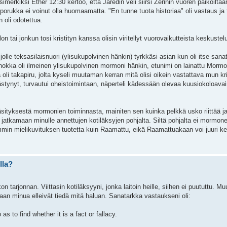
merkiksi Ether 12:30 kertoo, että Jaredin veli siirsi Zerinin vuoren paikoiltaa
 porukka ei voinut olla huomaamatta. "En tunne tuota historiaa" oli vastaus ja
n oli odotettua.
 tai jonkun tosi kristityn kanssa olisin viritellyt vuorovaikutteista keskustel
olle teksasilaisnuori (ylisukupolvinen hänkin) tyrkkäsi asian kun oli itse sana
a oli ilmeinen ylisukupolvinen mormoni hänkin, etunimi on lainattu Mormon
a oli takapiru, jolta kyseli muutaman kerran mitä olisi oikein vastattava mun kr
llästynyt, turvautui oheistoimintaan, näperteli kädessään olevaa kuusiokoloavai
sityksestä mormonien toiminnasta, mainiten sen kuinka pelkkä usko riittää j
jatkamaan minulle annettujen kotiläksyjen pohjalta. Siltä pohjalta ei mormone
emmin mielikuvituksen tuotetta kuin Raamattu, eikä Raamattuakaan voi juuri k
lla?
kon tarjonnan. Viittasin kotiläksyyni, jonka laitoin heille, siihen ei puututtu. 
aan minua elleivät tiedä mitä haluan. Sanatarkka vastaukseni oli:
s to find whether it is a fact or fallacy.