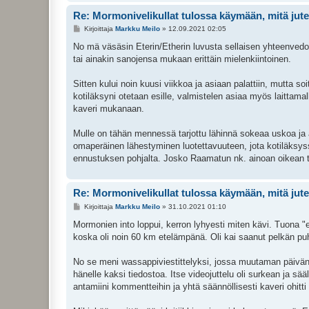
Re: Mormonivelikullat tulossa käymään, mitä jute
V
Kirjoittaja
Markku Meilo
»
12.09.2021 02:05
i
e
No mä väsäsin Eterin/Etherin luvusta sellaisen yhteenvedon,
s
tai ainakin sanojensa mukaan erittäin mielenkiintoinen.
t
i
Sitten kului noin kuusi viikkoa ja asiaan palattiin, mutta soi
kotiläksyni otetaan esille, valmistelen asiaa myös laittamal
kaveri mukanaan.
Mulle on tähän mennessä tarjottu lähinnä sokeaa uskoa ja aj
omaperäinen lähestyminen luotettavuuteen, jota kotiläksy
ennustuksen pohjalta. Josko Raamatun nk. ainoan oikean tos
Re: Mormonivelikullat tulossa käymään, mitä jute
V
Kirjoittaja
Markku Meilo
»
31.10.2021 01:10
i
e
Mormonien into loppui, kerron lyhyesti miten kävi. Tuona "ens
s
koska oli noin 60 km etelämpänä. Oli kai saanut pelkän puh
t
i
No se meni wassappiviestittelyksi, jossa muutaman päivän j
hänelle kaksi tiedostoa. Itse videojuttelu oli surkean ja sä
antamiini kommentteihin ja yhtä säännöllisesti kaveri ohit