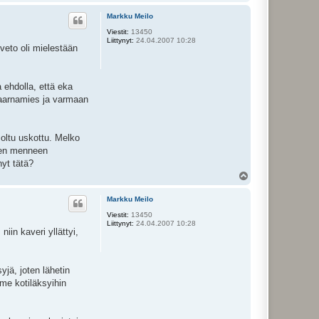
l
ö
Markku Meilo
s
Viestit:
13450
Liittynyt:
24.04.2007 10:28
nveto oli mielestään
a ehdolla, että eka
 saarnamies ja varmaan
 oltu uskottu. Melko
leen menneen
nyt tätä?
Y
l
ö
Markku Meilo
s
Viestit:
13450
Liittynyt:
24.04.2007 10:28
iin kaveri yllättyi,
jä, joten lähetin
mme kotiläksyihin