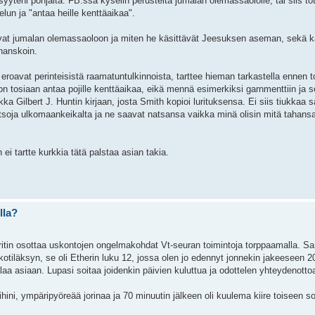
yteni pohjalta. FB:ssä kyselin perusteita jumalan olemassaololle, tai siis tote
lun ja "antaa heille kenttäaikaa".
kovat jumalan olemassaoloon ja miten he käsittävät Jeesuksen aseman, sekä 
ihanskoin.
eroavat perinteisistä raamatuntulkinnoista, tarttee hieman tarkastella ennen to
e on tosiaan antaa pojille kenttäaikaa, eikä mennä esimerkiksi garnmenttiin ja
 Gilbert J. Huntin kirjaan, josta Smith kopioi lurituksensa. Ei siis tiukkaa s
natsoja ulkomaankeikalta ja ne saavat natsansa vaikka minä olisin mitä tahansa
ei tartte kurkkia tätä palstaa asian takia.
lla?
yritin osottaa uskontojen ongelmakohdat Vt-seuran toimintoja torppaamalla. 
kotiläksyn, se oli Etherin luku 12, jossa olen jo edennyt jonnekin jakeeseen 
laa asiaan. Lupasi soitaa joidenkin päivien kuluttua ja odottelen yhteydenotto
kyihini, ympäripyöreää jorinaa ja 70 minuutin jälkeen oli kuulema kiire toiseen 