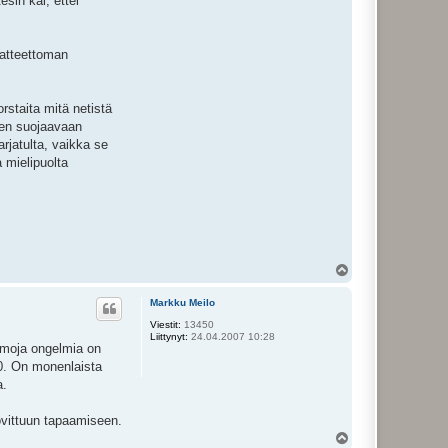
sin kai, ettei
katteettoman
rstaita mitä netistä
 sen suojaavaan
arjatulta, vaikka se
 mielipuolta
Y
l
ö
Markku Meilo
s
Viestit:
13450
Liittynyt:
24.04.2007 10:28
Samoja ongelmia on
20. On monenlaista
a.
sovittuun tapaamiseen.
Y