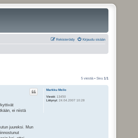
Rekisteröidy
Kirjaudu sisään
5 viestiä • Sivu
1
/
1
Markku Meilo
Viestit:
13450
Liittynyt:
24.04.2007 10:28
kyttivät
kään, ei niistä
 jutun juureksi. Mun
iinnostunut