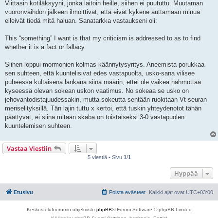
Viittasin kotiläksyyni, jonka laitoin heille, siihen ei puututtu. Muutaman
t
i
vuoronvaihdon jälkeen ilmoittivat, että eivät kykene auttamaan minua
elleivät tiedä mitä haluan. Sanatarkka vastaukseni oli:
This “something” I want is that my criticism is addressed to as to find
whether it is a fact or fallacy.
Siihen loppui mormonien kolmas käännytysyritys. Aneemista porukkaa
sen suhteen, että kuuntelisivat edes vastapuolta, usko-sana vilisee
puheessa kultaisena lankana siinä määrin, ettei ole vaikea hahmottaa
kyseessä olevan sokean uskon vaatimus. No sokeaa se usko on
jehovantodistajuudessakin, mutta sokeutta sentään ruokitaan Vt-seuran
meriselityksillä. Tän lajin tuttu x kertoi, että tuskin yhteydenotot tähän
päättyvät, ei siinä mitään skaba on toistaiseksi 3-0 vastapuolen
kuuntelemisen suhteen.
Vastaa Viestiin
5 viestiä • Sivu
1
/
1
Hyppää
Etusivu
Poista evästeet
Kaikki ajat ovat
UTC+03:00
Keskustelufoorumin ohjelmisto
phpBB
® Forum Software © phpBB Limited