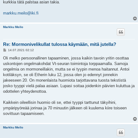
kurkkia tätä palstaa asian takia.
markku.meilo@iki.fi
Markku Meilo
Re: Mormonivelikullat tulossa käymään, mitä jutella?
V
14.07.2021 02:12
i
e
Oli melko persoonallinen tapaaminen, jossa kaikin tavoin yritin osottaa
s
uskontojen ongelmakohdat Vt-seuran toimintoja torppaamalla. Samoja
t
i
ongelmia on mormoneillakin, mutta se ei tyypin menoa haitannut. Antoi
kotiläksyn, se oli Etherin luku 12, jossa olen jo edennyt jonnekin
jakeeseen 20. On monenlaista huomiota tarjottavana tuosta tekstistä
josko tyyppi vielä palaa asiaan. Lupasi soitaa joidenkin päivien kuluttua ja
odottelen yhteydenottoa.
Kaikkein oileellisin huomio oli se, ettei tyyppi tarttunut täkyihini,
ympäripyöreää jorinaa ja 70 minuutin jälkeen oli kuulema kiire toiseen
sovittuun tapaamiseen.
Markku Meilo