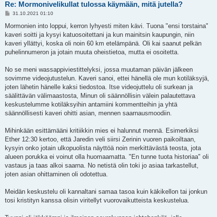
Re: Mormonivelikullat tulossa käymään, mitä jutella?
V
31.10.2021 01:10
i
e
Mormonien into loppui, kerron lyhyesti miten kävi. Tuona "ensi torstaina"
s
kaveri soitti ja kysyi katuosoitettani ja kun mainitsin kaupungin, niin
t
i
kaveri yllättyi, koska oli noin 60 km etelämpänä. Oli kai saanut pelkän
puhelinnumeron ja jotain muuta oheistietoa, mutta ei osoitetta.
No se meni wassappiviestittelyksi, jossa muutaman päivän jälkeen
sovimme videojutustelun. Kaveri sanoi, ettei hänellä ole mun kotiläksyjä,
joten lähetin hänelle kaksi tiedostoa. Itse videojuttelu oli surkean ja
säälittävän välimaastosta, Minun oli säännöllisin välein palautettava
keskustelumme kotiläksyihin antamiini kommentteihin ja yhtä
säännöllisesti kaveri ohitti asian, mennen saarnausmoodiin.
Mihinkään esittämääni kritiikkin mies ei halunnut mennä. Esimerkiksi
Ether 12:30 kertoo, että Jaredin veli siirsi Zerinin vuoren paikoiltaan,
kysyin onko jotain ulkopuolista näyttöä noin merkittävästä teosta, jota
alueen porukka ei voinut olla huomaamatta. "En tunne tuota historiaa" oli
vastaus ja taas alkoi saarna. No netistä olin toki jo asiaa tarkastellut,
joten asian ohittaminen oli odotettua.
Meidän keskustelu oli kannaltani samaa tasoa kuin käkikellon tai jonkun
tosi kristityn kanssa olisin viritellyt vuorovaikutteista keskustelua.