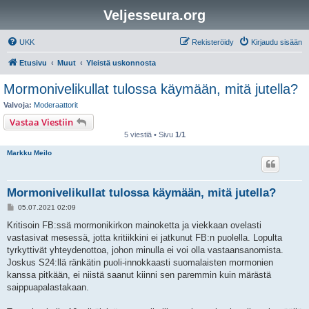
Veljesseura.org
UKK
Rekisteröidy
Kirjaudu sisään
Etusivu
Muut
Yleistä uskonnosta
Mormonivelikullat tulossa käymään, mitä jutella?
Valvoja:
Moderaattorit
Vastaa Viestiin
5 viestiä • Sivu
1
/
1
Markku Meilo
Mormonivelikullat tulossa käymään, mitä jutella?
V
05.07.2021 02:09
i
e
Kritisoin FB:ssä mormonikirkon mainoketta ja viekkaan ovelasti
s
vastasivat mesessä, jotta kritiikkini ei jatkunut FB:n puolella. Lopulta
t
i
tyrkyttivät yhteydenottoa, johon minulla ei voi olla vastaansanomista.
Joskus S24:llä ränkätin puoli-innokkaasti suomalaisten mormonien
kanssa pitkään, ei niistä saanut kiinni sen paremmin kuin märästä
saippuapalastakaan.