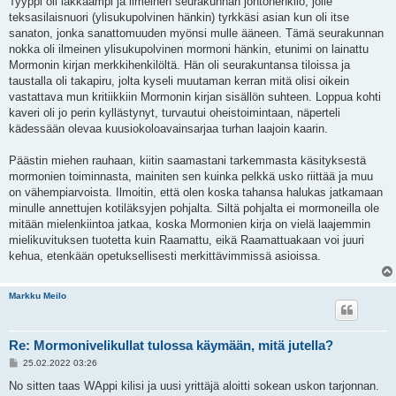
Tyyppi oli iäkkäämpi ja ilmeinen seurakunnan johtohenkilö, jolle
teksasilaisnuori (ylisukupolvinen hänkin) tyrkkäsi asian kun oli itse
sanaton, jonka sanattomuuden myönsi mulle ääneen. Tämä seurakunnan
nokka oli ilmeinen ylisukupolvinen mormoni hänkin, etunimi on lainattu
Mormonin kirjan merkkihenkilöltä. Hän oli seurakuntansa tiloissa ja
taustalla oli takapiru, jolta kyseli muutaman kerran mitä olisi oikein
vastattava mun kritiikkiin Mormonin kirjan sisällön suhteen. Loppua kohti
kaveri oli jo perin kyllästynyt, turvautui oheistoimintaan, näperteli
kädessään olevaa kuusiokoloavainsarjaa turhan laajoin kaarin.
Päästin miehen rauhaan, kiitin saamastani tarkemmasta käsityksestä
mormonien toiminnasta, mainiten sen kuinka pelkkä usko riittää ja muu
on vähempiarvoista. Ilmoitin, että olen koska tahansa halukas jatkamaan
minulle annettujen kotiläksyjen pohjalta. Siltä pohjalta ei mormoneilla ole
mitään mielenkiintoa jatkaa, koska Mormonien kirja on vielä laajemmin
mielikuvituksen tuotetta kuin Raamattu, eikä Raamattuakaan voi juuri
kehua, etenkään opetuksellisesti merkittävimmissä asioissa.
Markku Meilo
Re: Mormonivelikullat tulossa käymään, mitä jutella?
V
25.02.2022 03:26
i
e
No sitten taas WAppi kilisi ja uusi yrittäjä aloitti sokean uskon tarjonnan.
s