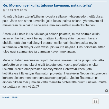
Re: Mormonivelikullat tulossa käymään, mitä jutella?
V
12.09.2021 02:05
i
e
No mä väsäsin Eterin/Etherin luvusta sellaisen yhteenvedon, että oksat
s
pois. Jätin sen sitten kaverille, joka lupasi palata asiaan, yhteenveto oli
t
i
mielestään tai ainakin sanojensa mukaan erittäin mielenkiintoinen.
Sitten kului noin kuusi viikkoa ja asiaan palattiin, mutta soittaja olikin
aivan eri henkilö, eikä tiennyt mitään kotiläksystäni. Lupasin tavata
ehdolla, että eka kotiläksyni otetaan esille, valmistelen asiaa myös
laittamalla kotiläksyni vielä wassupin kautta näytille. Ensi torstaina sitten
tulee uusi saarnamies ja varmaan kaveri mukanaan.
Mulle on tähän mennessä tarjottu lähinnä sokeaa uskoa ja ajatusta, että
profeettojen ennustukset eivät toteutuneet, koska profeettoja ei oltu
uskottu. Melko omaperäinen lähestyminen luotettavuuteen, jota
kotiläksyssä lähestyin Raamatun profeetan Hesekielin Nebuun liittyneiden
kahden pieleen menneen ennustuksen pohjalta. Josko Raamatun nk.
ainoan oikean tosi jumalan valtuuttamalta profeetalta puuttui uskoa, mutta
valtuuttaja ei tiennyt tätä?
Markku Meilo