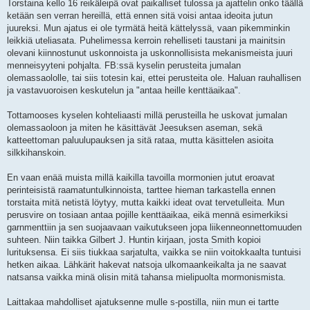
Torstaina kello 16 reikäleipä ovat paikalliset tulossa ja ajattelin onko täällä
ketään sen verran hereillä, että ennen sitä voisi antaa ideoita jutun
juureksi. Mun ajatus ei ole tyrmätä heitä kättelyssä, vaan pikemminkin
leikkiä uteliasata. Puhelimessa kerroin rehelliseti taustani ja mainitsin
olevani kiinnostunut uskonnoista ja uskonnollisista mekanismeista juuri
menneisyyteni pohjalta. FB:ssä kyselin perusteita jumalan
olemassaololle, tai siis totesin kai, ettei perusteita ole. Haluan rauhallisen
ja vastavuoroisen keskutelun ja "antaa heille kenttäaikaa".
Tottamooses kyselen kohteliaasti millä perusteilla he uskovat jumalan
olemassaoloon ja miten he käsittävät Jeesuksen aseman, sekä
katteettoman paluulupauksen ja sitä rataa, mutta käsittelen asioita
silkkihanskoin.
En vaan enää muista millä kaikilla tavoilla mormonien jutut eroavat
perinteisistä raamatuntulkinnoista, tarttee hieman tarkastella ennen
torstaita mitä netistä löytyy, mutta kaikki ideat ovat tervetulleita. Mun
perusvire on tosiaan antaa pojille kenttäaikaa, eikä mennä esimerkiksi
garnmenttiin ja sen suojaavaan vaikutukseen jopa liikenneonnettomuuden
suhteen. Niin taikka Gilbert J. Huntin kirjaan, josta Smith kopioi
lurituksensa. Ei siis tiukkaa sarjatulta, vaikka se niin voitokkaalta tuntuisi
hetken aikaa. Lähkärit hakevat natsoja ulkomaankeikalta ja ne saavat
natsansa vaikka minä olisin mitä tahansa mielipuolta mormonismista.
Laittakaa mahdolliset ajatuksenne mulle s-postilla, niin mun ei tartte