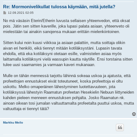
Re: Mormonivelikullat tulossa käymään, mitä jutella?
V
12.09.2021 02:05
i
e
No mä väsäsin Eterin/Etherin luvusta sellaisen yhteenvedon, että oksat
s
pois. Jätin sen sitten kaverille, joka lupasi palata asiaan, yhteenveto oli
t
i
mielestään tai ainakin sanojensa mukaan erittäin mielenkiintoinen.
Sitten kului noin kuusi viikkoa ja asiaan palattiin, mutta soittaja olikin
aivan eri henkilö, eikä tiennyt mitään kotiläksystäni. Lupasin tavata
ehdolla, että eka kotiläksyni otetaan esille, valmistelen asiaa myös
laittamalla kotiläksyni vielä wassupin kautta näytille. Ensi torstaina sitten
tulee uusi saarnamies ja varmaan kaveri mukanaan.
Mulle on tähän mennessä tarjottu lähinnä sokeaa uskoa ja ajatusta, että
profeettojen ennustukset eivät toteutuneet, koska profeettoja ei oltu
uskottu. Melko omaperäinen lähestyminen luotettavuuteen, jota
kotiläksyssä lähestyin Raamatun profeetan Hesekielin Nebuun liittyneiden
kahden pieleen menneen ennustuksen pohjalta. Josko Raamatun nk.
ainoan oikean tosi jumalan valtuuttamalta profeetalta puuttui uskoa, mutta
valtuuttaja ei tiennyt tätä?
Markku Meilo