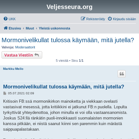
Veljesseura.org
UKK
Rekisteröidy
Kirjaudu sisään
Etusivu
Muut
Yleistä uskonnosta
Mormonivelikullat tulossa käymään, mitä jutella?
Valvoja:
Moderaattorit
Vastaa Viestiin
5 viestiä • Sivu
1
/
1
Markku Meilo
Mormonivelikullat tulossa käymään, mitä jutella?
V
05.07.2021 02:09
i
e
Kritisoin FB:ssä mormonikirkon mainoketta ja viekkaan ovelasti
s
vastasivat mesessä, jotta kritiikkini ei jatkunut FB:n puolella. Lopulta
t
i
tyrkyttivät yhteydenottoa, johon minulla ei voi olla vastaansanomista.
Joskus S24:llä ränkätin puoli-innokkaasti suomalaisten mormonien
kanssa pitkään, ei niistä saanut kiinni sen paremmin kuin märästä
saippuapalastakaan.