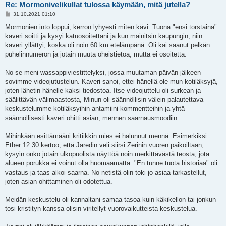
Re: Mormonivelikullat tulossa käymään, mitä jutella?
V
31.10.2021 01:10
i
e
Mormonien into loppui, kerron lyhyesti miten kävi. Tuona "ensi torstaina"
s
kaveri soitti ja kysyi katuosoitettani ja kun mainitsin kaupungin, niin
t
i
kaveri yllättyi, koska oli noin 60 km etelämpänä. Oli kai saanut pelkän
puhelinnumeron ja jotain muuta oheistietoa, mutta ei osoitetta.
No se meni wassappiviestittelyksi, jossa muutaman päivän jälkeen
sovimme videojutustelun. Kaveri sanoi, ettei hänellä ole mun kotiläksyjä,
joten lähetin hänelle kaksi tiedostoa. Itse videojuttelu oli surkean ja
säälittävän välimaastosta, Minun oli säännöllisin välein palautettava
keskustelumme kotiläksyihin antamiini kommentteihin ja yhtä
säännöllisesti kaveri ohitti asian, mennen saarnausmoodiin.
Mihinkään esittämääni kritiikkin mies ei halunnut mennä. Esimerkiksi
Ether 12:30 kertoo, että Jaredin veli siirsi Zerinin vuoren paikoiltaan,
kysyin onko jotain ulkopuolista näyttöä noin merkittävästä teosta, jota
alueen porukka ei voinut olla huomaamatta. "En tunne tuota historiaa" oli
vastaus ja taas alkoi saarna. No netistä olin toki jo asiaa tarkastellut,
joten asian ohittaminen oli odotettua.
Meidän keskustelu oli kannaltani samaa tasoa kuin käkikellon tai jonkun
tosi kristityn kanssa olisin viritellyt vuorovaikutteista keskustelua.