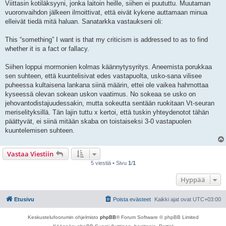
Viittasin kotiläksyyni, jonka laitoin heille, siihen ei puututtu. Muutaman
t
i
vuoronvaihdon jälkeen ilmoittivat, että eivät kykene auttamaan minua
elleivät tiedä mitä haluan. Sanatarkka vastaukseni oli:
This “something” I want is that my criticism is addressed to as to find
whether it is a fact or fallacy.
Siihen loppui mormonien kolmas käännytysyritys. Aneemista porukkaa
sen suhteen, että kuuntelisivat edes vastapuolta, usko-sana vilisee
puheessa kultaisena lankana siinä määrin, ettei ole vaikea hahmottaa
kyseessä olevan sokean uskon vaatimus. No sokeaa se usko on
jehovantodistajuudessakin, mutta sokeutta sentään ruokitaan Vt-seuran
meriselityksillä. Tän lajin tuttu x kertoi, että tuskin yhteydenotot tähän
päättyvät, ei siinä mitään skaba on toistaiseksi 3-0 vastapuolen
kuuntelemisen suhteen.
Vastaa Viestiin
5 viestiä • Sivu
1
/
1
Hyppää
Etusivu
Poista evästeet
Kaikki ajat ovat
UTC+03:00
Keskustelufoorumin ohjelmisto
phpBB
® Forum Software © phpBB Limited