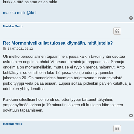
kurkkia tätä palstaa asian takia.
markku.meilo@iki.fi
Markku Meilo
Re: Mormonivelikullat tulossa käymään, mitä jutella?
V
14.07.2021 02:12
i
e
Oli melko persoonallinen tapaaminen, jossa kaikin tavoin yritin osottaa
s
uskontojen ongelmakohdat Vt-seuran toimintoja torppaamalla. Samoja
t
i
ongelmia on mormoneillakin, mutta se ei tyypin menoa haitannut. Antoi
kotiläksyn, se oli Etherin luku 12, jossa olen jo edennyt jonnekin
jakeeseen 20. On monenlaista huomiota tarjottavana tuosta tekstistä
josko tyyppi vielä palaa asiaan. Lupasi soitaa joidenkin päivien kuluttua ja
odottelen yhteydenottoa.
Kaikkein oileellisin huomio oli se, ettei tyyppi tarttunut täkyihini,
ympäripyöreää jorinaa ja 70 minuutin jälkeen oli kuulema kiire toiseen
sovittuun tapaamiseen.
Markku Meilo