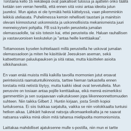
Torstaina kello 16 reikäleipä ovat paikalliset tulossa ja ajattelin onko täällä
ketään sen verran hereillä, että ennen sitä voisi antaa ideoita jutun
juureksi. Mun ajatus ei ole tyrmätä heitä kättelyssä, vaan pikemminkin
leikkiä uteliasata. Puhelimessa kerroin rehelliseti taustani ja mainitsin
olevani kiinnostunut uskonnoista ja uskonnollisista mekanismeista juuri
menneisyyteni pohjalta. FB:ssä kyselin perusteita jumalan
olemassaololle, tai siis totesin kai, ettei perusteita ole. Haluan rauhallisen
ja vastavuoroisen keskutelun ja "antaa heille kenttäaikaa".
Tottamooses kyselen kohteliaasti millä perusteilla he uskovat jumalan
olemassaoloon ja miten he käsittävät Jeesuksen aseman, sekä
katteettoman paluulupauksen ja sitä rataa, mutta käsittelen asioita
silkkihanskoin.
En vaan enää muista millä kaikilla tavoilla mormonien jutut eroavat
perinteisistä raamatuntulkinnoista, tarttee hieman tarkastella ennen
torstaita mitä netistä löytyy, mutta kaikki ideat ovat tervetulleita. Mun
perusvire on tosiaan antaa pojille kenttäaikaa, eikä mennä esimerkiksi
garnmenttiin ja sen suojaavaan vaikutukseen jopa liikenneonnettomuuden
suhteen. Niin taikka Gilbert J. Huntin kirjaan, josta Smith kopioi
lurituksensa. Ei siis tiukkaa sarjatulta, vaikka se niin voitokkaalta tuntuisi
hetken aikaa. Lähkärit hakevat natsoja ulkomaankeikalta ja ne saavat
natsansa vaikka minä olisin mitä tahansa mielipuolta mormonismista.
Laittakaa mahdolliset ajatuksenne mulle s-postilla, niin mun ei tartte