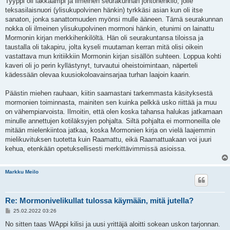
Tyyppi oli iäkkäämpi ja ilmeinen seurakunnan johtohenkilö, jolle
teksasilaisnuori (ylisukupolvinen hänkin) tyrkkäsi asian kun oli itse
sanaton, jonka sanattomuuden myönsi mulle ääneen. Tämä seurakunnan
nokka oli ilmeinen ylisukupolvinen mormoni hänkin, etunimi on lainattu
Mormonin kirjan merkkihenkilöltä. Hän oli seurakuntansa tiloissa ja
taustalla oli takapiru, jolta kyseli muutaman kerran mitä olisi oikein
vastattava mun kritiikkiin Mormonin kirjan sisällön suhteen. Loppua kohti
kaveri oli jo perin kyllästynyt, turvautui oheistoimintaan, näperteli
kädessään olevaa kuusiokoloavainsarjaa turhan laajoin kaarin.
Päästin miehen rauhaan, kiitin saamastani tarkemmasta käsityksestä
mormonien toiminnasta, mainiten sen kuinka pelkkä usko riittää ja muu
on vähempiarvoista. Ilmoitin, että olen koska tahansa halukas jatkamaan
minulle annettujen kotiläksyjen pohjalta. Siltä pohjalta ei mormoneilla ole
mitään mielenkiintoa jatkaa, koska Mormonien kirja on vielä laajemmin
mielikuvituksen tuotetta kuin Raamattu, eikä Raamattuakaan voi juuri
kehua, etenkään opetuksellisesti merkittävimmissä asioissa.
Markku Meilo
Re: Mormonivelikullat tulossa käymään, mitä jutella?
V
25.02.2022 03:26
i
e
No sitten taas WAppi kilisi ja uusi yrittäjä aloitti sokean uskon tarjonnan.
s