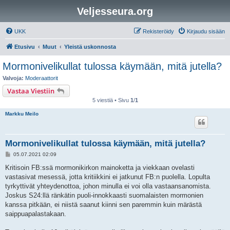
Veljesseura.org
UKK
Rekisteröidy
Kirjaudu sisään
Etusivu
Muut
Yleistä uskonnosta
Mormonivelikullat tulossa käymään, mitä jutella?
Valvoja:
Moderaattorit
Vastaa Viestiin
5 viestiä • Sivu
1
/
1
Markku Meilo
Mormonivelikullat tulossa käymään, mitä jutella?
V
05.07.2021 02:09
i
e
Kritisoin FB:ssä mormonikirkon mainoketta ja viekkaan ovelasti
s
vastasivat mesessä, jotta kritiikkini ei jatkunut FB:n puolella. Lopulta
t
i
tyrkyttivät yhteydenottoa, johon minulla ei voi olla vastaansanomista.
Joskus S24:llä ränkätin puoli-innokkaasti suomalaisten mormonien
kanssa pitkään, ei niistä saanut kiinni sen paremmin kuin märästä
saippuapalastakaan.