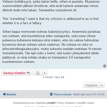
Viittasin kotiläksyyni, jonka laitoin heille, siihen ei puututtu. Muutaman
t
i
vuoronvaihdon jälkeen ilmoittivat, että eivät kykene auttamaan minua
elleivät tiedä mitä haluan. Sanatarkka vastaukseni oli:
This “something” I want is that my criticism is addressed to as to find
whether it is a fact or fallacy.
Siihen loppui mormonien kolmas käännytysyritys. Aneemista porukkaa
sen suhteen, että kuuntelisivat edes vastapuolta, usko-sana vilisee
puheessa kultaisena lankana siinä määrin, ettei ole vaikea hahmottaa
kyseessä olevan sokean uskon vaatimus. No sokeaa se usko on
jehovantodistajuudessakin, mutta sokeutta sentään ruokitaan Vt-seuran
meriselityksillä. Tän lajin tuttu x kertoi, että tuskin yhteydenotot tähän
päättyvät, ei siinä mitään skaba on toistaiseksi 3-0 vastapuolen
kuuntelemisen suhteen.
Vastaa Viestiin
5 viestiä • Sivu
1
/
1
Hyppää
Etusivu
Poista evästeet
Kaikki ajat ovat
UTC+03:00
Keskustelufoorumin ohjelmisto
phpBB
® Forum Software © phpBB Limited