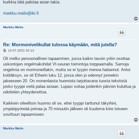
kurkkia tätä palstaa asian takia.
markku.meilo@iki.fi
Markku Meilo
Re: Mormonivelikullat tulossa käymään, mitä jutella?
V
14.07.2021 02:12
i
e
Oli melko persoonallinen tapaaminen, jossa kaikin tavoin yritin osottaa
s
uskontojen ongelmakohdat Vt-seuran toimintoja torppaamalla. Samoja
t
i
ongelmia on mormoneillakin, mutta se ei tyypin menoa haitannut. Antoi
kotiläksyn, se oli Etherin luku 12, jossa olen jo edennyt jonnekin
jakeeseen 20. On monenlaista huomiota tarjottavana tuosta tekstistä
josko tyyppi vielä palaa asiaan. Lupasi soitaa joidenkin päivien kuluttua ja
odottelen yhteydenottoa.
Kaikkein oileellisin huomio oli se, ettei tyyppi tarttunut täkyihini,
ympäripyöreää jorinaa ja 70 minuutin jälkeen oli kuulema kiire toiseen
sovittuun tapaamiseen.
Markku Meilo