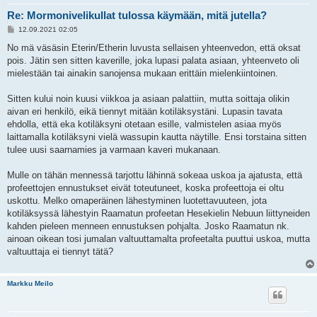
Re: Mormonivelikullat tulossa käymään, mitä jutella?
V
12.09.2021 02:05
i
e
No mä väsäsin Eterin/Etherin luvusta sellaisen yhteenvedon, että oksat
s
pois. Jätin sen sitten kaverille, joka lupasi palata asiaan, yhteenveto oli
t
i
mielestään tai ainakin sanojensa mukaan erittäin mielenkiintoinen.
Sitten kului noin kuusi viikkoa ja asiaan palattiin, mutta soittaja olikin
aivan eri henkilö, eikä tiennyt mitään kotiläksystäni. Lupasin tavata
ehdolla, että eka kotiläksyni otetaan esille, valmistelen asiaa myös
laittamalla kotiläksyni vielä wassupin kautta näytille. Ensi torstaina sitten
tulee uusi saarnamies ja varmaan kaveri mukanaan.
Mulle on tähän mennessä tarjottu lähinnä sokeaa uskoa ja ajatusta, että
profeettojen ennustukset eivät toteutuneet, koska profeettoja ei oltu
uskottu. Melko omaperäinen lähestyminen luotettavuuteen, jota
kotiläksyssä lähestyin Raamatun profeetan Hesekielin Nebuun liittyneiden
kahden pieleen menneen ennustuksen pohjalta. Josko Raamatun nk.
ainoan oikean tosi jumalan valtuuttamalta profeetalta puuttui uskoa, mutta
valtuuttaja ei tiennyt tätä?
Markku Meilo