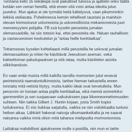
Torstaina kello 16 reikäleipä ovat paikalliset tulossa ja ajattelin onko täällä
ketään sen verran hereillä, että ennen sitä voisi antaa ideoita jutun
juureksi. Mun ajatus ei ole tyrmätä heitä kättelyssä, vaan pikemminkin
leikkiä uteliasata. Puhelimessa kerroin rehelliseti taustani ja mainitsin
olevani kiinnostunut uskonnoista ja uskonnollisista mekanismeista juuri
menneisyyteni pohjalta. FB:ssä kyselin perusteita jumalan
olemassaololle, tai siis totesin kai, ettei perusteita ole. Haluan rauhallisen
ja vastavuoroisen keskutelun ja "antaa heille kenttäaikaa".
Tottamooses kyselen kohteliaasti millä perusteilla he uskovat jumalan
olemassaoloon ja miten he käsittävät Jeesuksen aseman, sekä
katteettoman paluulupauksen ja sitä rataa, mutta käsittelen asioita
silkkihanskoin.
En vaan enää muista millä kaikilla tavoilla mormonien jutut eroavat
perinteisistä raamatuntulkinnoista, tarttee hieman tarkastella ennen
torstaita mitä netistä löytyy, mutta kaikki ideat ovat tervetulleita. Mun
perusvire on tosiaan antaa pojille kenttäaikaa, eikä mennä esimerkiksi
garnmenttiin ja sen suojaavaan vaikutukseen jopa liikenneonnettomuuden
suhteen. Niin taikka Gilbert J. Huntin kirjaan, josta Smith kopioi
lurituksensa. Ei siis tiukkaa sarjatulta, vaikka se niin voitokkaalta tuntuisi
hetken aikaa. Lähkärit hakevat natsoja ulkomaankeikalta ja ne saavat
natsansa vaikka minä olisin mitä tahansa mielipuolta mormonismista.
Laittakaa mahdolliset ajatuksenne mulle s-postilla, niin mun ei tartte