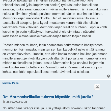
Tyyppi oli iäkkäämpi ja ilmeinen seurakunnan johtohenkilö, jolle
teksasilaisnuori (ylisukupolvinen hänkin) tyrkkäsi asian kun oli itse
sanaton, jonka sanattomuuden myönsi mulle ääneen. Tämä seurakunnan
nokka oli ilmeinen ylisukupolvinen mormoni hänkin, etunimi on lainattu
Mormonin kirjan merkkihenkilöltä. Hän oli seurakuntansa tiloissa ja
taustalla oli takapiru, jolta kyseli muutaman kerran mitä olisi oikein
vastattava mun kritiikkiin Mormonin kirjan sisällön suhteen. Loppua kohti
kaveri oli jo perin kyllästynyt, turvautui oheistoimintaan, näperteli
kädessään olevaa kuusiokoloavainsarjaa turhan laajoin kaarin.
Päästin miehen rauhaan, kiitin saamastani tarkemmasta käsityksestä
mormonien toiminnasta, mainiten sen kuinka pelkkä usko riittää ja muu
on vähempiarvoista. Ilmoitin, että olen koska tahansa halukas jatkamaan
minulle annettujen kotiläksyjen pohjalta. Siltä pohjalta ei mormoneilla ole
mitään mielenkiintoa jatkaa, koska Mormonien kirja on vielä laajemmin
mielikuvituksen tuotetta kuin Raamattu, eikä Raamattuakaan voi juuri
kehua, etenkään opetuksellisesti merkittävimmissä asioissa.
Markku Meilo
Re: Mormonivelikullat tulossa käymään, mitä jutella?
V
25.02.2022 03:26
i
e
No sitten taas WAppi kilisi ja uusi yrittäjä aloitti sokean uskon tarjonnan.
s