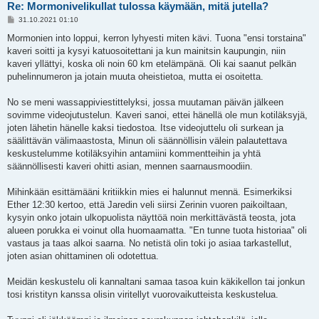
Re: Mormonivelikullat tulossa käymään, mitä jutella?
V
31.10.2021 01:10
i
e
Mormonien into loppui, kerron lyhyesti miten kävi. Tuona "ensi torstaina"
s
kaveri soitti ja kysyi katuosoitettani ja kun mainitsin kaupungin, niin
t
i
kaveri yllättyi, koska oli noin 60 km etelämpänä. Oli kai saanut pelkän
puhelinnumeron ja jotain muuta oheistietoa, mutta ei osoitetta.
No se meni wassappiviestittelyksi, jossa muutaman päivän jälkeen
sovimme videojutustelun. Kaveri sanoi, ettei hänellä ole mun kotiläksyjä,
joten lähetin hänelle kaksi tiedostoa. Itse videojuttelu oli surkean ja
säälittävän välimaastosta, Minun oli säännöllisin välein palautettava
keskustelumme kotiläksyihin antamiini kommentteihin ja yhtä
säännöllisesti kaveri ohitti asian, mennen saarnausmoodiin.
Mihinkään esittämääni kritiikkin mies ei halunnut mennä. Esimerkiksi
Ether 12:30 kertoo, että Jaredin veli siirsi Zerinin vuoren paikoiltaan,
kysyin onko jotain ulkopuolista näyttöä noin merkittävästä teosta, jota
alueen porukka ei voinut olla huomaamatta. "En tunne tuota historiaa" oli
vastaus ja taas alkoi saarna. No netistä olin toki jo asiaa tarkastellut,
joten asian ohittaminen oli odotettua.
Meidän keskustelu oli kannaltani samaa tasoa kuin käkikellon tai jonkun
tosi kristityn kanssa olisin viritellyt vuorovaikutteista keskustelua.