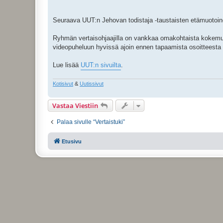
t
i
Seuraava UUT:n Jehovan todistaja -taustaisten etämuotoin
Ryhmän vertaisohjaajilla on vankkaa omakohtaista kokemusta
videopuheluun hyvissä ajoin ennen tapaamista osoitteesta
Lue lisää
UUT:n sivuilta
.
Kotisivut
&
Uutissivut
Vastaa Viestiin
Palaa sivulle “Vertaistuki”
Etusivu