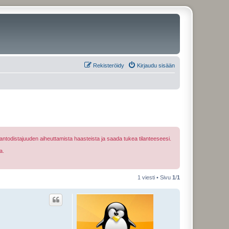
Rekisteröidy
Kirjaudu sisään
ntodistajuuden aiheuttamista haasteista ja saada tukea tilanteeseesi.
a.
1 viesti • Sivu
1
/
1