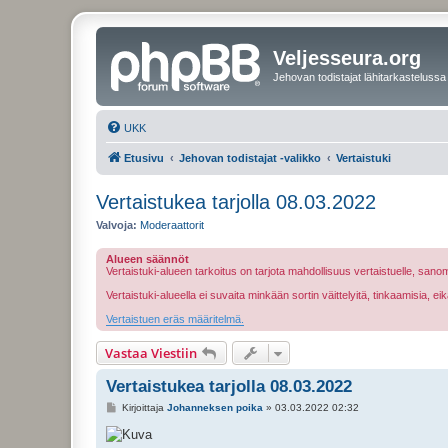
Veljesseura.org
Jehovan todistajat lähitarkastelussa
UKK
Etusivu
Jehovan todistajat -valikko
Vertaistuki
Vertaistukea tarjolla 08.03.2022
Valvoja:
Moderaattorit
Alueen säännöt
Vertaistuki-alueen tarkoitus on tarjota mahdollisuus vertaistuelle, sa
Vertaistuki-alueella ei suvaita minkään sortin väittelyitä, tinkaamisia, 
Vertaistuen eräs määritelmä.
Vastaa Viestiin
Vertaistukea tarjolla 08.03.2022
V
Kirjoittaja
Johanneksen poika
»
03.03.2022 02:32
i
e
s