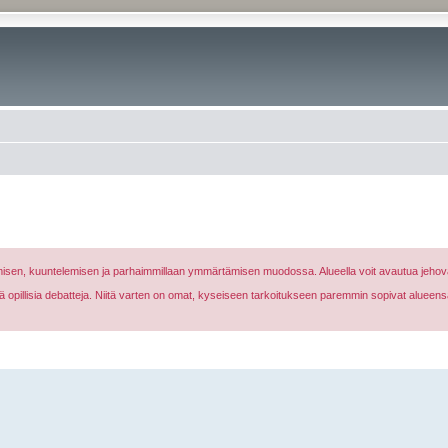
nomisen, kuuntelemisen ja parhaimmillaan ymmärtämisen muodossa. Alueella voit avautua jehova
eikä opillisia debatteja. Niitä varten on omat, kyseiseen tarkoitukseen paremmin sopivat alueens