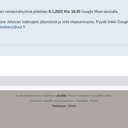
en vertaistukiryhmä pidetään
8.3.2022 Klo 18-20
Google Meet-alustalla.
 Jehovan todistajien järjestöstä ja siitä irtautumisesta. Pyydä linkki Googl
tiedotus@uut.fi
.
Keskustelufoorumin ohjelmisto
phpBB
® Forum Software © phpBB Limited
Käännös: phpBB Suomi (lurttinen, harritapio, Pettis)
Yksityisyys
|
Ehdot