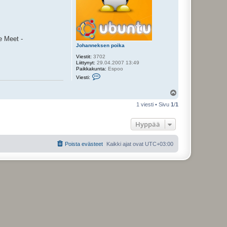
e Meet -
Johanneksen poika
Viestit:
3702
Liittynyt:
29.04.2007 13:49
Paikkakunta:
Espoo
V
Viesti:
i
e
Y
s
t
l
1 viesti • Sivu
1
/
1
i
ö
J
s
o
Hyppää
h
a
n
n
Poista evästeet
Kaikki ajat ovat
UTC+03:00
e
k
s
e
n
p
o
i
k
a