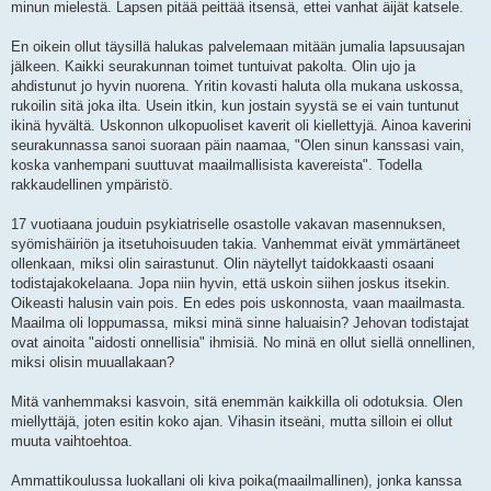
minun mielestä. Lapsen pitää peittää itsensä, ettei vanhat äijät katsele.
En oikein ollut täysillä halukas palvelemaan mitään jumalia lapsuusajan
jälkeen. Kaikki seurakunnan toimet tuntuivat pakolta. Olin ujo ja
ahdistunut jo hyvin nuorena. Yritin kovasti haluta olla mukana uskossa,
rukoilin sitä joka ilta. Usein itkin, kun jostain syystä se ei vain tuntunut
ikinä hyvältä. Uskonnon ulkopuoliset kaverit oli kiellettyjä. Ainoa kaverini
seurakunnassa sanoi suoraan päin naamaa, "Olen sinun kanssasi vain,
koska vanhempani suuttuvat maailmallisista kavereista". Todella
rakkaudellinen ympäristö.
17 vuotiaana jouduin psykiatriselle osastolle vakavan masennuksen,
syömishäiriön ja itsetuhoisuuden takia. Vanhemmat eivät ymmärtäneet
ollenkaan, miksi olin sairastunut. Olin näytellyt taidokkaasti osaani
todistajakokelaana. Jopa niin hyvin, että uskoin siihen joskus itsekin.
Oikeasti halusin vain pois. En edes pois uskonnosta, vaan maailmasta.
Maailma oli loppumassa, miksi minä sinne haluaisin? Jehovan todistajat
ovat ainoita "aidosti onnellisia" ihmisiä. No minä en ollut siellä onnellinen,
miksi olisin muuallakaan?
Mitä vanhemmaksi kasvoin, sitä enemmän kaikkilla oli odotuksia. Olen
miellyttäjä, joten esitin koko ajan. Vihasin itseäni, mutta silloin ei ollut
muuta vaihtoehtoa.
Ammattikoulussa luokallani oli kiva poika(maailmallinen), jonka kanssa