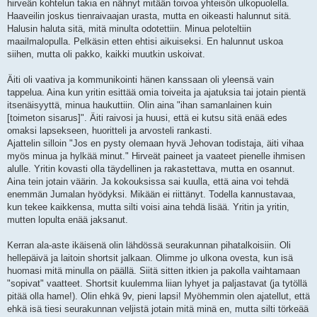
hirveän kohtelun takia en nähnyt mitään toivoa yhteisön ulkopuolella.
Haaveilin joskus tienraivaajan urasta, mutta en oikeasti halunnut sitä.
Halusin haluta sitä, mitä minulta odotettiin. Minua peloteltiin
maailmalopulla. Pelkäsin etten ehtisi aikuiseksi. En halunnut uskoa
siihen, mutta oli pakko, kaikki muutkin uskoivat.
Äiti oli vaativa ja kommunikointi hänen kanssaan oli yleensä vain
tappelua. Aina kun yritin esittää omia toiveita ja ajatuksia tai jotain pientä
itsenäisyyttä, minua haukuttiin. Olin aina "ihan samanlainen kuin
[toimeton sisarus]". Äiti raivosi ja huusi, että ei kutsu sitä enää edes
omaksi lapsekseen, huoritteli ja arvosteli rankasti.
Ajattelin silloin "Jos en pysty olemaan hyvä Jehovan todistaja, äiti vihaa
myös minua ja hylkää minut." Hirveät paineet ja vaateet pienelle ihmisen
alulle. Yritin kovasti olla täydellinen ja rakastettava, mutta en osannut.
Aina tein jotain väärin. Ja kokouksissa sai kuulla, että aina voi tehdä
enemmän Jumalan hyödyksi. Mikään ei riittänyt. Todella kannustavaa,
kun tekee kaikkensa, mutta silti voisi aina tehdä lisää. Yritin ja yritin,
mutten lopulta enää jaksanut.
Kerran ala-aste ikäisenä olin lähdössä seurakunnan pihatalkoisiin. Oli
hellepäivä ja laitoin shortsit jalkaan. Olimme jo ulkona ovesta, kun isä
huomasi mitä minulla on päällä. Siitä sitten itkien ja pakolla vaihtamaan
"sopivat" vaatteet. Shortsit kuulemma liian lyhyet ja paljastavat (ja tytöllä
pitää olla hame!). Olin ehkä 9v, pieni lapsi! Myöhemmin olen ajatellut, että
ehkä isä tiesi seurakunnan veljistä jotain mitä minä en, mutta silti törkeää