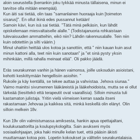
aloin seurustella (kerrankin joku tykkää minusta tällaisena, minun ei
tarvitse olla mitään enempää).
Kun äiti sai tietää, olin taas "samanlainen huoraaja kuin [toimeton
sisarus]". En ollut ikinä edes pussannut ketään!
Samoin kävi, kun isä sai tietää. "Tätä minä pelkäsin, kun lähdit
opiskelemaan miesvaltaiselle alalle." (Todistajanuoria rohkaistaan
tulevaisuuden ammatteihin, eikö niin? Lähdin rakennusalalle. Tein niin
kuin odotettiin ja silti väärin.)
Minut uhattiin heittää ulos kotoa ja sanottiin, että " niin kauan kuin asut
minun kattoni alla, teet niin kuin sanotaan" ja "et sinä pysty yksin
mihinkään, millä rahalla meinaat elää". Oli pakko jäädä.
Eräs seurakunnan vanhin ja hänen vaimonsa, joille uskouduin asioistani,
kehotti keskittymään hengellisiin asioihin. "
Rukoile ja käy kentällä, se tekee auttaa ja vahvistaa. Jehova siunaa."
Vaimo mainitsi sivumennen lääkäreistä ja lääkehoidoista, mutta se ei ollut
tärkeää (tiesittekö että terapeutit ovat vaarallisia). Silloin minusta tuli
kastamaton julistaja. Yritin vielä viimeisen kerran saada itseni
rakastamaan Jehovaa ja kaikkea sitä, minkä keskellä olin elänyt. Olin
silloin melkein 18v.
Kun 19v olin valmistumassa amiksesta, hankin apua opettajaltani,
koulukuraattorilta ja koulupsykologilta. Sain avukseni myös
sosiaaliohjaajan, joka haki minulle kelan tuet, että pääsin äkisti
muuttamaan kotoa pois. Lopetin kokoukset ja välttelin seurakuntalaisia.