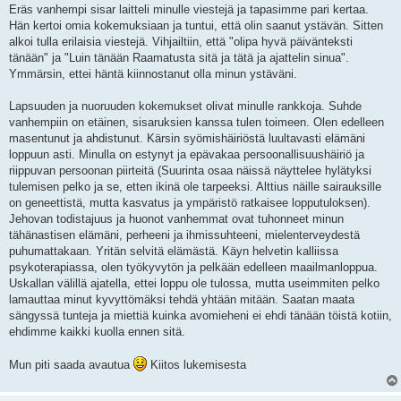
Eräs vanhempi sisar laitteli minulle viestejä ja tapasimme pari kertaa.
Hän kertoi omia kokemuksiaan ja tuntui, että olin saanut ystävän. Sitten
alkoi tulla erilaisia viestejä. Vihjailtiin, että "olipa hyvä päivänteksti
tänään" ja "Luin tänään Raamatusta sitä ja tätä ja ajattelin sinua".
Ymmärsin, ettei häntä kiinnostanut olla minun ystäväni.
Lapsuuden ja nuoruuden kokemukset olivat minulle rankkoja. Suhde
vanhempiin on etäinen, sisaruksien kanssa tulen toimeen. Olen edelleen
masentunut ja ahdistunut. Kärsin syömishäiriöstä luultavasti elämäni
loppuun asti. Minulla on estynyt ja epävakaa persoonallisuushäiriö ja
riippuvan persoonan piirteitä (Suurinta osaa näissä näyttelee hylätyksi
tulemisen pelko ja se, etten ikinä ole tarpeeksi. Alttius näille sairauksille
on geneettistä, mutta kasvatus ja ympäristö ratkaisee lopputuloksen).
Jehovan todistajuus ja huonot vanhemmat ovat tuhonneet minun
tähänastisen elämäni, perheeni ja ihmissuhteeni, mielenterveydestä
puhumattakaan. Yritän selvitä elämästä. Käyn helvetin kalliissa
psykoterapiassa, olen työkyvytön ja pelkään edelleen maailmanloppua.
Uskallan välillä ajatella, ettei loppu ole tulossa, mutta useimmiten pelko
lamauttaa minut kyvyttömäksi tehdä yhtään mitään. Saatan maata
sängyssä tunteja ja miettiä kuinka avomieheni ei ehdi tänään töistä kotiin,
ehdimme kaikki kuolla ennen sitä.
Mun piti saada avautua
Kiitos lukemisesta