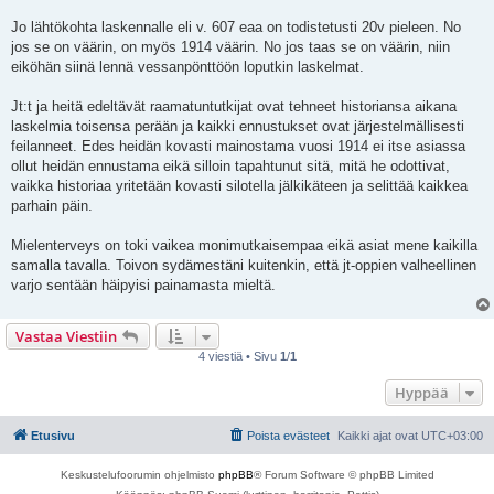
Jo lähtökohta laskennalle eli v. 607 eaa on todistetusti 20v pieleen. No
jos se on väärin, on myös 1914 väärin. No jos taas se on väärin, niin
eiköhän siinä lennä vessanpönttöön loputkin laskelmat.
Jt:t ja heitä edeltävät raamatuntutkijat ovat tehneet historiansa aikana
laskelmia toisensa perään ja kaikki ennustukset ovat järjestelmällisesti
feilanneet. Edes heidän kovasti mainostama vuosi 1914 ei itse asiassa
ollut heidän ennustama eikä silloin tapahtunut sitä, mitä he odottivat,
vaikka historiaa yritetään kovasti silotella jälkikäteen ja selittää kaikkea
parhain päin.
Mielenterveys on toki vaikea monimutkaisempaa eikä asiat mene kaikilla
samalla tavalla. Toivon sydämestäni kuitenkin, että jt-oppien valheellinen
varjo sentään häipyisi painamasta mieltä.
Vastaa Viestiin
4 viestiä • Sivu
1
/
1
Hyppää
Etusivu
Poista evästeet
Kaikki ajat ovat
UTC+03:00
Keskustelufoorumin ohjelmisto
phpBB
® Forum Software © phpBB Limited