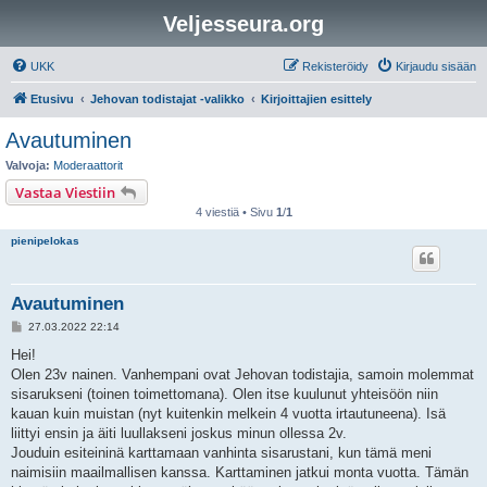
Veljesseura.org
UKK
Rekisteröidy
Kirjaudu sisään
Etusivu
Jehovan todistajat -valikko
Kirjoittajien esittely
Avautuminen
Valvoja:
Moderaattorit
Vastaa Viestiin
4 viestiä • Sivu
1
/
1
pienipelokas
Avautuminen
V
27.03.2022 22:14
i
e
Hei!
s
Olen 23v nainen. Vanhempani ovat Jehovan todistajia, samoin molemmat
t
i
sisarukseni (toinen toimettomana). Olen itse kuulunut yhteisöön niin
kauan kuin muistan (nyt kuitenkin melkein 4 vuotta irtautuneena). Isä
liittyi ensin ja äiti luullakseni joskus minun ollessa 2v.
Jouduin esiteininä karttamaan vanhinta sisarustani, kun tämä meni
naimisiin maailmallisen kanssa. Karttaminen jatkui monta vuotta. Tämän