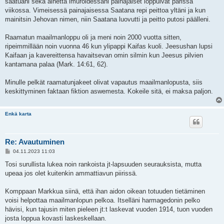
saatuani sekä aihetta imuroidessani painajaiset loppuivat parissa
viikossa. Vimeisessä painajaisessa Saatana repi peittoa yltäni ja kun
mainitsin Jehovan nimen, niin Saatana luovutti ja peitto putosi päälleni.
Raamatun maailmanloppu oli ja meni noin 2000 vuotta sitten,
ripeimmillään noin vuonna 46 kun ylipappi Kaifas kuoli. Jeesushan lupsi
Kaifaan ja kavereittensa havaitsevan omin silmin kun Jeesus pilvien
kantamana palaa (Mark. 14:61, 62).
Minulle pelkät raamatunjakeet olivat vapautus maailmanlopusta, siis
keskittyminen faktaan fiktion aswemesta. Kokeile sitä, ei maksa paljon.
Enkä karta
Re: Avautuminen
V
04.11.2023 11:03
i
e
Tosi surullista lukea noin rankoista jt-lapsuuden seurauksista, mutta
s
upeaa jos olet kuitenkin ammattiavun piirissä.
t
i
Komppaan Markkua siinä, että ihan aidon oikean totuuden tietäminen
voisi helpottaa maailmanlopun pelkoa. Itselläni harmagedonin pelko
hävisi, kun tajusin miten pieleen jt:t laskevat vuoden 1914, tuon vuoden
josta loppua kovasti laskeskellaan.