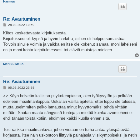
Harmus
Re: Avautuminen
V
28.03.2022 10:59
i
e
Kiitos koskettavasta kirjoituksesta.
s
Kirjoituksesi oli kypsä ja hyvin harkittu, siihen oli helppo samaistua.
t
i
Toivoin sinulle voimia ja vaikka en itse ole kokenut samaa, moni läheiseni
on ja moni kohta kirjoituksessasi toi eläviä muistoja mieleen.
Markku Meilo
Re: Avautuminen
V
05.06.2022 23:55
i
e
>> Käyn helvetin kalliissa psykoterapiassa, olen työkyvytön ja pelkään
s
edelleen maailmanloppua. Uskallan välillä ajatella, ettei loppu ole tulossa,
t
i
mutta useimmiten pelko lamauttaa minut kyvyttömäksi tehdä yhtään
mitään. Saatan maata sängyssä tunteja ja miettiä kuinka avomieheni ei
ehdi tänään töistä kotiin, ehdimme kaikki kuolla ennen sitä.
Tosi rankka maailmankuva, johon vieraan on turha antaa yleispätevää
korjausta. Itse näin uskontoon liittyviä painajasia viisikymppiseksi ja netin