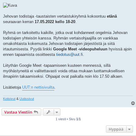
i
e
s
t
i
Jehovan todistaja -taustaisten vertaistukiryhmä kokoontuu
etänä
seuraavan kerran
17.05.2022 kello 18-20
.
Ryhmä on tarkoitettu kaikille, jotka ovat kohdanneet ongelmia Jehovan
todistajien yhteisön kanssa. Ryhmän vertaisohjaajilla on vankkaa
omakohtaista kokemusta Jehovan todistajien järjestöstä ja siitä
irtautumisesta. Pyydä linkki
Google Meet -videopuheluun
hyvissä ajoin
ennen tapaamista osoitteesta
tiedotus@uut.fi
.
Liitythän Google Meet -tapaamiseen kuuteen mennessä, sillä
myöhästyneitä ei valitettavasti voida ottaa mukaan luottamuksellisen
ilmapiirin takaamiseksi. Ohjaajat ovat paikalla noin klo 17.50 alkaen.
Lisätietoja
UUT:n nettisivuilta
.
Kotisivut
&
Uutissivut
Vastaa Viestiin
1 viesti • Sivu
1
/
1
Hyppää