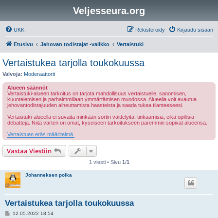
Veljesseura.org
UKK
Rekisteröidy
Kirjaudu sisään
Etusivu
Jehovan todistajat -valikko
Vertaistuki
Vertaistukea tarjolla toukokuussa
Valvoja:
Moderaattorit
Alueen säännöt
Vertaistuki-alueen tarkoitus on tarjota mahdollisuus vertaistuelle, sanomisen,
kuuntelemisen ja parhaimmillaan ymmärtämisen muodossa. Alueella voit avautua
jehovantodistajuuden aiheuttamista haasteista ja saada tukea tilanteeseesi.
Vertaistuki-alueella ei suvaita minkään sortin väittelyitä, tinkaamisia, eikä opillisia
debatteja. Niitä varten on omat, kyseiseen tarkoitukseen paremmin sopivat alueensa.
Vertaistuen eräs määritelmä.
Vastaa Viestiin
1 viesti • Sivu
1
/
1
Johanneksen poika
Vertaistukea tarjolla toukokuussa
V
12.05.2022 18:54