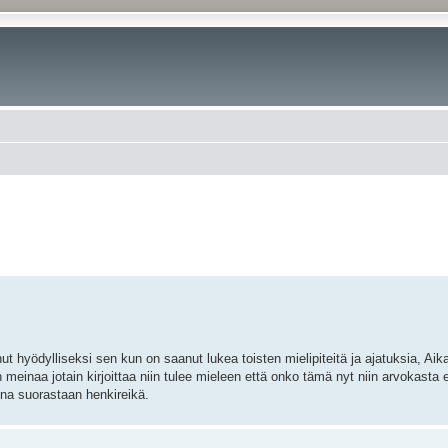
enut hyödylliseksi sen kun on saanut lukea toisten mielipiteitä ja ajatuksia, Aik
n meinaa jotain kirjoittaa niin tulee mieleen että onko tämä nyt niin arvokasta 
ina suorastaan henkireikä.