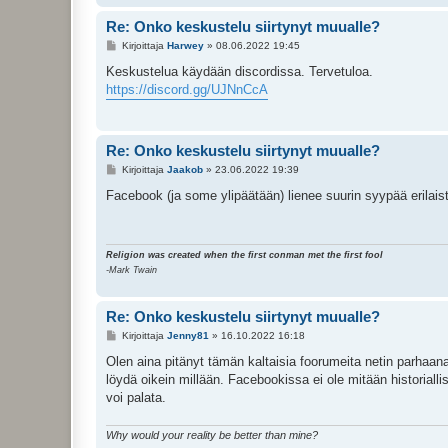
Re: Onko keskustelu siirtynyt muualle?
V
Kirjoittaja
Harwey
»
08.06.2022 19:45
i
e
Keskustelua käydään discordissa. Tervetuloa.
s
https://discord.gg/UJNnCcA
t
i
Re: Onko keskustelu siirtynyt muualle?
V
Kirjoittaja
Jaakob
»
23.06.2022 19:39
i
e
Facebook (ja some ylipäätään) lienee suurin syypää erilaist
s
t
i
Religion was created when the first conman met the first fool
-Mark Twain
Re: Onko keskustelu siirtynyt muualle?
V
Kirjoittaja
Jenny81
»
16.10.2022 16:18
i
e
Olen aina pitänyt tämän kaltaisia foorumeita netin parhaan
s
löydä oikein millään. Facebookissa ei ole mitään historiallis
t
i
voi palata.
Why would your reality be better than mine?