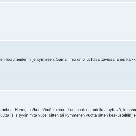
en foorumeiden hiljentymiseen. Sama ilmiö on ollut havaittavissa lähes kaikki
a antina. Harmi, jos/kun nämä kuihtuu. Facebook on todella ärsyttävä, kun va
uutta (siis tyylin mitä vuosi sitten tai kymmenen vuotta sitten keskusteltiin) e