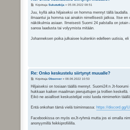
V
Kirjoittaja
Sukututkija
»
05.06.2022 08:51
i
e
Juu, kyllä aika hiljaiseksi on homma mennyt tällä laudalla. 
s
ilmaantui ja homma sai ainakin nimellisesti jatkoa. Itse en 
t
i
näkökulmia asiaan. Ilmeisesti Suomi 24 palstalla on jotain
sanoa laadusta tai volyymista mitään.
Johanneksen poika julkaisee kuitenkin edelleen uutisia, eli
Re: Onko keskustelu siirtynyt muualle?
V
Kirjoittaja
Observer
»
08.06.2022 10:53
i
e
Hiljaiseksi on tosiaan täällä mennyt. Suomi24:n Jt-foorumi
s
hukkaan kaiken maailman pierujuttujen ja trollien keskellä.
t
i
Eikö ne asialliset keskustelijat voisi luoda nimimerkin täällä
Entä onkohan tämä vielä toiminnassa:
https://discord.gg
Facebookissa on myös exJt-ryhmä mutta jos ei omalla nimell
anonyymillä feikkiprofiililla.