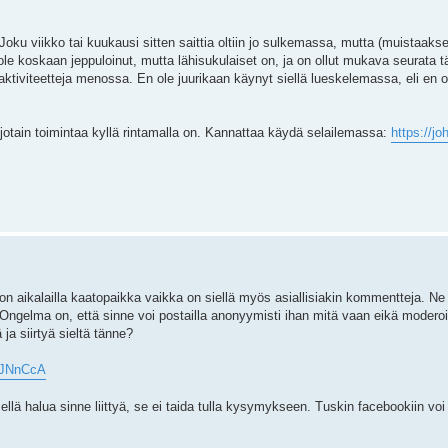
Joku viikko tai kuukausi sitten saittia oltiin jo sulkemassa, mutta (muistaakse
ole koskaan jeppuloinut, mutta lähisukulaiset on, ja on ollut mukava seurata t
 aktiviteetteja menossa. En ole juurikaan käynyt siellä lueskelemassa, eli en
 jotain toimintaa kyllä rintamalla on. Kannattaa käydä selailemassa:
https://j
 on aikalailla kaatopaikka vaikka on siellä myös asiallisiakin kommentteja. N
 Ongelma on, että sinne voi postailla anonyymisti ihan mitä vaan eikä moderoin
 ja siirtyä sieltä tänne?
/UJNnCcA
ä halua sinne liittyä, se ei taida tulla kysymykseen. Tuskin facebookiin voi 