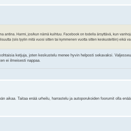
ana antina. Harmi, jos/kun nämä kuihtuu. Facebook on todella ärsyttävä, kun vanhoj
suutta (siis tyylin mitä vuosi sitten tai kymmenen vuotta sitten keskusteltiin) eikä va
htaisia ketjuja, joten keskustelu menee hyvin helposti sekavaksi. Valjesseur
ten ei ilmeisesti nappaa.
n aikaa. Taitaa enää urheilu, harrastelu ja autoporukoiden foorumit olla enä