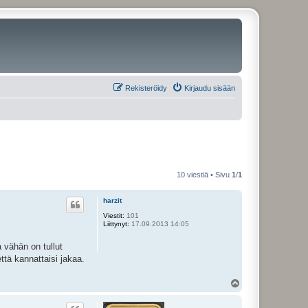
Rekisteröidy
Kirjaudu sisään
10 viestiä • Sivu
1
/
1
harzit
Viestit:
101
Liittynyt:
17.09.2013 14:05
a vähän on tullut
että kannattaisi jakaa.
Y
l
ö