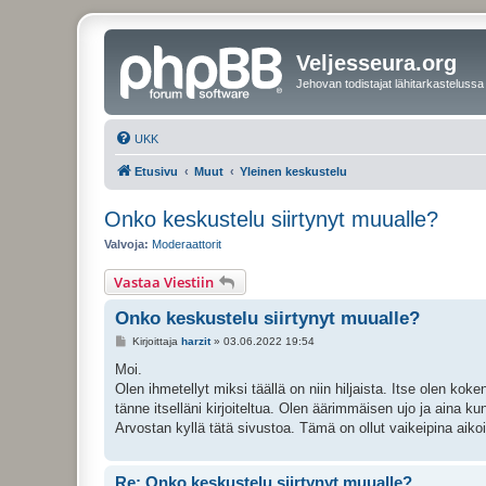
Veljesseura.org
Jehovan todistajat lähitarkastelussa
UKK
Etusivu
Muut
Yleinen keskustelu
Onko keskustelu siirtynyt muualle?
Valvoja:
Moderaattorit
Vastaa Viestiin
Onko keskustelu siirtynyt muualle?
V
Kirjoittaja
harzit
»
03.06.2022 19:54
i
e
Moi.
s
Olen ihmetellyt miksi täällä on niin hiljaista. Itse olen kok
t
i
tänne itselläni kirjoiteltua. Olen äärimmäisen ujo ja aina ku
Arvostan kyllä tätä sivustoa. Tämä on ollut vaikeipina aiko
Re: Onko keskustelu siirtynyt muualle?