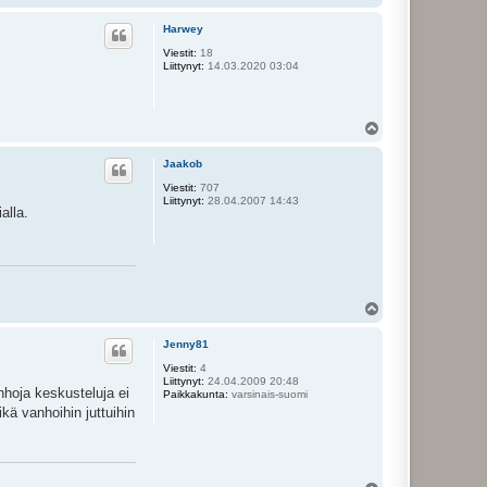
l
ö
Harwey
s
Viestit:
18
Liittynyt:
14.03.2020 03:04
Y
l
ö
Jaakob
s
Viestit:
707
Liittynyt:
28.04.2007 14:43
alla.
Y
l
ö
Jenny81
s
Viestit:
4
Liittynyt:
24.04.2009 20:48
nhoja keskusteluja ei
Paikkakunta:
varsinais-suomi
ikä vanhoihin juttuihin