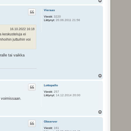
Y
l
ö
Vieraas
s
Viestit:
3220
Liittynyt:
20.06.2011 21:56
16.10.2022 16:18
a keskusteluja ei
nhoihin juttuihin voi
alle tai vaikka
Y
l
ö
Lottopallo
s
Viestit:
257
Liittynyt:
14.12.2014 20:00
ä voimissaan.
Y
l
ö
Observer
s
Viestit:
161