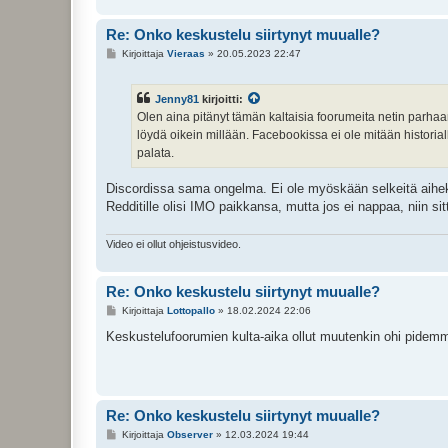
Re: Onko keskustelu siirtynyt muualle?
V
Kirjoittaja
Vieraas
»
20.05.2023 22:47
i
e
s
Jenny81
kirjoitti:
t
i
Olen aina pitänyt tämän kaltaisia foorumeita netin parha
löydä oikein millään. Facebookissa ei ole mitään historialli
palata.
Discordissa sama ongelma. Ei ole myöskään selkeitä aiheko
Redditille olisi IMO paikkansa, mutta jos ei nappaa, niin sit
Video ei ollut ohjeistusvideo.
Re: Onko keskustelu siirtynyt muualle?
V
Kirjoittaja
Lottopallo
»
18.02.2024 22:06
i
e
Keskustelufoorumien kulta-aika ollut muutenkin ohi pidemmä
s
t
i
Re: Onko keskustelu siirtynyt muualle?
V
Kirjoittaja
Observer
»
12.03.2024 19:44
i