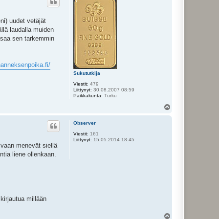
s
ni) uudet vetäjät
ällä laudalla muiden
 osaa sen tarkemmin
ohanneksenpoika.fi/
Sukututkija
Viestit:
479
Liittynyt:
30.08.2007 08:59
Paikkakunta:
Turku
Y
l
ö
Observer
s
Viestit:
161
Liittynyt:
15.05.2014 18:45
e vaan menevät siellä
tia liene ollenkaan.
kirjautua millään
Y