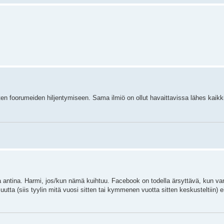
en foorumeiden hiljentymiseen. Sama ilmiö on ollut havaittavissa lähes kaikki
a antina. Harmi, jos/kun nämä kuihtuu. Facebook on todella ärsyttävä, kun va
uutta (siis tyylin mitä vuosi sitten tai kymmenen vuotta sitten keskusteltiin) e