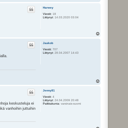
l
ö
Harwey
s
Viestit:
18
Liittynyt:
14.03.2020 03:04
Y
l
ö
Jaakob
s
Viestit:
707
Liittynyt:
28.04.2007 14:43
alla.
Y
l
ö
Jenny81
s
Viestit:
4
Liittynyt:
24.04.2009 20:48
nhoja keskusteluja ei
Paikkakunta:
varsinais-suomi
ikä vanhoihin juttuihin