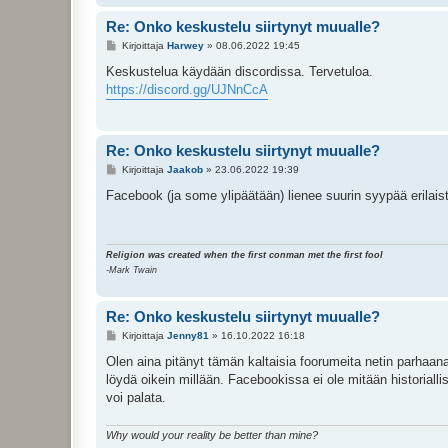
Re: Onko keskustelu siirtynyt muualle?
V
Kirjoittaja
Harwey
»
08.06.2022 19:45
i
e
Keskustelua käydään discordissa. Tervetuloa.
s
https://discord.gg/UJNnCcA
t
i
Re: Onko keskustelu siirtynyt muualle?
V
Kirjoittaja
Jaakob
»
23.06.2022 19:39
i
e
Facebook (ja some ylipäätään) lienee suurin syypää erilaist
s
t
i
Religion was created when the first conman met the first fool
-Mark Twain
Re: Onko keskustelu siirtynyt muualle?
V
Kirjoittaja
Jenny81
»
16.10.2022 16:18
i
e
Olen aina pitänyt tämän kaltaisia foorumeita netin parhaan
s
löydä oikein millään. Facebookissa ei ole mitään historiallis
t
i
voi palata.
Why would your reality be better than mine?