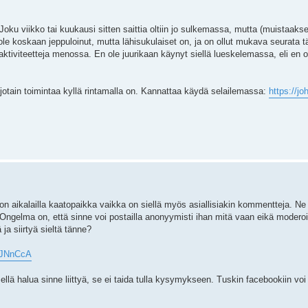
Joku viikko tai kuukausi sitten saittia oltiin jo sulkemassa, mutta (muistaakse
ole koskaan jeppuloinut, mutta lähisukulaiset on, ja on ollut mukava seurata t
 aktiviteetteja menossa. En ole juurikaan käynyt siellä lueskelemassa, eli en
 jotain toimintaa kyllä rintamalla on. Kannattaa käydä selailemassa:
https://j
 on aikalailla kaatopaikka vaikka on siellä myös asiallisiakin kommentteja. N
 Ongelma on, että sinne voi postailla anonyymisti ihan mitä vaan eikä moderoin
 ja siirtyä sieltä tänne?
/UJNnCcA
ä halua sinne liittyä, se ei taida tulla kysymykseen. Tuskin facebookiin voi 