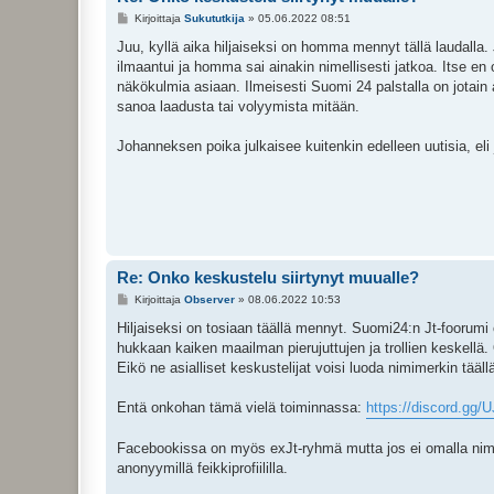
V
Kirjoittaja
Sukututkija
»
05.06.2022 08:51
i
e
Juu, kyllä aika hiljaiseksi on homma mennyt tällä laudalla. 
s
ilmaantui ja homma sai ainakin nimellisesti jatkoa. Itse en 
t
i
näkökulmia asiaan. Ilmeisesti Suomi 24 palstalla on jotain
sanoa laadusta tai volyymista mitään.
Johanneksen poika julkaisee kuitenkin edelleen uutisia, eli
Re: Onko keskustelu siirtynyt muualle?
V
Kirjoittaja
Observer
»
08.06.2022 10:53
i
e
Hiljaiseksi on tosiaan täällä mennyt. Suomi24:n Jt-foorumi
s
hukkaan kaiken maailman pierujuttujen ja trollien keskellä.
t
i
Eikö ne asialliset keskustelijat voisi luoda nimimerkin täällä
Entä onkohan tämä vielä toiminnassa:
https://discord.gg
Facebookissa on myös exJt-ryhmä mutta jos ei omalla nimell
anonyymillä feikkiprofiililla.