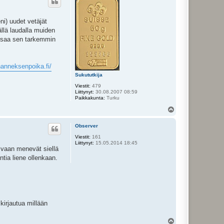
s
ni) uudet vetäjät
ällä laudalla muiden
 osaa sen tarkemmin
ohanneksenpoika.fi/
Sukututkija
Viestit:
479
Liittynyt:
30.08.2007 08:59
Paikkakunta:
Turku
Y
l
ö
Observer
s
Viestit:
161
Liittynyt:
15.05.2014 18:45
e vaan menevät siellä
tia liene ollenkaan.
kirjautua millään
Y