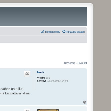
Rekisteröidy
Kirjaudu sisään
10 viestiä • Sivu
1
/
1
harzit
Viestit:
101
Liittynyt:
17.09.2013 14:05
a vähän on tullut
että kannattaisi jakaa.
Y
l
ö