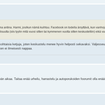
ana antina. Harmi, jos/kun nämä kuihtuu. Facebook on todella ärsyttävä, kun vanhoj
suutta (siis tyylin mitä vuosi sitten tai kymmenen vuotta sitten keskusteltiin) eikä va
htaisia ketjuja, joten keskustelu menee hyvin helposti sekavaksi. Valjesseur
ten ei ilmeisesti nappaa.
n aikaa. Taitaa enää urheilu, harrastelu ja autoporukoiden foorumit olla enä