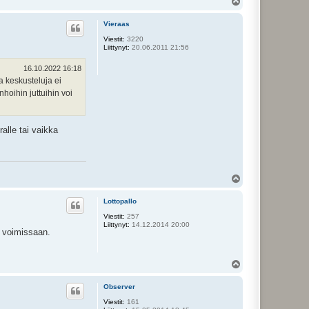
Y
l
ö
Vieraas
s
Viestit:
3220
Liittynyt:
20.06.2011 21:56
16.10.2022 16:18
a keskusteluja ei
nhoihin juttuihin voi
alle tai vaikka
Y
l
ö
Lottopallo
s
Viestit:
257
Liittynyt:
14.12.2014 20:00
ä voimissaan.
Y
l
ö
Observer
s
Viestit:
161