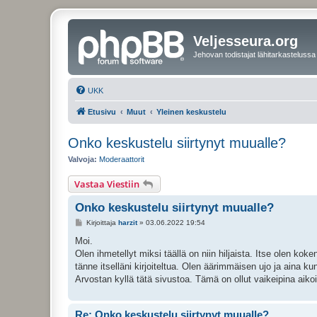
Veljesseura.org
Jehovan todistajat lähitarkastelussa
UKK
Etusivu
Muut
Yleinen keskustelu
Onko keskustelu siirtynyt muualle?
Valvoja:
Moderaattorit
Vastaa Viestiin
Onko keskustelu siirtynyt muualle?
V
Kirjoittaja
harzit
»
03.06.2022 19:54
i
e
Moi.
s
Olen ihmetellyt miksi täällä on niin hiljaista. Itse olen kok
t
i
tänne itselläni kirjoiteltua. Olen äärimmäisen ujo ja aina ku
Arvostan kyllä tätä sivustoa. Tämä on ollut vaikeipina aiko
Re: Onko keskustelu siirtynyt muualle?