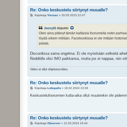
Re: Onko keskustelu siirtynyt muualle?
V
Kirjoittaja
Vieraas
»
20.05.2023 22:47
i
e
s
Jenny81
kirjoitti:
t
i
Olen aina pitänyt tämän kaltaisia foorumeita netin parha
löydä oikein millään. Facebookissa ei ole mitään historialli
palata.
Discordissa sama ongelma. Ei ole myöskään selkeitä aiheko
Redditille olisi IMO paikkansa, mutta jos ei nappaa, niin sit
Video ei ollut ohjeistusvideo.
Re: Onko keskustelu siirtynyt muualle?
V
Kirjoittaja
Lottopallo
»
18.02.2024 22:06
i
e
Keskustelufoorumien kulta-aika ollut muutenkin ohi pidemmä
s
t
i
Re: Onko keskustelu siirtynyt muualle?
V
Kirjoittaja
Observer
»
12.03.2024 19:44
i