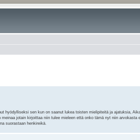
enut hyödylliseksi sen kun on saanut lukea toisten mielipiteitä ja ajatuksia, Aik
n meinaa jotain kirjoittaa niin tulee mieleen että onko tämä nyt niin arvokasta 
ina suorastaan henkireikä.