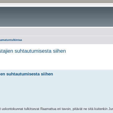
aamatuntulkintaa
tajien suhtautumisesta siihen
ien suhtautumisesta siihen
iset uskontokunnat tulkitsevat Raamattua eri tavoin, pitävät ne sitä kuitenkin 