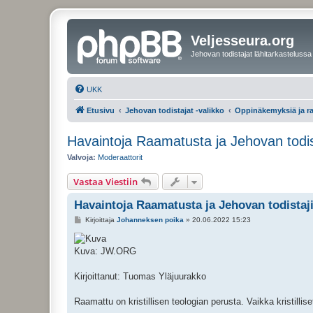
Veljesseura.org
Jehovan todistajat lähitarkastelussa
UKK
Etusivu
Jehovan todistajat -valikko
Oppinäkemyksiä ja r
Havaintoja Raamatusta ja Jehovan todis
Valvoja:
Moderaattorit
Vastaa Viestiin
Havaintoja Raamatusta ja Jehovan todistaj
V
Kirjoittaja
Johanneksen poika
»
20.06.2022 15:23
i
e
s
Kuva: JW.ORG
t
i
Kirjoittanut: Tuomas Yläjuurakko
Raamattu on kristillisen teologian perusta. Vaikka kristill