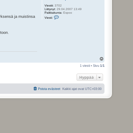
Viestit:
3702
Liittynyt:
29.04.2007 13:49
Paikkakunta:
Espoo
yksensä ja muistinsa
V
Viesti:
i
e
s
t
etoon.
i
J
o
h
a
n
n
Y
e
k
l
1 viesti • Sivu
1
/
1
s
ö
e
s
n
Hyppää
p
o
i
k
Poista evästeet
Kaikki ajat ovat
UTC+03:00
a