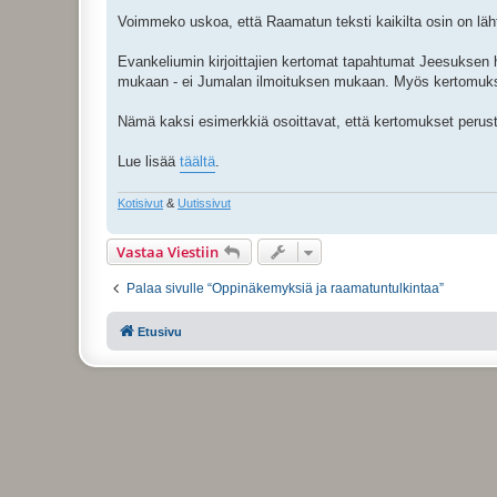
Voimmeko uskoa, että Raamatun teksti kaikilta osin on läh
Evankeliumin kirjoittajien kertomat tapahtumat Jeesuksen
mukaan - ei Jumalan ilmoituksen mukaan. Myös kertomukse
Nämä kaksi esimerkkiä osoittavat, että kertomukset perustu
Lue lisää
täältä
.
Kotisivut
&
Uutissivut
Vastaa Viestiin
Palaa sivulle “Oppinäkemyksiä ja raamatuntulkintaa”
Etusivu