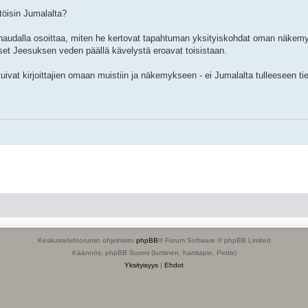
töisin Jumalalta?
 haudalla osoittaa, miten he kertovat tapahtuman yksityiskohdat oman näkem
t Jeesuksen veden päällä kävelystä eroavat toisistaan.
ivat kirjoittajien omaan muistiin ja näkemykseen - ei Jumalalta tulleeseen ti
Keskustelufoorumin ohjelmisto
phpBB
® Forum Software © phpBB Limited
Käännös: phpBB Suomi (lurttinen, harritapio, Pettis)
Yksityisyys
|
Ehdot