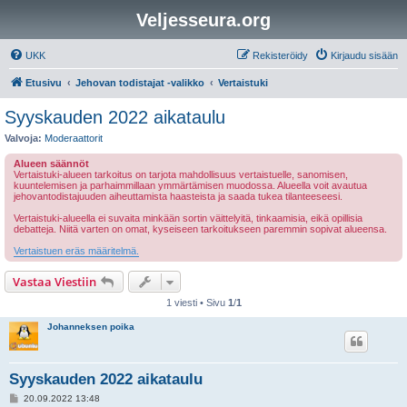
Veljesseura.org
UKK
Rekisteröidy
Kirjaudu sisään
Etusivu
Jehovan todistajat -valikko
Vertaistuki
Syyskauden 2022 aikataulu
Valvoja:
Moderaattorit
Alueen säännöt
Vertaistuki-alueen tarkoitus on tarjota mahdollisuus vertaistuelle, sanomisen,
kuuntelemisen ja parhaimmillaan ymmärtämisen muodossa. Alueella voit avautua
jehovantodistajuuden aiheuttamista haasteista ja saada tukea tilanteeseesi.
Vertaistuki-alueella ei suvaita minkään sortin väittelyitä, tinkaamisia, eikä opillisia
debatteja. Niitä varten on omat, kyseiseen tarkoitukseen paremmin sopivat alueensa.
Vertaistuen eräs määritelmä.
Vastaa Viestiin
1 viesti • Sivu
1
/
1
Johanneksen poika
Syyskauden 2022 aikataulu
V
20.09.2022 13:48