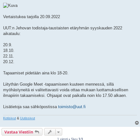
i
e
s
t
i
Vertaistukea tarjolla 20.09.2022
UUT:n Jehovan todistaja-taustaisten etäryhmän syyskauden 2022
aikataulu:
20.9.
18.10.
22.11.
20.12.
Tapaamiset pidetään aina klo 18-20.
Liitythän Google Meet -tapaamiseen kuuteen mennessä, sillä
myöhästyneitä ei valitettavasti voida ottaa mukaan luottamuksellisen
ilmapiirin takaamiseksi. Ohjaajat ovat paikalla noin klo 17.50 alkaen.
Lisätietoja saa sähköpostissa
toimisto@uut.fi
Kotisivut
&
Uutissivut
Vastaa Viestiin
1 viesti • Sivu
1
/
1