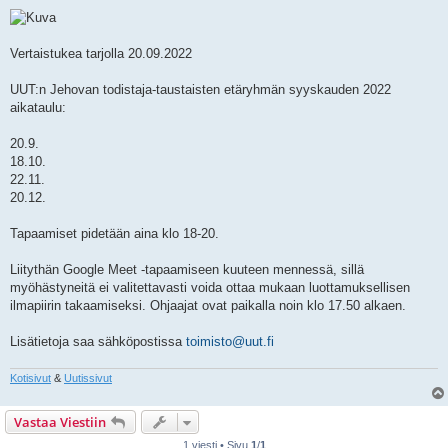
i
e
s
t
i
Vertaistukea tarjolla 20.09.2022
UUT:n Jehovan todistaja-taustaisten etäryhmän syyskauden 2022
aikataulu:
20.9.
18.10.
22.11.
20.12.
Tapaamiset pidetään aina klo 18-20.
Liitythän Google Meet -tapaamiseen kuuteen mennessä, sillä
myöhästyneitä ei valitettavasti voida ottaa mukaan luottamuksellisen
ilmapiirin takaamiseksi. Ohjaajat ovat paikalla noin klo 17.50 alkaen.
Lisätietoja saa sähköpostissa
toimisto@uut.fi
Kotisivut
&
Uutissivut
Vastaa Viestiin
1 viesti • Sivu
1
/
1