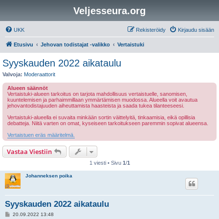
Veljesseura.org
UKK
Rekisteröidy
Kirjaudu sisään
Etusivu
Jehovan todistajat -valikko
Vertaistuki
Syyskauden 2022 aikataulu
Valvoja:
Moderaattorit
Alueen säännöt
Vertaistuki-alueen tarkoitus on tarjota mahdollisuus vertaistuelle, sanomisen,
kuuntelemisen ja parhaimmillaan ymmärtämisen muodossa. Alueella voit avautua
jehovantodistajuuden aiheuttamista haasteista ja saada tukea tilanteeseesi.
Vertaistuki-alueella ei suvaita minkään sortin väittelyitä, tinkaamisia, eikä opillisia
debatteja. Niitä varten on omat, kyseiseen tarkoitukseen paremmin sopivat alueensa.
Vertaistuen eräs määritelmä.
Vastaa Viestiin
1 viesti • Sivu
1
/
1
Johanneksen poika
Syyskauden 2022 aikataulu
V
20.09.2022 13:48