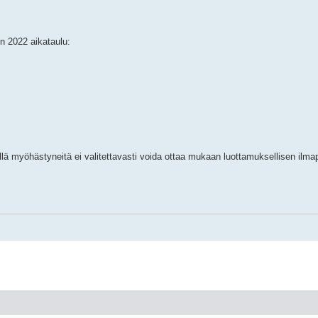
n 2022 aikataulu:
ä myöhästyneitä ei valitettavasti voida ottaa mukaan luottamuksellisen ilmap