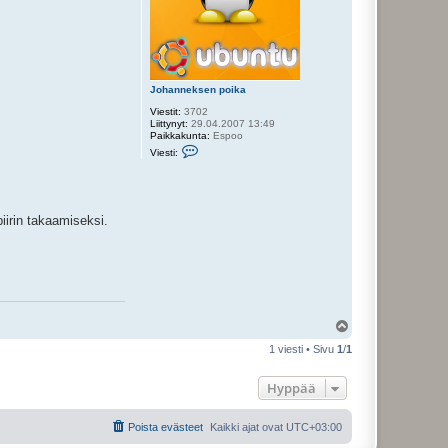
Johanneksen poika
Viestit:
3702
Liittynyt:
29.04.2007 13:49
Paikkakunta:
Espoo
V
Viesti:
i
e
s
t
i
iirin takaamiseksi.
J
o
h
a
n
n
e
k
s
Y
e
l
n
1 viesti • Sivu
1
/
1
p
ö
o
s
i
Hyppää
k
a
Poista evästeet
Kaikki ajat ovat
UTC+03:00