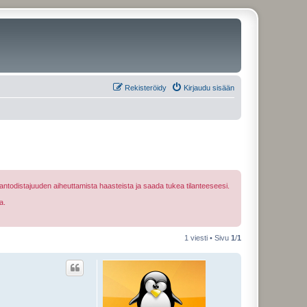
Rekisteröidy
Kirjaudu sisään
ntodistajuuden aiheuttamista haasteista ja saada tukea tilanteeseesi.
a.
1 viesti • Sivu
1
/
1