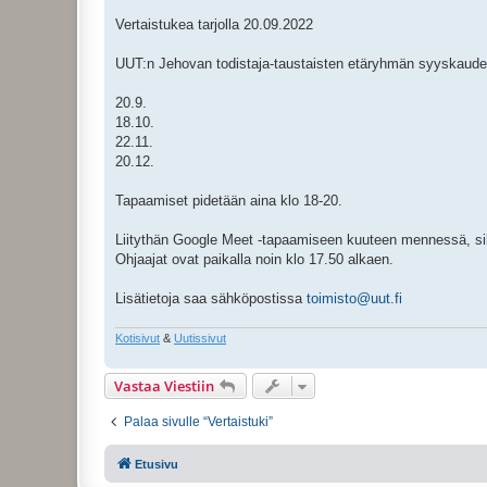
t
i
Vertaistukea tarjolla 20.09.2022
UUT:n Jehovan todistaja-taustaisten etäryhmän syyskaude
20.9.
18.10.
22.11.
20.12.
Tapaamiset pidetään aina klo 18-20.
Liitythän Google Meet -tapaamiseen kuuteen mennessä, sill
Ohjaajat ovat paikalla noin klo 17.50 alkaen.
Lisätietoja saa sähköpostissa
toimisto@uut.fi
Kotisivut
&
Uutissivut
Vastaa Viestiin
Palaa sivulle “Vertaistuki”
Etusivu