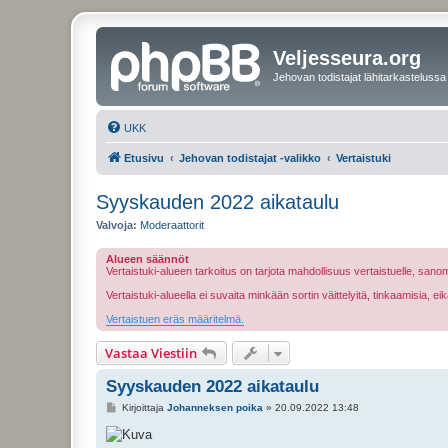
Veljesseura.org
Jehovan todistajat lähitarkastelussa
UKK
Etusivu
Jehovan todistajat -valikko
Vertaistuki
Syyskauden 2022 aikataulu
Valvoja:
Moderaattorit
Alueen säännöt
Vertaistuki-alueen tarkoitus on tarjota mahdollisuus vertaistuelle, sa
Vertaistuki-alueella ei suvaita minkään sortin väittelyitä, tinkaamisia, 
Vertaistuen eräs määritelmä.
Vastaa Viestiin
Syyskauden 2022 aikataulu
V
Kirjoittaja
Johanneksen poika
»
20.09.2022 13:48
i
e
s