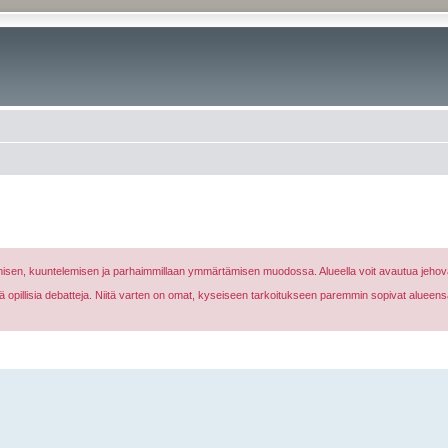
nomisen, kuuntelemisen ja parhaimmillaan ymmärtämisen muodossa. Alueella voit avautua jehova
eikä opillisia debatteja. Niitä varten on omat, kyseiseen tarkoitukseen paremmin sopivat alueens