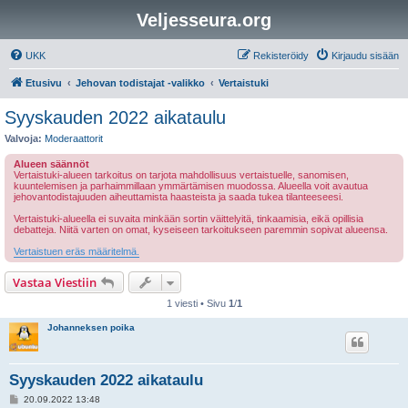
Veljesseura.org
UKK
Rekisteröidy
Kirjaudu sisään
Etusivu
Jehovan todistajat -valikko
Vertaistuki
Syyskauden 2022 aikataulu
Valvoja:
Moderaattorit
Alueen säännöt
Vertaistuki-alueen tarkoitus on tarjota mahdollisuus vertaistuelle, sanomisen,
kuuntelemisen ja parhaimmillaan ymmärtämisen muodossa. Alueella voit avautua
jehovantodistajuuden aiheuttamista haasteista ja saada tukea tilanteeseesi.
Vertaistuki-alueella ei suvaita minkään sortin väittelyitä, tinkaamisia, eikä opillisia
debatteja. Niitä varten on omat, kyseiseen tarkoitukseen paremmin sopivat alueensa.
Vertaistuen eräs määritelmä.
Vastaa Viestiin
1 viesti • Sivu
1
/
1
Johanneksen poika
Syyskauden 2022 aikataulu
V
20.09.2022 13:48