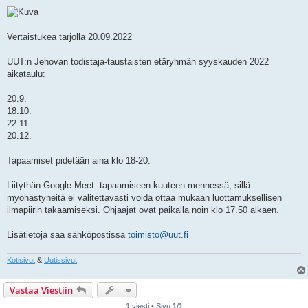
i
e
s
t
i
Vertaistukea tarjolla 20.09.2022
UUT:n Jehovan todistaja-taustaisten etäryhmän syyskauden 2022
aikataulu:
20.9.
18.10.
22.11.
20.12.
Tapaamiset pidetään aina klo 18-20.
Liitythän Google Meet -tapaamiseen kuuteen mennessä, sillä
myöhästyneitä ei valitettavasti voida ottaa mukaan luottamuksellisen
ilmapiirin takaamiseksi. Ohjaajat ovat paikalla noin klo 17.50 alkaen.
Lisätietoja saa sähköpostissa
toimisto@uut.fi
Kotisivut
&
Uutissivut
Vastaa Viestiin
1 viesti • Sivu
1
/
1