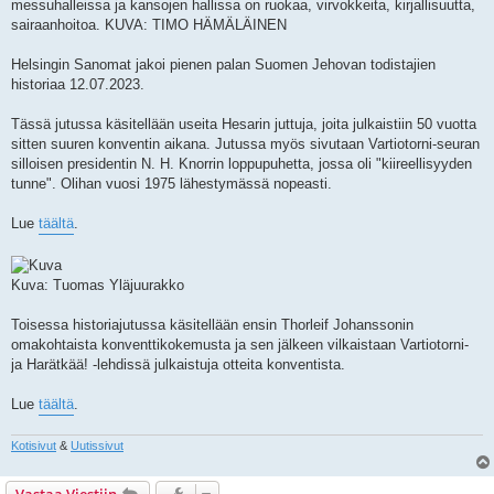
messuhalleissa ja kansojen hallissa on ruokaa, virvokkeita, kirjallisuutta,
sairaanhoitoa. KUVA: TIMO HÄMÄLÄINEN
Helsingin Sanomat jakoi pienen palan Suomen Jehovan todistajien
historiaa 12.07.2023.
Tässä jutussa käsitellään useita Hesarin juttuja, joita julkaistiin 50 vuotta
sitten suuren konventin aikana. Jutussa myös sivutaan Vartiotorni-seuran
silloisen presidentin N. H. Knorrin loppupuhetta, jossa oli "kiireellisyyden
tunne". Olihan vuosi 1975 lähestymässä nopeasti.
Lue
täältä
.
Kuva: Tuomas Yläjuurakko
Toisessa historiajutussa käsitellään ensin Thorleif Johanssonin
omakohtaista konventtikokemusta ja sen jälkeen vilkaistaan Vartiotorni-
ja Harätkää! -lehdissä julkaistuja otteita konventista.
Lue
täältä
.
Kotisivut
&
Uutissivut