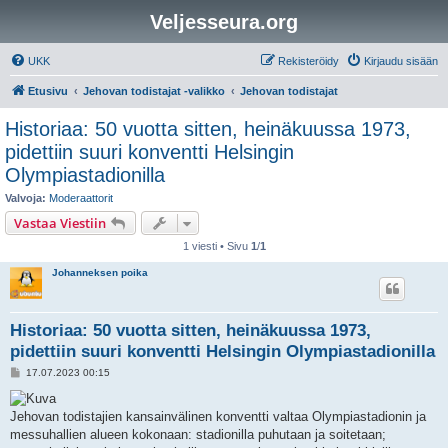
Veljesseura.org
UKK
Rekisteröidy
Kirjaudu sisään
Etusivu
Jehovan todistajat -valikko
Jehovan todistajat
Historiaa: 50 vuotta sitten, heinäkuussa 1973,
pidettiin suuri konventti Helsingin
Olympiastadionilla
Valvoja:
Moderaattorit
Vastaa Viestiin
1 viesti • Sivu
1
/
1
Johanneksen poika
Historiaa: 50 vuotta sitten, heinäkuussa 1973,
pidettiin suuri konventti Helsingin Olympiastadionilla
V
17.07.2023 00:15
i
e
s
Jehovan todistajien kansainvälinen konventti valtaa Olympiastadionin ja
t
i
messuhallien alueen kokonaan: stadionilla puhutaan ja soitetaan;