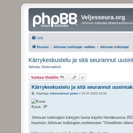
Veljesseura.org
Jehovan todistajat lähitarkastelussa
UKK
Etusivu
Jehovan todistajat -valikko
Jehovan todistajat
Kärrykeskustelu ja sitä seurannut uusi
Valvoja:
Moderaattorit
Vastaa Viestiin
Kärrykeskustelu ja sitä seurannut uusinta
V
Kirjoittaja
Johanneksen poika
»
22.07.2023 23:33
i
e
s
Kuva: JP
t
i
Jehovan todistajien kärryjen luona käytiin heinäkuussa 2023 
huomion Jehovan todistajien esitteeseen "Onnellinen elämä n