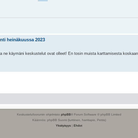
ynti heinäkuussa 2023
aisia ne käymäni keskustelut ovat olleet! En tosin muista karttamisesta koskaa
Keskustelufoorumin ohjelmisto
phpBB
® Forum Software © phpBB Limited
Käännös: phpBB Suomi (lurttinen, harritapio, Pettis)
Yksityisyys
|
Ehdot