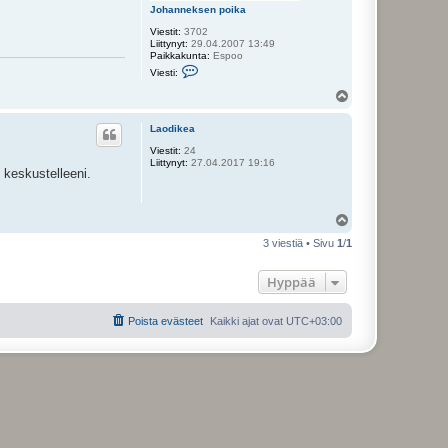
Johanneksen poika
Viestit:
3702
Liittynyt:
29.04.2007 13:49
Paikkakunta:
Espoo
V
Viesti:
i
e
Y
s
l
t
ö
i
Laodikea
s
J
Viestit:
24
o
Liittynyt:
27.04.2017 19:16
h
n keskustelleeni.
a
n
n
e
Y
k
l
s
3 viestiä • Sivu
1
/
1
ö
e
n
s
p
Hyppää
o
i
k
a
Poista evästeet
Kaikki ajat ovat
UTC+03:00