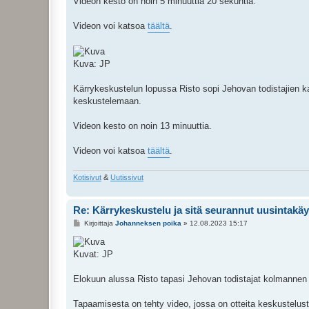
Videon kesto on noin 5 minuuttia 20 sekuntia.
Videon voi katsoa
täältä
.
Kuva: JP
Kärrykeskustelun lopussa Risto sopi Jehovan todistajien k
keskustelemaan.
Videon kesto on noin 13 minuuttia.
Videon voi katsoa
täältä
.
Kotisivut
&
Uutissivut
Re: Kärrykeskustelu ja sitä seurannut uusintakä
V
Kirjoittaja
Johanneksen poika
»
12.08.2023 15:17
i
e
s
Kuvat: JP
t
i
Elokuun alussa Risto tapasi Jehovan todistajat kolmannen k
Tapaamisesta on tehty video, jossa on otteita keskustelus