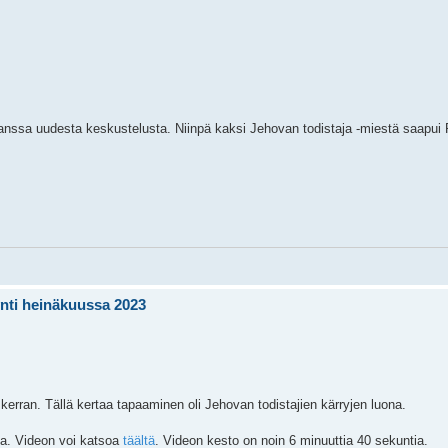
anssa uudesta keskustelusta. Niinpä kaksi Jehovan todistaja -miestä saapui R
ynti heinäkuussa 2023
erran. Tällä kertaa tapaaminen oli Jehovan todistajien kärryjen luona.
ta. Videon voi katsoa
täältä
. Videon kesto on noin 6 minuuttia 40 sekuntia.