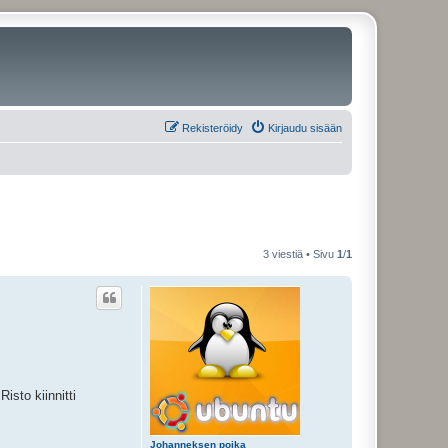
Rekisteröidy
Kirjaudu sisään
3 viestiä • Sivu
1
/
1
isto kiinnitti
Johanneksen poika