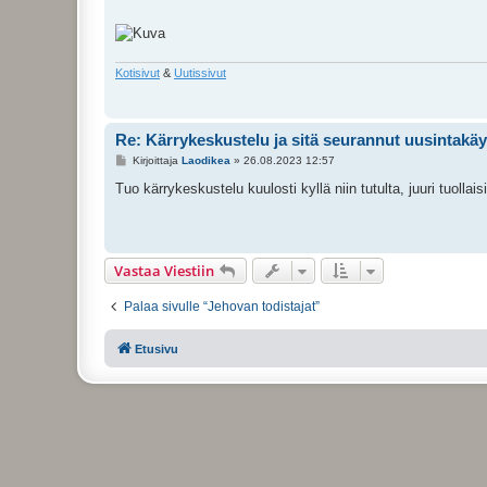
Kotisivut
&
Uutissivut
Re: Kärrykeskustelu ja sitä seurannut uusintakä
V
Kirjoittaja
Laodikea
»
26.08.2023 12:57
i
e
Tuo kärrykeskustelu kuulosti kyllä niin tutulta, juuri tuoll
s
t
i
Vastaa Viestiin
Palaa sivulle “Jehovan todistajat”
Etusivu