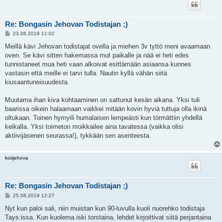
Re: Bongasin Jehovan Todistajan ;)
V
23.08.2019 11:02
i
e
Meillä kävi Jehovan todistajat ovella ja miehen 3v tyttö meni avaamaan
s
oven. Se kävi sitten hakemassa mut paikalle ja nää ei heti edes
t
i
tunnistaneet mua heti vaan alkoivat esittämään asiaansa kunnes
vastasin että meille ei tarvi tulla. Nautin kyllä vähän siitä
kiusaantuneisuudesta.
Muutama ihan kiva kohtaaminen on sattunut kesän aikana. Yksi tuli
baarissa oikein halaamaan vaikkei mitään kovin hyviä tuttuja olla ikinä
oltukaan. Toinen hymyili humalaisen lempeästi kun törmättiin yhdellä
keikalla. Yksi toimeton moikkailee aina tavatessa (vaikka olisi
aktiivijäsenen seurassa!), tykkään sen asenteesta.
kotijehova
Re: Bongasin Jehovan Todistajan ;)
V
25.08.2019 12:27
i
e
Nyt kun paloi sali, niin muistan kun 90-luvulla kuoli nuorehko todistaja
s
Tays:issa. Kun kuolema iski torstaina, lehdet kirjoittivat siitä perjantaina
t