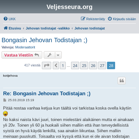
Veljesseura.org
UKK
Rekisteröidy
Kirjaudu sisään
Etusivu
Jehovan todistajat -valikko
Jehovan todistajat
Bongasin Jehovan Todistajan ;)
Valvoja:
Moderaattorit
Vastaa Viestiin
Sivu
28
/
28
1
24
25
26
27
28
Edellinen
417 viestiä
…
kotijehova
Re: Bongasin Jehovan Todistajan ;)
V
25.03.2019 15:19
i
e
Pitää nostaa vanhaa ketjua kun täältä voi tarkistaa koska ovella käytiin
s
t
i
No kaksi naista kävi juuri, toinen mielestäni alaikäinen mutta ei ainakaan
yli 20v. Toinen yli 60 ja huokaili siihen malliin että ihan terveydellisistä
syistä on hyvä käydä lenkillä, saa ainakin liikuntaa. Siihen malliin
meinaan puuskutti. Toisaalta voi kysyä että kun ei ole aivan todistajan