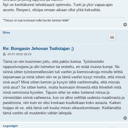
Nyt on kenttätunnit tehokkaasti optimoitu. Tunti ja yksi vapaa-ajan
asunto. Respect, olisipa omaan aikaan ollut yhtä kekseliäs.
"Totuus ei saa koskaan tulla hyvän tarinan tielle"
Diiva
Re: Bongasin Jehovan Todistajan ;)
V
20.07.2019 18:23
i
e
Tämä on niin koominen juttu, että pakko kertoa. Työskentelin
s
rappusiivoojana ja olin toimeton tai erotettu, en enää muista kumpi. No
t
i
siinnä sitten työskennellessäni tuli vanhin ja kierrosvalvoja minulle lehtiä
tarjoamaan ja minä sitten otin ne ja tämä vanhin kysyi minulta, että missä
sinä asut? Minä sitten kerroin ja kysyin tältä vanhimmalta, että missäs
sinä asut? Se sitten kertoi, mutta huomasin ilmeestä että ihmetteli mitä
minä semmosia kyselen. Tajusin ettei se edes tuntenut minua ja
viimeistään siinnä vaiheessa, kun se alkoi selittää uudesta maailmasta ja
paratiisista, niin kuin en olisi koskaan kuullutkaan koko asiasta. Kaiken
huippu oli se, että tämä veli kuului minun oikeuskomiteaan. Kieltämättä
tämä vanhin oli muutenkin vähän lahopää.
exgoodgirl