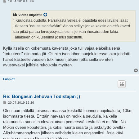
V
19.04.2019 18:06
i
e
s
Vieras kirjoitti:
t
i
^ Kuulostaa oudolta. Parrakasta veljeä ei päästetä edes lavalle, saati
julkiseen "edustustehtävään". Ainoa selitys jonka keksin on että kaveri
saa pitää partaa terveyssyistä, esim. jonkun ihosairauden takia.
Tällaiseen on kuulemma joskus suostuttu.
Kyllä itsellä on kokemusta kaverista joka tuli vajaa eläkeikäisenä
"totuuteen" niin parta jäi. Oli niin ison kihon suojeluksessa joka johdatti
hänet kasteelle vuosien tutkimisen jälkeen että siellä se eteni
avustavaksi julkisia rukouksia myöten.
Luopio?
Re: Bongasin Jehovan Todistajan ;)
V
20.07.2019 12:26
i
e
Olen juuri mökillä toisessa maassa keskellä luonnonsuojelualutta, 10km
s
isommasta tiestä. Erittäin harvaan on mökkiä seudulla, kaikella
t
i
rakkaudella sanoisin olevani aivan perseessä keskellä ei mitään. No...
Mökin oveen koputettiin, ja kaksi nuorta sisarta ja pikkutyttö ovella?!
Alkuhämmennyksen jälkeen vaihdatin kielen englanniksi. Asia kävi
selväksi ja jw.org läpyskä jäi käteen.