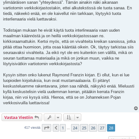
ylimääräisen sanan "yhteydessä". Tämän ainakin näki aikanaan
vartiotornin verkkokirjastostakin, ettei alkutekstissä ole tuota sanaa. En
tiedä, näkeekö enää, en ole kaivellut niin tarkkaan, löytyykö tuota
interlienaaria vielä luettavaksi.
Todistajan mukaan he eivät käytä tuota interlineaaria vaan uuden
maailman käännöstä ja on heillä verkkokirjastossaan ns.
kirkkoraamattukin. Kertoi myös, että on vivahteita kreikan sanoissa, jotka
pitää ottaa huomioon, jotta osaa kääntää oikein. Ok, täytyy tarkistaa siis
seuraavaksi vivahteita. Ja eikö nyt ole ero kuitenkin sen välillä, mikä on
seuran tuottamaa materiaalia ja mikä on jonkun muun, vaikka ne
löytyisivätkin vartiotornin verkkokirjastosta?
Kysyin sitten onko lukenut Raymond Franzin kirjan. Ei ollut, kun ei lue
luopioiden kirjoituksia, kun ovat mustamaalaavia. Ei pitänyt
keskusteluamme rakentavana, joten saa nähdä, näkyykö enää. Mieluusti
kyllä keskustelisin vielä uudemman kerran, pitääkin kerrata Franzin
kirjaa, niin voi kysyä siitä. Hienoa, että se on Johanneksen Pojan
verkkosivuilla luettavissa!
Vastaa Viestiin
Sivu
28
/
28
1
24
25
26
27
28
Edellinen
417 viestiä
…