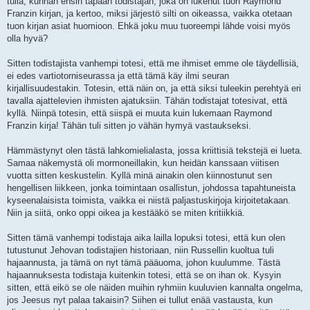
tulla, kunhan ensin tapaan todistajan, joka on lukenut tuon Raymond
Franzin kirjan, ja kertoo, miksi järjestö silti on oikeassa, vaikka otetaan
tuon kirjan asiat huomioon. Ehkä joku muu tuoreempi lähde voisi myös
olla hyvä?
Sitten todistajista vanhempi totesi, että me ihmiset emme ole täydellisiä,
ei edes vartiotorniseurassa ja että tämä käy ilmi seuran
kirjallisuudestakin. Totesin, että näin on, ja että siksi tuleekin perehtyä eri
tavalla ajattelevien ihmisten ajatuksiin. Tähän todistajat totesivat, että
kyllä. Niinpä totesin, että siispä ei muuta kuin lukemaan Raymond
Franzin kirja! Tähän tuli sitten jo vähän hymyä vastaukseksi.
Hämmästynyt olen tästä lahkomielialasta, jossa kriittisiä tekstejä ei lueta.
Samaa näkemystä oli mormoneillakin, kun heidän kanssaan viitisen
vuotta sitten keskustelin. Kyllä minä ainakin olen kiinnostunut sen
hengellisen liikkeen, jonka toimintaan osallistun, johdossa tapahtuneista
kyseenalaisista toimista, vaikka ei niistä paljastuskirjoja kirjoitetakaan.
Niin ja siitä, onko oppi oikea ja kestääkö se miten kritiikkiä.
Sitten tämä vanhempi todistaja aika lailla lopuksi totesi, että kun olen
tutustunut Jehovan todistajien historiaan, niin Russellin kuoltua tuli
hajaannusta, ja tämä on nyt tämä pääuoma, johon kuulumme. Tästä
hajaannuksesta todistaja kuitenkin totesi, että se on ihan ok. Kysyin
sitten, että eikö se ole näiden muihin ryhmiin kuuluvien kannalta ongelma,
jos Jeesus nyt palaa takaisin? Siihen ei tullut enää vastausta, kun