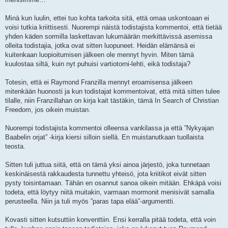
Minä kun luulin, ettei tuo kohta tarkoita sitä, että omaa uskontoaan ei
voisi tutkia kriittisesti. Nuorempi näistä todistajista kommentoi, että tietää
yhden käden sormilla laskettavan lukumäärän merkittävissä asemissa
olleita todistajia, jotka ovat sitten luopuneet. Heidän elämänsä ei
kuitenkaan luopioitumisen jälkeen ole mennyt hyvin. Miten tämä
kuulostaa siltä, kuin nyt puhuisi vartiotorni-lehti, eikä todistaja?
Totesin, että ei Raymond Franzilla mennyt eroamisensa jälkeen
mitenkään huonosti ja kun todistajat kommentoivat, että mitä sitten tulee
tilalle, niin Franzillahan on kirja kait tästäkin, tämä In Search of Christian
Freedom, jos oikein muistan.
Nuorempi todistajista kommentoi olleensa vankilassa ja että ”Nykyajan
Baabelin orjat” -kirja kiersi silloin siellä. En muistanutkaan tuollaista
teosta.
Sitten tuli juttua siitä, että on tämä yksi ainoa järjestö, joka tunnetaan
keskinäisestä rakkaudesta tunnettu yhteisö, jota kriitikot eivät sitten
pysty toisintamaan. Tähän en osannut sanoa oikein mitään. Ehkäpä voisi
todeta, että löytyy niitä muitakin, varmaan mormonit menisivät samalla
perusteella. Niin ja tuli myös ”paras tapa elää”-argumentti.
Kovasti sitten kutsuttiin konventtiin. Ensi kerralla pitää todeta, että voin