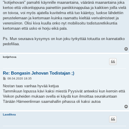
i
"kotijehovani" pamahti käynnille maanantaina, vääränä maanantaina joka
kertoo että viikonloppuna painettiin paniikkinappulaa ja kaikkien joilla vielä
on toivoa, voi myös ajatella kuvitelma että tuo kääntyy, luokse lähdettiin
perustelemaan ja kertomaan kuinka raamattu kieltää verivalmisteet ja
verensiirron. Olisi kiva kuulla onko nyt mobilisoitu todistusretkikuntia
kertomaan että usko ei horju eikä pala.
Ps. Mun seuraava kysymys on kun joku tyrkyttää totuutta on kannatatko
pedofiliaa.
kotijehova
Re: Bongasin Jehovan Todistajan ;)
V
08.04.2020 18:35
i
e
Nostan taas vanhaa hyvää ketjua
s
Tammikuun lopussa kävi kaksi miestä Pyysivät anteeksi kun kerroin että
t
i
Veikon puheiden mukaan ovella ei käydä kun ilmoittaa seurakuntaan
Tänään Hämeenlinnan saarnahallin pihassa oli kaksi autoa
Laodikea