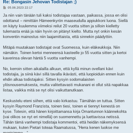
Re: Bongasin Jehovan Todistajan ;)
V
05.06.2023 22:17
i
e
Ja niin vain tänään tuli kaksi todistajaa vastaan, paikassa, jossa en olisi
s
odottanut – nimittäin Hämeenkyrön maaseudulla appiukkoni luona. Siellä
t
i
on käyty kuulemma viimeksi reilut 20 vuotta sitten ja silloin kielletty
tulemasta enää ja näin hyvin on pitänyt kielto. Mutta nyt onkin kesän
konventin mainostus niin laajamittaista, että sinnekin päädyttiin.
Mitäpä muutakaan todistajat ovat Suomessa, kuin eläkeukkoja. Niin
nämäkin. Toinen kertoi menneensä kasteelle jo 55 vuotta sitten ja kertoi
kaverinsa olevan häntä 5 vuotta vanhempi.
No, kerroin sitten aikalailla alkuun, että kyllä minun ovellani kävi
todistajia, ja siinä kävi sillä tavalla ikävästi, että luopioiduin ennen kuin
ehdin alkaa todistajaksi. Sitten kysyin sodomalaisten
ylösnousemuksesta, mutta valitettavasti mukanani ei ollut sitä napakkaa
listaa, vaikka mitä se nyt olisi vaikuttanutkaan.
Keskustelu eteni siihen, että valo kirkastuu. Tämähän on tuttua. Sitten
kysyin Raymond Franzista, toinen tiesi, toinen ei tiennyt kenestä on
kyse. Totesin, että hänen kirjoittamansa kirja Omantunnon käännekohta
(vai olikos se nyt eri nimellä) on suomennettu ja luettavissa netissä.
Tähän tämä vanhempi todistaja kommentoi, että heidän näkemyksensä
mukaan, kuten Pietari toteaa Raamatussa, ”Herra kenen luokse me
menisimme…”