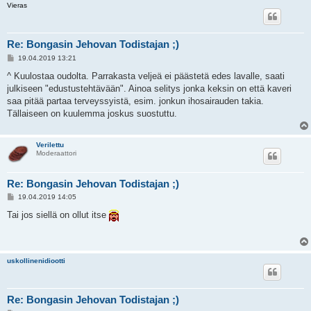
Vieras
Re: Bongasin Jehovan Todistajan ;)
V
19.04.2019 13:21
i
e
^ Kuulostaa oudolta. Parrakasta veljeä ei päästetä edes lavalle, saati
s
julkiseen "edustustehtävään". Ainoa selitys jonka keksin on että kaveri
t
i
saa pitää partaa terveyssyistä, esim. jonkun ihosairauden takia.
Tällaiseen on kuulemma joskus suostuttu.
Verilettu
Moderaattori
Re: Bongasin Jehovan Todistajan ;)
V
19.04.2019 14:05
i
e
Tai jos siellä on ollut itse
s
t
i
uskollinenidiootti
Re: Bongasin Jehovan Todistajan ;)