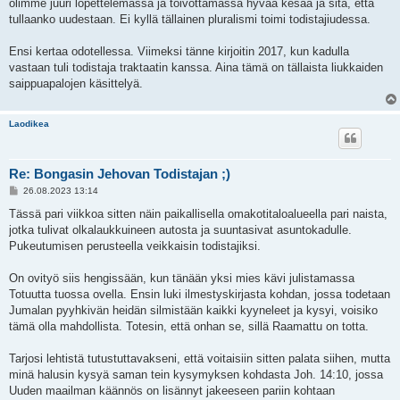
olimme juuri lopettelemassa ja toivottamassa hyvää kesää ja sitä, että
tullaanko uudestaan. Ei kyllä tällainen pluralismi toimi todistajiudessa.
Ensi kertaa odotellessa. Viimeksi tänne kirjoitin 2017, kun kadulla
vastaan tuli todistaja traktaatin kanssa. Aina tämä on tällaista liukkaiden
saippuapalojen käsittelyä.
Laodikea
Re: Bongasin Jehovan Todistajan ;)
V
26.08.2023 13:14
i
e
Tässä pari viikkoa sitten näin paikallisella omakotitaloalueella pari naista,
s
jotka tulivat olkalaukkuineen autosta ja suuntasivat asuntokadulle.
t
i
Pukeutumisen perusteella veikkaisin todistajiksi.
On ovityö siis hengissään, kun tänään yksi mies kävi julistamassa
Totuutta tuossa ovella. Ensin luki ilmestyskirjasta kohdan, jossa todetaan
Jumalan pyyhkivän heidän silmistään kaikki kyyneleet ja kysyi, voisiko
tämä olla mahdollista. Totesin, että onhan se, sillä Raamattu on totta.
Tarjosi lehtistä tutustuttavakseni, että voitaisiin sitten palata siihen, mutta
minä halusin kysyä saman tein kysymyksen kohdasta Joh. 14:10, jossa
Uuden maailman käännös on lisännyt jakeeseen pariin kohtaan