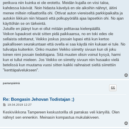
perikuva niin kuinka ei ole erotettu. Meidän kujalla on viisi taloa,
kahdessa kävivät. Noin hidasta kävelyä en ole aikoihin nähnyt, äitini
menee miltein rollaattorilla ohi. Ottivat auton viereiseltä parkkipaikalta ja
autokin liikkuin niin hitaasti että polkupyörällä ajaa lapsetkin ohi. No ajan
käyttöhän se on tärkeintä.
Jutuille en jäänyt kun ei ollut mitään polttavaa kielenpäällä.
Veikon lupaukset eivät sitten pidä paikkaansa, no en toki edes ole
sellaista odottanut, Veikko joskus jossain lupasi että kun kertoo
paikalliseen seurakuntaan että ovella ei saa käydä niin kukaan ei tule. No
tulivatpa kuitenkin. Onko muuten Veikko siirretty sivuun kun oli joku
toinen nimi jossain tiedottajana. Sitä muuten olisin voinut kysyä, harmi
kun ei tullut mieleen. Jos Veikko on siirretty sivuun niin husaako vielä
betelissä kun muutama vuosi sitten kaikki raihnaiset sieltä siirrettiin
"kenttäpalvelukseen".
parranpärinä
Re: Bongasin Jehovan Todistajan ;)
V
19.04.2019 12:27
i
e
Keskiviikkona Tampereen keskustorilla oli parrakas veli kärryillä. Olen
s
nähnyt sen ennenkin. Meinasin kompastua mukulakiveen.
t
i