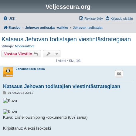
Veljesseura.org
UKK
Rekisteröidy
Kirjaudu sisään
Etusivu
Jehovan todistajat -valikko
Jehovan todistajat
Katsaus Jehovan todistajien viestintästrategiaan
Valvoja:
Moderaattorit
Vastaa Viestiin
1 viesti • Sivu
1
/
1
Johanneksen poika
Katsaus Jehovan todistajien viestintästrategiaan
V
01.09.2023 23:12
i
e
s
t
i
Kuva: Disfellowshipping -dokumentti (837 sivua)
Kirjoittanut: Aleksi Isokoski