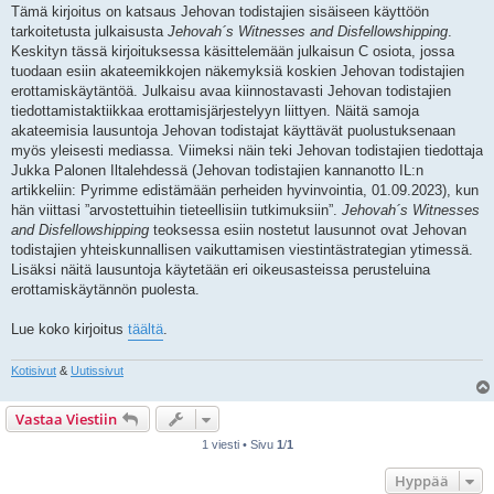
Tämä kirjoitus on katsaus Jehovan todistajien sisäiseen käyttöön
tarkoitetusta julkaisusta
Jehovah´s Witnesses and Disfellowshipping
.
Keskityn tässä kirjoituksessa käsittelemään julkaisun C osiota, jossa
tuodaan esiin akateemikkojen näkemyksiä koskien Jehovan todistajien
erottamiskäytäntöä. Julkaisu avaa kiinnostavasti Jehovan todistajien
tiedottamistaktiikkaa erottamisjärjestelyyn liittyen. Näitä samoja
akateemisia lausuntoja Jehovan todistajat käyttävät puolustuksenaan
myös yleisesti mediassa. Viimeksi näin teki Jehovan todistajien tiedottaja
Jukka Palonen Iltalehdessä (Jehovan todistajien kannanotto IL:n
artikkeliin: Pyrimme edistämään perheiden hyvinvointia, 01.09.2023), kun
hän viittasi ”arvostettuihin tieteellisiin tutkimuksiin”.
Jehovah´s Witnesses
and Disfellowshipping
teoksessa esiin nostetut lausunnot ovat Jehovan
todistajien yhteiskunnallisen vaikuttamisen viestintästrategian ytimessä.
Lisäksi näitä lausuntoja käytetään eri oikeusasteissa perusteluina
erottamiskäytännön puolesta.
Lue koko kirjoitus
täältä
.
Kotisivut
&
Uutissivut
Vastaa Viestiin
1 viesti • Sivu
1
/
1
Hyppää