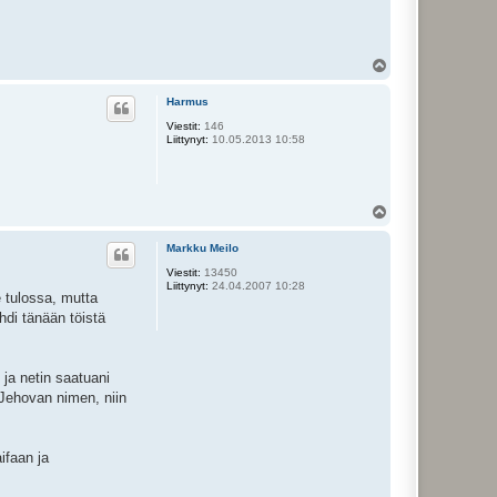
Y
l
ö
Harmus
s
Viestit:
146
Liittynyt:
10.05.2013 10:58
Y
l
ö
Markku Meilo
s
Viestit:
13450
Liittynyt:
24.04.2007 10:28
e tulossa, mutta
di tänään töistä
 ja netin saatuani
 Jehovan nimen, niin
ifaan ja