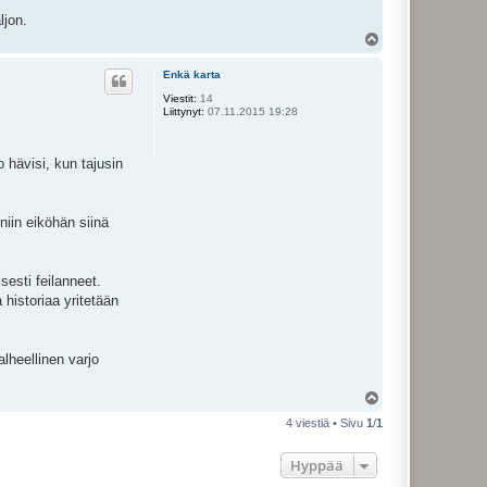
ljon.
Y
l
ö
Enkä karta
s
Viestit:
14
Liittynyt:
07.11.2015 19:28
 hävisi, kun tajusin
niin eiköhän siinä
sesti feilanneet.
historiaa yritetään
lheellinen varjo
Y
l
4 viestiä • Sivu
1
/
1
ö
s
Hyppää