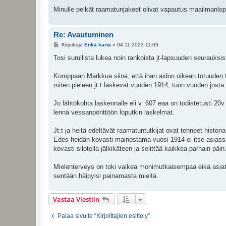
Minulle pelkät raamatunjakeet olivat vapautus maailmanlopu
Re: Avautuminen
V
Kirjoittaja
Enkä karta
»
04.11.2023 11:03
i
e
Tosi surullista lukea noin rankoista jt-lapsuuden seurauksi
s
t
i
Komppaan Markkua siinä, että ihan aidon oikean totuuden t
miten pieleen jt:t laskevat vuoden 1914, tuon vuoden josta
Jo lähtökohta laskennalle eli v. 607 eaa on todistetusti 20
lennä vessanpönttöön loputkin laskelmat.
Jt:t ja heitä edeltävät raamatuntutkijat ovat tehneet histor
Edes heidän kovasti mainostama vuosi 1914 ei itse asiassa o
kovasti silotella jälkikäteen ja selittää kaikkea parhain päin
Mielenterveys on toki vaikea monimutkaisempaa eikä asiat m
sentään häipyisi painamasta mieltä.
Vastaa Viestiin
Palaa sivulle “Kirjoittajien esittely”