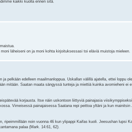
ehdimme kaikki kuolla ennen sitä.
samaistua.
 moni läheiseni on ja moni kohta kirjoituksessasi toi eläviä muistoja mieleen.
 ja pelkään edelleen maailmanloppua. Uskallan välillä ajatella, ettei loppu ol
än mitään. Saatan maata sängyssä tunteja ja miettiä kuinka avomieheni ei eh
spätevää korjausta. Itse näin uskontoon liittyviä painajasia viisikymppiseksi
ikossa. Vimeisessä painajaisessa Saatana repi peittoa yltäni ja kun mainitsin
, ripeimmillään noin vuonna 46 kun ylipappi Kaifas kuoli. Jeesushan lupsi Ka
kantamana palaa (Mark. 14:61, 62).