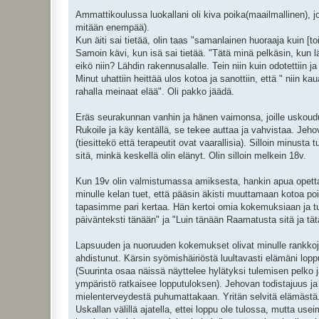
Ammattikoulussa luokallani oli kiva poika(maailmallinen), j
mitään enempää).
Kun äiti sai tietää, olin taas "samanlainen huoraaja kuin [t
Samoin kävi, kun isä sai tietää. "Tätä minä pelkäsin, kun l
eikö niin? Lähdin rakennusalalle. Tein niin kuin odotettiin ja s
Minut uhattiin heittää ulos kotoa ja sanottiin, että " niin k
rahalla meinaat elää". Oli pakko jäädä.
Eräs seurakunnan vanhin ja hänen vaimonsa, joille uskouduin
Rukoile ja käy kentällä, se tekee auttaa ja vahvistaa. Jeho
(tiesittekö että terapeutit ovat vaarallisia). Silloin minust
sitä, minkä keskellä olin elänyt. Olin silloin melkein 18v.
Kun 19v olin valmistumassa amiksesta, hankin apua opettaja
minulle kelan tuet, että pääsin äkisti muuttamaan kotoa pois
tapasimme pari kertaa. Hän kertoi omia kokemuksiaan ja tuntui
päivänteksti tänään" ja "Luin tänään Raamatusta sitä ja tätä
Lapsuuden ja nuoruuden kokemukset olivat minulle rankkoj
ahdistunut. Kärsin syömishäiriöstä luultavasti elämäni lopp
(Suurinta osaa näissä näyttelee hylätyksi tulemisen pelko ja 
ympäristö ratkaisee lopputuloksen). Jehovan todistajuus j
mielenterveydestä puhumattakaan. Yritän selvitä elämästä.
Uskallan välillä ajatella, ettei loppu ole tulossa, mutta 