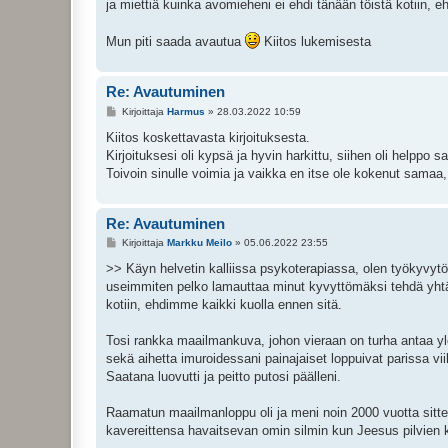
ja miettiä kuinka avomieheni ei ehdi tänään töistä kotiin, 
Mun piti saada avautua
Kiitos lukemisesta
Re: Avautuminen
V
Kirjoittaja
Harmus
»
28.03.2022 10:59
i
e
Kiitos koskettavasta kirjoituksesta.
s
Kirjoituksesi oli kypsä ja hyvin harkittu, siihen oli helppo 
t
i
Toivoin sinulle voimia ja vaikka en itse ole kokenut samaa,
Re: Avautuminen
V
Kirjoittaja
Markku Meilo
»
05.06.2022 23:55
i
e
>> Käyn helvetin kalliissa psykoterapiassa, olen työkyvytön
s
useimmiten pelko lamauttaa minut kyvyttömäksi tehdä yhtä
t
i
kotiin, ehdimme kaikki kuolla ennen sitä.
Tosi rankka maailmankuva, johon vieraan on turha antaa ylei
sekä aihetta imuroidessani painajaiset loppuivat parissa vi
Saatana luovutti ja peitto putosi päälleni.
Raamatun maailmanloppu oli ja meni noin 2000 vuotta sitten
kavereittensa havaitsevan omin silmin kun Jeesus pilvien 