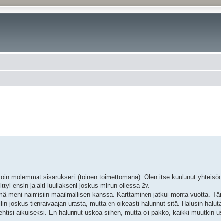
oin molemmat sisarukseni (toinen toimettomana). Olen itse kuulunut yhteisöö
ittyi ensin ja äiti luullakseni joskus minun ollessa 2v.
ämä meni naimisiin maailmallisen kanssa. Karttaminen jatkui monta vuotta. T
in joskus tienraivaajan urasta, mutta en oikeasti halunnut sitä. Halusin haluta
 ehtisi aikuiseksi. En halunnut uskoa siihen, mutta oli pakko, kaikki muutkin u