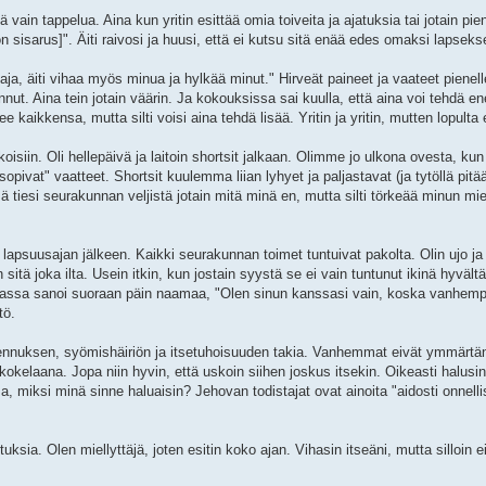
vain tappelua. Aina kun yritin esittää omia toiveita ja ajatuksia tai jotain pie
 sisarus]". Äiti raivosi ja huusi, että ei kutsu sitä enää edes omaksi lapseksee
ja, äiti vihaa myös minua ja hylkää minut." Hirveät paineet ja vaateet pienell
sannut. Aina tein jotain väärin. Ja kokouksissa sai kuulla, että aina voi tehd
 kaikkensa, mutta silti voisi aina tehdä lisää. Yritin ja yritin, mutten lopulta
oisiin. Oli hellepäivä ja laitoin shortsit jalkaan. Olimme jo ulkona ovesta, ku
sopivat" vaatteet. Shortsit kuulemma liian lyhyet ja paljastavat (ja tytöllä pitä
sä tiesi seurakunnan veljistä jotain mitä minä en, mutta silti törkeää minun mi
 lapsuusajan jälkeen. Kaikki seurakunnan toimet tuntuivat pakolta. Olin ujo ja
 sitä joka ilta. Usein itkin, kun jostain syystä se ei vain tuntunut ikinä hyväl
kunnassa sanoi suoraan päin naamaa, "Olen sinun kanssasi vain, koska vanhemp
tö.
sennuksen, syömishäiriön ja itsetuhoisuuden takia. Vanhemmat eivät ymmärtän
jakokelaana. Jopa niin hyvin, että uskoin siihen joskus itsekin. Oikeasti halusi
miksi minä sinne haluaisin? Jehovan todistajat ovat ainoita "aidosti onnelli
ia. Olen miellyttäjä, joten esitin koko ajan. Vihasin itseäni, mutta silloin e