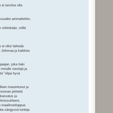
ei tarvitse olla
vaisuuden ammatteihin,
in mihinkään, millä
 ei ollut tärkeää
aan Jehovaa ja kaikkea
jaajan, joka haki
minulle viestejä ja
ttä "olipa hyvä
lleen masentunut ja
soonan piirteitä
 kasvatus ja
ihmissuhteeni,
en maailmanloppua.
ata sängyssä tunteja