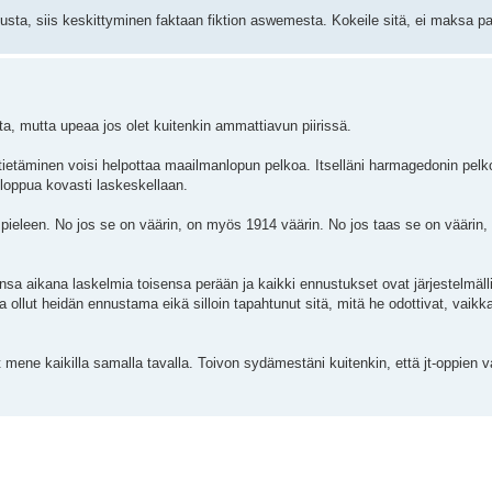
sta, siis keskittyminen faktaan fiktion aswemesta. Kokeile sitä, ei maksa pa
sta, mutta upeaa jos olet kuitenkin ammattiavun piirissä.
ietäminen voisi helpottaa maailmanlopun pelkoa. Itselläni harmagedonin pelko
 loppua kovasti laskeskellaan.
v pieleen. No jos se on väärin, on myös 1914 väärin. No jos taas se on väärin, 
iansa aikana laskelmia toisensa perään ja kaikki ennustukset ovat järjestelmälli
llut heidän ennustama eikä silloin tapahtunut sitä, mitä he odottivat, vaikka 
.
ene kaikilla samalla tavalla. Toivon sydämestäni kuitenkin, että jt-oppien va