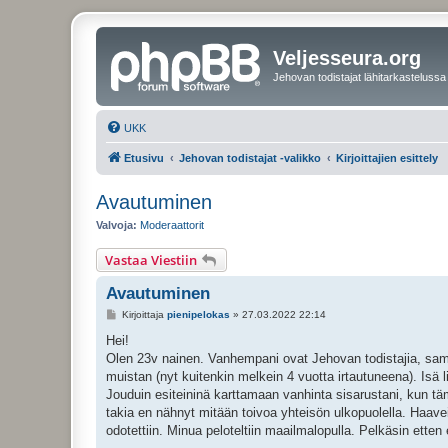
Veljesseura.org
Jehovan todistajat lähitarkastelussa
UKK
Etusivu
Jehovan todistajat -valikko
Kirjoittajien esittely
Avautuminen
Valvoja:
Moderaattorit
Vastaa Viestiin
Avautuminen
V
Kirjoittaja
pienipelokas
»
27.03.2022 22:14
i
e
Hei!
s
Olen 23v nainen. Vanhempani ovat Jehovan todistajia, sam
t
i
muistan (nyt kuitenkin melkein 4 vuotta irtautuneena). Isä li
Jouduin esiteininä karttamaan vanhinta sisarustani, kun t
takia en nähnyt mitään toivoa yhteisön ulkopuolella. Haaveil
odotettiin. Minua peloteltiin maailmalopulla. Pelkäsin etten