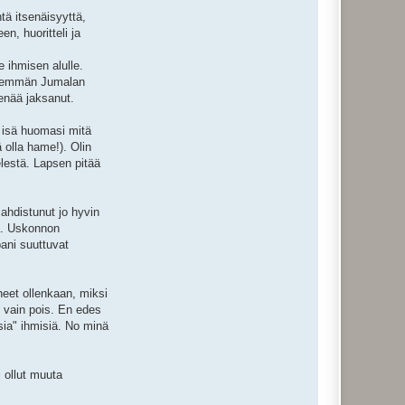
ntä itsenäisyyttä,
n, huoritteli ja
e ihmisen alulle.
ä enemmän Jumalan
 enää jaksanut.
n isä huomasi mitä
ä olla hame!). Olin
elestä. Lapsen pitää
 ahdistunut jo hyvin
tä. Uskonnon
ani suuttuvat
eet ollenkaan, miksi
n vain pois. En edes
sia" ihmisiä. No minä
i ollut muuta