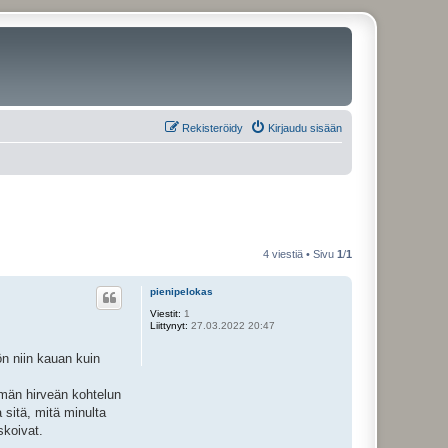
Rekisteröidy
Kirjaudu sisään
4 viestiä • Sivu
1
/
1
pienipelokas
Viestit:
1
Liittynyt:
27.03.2022 20:47
n niin kauan kuin
ämän hirveän kohtelun
 sitä, mitä minulta
skoivat.