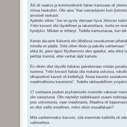
Äiti oli vaativa ja kommunikointi hänen kanssaan oli yleensä 
minua haukuttiin. Olin aina "ihan samanlainen kuin [toimeton
arvosteli rankasti.
Ajattelin silloin "Jos en pysty olemaan hyvä Jehovan todista
Yritin kovasti olla täydellinen ja rakastettava, mutta en o
hyödyksi. Mikään ei riittänyt. Todella kannustavaa, kun tekee
Kerran ala-aste ikäisenä olin lähdössä seurakunnan pihatalk
minulla on päällä. Siitä sitten itkien ja pakolla vaihtamaan "
ehkä 9v, pieni lapsi! Myöhemmin olen ajatellut, että ehkä i
peittää itsensä, ettei vanhat äijät katsele.
En oikein ollut täysillä halukas palvelemaan mitään jumalia
nuorena. Yritin kovasti haluta olla mukana uskossa, rukoilin
ulkopuoliset kaverit oli kiellettyjä. Ainoa kaverini seura
maailmallisista kavereista". Todella rakkaudellinen ympäris
17 vuotiaana jouduin psykiatriselle osastolle vakavan ma
olin sairastunut. Olin näytellyt taidokkaasti osaani todista
pois uskonnosta, vaan maailmasta. Maailma oli loppumassa, 
en ollut siellä onnellinen, miksi olisin muuallakaan?
Mitä vanhemmaksi kasvoin, sitä enemmän kaikkilla oli odotuks
vaihtoehtoa.