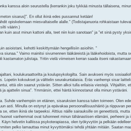
onka kanssa aloin seurustella (kerrankin joku tykkää minusta tällaisena, minun 
oimeton sisarus]". En ollut ikinä edes pussannut ketään!
ähdit opiskelemaan miesvaltaiselle alalle." (Todistajanuoria rohkaistaan tule
ilti väärin.)
auan kuin asut minun kattoni alla, teet niin kuin sanotaan" ja "et sinä pysty yks
 asioistani, kehotti keskittymään hengellisiin asioihin. "
va siunaa." Vaimo mainitsi sivumennen lääkäreistä ja lääkehoidoista, mutta se
a tuli kastamaton julistaja. Yritin vielä viimeisen kerran saada itseni rakastam
ltani, koulukuraattorilta ja koulupsykologilta. Sain avukseni myös sosiaalioh
. Lopetin kokoukset ja välttelin seurakuntalaisia. Eräs vanhempi sisar laitteli 
, että olin saanut ystävän. Sitten alkoi tulla erilaisia viestejä. Vihjailtiin, e
 ja ajattelin sinua". Ymmärsin, ettei häntä kiinnostanut olla minun ystäväni.
a. Suhde vanhempiin on etäinen, sisaruksien kanssa tulen toimeen. Olen ede
uun asti. Minulla on estynyt ja epävakaa persoonallisuushäiriö ja riippuvan per
se, etten ikinä ole tarpeeksi. Alttius näille sairauksille on geneettistä, mutta
a huonot vanhemmat ovat tuhonneet minun tähänastisen elämäni, perheeni ja 
 Käyn helvetin kalliissa psykoterapiassa, olen työkyvytön ja pelkään edelle
useimmiten pelko lamauttaa minut kyvyttömäksi tehdä yhtään mitään. Saatan ma