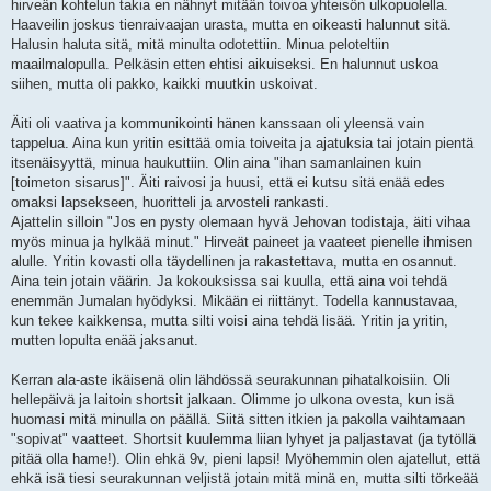
hirveän kohtelun takia en nähnyt mitään toivoa yhteisön ulkopuolella.
Haaveilin joskus tienraivaajan urasta, mutta en oikeasti halunnut sitä.
Halusin haluta sitä, mitä minulta odotettiin. Minua peloteltiin
maailmalopulla. Pelkäsin etten ehtisi aikuiseksi. En halunnut uskoa
siihen, mutta oli pakko, kaikki muutkin uskoivat.
Äiti oli vaativa ja kommunikointi hänen kanssaan oli yleensä vain
tappelua. Aina kun yritin esittää omia toiveita ja ajatuksia tai jotain pientä
itsenäisyyttä, minua haukuttiin. Olin aina "ihan samanlainen kuin
[toimeton sisarus]". Äiti raivosi ja huusi, että ei kutsu sitä enää edes
omaksi lapsekseen, huoritteli ja arvosteli rankasti.
Ajattelin silloin "Jos en pysty olemaan hyvä Jehovan todistaja, äiti vihaa
myös minua ja hylkää minut." Hirveät paineet ja vaateet pienelle ihmisen
alulle. Yritin kovasti olla täydellinen ja rakastettava, mutta en osannut.
Aina tein jotain väärin. Ja kokouksissa sai kuulla, että aina voi tehdä
enemmän Jumalan hyödyksi. Mikään ei riittänyt. Todella kannustavaa,
kun tekee kaikkensa, mutta silti voisi aina tehdä lisää. Yritin ja yritin,
mutten lopulta enää jaksanut.
Kerran ala-aste ikäisenä olin lähdössä seurakunnan pihatalkoisiin. Oli
hellepäivä ja laitoin shortsit jalkaan. Olimme jo ulkona ovesta, kun isä
huomasi mitä minulla on päällä. Siitä sitten itkien ja pakolla vaihtamaan
"sopivat" vaatteet. Shortsit kuulemma liian lyhyet ja paljastavat (ja tytöllä
pitää olla hame!). Olin ehkä 9v, pieni lapsi! Myöhemmin olen ajatellut, että
ehkä isä tiesi seurakunnan veljistä jotain mitä minä en, mutta silti törkeää