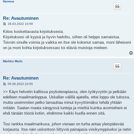
Harmus
Re: Avautuminen
V
28.03.2022 10:59
i
e
Kiitos koskettavasta kirjoituksesta.
s
Kirjoituksesi oli kypsä ja hyvin harkittu, siihen oli helppo samaistua.
t
i
Toivoin sinulle voimia ja vaikka en itse ole kokenut samaa, moni läheiseni
on ja moni kohta kirjoituksessasi toi eläviä muistoja mieleen.
Markku Meilo
Re: Avautuminen
V
05.06.2022 23:55
i
e
>> Käyn helvetin kalliissa psykoterapiassa, olen työkyvytön ja pelkään
s
edelleen maailmanloppua. Uskallan välillä ajatella, ettei loppu ole tulossa,
t
i
mutta useimmiten pelko lamauttaa minut kyvyttömäksi tehdä yhtään
mitään. Saatan maata sängyssä tunteja ja miettiä kuinka avomieheni ei
ehdi tänään töistä kotiin, ehdimme kaikki kuolla ennen sitä.
Tosi rankka maailmankuva, johon vieraan on turha antaa yleispätevää
korjausta. Itse näin uskontoon liittyviä painajasia viisikymppiseksi ja netin