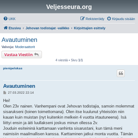
Veljesseura.org
UKK
Rekisteröidy
Kirjaudu sisään
Etusivu
Jehovan todistajat -valikko
Kirjoittajien esittely
Avautuminen
Valvoja:
Moderaattorit
Vastaa Viestiin
4 viestiä • Sivu
1
/
1
pienipelokas
Avautuminen
V
27.03.2022 22:14
i
e
Hei!
s
Olen 23v nainen. Vanhempani ovat Jehovan todistajia, samoin molemmat
t
i
sisarukseni (toinen toimettomana). Olen itse kuulunut yhteisöön niin
kauan kuin muistan (nyt kuitenkin melkein 4 vuotta irtautuneena). Isä
liittyi ensin ja äiti luullakseni joskus minun ollessa 2v.
Jouduin esiteininä karttamaan vanhinta sisarustani, kun tämä meni
naimisiin maailmallisen kanssa. Karttaminen jatkui monta vuotta. Tämän