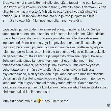
Eräs vanhempi sisar laitteli minulle viestejä ja tapasimme pari kertaa.
Hän kertoi omia kokemuksiaan ja tuntui, että olin saanut ystävän. Sitten
alkoi tulla erilaisia viestejä. Vihjailtiin, että "olipa hyvä päivänteksti
tänään" ja "Luin tänään Raamatusta sitä ja tätä ja ajattelin sinua".
Ymmärsin, ettei häntä kiinnostanut olla minun ystäväni.
Lapsuuden ja nuoruuden kokemukset olivat minulle rankkoja. Suhde
vanhempiin on etäinen, sisaruksien kanssa tulen toimeen. Olen edelleen
masentunut ja ahdistunut. Kärsin syömishäiriöstä luultavasti elämäni
loppuun asti. Minulla on estynyt ja epävakaa persoonallisuushäiriö ja
riippuvan persoonan piirteitä (Suurinta osaa näissä näyttelee hylätyksi
tulemisen pelko ja se, etten ikinä ole tarpeeksi. Alttius näille sairauksille
on geneettistä, mutta kasvatus ja ympäristö ratkaisee lopputuloksen).
Jehovan todistajuus ja huonot vanhemmat ovat tuhonneet minun
tähänastisen elämäni, perheeni ja ihmissuhteeni, mielenterveydestä
puhumattakaan. Yritän selvitä elämästä. Käyn helvetin kalliissa
psykoterapiassa, olen työkyvytön ja pelkään edelleen maailmanloppua.
Uskallan välillä ajatella, ettei loppu ole tulossa, mutta useimmiten pelko
lamauttaa minut kyvyttömäksi tehdä yhtään mitään. Saatan maata
sängyssä tunteja ja miettiä kuinka avomieheni ei ehdi tänään töistä kotiin,
ehdimme kaikki kuolla ennen sitä.
Mun piti saada avautua
Kiitos lukemisesta