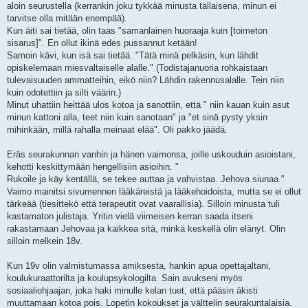
aloin seurustella (kerrankin joku tykkää minusta tällaisena, minun ei
tarvitse olla mitään enempää).
Kun äiti sai tietää, olin taas "samanlainen huoraaja kuin [toimeton
sisarus]". En ollut ikinä edes pussannut ketään!
Samoin kävi, kun isä sai tietää. "Tätä minä pelkäsin, kun lähdit
opiskelemaan miesvaltaiselle alalle." (Todistajanuoria rohkaistaan
tulevaisuuden ammatteihin, eikö niin? Lähdin rakennusalalle. Tein niin
kuin odotettiin ja silti väärin.)
Minut uhattiin heittää ulos kotoa ja sanottiin, että " niin kauan kuin asut
minun kattoni alla, teet niin kuin sanotaan" ja "et sinä pysty yksin
mihinkään, millä rahalla meinaat elää". Oli pakko jäädä.
Eräs seurakunnan vanhin ja hänen vaimonsa, joille uskouduin asioistani,
kehotti keskittymään hengellisiin asioihin. "
Rukoile ja käy kentällä, se tekee auttaa ja vahvistaa. Jehova siunaa."
Vaimo mainitsi sivumennen lääkäreistä ja lääkehoidoista, mutta se ei ollut
tärkeää (tiesittekö että terapeutit ovat vaarallisia). Silloin minusta tuli
kastamaton julistaja. Yritin vielä viimeisen kerran saada itseni
rakastamaan Jehovaa ja kaikkea sitä, minkä keskellä olin elänyt. Olin
silloin melkein 18v.
Kun 19v olin valmistumassa amiksesta, hankin apua opettajaltani,
koulukuraattorilta ja koulupsykologilta. Sain avukseni myös
sosiaaliohjaajan, joka haki minulle kelan tuet, että pääsin äkisti
muuttamaan kotoa pois. Lopetin kokoukset ja välttelin seurakuntalaisia.