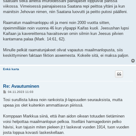
saatuani sekä aihetta imuroidessani painajaiset loppuivat parissa
viikossa. Vimeisessä painajaisessa Saatana repi peittoa yltäni ja kun
mainitsin Jehovan nimen, niin Saatana luovutti ja peitto putosi päälleni.
Raamatun maailmanloppu oli ja meni noin 2000 vuotta sitten,
ripeimmillään noin vuonna 46 kun ylipappi Kaifas kuoli. Jeesushan lupsi
Kaifaan ja kavereittensa havaitsevan omin silmin kun Jeesus pilvien
kantamana palaa (Mark. 14:61, 62).
Minulle pelkät raamatunjakeet olivat vapautus maailmanlopusta, siis
keskittyminen faktaan fiktion aswemesta. Kokeile sitä, ei maksa paljon.
Enkä karta
Re: Avautuminen
V
04.11.2023 11:03
i
e
Tosi surullista lukea noin rankoista jt-lapsuuden seurauksista, mutta
s
upeaa jos olet kuitenkin ammattiavun piirissä.
t
i
Komppaan Markkua siinä, että ihan aidon oikean totuuden tietäminen
voisi helpottaa maailmanlopun pelkoa. Itselläni harmagedonin pelko
hävisi, kun tajusin miten pieleen jt:t laskevat vuoden 1914, tuon vuoden
josta loppua kovasti laskeskellaan.