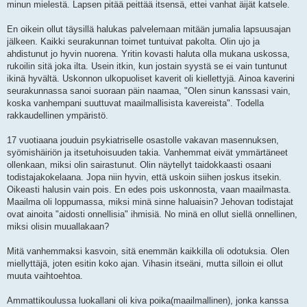
minun mielestä. Lapsen pitää peittää itsensä, ettei vanhat äijät katsele.
En oikein ollut täysillä halukas palvelemaan mitään jumalia lapsuusajan
jälkeen. Kaikki seurakunnan toimet tuntuivat pakolta. Olin ujo ja
ahdistunut jo hyvin nuorena. Yritin kovasti haluta olla mukana uskossa,
rukoilin sitä joka ilta. Usein itkin, kun jostain syystä se ei vain tuntunut
ikinä hyvältä. Uskonnon ulkopuoliset kaverit oli kiellettyjä. Ainoa kaverini
seurakunnassa sanoi suoraan päin naamaa, "Olen sinun kanssasi vain,
koska vanhempani suuttuvat maailmallisista kavereista". Todella
rakkaudellinen ympäristö.
17 vuotiaana jouduin psykiatriselle osastolle vakavan masennuksen,
syömishäiriön ja itsetuhoisuuden takia. Vanhemmat eivät ymmärtäneet
ollenkaan, miksi olin sairastunut. Olin näytellyt taidokkaasti osaani
todistajakokelaana. Jopa niin hyvin, että uskoin siihen joskus itsekin.
Oikeasti halusin vain pois. En edes pois uskonnosta, vaan maailmasta.
Maailma oli loppumassa, miksi minä sinne haluaisin? Jehovan todistajat
ovat ainoita "aidosti onnellisia" ihmisiä. No minä en ollut siellä onnellinen,
miksi olisin muuallakaan?
Mitä vanhemmaksi kasvoin, sitä enemmän kaikkilla oli odotuksia. Olen
miellyttäjä, joten esitin koko ajan. Vihasin itseäni, mutta silloin ei ollut
muuta vaihtoehtoa.
Ammattikoulussa luokallani oli kiva poika(maailmallinen), jonka kanssa