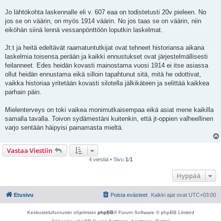
Jo lähtökohta laskennalle eli v. 607 eaa on todistetusti 20v pieleen. No
jos se on väärin, on myös 1914 väärin. No jos taas se on väärin, niin
eiköhän siinä lennä vessanpönttöön loputkin laskelmat.
Jt:t ja heitä edeltävät raamatuntutkijat ovat tehneet historiansa aikana
laskelmia toisensa perään ja kaikki ennustukset ovat järjestelmällisesti
feilanneet. Edes heidän kovasti mainostama vuosi 1914 ei itse asiassa
ollut heidän ennustama eikä silloin tapahtunut sitä, mitä he odottivat,
vaikka historiaa yritetään kovasti silotella jälkikäteen ja selittää kaikkea
parhain päin.
Mielenterveys on toki vaikea monimutkaisempaa eikä asiat mene kaikilla
samalla tavalla. Toivon sydämestäni kuitenkin, että jt-oppien valheellinen
varjo sentään häipyisi painamasta mieltä.
Vastaa Viestiin
4 viestiä • Sivu
1
/
1
Hyppää
Etusivu
Poista evästeet
Kaikki ajat ovat
UTC+03:00
Keskustelufoorumin ohjelmisto
phpBB
® Forum Software © phpBB Limited