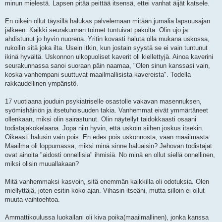
minun mielestä. Lapsen pitää peittää itsensä, ettei vanhat äijät katsele.
En oikein ollut täysillä halukas palvelemaan mitään jumalia lapsuusajan
jälkeen. Kaikki seurakunnan toimet tuntuivat pakolta. Olin ujo ja
ahdistunut jo hyvin nuorena. Yritin kovasti haluta olla mukana uskossa,
rukoilin sitä joka ilta. Usein itkin, kun jostain syystä se ei vain tuntunut
ikinä hyvältä. Uskonnon ulkopuoliset kaverit oli kiellettyjä. Ainoa kaverini
seurakunnassa sanoi suoraan päin naamaa, "Olen sinun kanssasi vain,
koska vanhempani suuttuvat maailmallisista kavereista". Todella
rakkaudellinen ympäristö.
17 vuotiaana jouduin psykiatriselle osastolle vakavan masennuksen,
syömishäiriön ja itsetuhoisuuden takia. Vanhemmat eivät ymmärtäneet
ollenkaan, miksi olin sairastunut. Olin näytellyt taidokkaasti osaani
todistajakokelaana. Jopa niin hyvin, että uskoin siihen joskus itsekin.
Oikeasti halusin vain pois. En edes pois uskonnosta, vaan maailmasta.
Maailma oli loppumassa, miksi minä sinne haluaisin? Jehovan todistajat
ovat ainoita "aidosti onnellisia" ihmisiä. No minä en ollut siellä onnellinen,
miksi olisin muuallakaan?
Mitä vanhemmaksi kasvoin, sitä enemmän kaikkilla oli odotuksia. Olen
miellyttäjä, joten esitin koko ajan. Vihasin itseäni, mutta silloin ei ollut
muuta vaihtoehtoa.
Ammattikoulussa luokallani oli kiva poika(maailmallinen), jonka kanssa