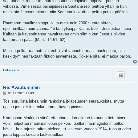
saatuani sekä aihetta imuroidessani painajaiset loppuivat parissa
viikossa. Vimeisessä painajaisessa Saatana repi peittoa yltäni ja kun
mainitsin Jehovan nimen, niin Saatana luovutti ja peitto putosi päälleni.
Raamatun maailmanloppu oli ja meni noin 2000 vuotta sitten,
ripeimmillään noin vuonna 46 kun ylipappi Kaifas kuoli. Jeesushan lupsi
Kaifaan ja kavereittensa havaitsevan omin silmin kun Jeesus pilvien
kantamana palaa (Mark. 14:61, 62).
Minulle pelkät raamatunjakeet olivat vapautus maailmanlopusta, siis
keskittyminen faktaan fiktion aswemesta. Kokeile sitä, ei maksa paljon.
Enkä karta
Re: Avautuminen
V
04.11.2023 11:03
i
e
Tosi surullista lukea noin rankoista jt-lapsuuden seurauksista, mutta
s
upeaa jos olet kuitenkin ammattiavun piirissä.
t
i
Komppaan Markkua siinä, että ihan aidon oikean totuuden tietäminen
voisi helpottaa maailmanlopun pelkoa. Itselläni harmagedonin pelko
hävisi, kun tajusin miten pieleen jt:t laskevat vuoden 1914, tuon vuoden
josta loppua kovasti laskeskellaan.