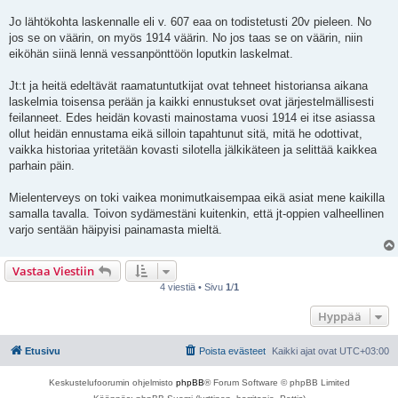
Jo lähtökohta laskennalle eli v. 607 eaa on todistetusti 20v pieleen. No
jos se on väärin, on myös 1914 väärin. No jos taas se on väärin, niin
eiköhän siinä lennä vessanpönttöön loputkin laskelmat.
Jt:t ja heitä edeltävät raamatuntutkijat ovat tehneet historiansa aikana
laskelmia toisensa perään ja kaikki ennustukset ovat järjestelmällisesti
feilanneet. Edes heidän kovasti mainostama vuosi 1914 ei itse asiassa
ollut heidän ennustama eikä silloin tapahtunut sitä, mitä he odottivat,
vaikka historiaa yritetään kovasti silotella jälkikäteen ja selittää kaikkea
parhain päin.
Mielenterveys on toki vaikea monimutkaisempaa eikä asiat mene kaikilla
samalla tavalla. Toivon sydämestäni kuitenkin, että jt-oppien valheellinen
varjo sentään häipyisi painamasta mieltä.
Vastaa Viestiin
4 viestiä • Sivu
1
/
1
Hyppää
Etusivu
Poista evästeet
Kaikki ajat ovat
UTC+03:00
Keskustelufoorumin ohjelmisto
phpBB
® Forum Software © phpBB Limited