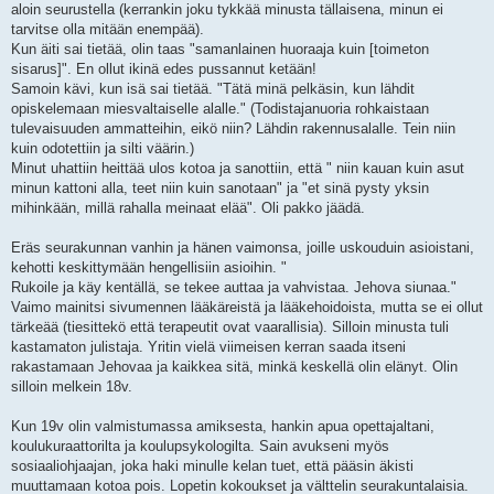
aloin seurustella (kerrankin joku tykkää minusta tällaisena, minun ei
tarvitse olla mitään enempää).
Kun äiti sai tietää, olin taas "samanlainen huoraaja kuin [toimeton
sisarus]". En ollut ikinä edes pussannut ketään!
Samoin kävi, kun isä sai tietää. "Tätä minä pelkäsin, kun lähdit
opiskelemaan miesvaltaiselle alalle." (Todistajanuoria rohkaistaan
tulevaisuuden ammatteihin, eikö niin? Lähdin rakennusalalle. Tein niin
kuin odotettiin ja silti väärin.)
Minut uhattiin heittää ulos kotoa ja sanottiin, että " niin kauan kuin asut
minun kattoni alla, teet niin kuin sanotaan" ja "et sinä pysty yksin
mihinkään, millä rahalla meinaat elää". Oli pakko jäädä.
Eräs seurakunnan vanhin ja hänen vaimonsa, joille uskouduin asioistani,
kehotti keskittymään hengellisiin asioihin. "
Rukoile ja käy kentällä, se tekee auttaa ja vahvistaa. Jehova siunaa."
Vaimo mainitsi sivumennen lääkäreistä ja lääkehoidoista, mutta se ei ollut
tärkeää (tiesittekö että terapeutit ovat vaarallisia). Silloin minusta tuli
kastamaton julistaja. Yritin vielä viimeisen kerran saada itseni
rakastamaan Jehovaa ja kaikkea sitä, minkä keskellä olin elänyt. Olin
silloin melkein 18v.
Kun 19v olin valmistumassa amiksesta, hankin apua opettajaltani,
koulukuraattorilta ja koulupsykologilta. Sain avukseni myös
sosiaaliohjaajan, joka haki minulle kelan tuet, että pääsin äkisti
muuttamaan kotoa pois. Lopetin kokoukset ja välttelin seurakuntalaisia.