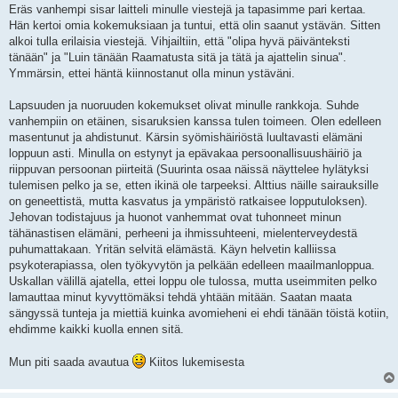
Eräs vanhempi sisar laitteli minulle viestejä ja tapasimme pari kertaa.
Hän kertoi omia kokemuksiaan ja tuntui, että olin saanut ystävän. Sitten
alkoi tulla erilaisia viestejä. Vihjailtiin, että "olipa hyvä päivänteksti
tänään" ja "Luin tänään Raamatusta sitä ja tätä ja ajattelin sinua".
Ymmärsin, ettei häntä kiinnostanut olla minun ystäväni.
Lapsuuden ja nuoruuden kokemukset olivat minulle rankkoja. Suhde
vanhempiin on etäinen, sisaruksien kanssa tulen toimeen. Olen edelleen
masentunut ja ahdistunut. Kärsin syömishäiriöstä luultavasti elämäni
loppuun asti. Minulla on estynyt ja epävakaa persoonallisuushäiriö ja
riippuvan persoonan piirteitä (Suurinta osaa näissä näyttelee hylätyksi
tulemisen pelko ja se, etten ikinä ole tarpeeksi. Alttius näille sairauksille
on geneettistä, mutta kasvatus ja ympäristö ratkaisee lopputuloksen).
Jehovan todistajuus ja huonot vanhemmat ovat tuhonneet minun
tähänastisen elämäni, perheeni ja ihmissuhteeni, mielenterveydestä
puhumattakaan. Yritän selvitä elämästä. Käyn helvetin kalliissa
psykoterapiassa, olen työkyvytön ja pelkään edelleen maailmanloppua.
Uskallan välillä ajatella, ettei loppu ole tulossa, mutta useimmiten pelko
lamauttaa minut kyvyttömäksi tehdä yhtään mitään. Saatan maata
sängyssä tunteja ja miettiä kuinka avomieheni ei ehdi tänään töistä kotiin,
ehdimme kaikki kuolla ennen sitä.
Mun piti saada avautua
Kiitos lukemisesta