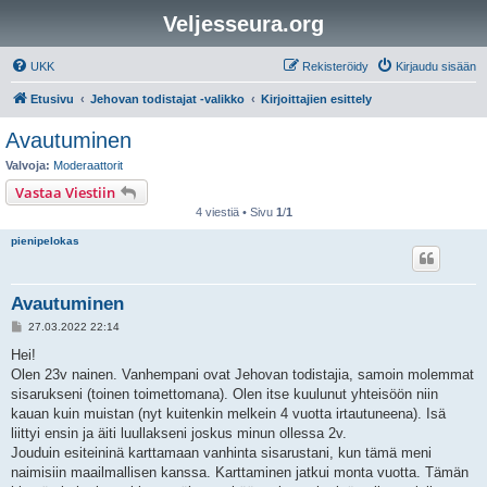
Veljesseura.org
UKK
Rekisteröidy
Kirjaudu sisään
Etusivu
Jehovan todistajat -valikko
Kirjoittajien esittely
Avautuminen
Valvoja:
Moderaattorit
Vastaa Viestiin
4 viestiä • Sivu
1
/
1
pienipelokas
Avautuminen
V
27.03.2022 22:14
i
e
Hei!
s
Olen 23v nainen. Vanhempani ovat Jehovan todistajia, samoin molemmat
t
i
sisarukseni (toinen toimettomana). Olen itse kuulunut yhteisöön niin
kauan kuin muistan (nyt kuitenkin melkein 4 vuotta irtautuneena). Isä
liittyi ensin ja äiti luullakseni joskus minun ollessa 2v.
Jouduin esiteininä karttamaan vanhinta sisarustani, kun tämä meni
naimisiin maailmallisen kanssa. Karttaminen jatkui monta vuotta. Tämän