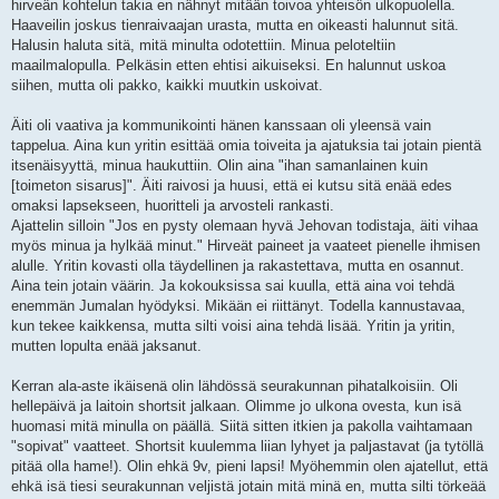
hirveän kohtelun takia en nähnyt mitään toivoa yhteisön ulkopuolella.
Haaveilin joskus tienraivaajan urasta, mutta en oikeasti halunnut sitä.
Halusin haluta sitä, mitä minulta odotettiin. Minua peloteltiin
maailmalopulla. Pelkäsin etten ehtisi aikuiseksi. En halunnut uskoa
siihen, mutta oli pakko, kaikki muutkin uskoivat.
Äiti oli vaativa ja kommunikointi hänen kanssaan oli yleensä vain
tappelua. Aina kun yritin esittää omia toiveita ja ajatuksia tai jotain pientä
itsenäisyyttä, minua haukuttiin. Olin aina "ihan samanlainen kuin
[toimeton sisarus]". Äiti raivosi ja huusi, että ei kutsu sitä enää edes
omaksi lapsekseen, huoritteli ja arvosteli rankasti.
Ajattelin silloin "Jos en pysty olemaan hyvä Jehovan todistaja, äiti vihaa
myös minua ja hylkää minut." Hirveät paineet ja vaateet pienelle ihmisen
alulle. Yritin kovasti olla täydellinen ja rakastettava, mutta en osannut.
Aina tein jotain väärin. Ja kokouksissa sai kuulla, että aina voi tehdä
enemmän Jumalan hyödyksi. Mikään ei riittänyt. Todella kannustavaa,
kun tekee kaikkensa, mutta silti voisi aina tehdä lisää. Yritin ja yritin,
mutten lopulta enää jaksanut.
Kerran ala-aste ikäisenä olin lähdössä seurakunnan pihatalkoisiin. Oli
hellepäivä ja laitoin shortsit jalkaan. Olimme jo ulkona ovesta, kun isä
huomasi mitä minulla on päällä. Siitä sitten itkien ja pakolla vaihtamaan
"sopivat" vaatteet. Shortsit kuulemma liian lyhyet ja paljastavat (ja tytöllä
pitää olla hame!). Olin ehkä 9v, pieni lapsi! Myöhemmin olen ajatellut, että
ehkä isä tiesi seurakunnan veljistä jotain mitä minä en, mutta silti törkeää