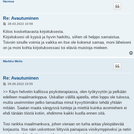
Harmus
Re: Avautuminen
V
28.03.2022 10:59
i
e
Kiitos koskettavasta kirjoituksesta.
s
Kirjoituksesi oli kypsä ja hyvin harkittu, siihen oli helppo samaistua.
t
i
Toivoin sinulle voimia ja vaikka en itse ole kokenut samaa, moni läheiseni
on ja moni kohta kirjoituksessasi toi eläviä muistoja mieleen.
Markku Meilo
Re: Avautuminen
V
05.06.2022 23:55
i
e
>> Käyn helvetin kalliissa psykoterapiassa, olen työkyvytön ja pelkään
s
edelleen maailmanloppua. Uskallan välillä ajatella, ettei loppu ole tulossa,
t
i
mutta useimmiten pelko lamauttaa minut kyvyttömäksi tehdä yhtään
mitään. Saatan maata sängyssä tunteja ja miettiä kuinka avomieheni ei
ehdi tänään töistä kotiin, ehdimme kaikki kuolla ennen sitä.
Tosi rankka maailmankuva, johon vieraan on turha antaa yleispätevää
korjausta. Itse näin uskontoon liittyviä painajasia viisikymppiseksi ja netin