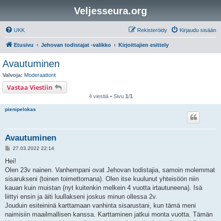
Veljesseura.org
UKK
Rekisteröidy
Kirjaudu sisään
Etusivu
Jehovan todistajat -valikko
Kirjoittajien esittely
Avautuminen
Valvoja:
Moderaattorit
Vastaa Viestiin
4 viestiä • Sivu
1
/
1
pienipelokas
Avautuminen
V
27.03.2022 22:14
i
e
Hei!
s
Olen 23v nainen. Vanhempani ovat Jehovan todistajia, samoin molemmat
t
i
sisarukseni (toinen toimettomana). Olen itse kuulunut yhteisöön niin
kauan kuin muistan (nyt kuitenkin melkein 4 vuotta irtautuneena). Isä
liittyi ensin ja äiti luullakseni joskus minun ollessa 2v.
Jouduin esiteininä karttamaan vanhinta sisarustani, kun tämä meni
naimisiin maailmallisen kanssa. Karttaminen jatkui monta vuotta. Tämän