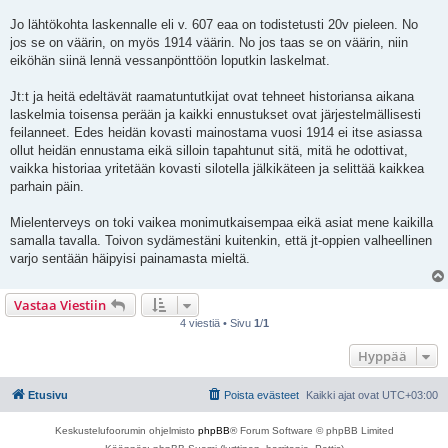
Jo lähtökohta laskennalle eli v. 607 eaa on todistetusti 20v pieleen. No
jos se on väärin, on myös 1914 väärin. No jos taas se on väärin, niin
eiköhän siinä lennä vessanpönttöön loputkin laskelmat.
Jt:t ja heitä edeltävät raamatuntutkijat ovat tehneet historiansa aikana
laskelmia toisensa perään ja kaikki ennustukset ovat järjestelmällisesti
feilanneet. Edes heidän kovasti mainostama vuosi 1914 ei itse asiassa
ollut heidän ennustama eikä silloin tapahtunut sitä, mitä he odottivat,
vaikka historiaa yritetään kovasti silotella jälkikäteen ja selittää kaikkea
parhain päin.
Mielenterveys on toki vaikea monimutkaisempaa eikä asiat mene kaikilla
samalla tavalla. Toivon sydämestäni kuitenkin, että jt-oppien valheellinen
varjo sentään häipyisi painamasta mieltä.
Vastaa Viestiin
4 viestiä • Sivu
1
/
1
Hyppää
Etusivu
Poista evästeet
Kaikki ajat ovat
UTC+03:00
Keskustelufoorumin ohjelmisto
phpBB
® Forum Software © phpBB Limited