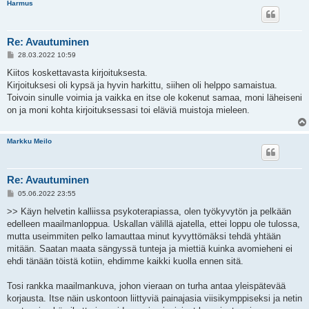
Harmus
Re: Avautuminen
V
28.03.2022 10:59
i
e
Kiitos koskettavasta kirjoituksesta.
s
Kirjoituksesi oli kypsä ja hyvin harkittu, siihen oli helppo samaistua.
t
i
Toivoin sinulle voimia ja vaikka en itse ole kokenut samaa, moni läheiseni
on ja moni kohta kirjoituksessasi toi eläviä muistoja mieleen.
Markku Meilo
Re: Avautuminen
V
05.06.2022 23:55
i
e
>> Käyn helvetin kalliissa psykoterapiassa, olen työkyvytön ja pelkään
s
edelleen maailmanloppua. Uskallan välillä ajatella, ettei loppu ole tulossa,
t
i
mutta useimmiten pelko lamauttaa minut kyvyttömäksi tehdä yhtään
mitään. Saatan maata sängyssä tunteja ja miettiä kuinka avomieheni ei
ehdi tänään töistä kotiin, ehdimme kaikki kuolla ennen sitä.
Tosi rankka maailmankuva, johon vieraan on turha antaa yleispätevää
korjausta. Itse näin uskontoon liittyviä painajasia viisikymppiseksi ja netin