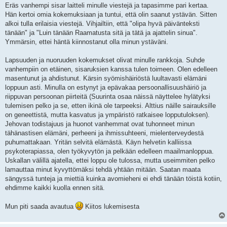
Eräs vanhempi sisar laitteli minulle viestejä ja tapasimme pari kertaa.
Hän kertoi omia kokemuksiaan ja tuntui, että olin saanut ystävän. Sitten
alkoi tulla erilaisia viestejä. Vihjailtiin, että "olipa hyvä päivänteksti
tänään" ja "Luin tänään Raamatusta sitä ja tätä ja ajattelin sinua".
Ymmärsin, ettei häntä kiinnostanut olla minun ystäväni.
Lapsuuden ja nuoruuden kokemukset olivat minulle rankkoja. Suhde
vanhempiin on etäinen, sisaruksien kanssa tulen toimeen. Olen edelleen
masentunut ja ahdistunut. Kärsin syömishäiriöstä luultavasti elämäni
loppuun asti. Minulla on estynyt ja epävakaa persoonallisuushäiriö ja
riippuvan persoonan piirteitä (Suurinta osaa näissä näyttelee hylätyksi
tulemisen pelko ja se, etten ikinä ole tarpeeksi. Alttius näille sairauksille
on geneettistä, mutta kasvatus ja ympäristö ratkaisee lopputuloksen).
Jehovan todistajuus ja huonot vanhemmat ovat tuhonneet minun
tähänastisen elämäni, perheeni ja ihmissuhteeni, mielenterveydestä
puhumattakaan. Yritän selvitä elämästä. Käyn helvetin kalliissa
psykoterapiassa, olen työkyvytön ja pelkään edelleen maailmanloppua.
Uskallan välillä ajatella, ettei loppu ole tulossa, mutta useimmiten pelko
lamauttaa minut kyvyttömäksi tehdä yhtään mitään. Saatan maata
sängyssä tunteja ja miettiä kuinka avomieheni ei ehdi tänään töistä kotiin,
ehdimme kaikki kuolla ennen sitä.
Mun piti saada avautua
Kiitos lukemisesta