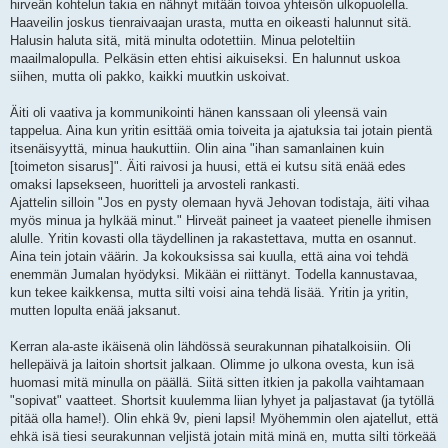
hirveän kohtelun takia en nähnyt mitään toivoa yhteisön ulkopuolella.
Haaveilin joskus tienraivaajan urasta, mutta en oikeasti halunnut sitä.
Halusin haluta sitä, mitä minulta odotettiin. Minua peloteltiin
maailmalopulla. Pelkäsin etten ehtisi aikuiseksi. En halunnut uskoa
siihen, mutta oli pakko, kaikki muutkin uskoivat.
Äiti oli vaativa ja kommunikointi hänen kanssaan oli yleensä vain
tappelua. Aina kun yritin esittää omia toiveita ja ajatuksia tai jotain pientä
itsenäisyyttä, minua haukuttiin. Olin aina "ihan samanlainen kuin
[toimeton sisarus]". Äiti raivosi ja huusi, että ei kutsu sitä enää edes
omaksi lapsekseen, huoritteli ja arvosteli rankasti.
Ajattelin silloin "Jos en pysty olemaan hyvä Jehovan todistaja, äiti vihaa
myös minua ja hylkää minut." Hirveät paineet ja vaateet pienelle ihmisen
alulle. Yritin kovasti olla täydellinen ja rakastettava, mutta en osannut.
Aina tein jotain väärin. Ja kokouksissa sai kuulla, että aina voi tehdä
enemmän Jumalan hyödyksi. Mikään ei riittänyt. Todella kannustavaa,
kun tekee kaikkensa, mutta silti voisi aina tehdä lisää. Yritin ja yritin,
mutten lopulta enää jaksanut.
Kerran ala-aste ikäisenä olin lähdössä seurakunnan pihatalkoisiin. Oli
hellepäivä ja laitoin shortsit jalkaan. Olimme jo ulkona ovesta, kun isä
huomasi mitä minulla on päällä. Siitä sitten itkien ja pakolla vaihtamaan
"sopivat" vaatteet. Shortsit kuulemma liian lyhyet ja paljastavat (ja tytöllä
pitää olla hame!). Olin ehkä 9v, pieni lapsi! Myöhemmin olen ajatellut, että
ehkä isä tiesi seurakunnan veljistä jotain mitä minä en, mutta silti törkeää