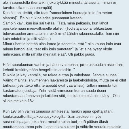
aloin seurustella (kerrankin joku tykkää minusta tällaisena, minun ei
tarvitse olla mitään enempää).
Kun äiti sai tietää, olin taas "samanlainen huoraaja kuin [toimeton
sisarus]". En ollut ikinä edes pussannut ketään!
Samoin kävi, kun isä sai tietää. "Tätä minä pelkäsin, kun lähdit
opiskelemaan miesvaltaiselle alalle." (Todistajanuoria rohkaistaan
tulevaisuuden ammatteihin, eikö niin? Lähdin rakennusalalle. Tein niin
kuin odotettiin ja silti väärin.)
Minut uhattiin heittää ulos kotoa ja sanottiin, että " niin kauan kuin asut
minun kattoni alla, teet niin kuin sanotaan" ja "et sinä pysty yksin
mihinkään, millä rahalla meinaat elää". Oli pakko jäädä.
Eräs seurakunnan vanhin ja hänen vaimonsa, joille uskouduin asioistani,
kehotti keskittymään hengellisiin asioihin. "
Rukoile ja käy kentällä, se tekee auttaa ja vahvistaa. Jehova siunaa."
Vaimo mainitsi sivumennen lääkäreistä ja lääkehoidoista, mutta se ei ollut
tärkeää (tiesittekö että terapeutit ovat vaarallisia). Silloin minusta tuli
kastamaton julistaja. Yritin vielä viimeisen kerran saada itseni
rakastamaan Jehovaa ja kaikkea sitä, minkä keskellä olin elänyt. Olin
silloin melkein 18v.
Kun 19v olin valmistumassa amiksesta, hankin apua opettajaltani,
koulukuraattorilta ja koulupsykologilta. Sain avukseni myös
sosiaaliohjaajan, joka haki minulle kelan tuet, että pääsin äkisti
muuttamaan kotoa pois. Lopetin kokoukset ja välttelin seurakuntalaisia.