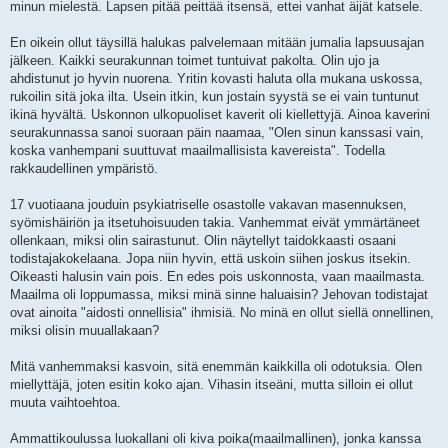
minun mielestä. Lapsen pitää peittää itsensä, ettei vanhat äijät katsele.
En oikein ollut täysillä halukas palvelemaan mitään jumalia lapsuusajan
jälkeen. Kaikki seurakunnan toimet tuntuivat pakolta. Olin ujo ja
ahdistunut jo hyvin nuorena. Yritin kovasti haluta olla mukana uskossa,
rukoilin sitä joka ilta. Usein itkin, kun jostain syystä se ei vain tuntunut
ikinä hyvältä. Uskonnon ulkopuoliset kaverit oli kiellettyjä. Ainoa kaverini
seurakunnassa sanoi suoraan päin naamaa, "Olen sinun kanssasi vain,
koska vanhempani suuttuvat maailmallisista kavereista". Todella
rakkaudellinen ympäristö.
17 vuotiaana jouduin psykiatriselle osastolle vakavan masennuksen,
syömishäiriön ja itsetuhoisuuden takia. Vanhemmat eivät ymmärtäneet
ollenkaan, miksi olin sairastunut. Olin näytellyt taidokkaasti osaani
todistajakokelaana. Jopa niin hyvin, että uskoin siihen joskus itsekin.
Oikeasti halusin vain pois. En edes pois uskonnosta, vaan maailmasta.
Maailma oli loppumassa, miksi minä sinne haluaisin? Jehovan todistajat
ovat ainoita "aidosti onnellisia" ihmisiä. No minä en ollut siellä onnellinen,
miksi olisin muuallakaan?
Mitä vanhemmaksi kasvoin, sitä enemmän kaikkilla oli odotuksia. Olen
miellyttäjä, joten esitin koko ajan. Vihasin itseäni, mutta silloin ei ollut
muuta vaihtoehtoa.
Ammattikoulussa luokallani oli kiva poika(maailmallinen), jonka kanssa