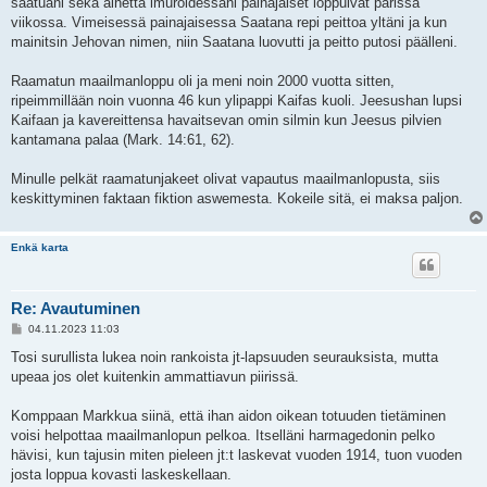
saatuani sekä aihetta imuroidessani painajaiset loppuivat parissa
viikossa. Vimeisessä painajaisessa Saatana repi peittoa yltäni ja kun
mainitsin Jehovan nimen, niin Saatana luovutti ja peitto putosi päälleni.
Raamatun maailmanloppu oli ja meni noin 2000 vuotta sitten,
ripeimmillään noin vuonna 46 kun ylipappi Kaifas kuoli. Jeesushan lupsi
Kaifaan ja kavereittensa havaitsevan omin silmin kun Jeesus pilvien
kantamana palaa (Mark. 14:61, 62).
Minulle pelkät raamatunjakeet olivat vapautus maailmanlopusta, siis
keskittyminen faktaan fiktion aswemesta. Kokeile sitä, ei maksa paljon.
Enkä karta
Re: Avautuminen
V
04.11.2023 11:03
i
e
Tosi surullista lukea noin rankoista jt-lapsuuden seurauksista, mutta
s
upeaa jos olet kuitenkin ammattiavun piirissä.
t
i
Komppaan Markkua siinä, että ihan aidon oikean totuuden tietäminen
voisi helpottaa maailmanlopun pelkoa. Itselläni harmagedonin pelko
hävisi, kun tajusin miten pieleen jt:t laskevat vuoden 1914, tuon vuoden
josta loppua kovasti laskeskellaan.