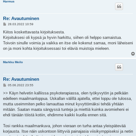
Harmus
Re: Avautuminen
V
28.03.2022 10:59
i
e
Kiitos koskettavasta kirjoituksesta.
s
Kirjoituksesi oli kypsä ja hyvin harkittu, siihen oli helppo samaistua.
t
i
Toivoin sinulle voimia ja vaikka en itse ole kokenut samaa, moni läheiseni
on ja moni kohta kirjoituksessasi toi eläviä muistoja mieleen.
Markku Meilo
Re: Avautuminen
V
05.06.2022 23:55
i
e
>> Käyn helvetin kalliissa psykoterapiassa, olen työkyvytön ja pelkään
s
edelleen maailmanloppua. Uskallan välillä ajatella, ettei loppu ole tulossa,
t
i
mutta useimmiten pelko lamauttaa minut kyvyttömäksi tehdä yhtään
mitään. Saatan maata sängyssä tunteja ja miettiä kuinka avomieheni ei
ehdi tänään töistä kotiin, ehdimme kaikki kuolla ennen sitä.
Tosi rankka maailmankuva, johon vieraan on turha antaa yleispätevää
korjausta. Itse näin uskontoon liittyviä painajasia viisikymppiseksi ja netin