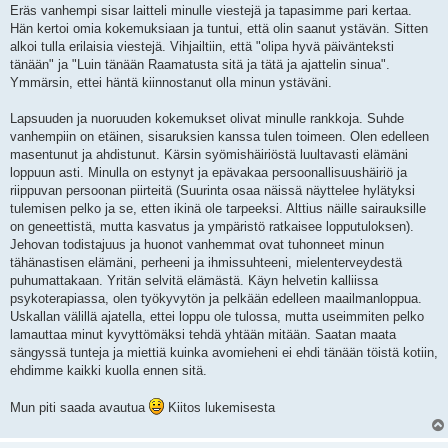
Eräs vanhempi sisar laitteli minulle viestejä ja tapasimme pari kertaa.
Hän kertoi omia kokemuksiaan ja tuntui, että olin saanut ystävän. Sitten
alkoi tulla erilaisia viestejä. Vihjailtiin, että "olipa hyvä päivänteksti
tänään" ja "Luin tänään Raamatusta sitä ja tätä ja ajattelin sinua".
Ymmärsin, ettei häntä kiinnostanut olla minun ystäväni.
Lapsuuden ja nuoruuden kokemukset olivat minulle rankkoja. Suhde
vanhempiin on etäinen, sisaruksien kanssa tulen toimeen. Olen edelleen
masentunut ja ahdistunut. Kärsin syömishäiriöstä luultavasti elämäni
loppuun asti. Minulla on estynyt ja epävakaa persoonallisuushäiriö ja
riippuvan persoonan piirteitä (Suurinta osaa näissä näyttelee hylätyksi
tulemisen pelko ja se, etten ikinä ole tarpeeksi. Alttius näille sairauksille
on geneettistä, mutta kasvatus ja ympäristö ratkaisee lopputuloksen).
Jehovan todistajuus ja huonot vanhemmat ovat tuhonneet minun
tähänastisen elämäni, perheeni ja ihmissuhteeni, mielenterveydestä
puhumattakaan. Yritän selvitä elämästä. Käyn helvetin kalliissa
psykoterapiassa, olen työkyvytön ja pelkään edelleen maailmanloppua.
Uskallan välillä ajatella, ettei loppu ole tulossa, mutta useimmiten pelko
lamauttaa minut kyvyttömäksi tehdä yhtään mitään. Saatan maata
sängyssä tunteja ja miettiä kuinka avomieheni ei ehdi tänään töistä kotiin,
ehdimme kaikki kuolla ennen sitä.
Mun piti saada avautua
Kiitos lukemisesta