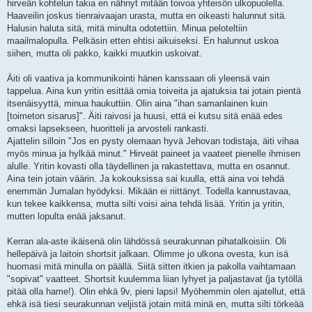
hirveän kohtelun takia en nähnyt mitään toivoa yhteisön ulkopuolella.
Haaveilin joskus tienraivaajan urasta, mutta en oikeasti halunnut sitä.
Halusin haluta sitä, mitä minulta odotettiin. Minua peloteltiin
maailmalopulla. Pelkäsin etten ehtisi aikuiseksi. En halunnut uskoa
siihen, mutta oli pakko, kaikki muutkin uskoivat.
Äiti oli vaativa ja kommunikointi hänen kanssaan oli yleensä vain
tappelua. Aina kun yritin esittää omia toiveita ja ajatuksia tai jotain pientä
itsenäisyyttä, minua haukuttiin. Olin aina "ihan samanlainen kuin
[toimeton sisarus]". Äiti raivosi ja huusi, että ei kutsu sitä enää edes
omaksi lapsekseen, huoritteli ja arvosteli rankasti.
Ajattelin silloin "Jos en pysty olemaan hyvä Jehovan todistaja, äiti vihaa
myös minua ja hylkää minut." Hirveät paineet ja vaateet pienelle ihmisen
alulle. Yritin kovasti olla täydellinen ja rakastettava, mutta en osannut.
Aina tein jotain väärin. Ja kokouksissa sai kuulla, että aina voi tehdä
enemmän Jumalan hyödyksi. Mikään ei riittänyt. Todella kannustavaa,
kun tekee kaikkensa, mutta silti voisi aina tehdä lisää. Yritin ja yritin,
mutten lopulta enää jaksanut.
Kerran ala-aste ikäisenä olin lähdössä seurakunnan pihatalkoisiin. Oli
hellepäivä ja laitoin shortsit jalkaan. Olimme jo ulkona ovesta, kun isä
huomasi mitä minulla on päällä. Siitä sitten itkien ja pakolla vaihtamaan
"sopivat" vaatteet. Shortsit kuulemma liian lyhyet ja paljastavat (ja tytöllä
pitää olla hame!). Olin ehkä 9v, pieni lapsi! Myöhemmin olen ajatellut, että
ehkä isä tiesi seurakunnan veljistä jotain mitä minä en, mutta silti törkeää