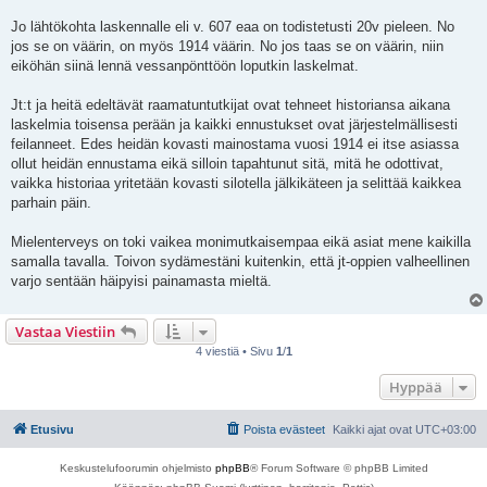
Jo lähtökohta laskennalle eli v. 607 eaa on todistetusti 20v pieleen. No
jos se on väärin, on myös 1914 väärin. No jos taas se on väärin, niin
eiköhän siinä lennä vessanpönttöön loputkin laskelmat.
Jt:t ja heitä edeltävät raamatuntutkijat ovat tehneet historiansa aikana
laskelmia toisensa perään ja kaikki ennustukset ovat järjestelmällisesti
feilanneet. Edes heidän kovasti mainostama vuosi 1914 ei itse asiassa
ollut heidän ennustama eikä silloin tapahtunut sitä, mitä he odottivat,
vaikka historiaa yritetään kovasti silotella jälkikäteen ja selittää kaikkea
parhain päin.
Mielenterveys on toki vaikea monimutkaisempaa eikä asiat mene kaikilla
samalla tavalla. Toivon sydämestäni kuitenkin, että jt-oppien valheellinen
varjo sentään häipyisi painamasta mieltä.
Vastaa Viestiin
4 viestiä • Sivu
1
/
1
Hyppää
Etusivu
Poista evästeet
Kaikki ajat ovat
UTC+03:00
Keskustelufoorumin ohjelmisto
phpBB
® Forum Software © phpBB Limited