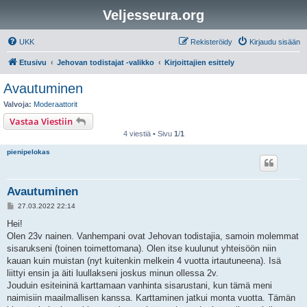
Veljesseura.org
UKK
Rekisteröidy
Kirjaudu sisään
Etusivu
Jehovan todistajat -valikko
Kirjoittajien esittely
Avautuminen
Valvoja:
Moderaattorit
Vastaa Viestiin
4 viestiä • Sivu
1
/
1
pienipelokas
Avautuminen
V
27.03.2022 22:14
i
e
Hei!
s
Olen 23v nainen. Vanhempani ovat Jehovan todistajia, samoin molemmat
t
i
sisarukseni (toinen toimettomana). Olen itse kuulunut yhteisöön niin
kauan kuin muistan (nyt kuitenkin melkein 4 vuotta irtautuneena). Isä
liittyi ensin ja äiti luullakseni joskus minun ollessa 2v.
Jouduin esiteininä karttamaan vanhinta sisarustani, kun tämä meni
naimisiin maailmallisen kanssa. Karttaminen jatkui monta vuotta. Tämän