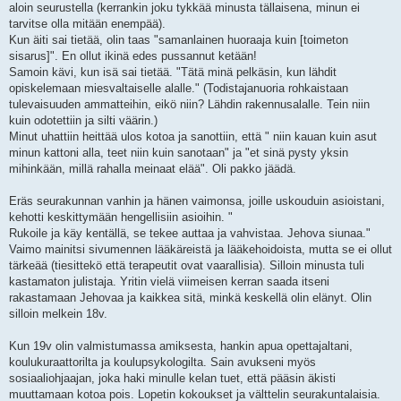
aloin seurustella (kerrankin joku tykkää minusta tällaisena, minun ei
tarvitse olla mitään enempää).
Kun äiti sai tietää, olin taas "samanlainen huoraaja kuin [toimeton
sisarus]". En ollut ikinä edes pussannut ketään!
Samoin kävi, kun isä sai tietää. "Tätä minä pelkäsin, kun lähdit
opiskelemaan miesvaltaiselle alalle." (Todistajanuoria rohkaistaan
tulevaisuuden ammatteihin, eikö niin? Lähdin rakennusalalle. Tein niin
kuin odotettiin ja silti väärin.)
Minut uhattiin heittää ulos kotoa ja sanottiin, että " niin kauan kuin asut
minun kattoni alla, teet niin kuin sanotaan" ja "et sinä pysty yksin
mihinkään, millä rahalla meinaat elää". Oli pakko jäädä.
Eräs seurakunnan vanhin ja hänen vaimonsa, joille uskouduin asioistani,
kehotti keskittymään hengellisiin asioihin. "
Rukoile ja käy kentällä, se tekee auttaa ja vahvistaa. Jehova siunaa."
Vaimo mainitsi sivumennen lääkäreistä ja lääkehoidoista, mutta se ei ollut
tärkeää (tiesittekö että terapeutit ovat vaarallisia). Silloin minusta tuli
kastamaton julistaja. Yritin vielä viimeisen kerran saada itseni
rakastamaan Jehovaa ja kaikkea sitä, minkä keskellä olin elänyt. Olin
silloin melkein 18v.
Kun 19v olin valmistumassa amiksesta, hankin apua opettajaltani,
koulukuraattorilta ja koulupsykologilta. Sain avukseni myös
sosiaaliohjaajan, joka haki minulle kelan tuet, että pääsin äkisti
muuttamaan kotoa pois. Lopetin kokoukset ja välttelin seurakuntalaisia.