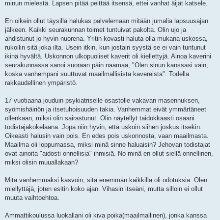
minun mielestä. Lapsen pitää peittää itsensä, ettei vanhat äijät katsele.
En oikein ollut täysillä halukas palvelemaan mitään jumalia lapsuusajan
jälkeen. Kaikki seurakunnan toimet tuntuivat pakolta. Olin ujo ja
ahdistunut jo hyvin nuorena. Yritin kovasti haluta olla mukana uskossa,
rukoilin sitä joka ilta. Usein itkin, kun jostain syystä se ei vain tuntunut
ikinä hyvältä. Uskonnon ulkopuoliset kaverit oli kiellettyjä. Ainoa kaverini
seurakunnassa sanoi suoraan päin naamaa, "Olen sinun kanssasi vain,
koska vanhempani suuttuvat maailmallisista kavereista". Todella
rakkaudellinen ympäristö.
17 vuotiaana jouduin psykiatriselle osastolle vakavan masennuksen,
syömishäiriön ja itsetuhoisuuden takia. Vanhemmat eivät ymmärtäneet
ollenkaan, miksi olin sairastunut. Olin näytellyt taidokkaasti osaani
todistajakokelaana. Jopa niin hyvin, että uskoin siihen joskus itsekin.
Oikeasti halusin vain pois. En edes pois uskonnosta, vaan maailmasta.
Maailma oli loppumassa, miksi minä sinne haluaisin? Jehovan todistajat
ovat ainoita "aidosti onnellisia" ihmisiä. No minä en ollut siellä onnellinen,
miksi olisin muuallakaan?
Mitä vanhemmaksi kasvoin, sitä enemmän kaikkilla oli odotuksia. Olen
miellyttäjä, joten esitin koko ajan. Vihasin itseäni, mutta silloin ei ollut
muuta vaihtoehtoa.
Ammattikoulussa luokallani oli kiva poika(maailmallinen), jonka kanssa