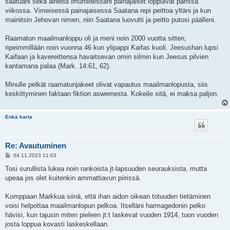
saatuani sekä aihetta imuroidessani painajaiset loppuivat parissa
viikossa. Vimeisessä painajaisessa Saatana repi peittoa yltäni ja kun
mainitsin Jehovan nimen, niin Saatana luovutti ja peitto putosi päälleni.
Raamatun maailmanloppu oli ja meni noin 2000 vuotta sitten,
ripeimmillään noin vuonna 46 kun ylipappi Kaifas kuoli. Jeesushan lupsi
Kaifaan ja kavereittensa havaitsevan omin silmin kun Jeesus pilvien
kantamana palaa (Mark. 14:61, 62).
Minulle pelkät raamatunjakeet olivat vapautus maailmanlopusta, siis
keskittyminen faktaan fiktion aswemesta. Kokeile sitä, ei maksa paljon.
Enkä karta
Re: Avautuminen
V
04.11.2023 11:03
i
e
Tosi surullista lukea noin rankoista jt-lapsuuden seurauksista, mutta
s
upeaa jos olet kuitenkin ammattiavun piirissä.
t
i
Komppaan Markkua siinä, että ihan aidon oikean totuuden tietäminen
voisi helpottaa maailmanlopun pelkoa. Itselläni harmagedonin pelko
hävisi, kun tajusin miten pieleen jt:t laskevat vuoden 1914, tuon vuoden
josta loppua kovasti laskeskellaan.