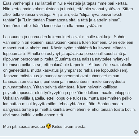
Eräs vanhempi sisar laitteli minulle viestejä ja tapasimme pari kertaa.
Hän kertoi omia kokemuksiaan ja tuntui, että olin saanut ystävän. Sitten
alkoi tulla erilaisia viestejä. Vihjailtiin, että "olipa hyvä päivänteksti
tänään" ja "Luin tänään Raamatusta sitä ja tätä ja ajattelin sinua".
Ymmärsin, ettei häntä kiinnostanut olla minun ystäväni.
Lapsuuden ja nuoruuden kokemukset olivat minulle rankkoja. Suhde
vanhempiin on etäinen, sisaruksien kanssa tulen toimeen. Olen edelleen
masentunut ja ahdistunut. Kärsin syömishäiriöstä luultavasti elämäni
loppuun asti. Minulla on estynyt ja epävakaa persoonallisuushäiriö ja
riippuvan persoonan piirteitä (Suurinta osaa näissä näyttelee hylätyksi
tulemisen pelko ja se, etten ikinä ole tarpeeksi. Alttius näille sairauksille
on geneettistä, mutta kasvatus ja ympäristö ratkaisee lopputuloksen).
Jehovan todistajuus ja huonot vanhemmat ovat tuhonneet minun
tähänastisen elämäni, perheeni ja ihmissuhteeni, mielenterveydestä
puhumattakaan. Yritän selvitä elämästä. Käyn helvetin kalliissa
psykoterapiassa, olen työkyvytön ja pelkään edelleen maailmanloppua.
Uskallan välillä ajatella, ettei loppu ole tulossa, mutta useimmiten pelko
lamauttaa minut kyvyttömäksi tehdä yhtään mitään. Saatan maata
sängyssä tunteja ja miettiä kuinka avomieheni ei ehdi tänään töistä kotiin,
ehdimme kaikki kuolla ennen sitä.
Mun piti saada avautua
Kiitos lukemisesta