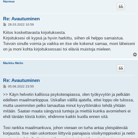
Harmus
Re: Avautuminen
V
28.03.2022 10:59
i
e
Kiitos koskettavasta kirjoituksesta.
s
Kirjoituksesi oli kypsä ja hyvin harkittu, siihen oli helppo samaistua.
t
i
Toivoin sinulle voimia ja vaikka en itse ole kokenut samaa, moni läheiseni
on ja moni kohta kirjoituksessasi toi eläviä muistoja mieleen.
Markku Meilo
Re: Avautuminen
V
05.06.2022 23:55
i
e
>> Käyn helvetin kalliissa psykoterapiassa, olen työkyvytön ja pelkään
s
edelleen maailmanloppua. Uskallan välillä ajatella, ettei loppu ole tulossa,
t
i
mutta useimmiten pelko lamauttaa minut kyvyttömäksi tehdä yhtään
mitään. Saatan maata sängyssä tunteja ja miettiä kuinka avomieheni ei
ehdi tänään töistä kotiin, ehdimme kaikki kuolla ennen sitä.
Tosi rankka maailmankuva, johon vieraan on turha antaa yleispätevää
korjausta. Itse näin uskontoon liittyviä painajasia viisikymppiseksi ja netin