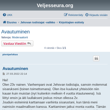
Veljesseura.org
UKK
Rekisteröidy
Kirjaudu sisään
Etusivu
Jehovan todistajat -valikko
Kirjoittajien esittely
Avautuminen
Valvoja:
Moderaattorit
Vastaa Viestiin
4 viestiä • Sivu
1
/
1
pienipelokas
Avautuminen
V
27.03.2022 22:14
i
e
Hei!
s
Olen 23v nainen. Vanhempani ovat Jehovan todistajia, samoin molemmat
t
i
sisarukseni (toinen toimettomana). Olen itse kuulunut yhteisöön niin
kauan kuin muistan (nyt kuitenkin melkein 4 vuotta irtautuneena). Isä
liittyi ensin ja äiti luullakseni joskus minun ollessa 2v.
Jouduin esiteininä karttamaan vanhinta sisarustani, kun tämä meni
naimisiin maailmallisen kanssa. Karttaminen jatkui monta vuotta. Tämän