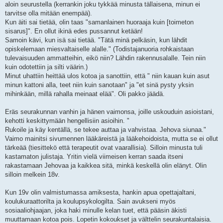
aloin seurustella (kerrankin joku tykkää minusta tällaisena, minun ei
tarvitse olla mitään enempää).
Kun äiti sai tietää, olin taas "samanlainen huoraaja kuin [toimeton
sisarus]". En ollut ikinä edes pussannut ketään!
Samoin kävi, kun isä sai tietää. "Tätä minä pelkäsin, kun lähdit
opiskelemaan miesvaltaiselle alalle." (Todistajanuoria rohkaistaan
tulevaisuuden ammatteihin, eikö niin? Lähdin rakennusalalle. Tein niin
kuin odotettiin ja silti väärin.)
Minut uhattiin heittää ulos kotoa ja sanottiin, että " niin kauan kuin asut
minun kattoni alla, teet niin kuin sanotaan" ja "et sinä pysty yksin
mihinkään, millä rahalla meinaat elää". Oli pakko jäädä.
Eräs seurakunnan vanhin ja hänen vaimonsa, joille uskouduin asioistani,
kehotti keskittymään hengellisiin asioihin. "
Rukoile ja käy kentällä, se tekee auttaa ja vahvistaa. Jehova siunaa."
Vaimo mainitsi sivumennen lääkäreistä ja lääkehoidoista, mutta se ei ollut
tärkeää (tiesittekö että terapeutit ovat vaarallisia). Silloin minusta tuli
kastamaton julistaja. Yritin vielä viimeisen kerran saada itseni
rakastamaan Jehovaa ja kaikkea sitä, minkä keskellä olin elänyt. Olin
silloin melkein 18v.
Kun 19v olin valmistumassa amiksesta, hankin apua opettajaltani,
koulukuraattorilta ja koulupsykologilta. Sain avukseni myös
sosiaaliohjaajan, joka haki minulle kelan tuet, että pääsin äkisti
muuttamaan kotoa pois. Lopetin kokoukset ja välttelin seurakuntalaisia.