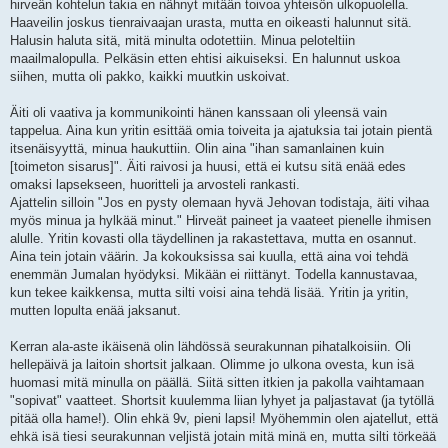
hirveän kohtelun takia en nähnyt mitään toivoa yhteisön ulkopuolella.
Haaveilin joskus tienraivaajan urasta, mutta en oikeasti halunnut sitä.
Halusin haluta sitä, mitä minulta odotettiin. Minua peloteltiin
maailmalopulla. Pelkäsin etten ehtisi aikuiseksi. En halunnut uskoa
siihen, mutta oli pakko, kaikki muutkin uskoivat.
Äiti oli vaativa ja kommunikointi hänen kanssaan oli yleensä vain
tappelua. Aina kun yritin esittää omia toiveita ja ajatuksia tai jotain pientä
itsenäisyyttä, minua haukuttiin. Olin aina "ihan samanlainen kuin
[toimeton sisarus]". Äiti raivosi ja huusi, että ei kutsu sitä enää edes
omaksi lapsekseen, huoritteli ja arvosteli rankasti.
Ajattelin silloin "Jos en pysty olemaan hyvä Jehovan todistaja, äiti vihaa
myös minua ja hylkää minut." Hirveät paineet ja vaateet pienelle ihmisen
alulle. Yritin kovasti olla täydellinen ja rakastettava, mutta en osannut.
Aina tein jotain väärin. Ja kokouksissa sai kuulla, että aina voi tehdä
enemmän Jumalan hyödyksi. Mikään ei riittänyt. Todella kannustavaa,
kun tekee kaikkensa, mutta silti voisi aina tehdä lisää. Yritin ja yritin,
mutten lopulta enää jaksanut.
Kerran ala-aste ikäisenä olin lähdössä seurakunnan pihatalkoisiin. Oli
hellepäivä ja laitoin shortsit jalkaan. Olimme jo ulkona ovesta, kun isä
huomasi mitä minulla on päällä. Siitä sitten itkien ja pakolla vaihtamaan
"sopivat" vaatteet. Shortsit kuulemma liian lyhyet ja paljastavat (ja tytöllä
pitää olla hame!). Olin ehkä 9v, pieni lapsi! Myöhemmin olen ajatellut, että
ehkä isä tiesi seurakunnan veljistä jotain mitä minä en, mutta silti törkeää