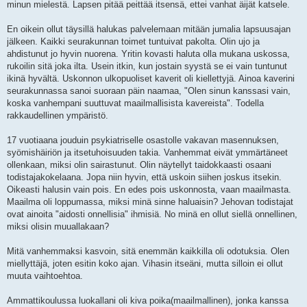
minun mielestä. Lapsen pitää peittää itsensä, ettei vanhat äijät katsele.
En oikein ollut täysillä halukas palvelemaan mitään jumalia lapsuusajan
jälkeen. Kaikki seurakunnan toimet tuntuivat pakolta. Olin ujo ja
ahdistunut jo hyvin nuorena. Yritin kovasti haluta olla mukana uskossa,
rukoilin sitä joka ilta. Usein itkin, kun jostain syystä se ei vain tuntunut
ikinä hyvältä. Uskonnon ulkopuoliset kaverit oli kiellettyjä. Ainoa kaverini
seurakunnassa sanoi suoraan päin naamaa, "Olen sinun kanssasi vain,
koska vanhempani suuttuvat maailmallisista kavereista". Todella
rakkaudellinen ympäristö.
17 vuotiaana jouduin psykiatriselle osastolle vakavan masennuksen,
syömishäiriön ja itsetuhoisuuden takia. Vanhemmat eivät ymmärtäneet
ollenkaan, miksi olin sairastunut. Olin näytellyt taidokkaasti osaani
todistajakokelaana. Jopa niin hyvin, että uskoin siihen joskus itsekin.
Oikeasti halusin vain pois. En edes pois uskonnosta, vaan maailmasta.
Maailma oli loppumassa, miksi minä sinne haluaisin? Jehovan todistajat
ovat ainoita "aidosti onnellisia" ihmisiä. No minä en ollut siellä onnellinen,
miksi olisin muuallakaan?
Mitä vanhemmaksi kasvoin, sitä enemmän kaikkilla oli odotuksia. Olen
miellyttäjä, joten esitin koko ajan. Vihasin itseäni, mutta silloin ei ollut
muuta vaihtoehtoa.
Ammattikoulussa luokallani oli kiva poika(maailmallinen), jonka kanssa