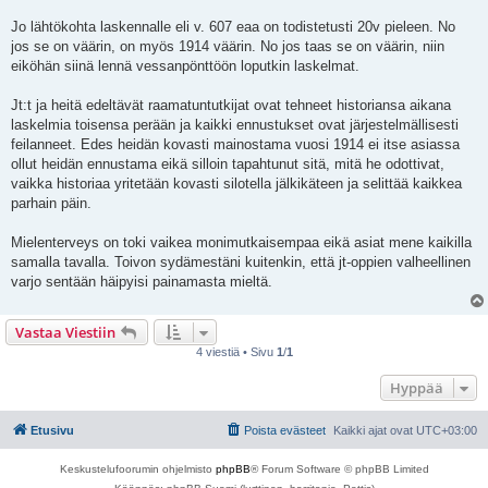
Jo lähtökohta laskennalle eli v. 607 eaa on todistetusti 20v pieleen. No
jos se on väärin, on myös 1914 väärin. No jos taas se on väärin, niin
eiköhän siinä lennä vessanpönttöön loputkin laskelmat.
Jt:t ja heitä edeltävät raamatuntutkijat ovat tehneet historiansa aikana
laskelmia toisensa perään ja kaikki ennustukset ovat järjestelmällisesti
feilanneet. Edes heidän kovasti mainostama vuosi 1914 ei itse asiassa
ollut heidän ennustama eikä silloin tapahtunut sitä, mitä he odottivat,
vaikka historiaa yritetään kovasti silotella jälkikäteen ja selittää kaikkea
parhain päin.
Mielenterveys on toki vaikea monimutkaisempaa eikä asiat mene kaikilla
samalla tavalla. Toivon sydämestäni kuitenkin, että jt-oppien valheellinen
varjo sentään häipyisi painamasta mieltä.
Vastaa Viestiin
4 viestiä • Sivu
1
/
1
Hyppää
Etusivu
Poista evästeet
Kaikki ajat ovat
UTC+03:00
Keskustelufoorumin ohjelmisto
phpBB
® Forum Software © phpBB Limited