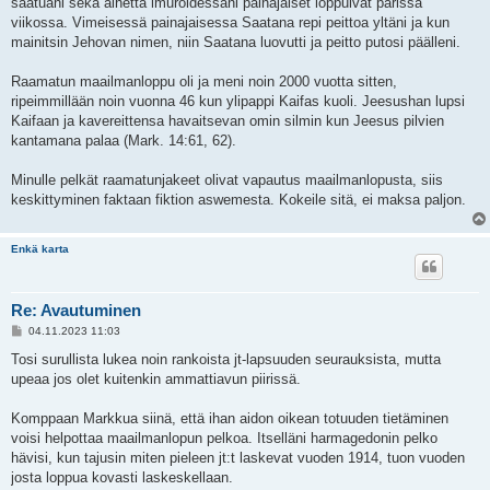
saatuani sekä aihetta imuroidessani painajaiset loppuivat parissa
viikossa. Vimeisessä painajaisessa Saatana repi peittoa yltäni ja kun
mainitsin Jehovan nimen, niin Saatana luovutti ja peitto putosi päälleni.
Raamatun maailmanloppu oli ja meni noin 2000 vuotta sitten,
ripeimmillään noin vuonna 46 kun ylipappi Kaifas kuoli. Jeesushan lupsi
Kaifaan ja kavereittensa havaitsevan omin silmin kun Jeesus pilvien
kantamana palaa (Mark. 14:61, 62).
Minulle pelkät raamatunjakeet olivat vapautus maailmanlopusta, siis
keskittyminen faktaan fiktion aswemesta. Kokeile sitä, ei maksa paljon.
Enkä karta
Re: Avautuminen
V
04.11.2023 11:03
i
e
Tosi surullista lukea noin rankoista jt-lapsuuden seurauksista, mutta
s
upeaa jos olet kuitenkin ammattiavun piirissä.
t
i
Komppaan Markkua siinä, että ihan aidon oikean totuuden tietäminen
voisi helpottaa maailmanlopun pelkoa. Itselläni harmagedonin pelko
hävisi, kun tajusin miten pieleen jt:t laskevat vuoden 1914, tuon vuoden
josta loppua kovasti laskeskellaan.