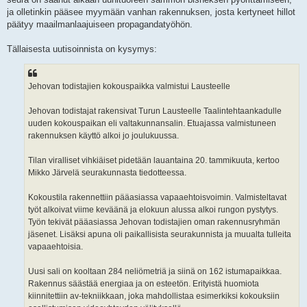
ja olletinkin pääsee myymään vanhan rakennuksen, josta kertyneet hillot
päätyy maailmanlaajuiseen propagandatyöhön.
Tällaisesta uutisoinnista on kysymys:
Jehovan todistajien kokouspaikka valmistui Lausteelle
Jehovan todistajat rakensivat Turun Lausteelle Taalintehtaankadulle
uuden kokouspaikan eli valtakunnansalin. Etuajassa valmistuneen
rakennuksen käyttö alkoi jo joulukuussa.
Tilan viralliset vihkiäiset pidetään lauantaina 20. tammikuuta, kertoo
Mikko Järvelä seurakunnasta tiedotteessa.
Kokoustila rakennettiin pääasiassa vapaaehtoisvoimin. Valmisteltavat
työt alkoivat viime keväänä ja elokuun alussa alkoi rungon pystytys.
Työn tekivät pääasiassa Jehovan todistajien oman rakennusryhmän
jäsenet. Lisäksi apuna oli paikallisista seurakunnista ja muualta tulleita
vapaaehtoisia.
Uusi sali on kooltaan 284 neliömetriä ja siinä on 162 istumapaikkaa.
Rakennus säästää energiaa ja on esteetön. Erityistä huomiota
kiinnitettiin av-tekniikkaan, joka mahdollistaa esimerkiksi kokouksiin