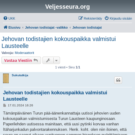
Veljesseura.org
UKK
Rekisteröidy
Kirjaudu sisään
Etusivu
Jehovan todistajat -valikko
Jehovan todistajat
Jehovan todistajien kokouspaikka valmistui
Lausteelle
Valvoja:
Moderaattorit
Vastaa Viestiin
1 viesti • Sivu
1
/
1
Sukututkija
Jehovan todistajien kokouspaikka valmistui
Lausteelle
V
17.01.2024 16:26
i
e
Tämänpäiväinen Turun pää-äänenkannattaja uutisoi jehovien uuden
s
kokouspaikan valmistumisesta Turun Lausteen kaupunginosaan.
t
i
Paperilehden uutisessa mainitaan, että uusi pytinki korvaa vanhan
Itäharjunkadun palvontarakennuksen. Henk. koht. olen niin iloinen, että
seura on saanut aikaan uunituoreen sammon bisneksen pyörittämiseen,