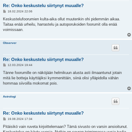
Re: Onko keskustelu siirtynyt muualle?
V
18.02.2024 22:06
i
e
Keskustelufoorumien kulta-aika ollut muutenkin ohi pidemmän aikaa.
s
Taitaa enää urheilu, harrastelu ja autoporukoiden foorumit olla enää
t
i
voimissaan.
Observer
Re: Onko keskustelu siirtynyt muualle?
V
12.03.2024 19:44
i
e
Tänne foorumille on näköjään helmikuun alusta asti ilmaantunut jotain
s
mitä lie botteja käyttäjiksi kymmenittäin, siinä olisi ylläpidolla vähän
t
i
hommaa siivoilla mokomat pois.
Astrologi
Re: Onko keskustelu siirtynyt muualle?
V
19.08.2024 17:34
i
e
Pitäisikö vain ruveta kirjoittelemaan? Tämä sivusto on varsin ansioitunut.
s
Keskustelua on käyty vuosia. Nytkin on seuran toiminnassa uusia tuulia,