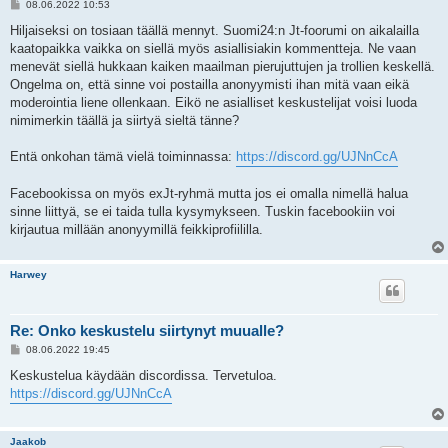
V
08.06.2022 10:53
i
e
Hiljaiseksi on tosiaan täällä mennyt. Suomi24:n Jt-foorumi on aikalailla
s
kaatopaikka vaikka on siellä myös asiallisiakin kommentteja. Ne vaan
t
i
menevät siellä hukkaan kaiken maailman pierujuttujen ja trollien keskellä.
Ongelma on, että sinne voi postailla anonyymisti ihan mitä vaan eikä
moderointia liene ollenkaan. Eikö ne asialliset keskustelijat voisi luoda
nimimerkin täällä ja siirtyä sieltä tänne?
Entä onkohan tämä vielä toiminnassa:
https://discord.gg/UJNnCcA
Facebookissa on myös exJt-ryhmä mutta jos ei omalla nimellä halua
sinne liittyä, se ei taida tulla kysymykseen. Tuskin facebookiin voi
kirjautua millään anonyymillä feikkiprofiililla.
Harwey
Re: Onko keskustelu siirtynyt muualle?
V
08.06.2022 19:45
i
e
Keskustelua käydään discordissa. Tervetuloa.
s
https://discord.gg/UJNnCcA
t
i
Jaakob