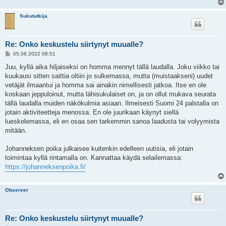
Sukututkija
Re: Onko keskustelu siirtynyt muualle?
V
05.06.2022 08:51
i
e
Juu, kyllä aika hiljaiseksi on homma mennyt tällä laudalla. Joku viikko tai
s
kuukausi sitten saittia oltiin jo sulkemassa, mutta (muistaakseni) uudet
t
i
vetäjät ilmaantui ja homma sai ainakin nimellisesti jatkoa. Itse en ole
koskaan jeppuloinut, mutta lähisukulaiset on, ja on ollut mukava seurata
tällä laudalla muiden näkökulmia asiaan. Ilmeisesti Suomi 24 palstalla on
jotain aktiviteetteja menossa. En ole juurikaan käynyt siellä
lueskelemassa, eli en osaa sen tarkemmin sanoa laadusta tai volyymista
mitään.
Johanneksen poika julkaisee kuitenkin edelleen uutisia, eli jotain
toimintaa kyllä rintamalla on. Kannattaa käydä selailemassa:
https://johanneksenpoika.fi/
Observer
Re: Onko keskustelu siirtynyt muualle?