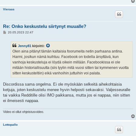
Vieraas
Re: Onko keskustelu siirtynyt muualle?
V
20.05.2023 22:47
i
e
s
Jenny81
kirjoitti:
t
i
Olen aina pitänyt tämän kaltaisia foorumeita netin parhaana antina.
Harmi, jos/kun nämä kuihtuu. Facebook on todella ärsyttävä, kun
vanhoja keskusteluja ei löydä oikein millään. Facebookissa ei ole
mitään historiallisuutta (siis tyylin mitä vuosi sitten tai kymmenen vuotta
sitten keskusteltiin) eikä vanhoihin juttuihin voi palata.
Discordissa sama ongelma. Ei ole myöskään selkeitä aihekohtaisia
ketjuja, joten keskustelu menee hyvin helposti sekavaksi. Valjesseuralle
tai vaikka Redditille olisi IMO paikkansa, mutta jos ei nappaa, niin sitten
ei ilmeisesti nappaa.
Video ei ollut ohjeistusvideo.
Lottopallo