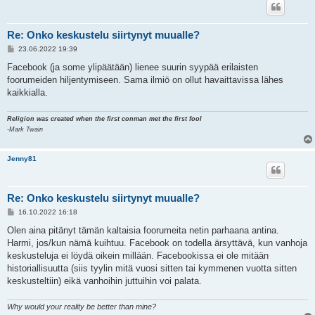
Re: Onko keskustelu siirtynyt muualle?
V
23.06.2022 19:39
i
e
Facebook (ja some ylipäätään) lienee suurin syypää erilaisten
s
foorumeiden hiljentymiseen. Sama ilmiö on ollut havaittavissa lähes
t
i
kaikkialla.
Religion was created when the first conman met the first fool
-Mark Twain
Jenny81
Re: Onko keskustelu siirtynyt muualle?
V
16.10.2022 16:18
i
e
Olen aina pitänyt tämän kaltaisia foorumeita netin parhaana antina.
s
Harmi, jos/kun nämä kuihtuu. Facebook on todella ärsyttävä, kun vanhoja
t
i
keskusteluja ei löydä oikein millään. Facebookissa ei ole mitään
historiallisuutta (siis tyylin mitä vuosi sitten tai kymmenen vuotta sitten
keskusteltiin) eikä vanhoihin juttuihin voi palata.
Why would your reality be better than mine?