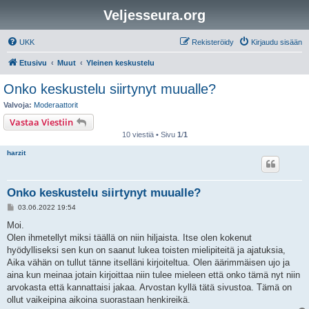
Veljesseura.org
UKK
Rekisteröidy
Kirjaudu sisään
Etusivu
Muut
Yleinen keskustelu
Onko keskustelu siirtynyt muualle?
Valvoja:
Moderaattorit
Vastaa Viestiin
10 viestiä • Sivu
1
/
1
harzit
Onko keskustelu siirtynyt muualle?
V
03.06.2022 19:54
i
e
Moi.
s
Olen ihmetellyt miksi täällä on niin hiljaista. Itse olen kokenut
t
i
hyödylliseksi sen kun on saanut lukea toisten mielipiteitä ja ajatuksia,
Aika vähän on tullut tänne itselläni kirjoiteltua. Olen äärimmäisen ujo ja
aina kun meinaa jotain kirjoittaa niin tulee mieleen että onko tämä nyt niin
arvokasta että kannattaisi jakaa. Arvostan kyllä tätä sivustoa. Tämä on
ollut vaikeipina aikoina suorastaan henkireikä.