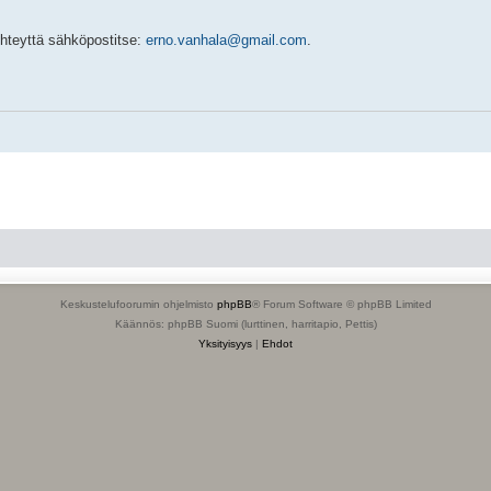
yhteyttä sähköpostitse:
erno.vanhala@gmail.com
.
Keskustelufoorumin ohjelmisto
phpBB
® Forum Software © phpBB Limited
Käännös: phpBB Suomi (lurttinen, harritapio, Pettis)
Yksityisyys
|
Ehdot