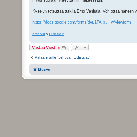
myös suoraan yhteyttä niin halutessasi.
Kyselyn toteuttaa tutkija Erno Vanhala. Voit ottaa häneen 
https://docs.google.com/forms/d/e/1FAIp ... w/viewform
Kotisivut
&
Uutissivut
Vastaa Viestiin
Palaa sivulle “Jehovan todistajat”
Etusivu