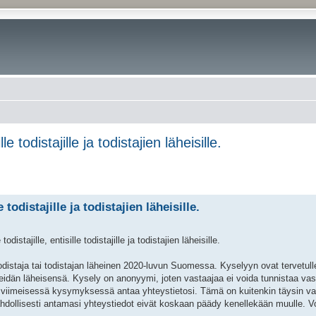
e todistajille ja todistajien läheisille.
todistajille ja todistajien läheisille.
stajille, entisille todistajille ja todistajien läheisille.
n todistaja tai todistajan läheinen 2020-luvun Suomessa. Kyselyyn ovat tervetul
heidän läheisensä. Kysely on anonyymi, joten vastaajaa ei voida tunnistaa vas
lyn viimeisessä kysymyksessä antaa yhteystietosi. Tämä on kuitenkin täysin v
hdollisesti antamasi yhteystiedot eivät koskaan päädy kenellekään muulle. V