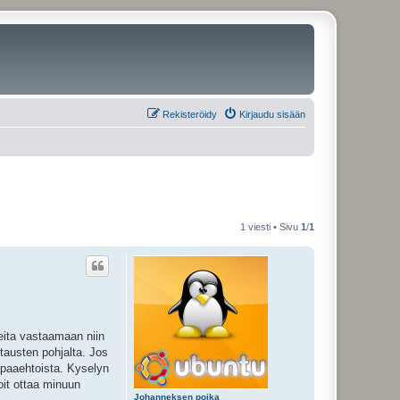
Rekisteröidy
Kirjaudu sisään
1 viesti • Sivu
1
/
1
leita vastaamaan niin
tausten pohjalta. Jos
apaaehtoista. Kyselyn
oit ottaa minuun
Johanneksen poika