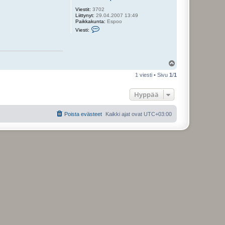
Viestit:
3702
Liittynyt:
29.04.2007 13:49
Paikkakunta:
Espoo
V
Viesti:
i
e
s
t
i
Y
J
l
o
1 viesti • Sivu
1
/
1
h
ö
a
s
n
Hyppää
n
e
k
s
Poista evästeet
Kaikki ajat ovat
UTC+03:00
e
n
p
o
i
k
a