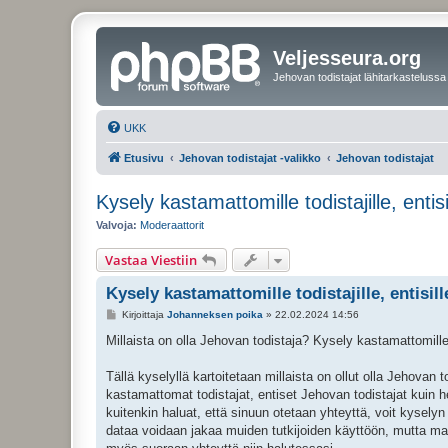
Veljesseura.org
Jehovan todistajat lähitarkastelussa
UKK
Etusivu
Jehovan todistajat -valikko
Jehovan todistajat
Kysely kastamattomille todistajille, entisill
Valvoja:
Moderaattorit
Vastaa Viestiin
Kysely kastamattomille todistajille, entisille 
V
Kirjoittaja
Johanneksen poika
»
22.02.2024 14:56
i
e
Millaista on olla Jehovan todistaja? Kysely kastamattomille todi
s
t
i
Tällä kyselyllä kartoitetaan millaista on ollut olla Jehova
kastamattomat todistajat, entiset Jehovan todistajat kuin 
kuitenkin haluat, että sinuun otetaan yhteyttä, voit kyse
dataa voidaan jakaa muiden tutkijoiden käyttöön, mutta ma