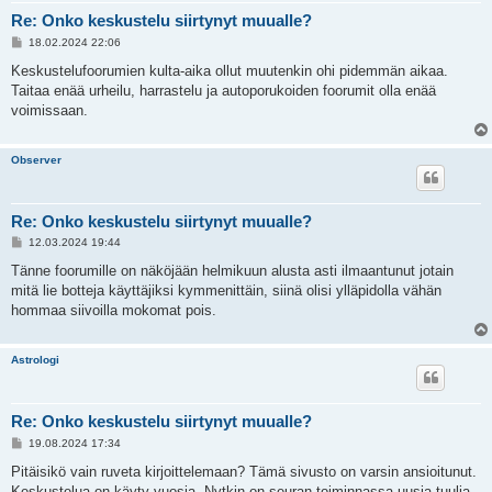
Re: Onko keskustelu siirtynyt muualle?
V
18.02.2024 22:06
i
e
Keskustelufoorumien kulta-aika ollut muutenkin ohi pidemmän aikaa.
s
Taitaa enää urheilu, harrastelu ja autoporukoiden foorumit olla enää
t
i
voimissaan.
Observer
Re: Onko keskustelu siirtynyt muualle?
V
12.03.2024 19:44
i
e
Tänne foorumille on näköjään helmikuun alusta asti ilmaantunut jotain
s
mitä lie botteja käyttäjiksi kymmenittäin, siinä olisi ylläpidolla vähän
t
i
hommaa siivoilla mokomat pois.
Astrologi
Re: Onko keskustelu siirtynyt muualle?
V
19.08.2024 17:34
i
e
Pitäisikö vain ruveta kirjoittelemaan? Tämä sivusto on varsin ansioitunut.
s
Keskustelua on käyty vuosia. Nytkin on seuran toiminnassa uusia tuulia,