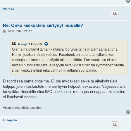
Vieraas
Re: Onko keskustelu siirtynyt muualle?
V
20.05.2023 22:47
i
e
s
Jenny81
kirjoitti:
t
i
Olen aina pitänyt tämän kaltaisia foorumeita netin parhaana antina.
Harmi, jos/kun nämä kuihtuu. Facebook on todella ärsyttävä, kun
vanhoja keskusteluja ei löydä oikein millään. Facebookissa ei ole
mitään historiallisuutta (siis tyylin mitä vuosi sitten tai kymmenen vuotta
sitten keskusteltiin) eikä vanhoihin juttuihin voi palata.
Discordissa sama ongelma. Ei ole myöskään selkeitä aihekohtaisia
ketjuja, joten keskustelu menee hyvin helposti sekavaksi. Valjesseuralle
tai vaikka Redditille olisi IMO paikkansa, mutta jos ei nappaa, niin sitten
ei ilmeisesti nappaa.
Video ei ollut ohjeistusvideo.
Lottopallo