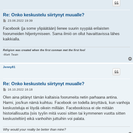
Re: Onko keskustelu siirtynyt muualle?
V
23.06.2022 19:39
i
e
Facebook (ja some ylipäätään) lienee suurin syypää erilaisten
s
foorumeiden hiljentymiseen. Sama ilmiö on ollut havaittavissa lähes
t
i
kaikkialla.
Religion was created when the first conman met the first fool
-Mark Twain
Jenny81
Re: Onko keskustelu siirtynyt muualle?
V
16.10.2022 16:18
i
e
Olen aina pitänyt tämän kaltaisia foorumeita netin parhaana antina.
s
Harmi, jos/kun nämä kuihtuu. Facebook on todella ärsyttävä, kun vanhoja
t
i
keskusteluja ei löydä oikein millään. Facebookissa ei ole mitään
historiallisuutta (siis tyylin mitä vuosi sitten tai kymmenen vuotta sitten
keskusteltiin) eikä vanhoihin juttuihin voi palata.
Why would your reality be better than mine?