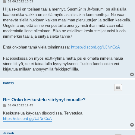
V
08.06.2022 10:53
i
e
Hiljaiseksi on tosiaan täällä mennyt. Suomi24:n Jt-foorumi on aikalailla
s
kaatopaikka vaikka on siellä myös asiallisiakin kommentteja. Ne vaan
t
i
menevät siellä hukkaan kaiken maailman pierujuttujen ja trollien keskellä.
Ongelma on, että sinne voi postailla anonyymisti ihan mitä vaan eikä
moderointia liene ollenkaan. Eikö ne asialliset keskustelijat voisi luoda
nimimerkin täällä ja siirtyä sieltä tänne?
Entä onkohan tämä vielä toiminnassa:
https://discord.gg/UJNnCcA
Facebookissa on myös exJt-ryhmä mutta jos ei omalla nimellä halua
sinne liittyä, se ei taida tulla kysymykseen. Tuskin facebookiin voi
kirjautua millään anonyymillä feikkiprofiililla.
Harwey
Re: Onko keskustelu siirtynyt muualle?
V
08.06.2022 19:45
i
e
Keskustelua käydään discordissa. Tervetuloa.
s
https://discord.gg/UJNnCcA
t
i
Jaakob