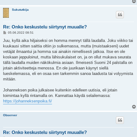
Sukututkija
Re: Onko keskustelu siirtynyt muualle?
V
05.06.2022 08:51
i
e
Juu, kyllä aika hiljaiseksi on homma mennyt tällä laudalla. Joku viikko tai
s
kuukausi sitten saittia oltiin jo sulkemassa, mutta (muistaakseni) uudet
t
i
vetäjät ilmaantui ja homma sai ainakin nimellisesti jatkoa. Itse en ole
koskaan jeppuloinut, mutta lähisukulaiset on, ja on ollut mukava seurata
tällä laudalla muiden näkökulmia asiaan. Ilmeisesti Suomi 24 palstalla on
jotain aktiviteetteja menossa. En ole juurikaan käynyt siellä
lueskelemassa, eli en osaa sen tarkemmin sanoa laadusta tai volyymista
mitään.
Johanneksen poika julkaisee kuitenkin edelleen uutisia, eli jotain
toimintaa kyllä rintamalla on. Kannattaa käydä selailemassa:
https://johanneksenpoika.fi/
Observer
Re: Onko keskustelu siirtynyt muualle?