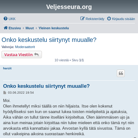
Veljesseura.org
UKK
Rekisteröidy
Kirjaudu sisään
Etusivu
Muut
Yleinen keskustelu
Onko keskustelu siirtynyt muualle?
Valvoja:
Moderaattorit
Vastaa Viestiin
10 viestiä • Sivu
1
/
1
harzit
Onko keskustelu siirtynyt muualle?
V
03.06.2022 19:54
i
e
Moi.
s
Olen ihmetellyt miksi täällä on niin hiljaista. Itse olen kokenut
t
i
hyödylliseksi sen kun on saanut lukea toisten mielipiteitä ja ajatuksia,
Aika vähän on tullut tänne itselläni kirjoiteltua. Olen äärimmäisen ujo ja
aina kun meinaa jotain kirjoittaa niin tulee mieleen että onko tämä nyt niin
arvokasta että kannattaisi jakaa. Arvostan kyllä tätä sivustoa. Tämä on
ollut vaikeipina aikoina suorastaan henkireikä.