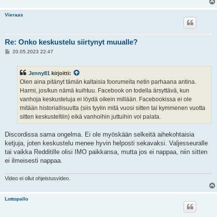
Vieraas
Re: Onko keskustelu siirtynyt muualle?
V
20.05.2023 22:47
i
e
s
Jenny81
kirjoitti:
t
i
Olen aina pitänyt tämän kaltaisia foorumeita netin parhaana antina.
Harmi, jos/kun nämä kuihtuu. Facebook on todella ärsyttävä, kun
vanhoja keskusteluja ei löydä oikein millään. Facebookissa ei ole
mitään historiallisuutta (siis tyylin mitä vuosi sitten tai kymmenen vuotta
sitten keskusteltiin) eikä vanhoihin juttuihin voi palata.
Discordissa sama ongelma. Ei ole myöskään selkeitä aihekohtaisia
ketjuja, joten keskustelu menee hyvin helposti sekavaksi. Valjesseuralle
tai vaikka Redditille olisi IMO paikkansa, mutta jos ei nappaa, niin sitten
ei ilmeisesti nappaa.
Video ei ollut ohjeistusvideo.
Lottopallo