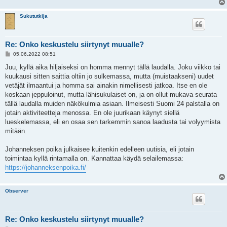
Sukututkija
Re: Onko keskustelu siirtynyt muualle?
V
05.06.2022 08:51
i
e
Juu, kyllä aika hiljaiseksi on homma mennyt tällä laudalla. Joku viikko tai
s
kuukausi sitten saittia oltiin jo sulkemassa, mutta (muistaakseni) uudet
t
i
vetäjät ilmaantui ja homma sai ainakin nimellisesti jatkoa. Itse en ole
koskaan jeppuloinut, mutta lähisukulaiset on, ja on ollut mukava seurata
tällä laudalla muiden näkökulmia asiaan. Ilmeisesti Suomi 24 palstalla on
jotain aktiviteetteja menossa. En ole juurikaan käynyt siellä
lueskelemassa, eli en osaa sen tarkemmin sanoa laadusta tai volyymista
mitään.
Johanneksen poika julkaisee kuitenkin edelleen uutisia, eli jotain
toimintaa kyllä rintamalla on. Kannattaa käydä selailemassa:
https://johanneksenpoika.fi/
Observer
Re: Onko keskustelu siirtynyt muualle?