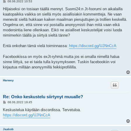
V
08.06.2022 10:53
i
e
Hiljaiseksi on tosiaan täällä mennyt. Suomi24:n Jt-foorumi on aikalailla
s
kaatopaikka vaikka on siellä myös asiallisiakin kommentteja. Ne vaan
t
i
menevät siellä hukkaan kaiken maailman pierujuttujen ja trollien keskellä.
Ongelma on, että sinne voi postailla anonyymisti ihan mitä vaan eikä
moderointia liene ollenkaan. Eikö ne asialliset keskustelijat voisi luoda
nimimerkin täällä ja siirtyä sieltä tänne?
Entä onkohan tämä vielä toiminnassa:
https://discord.gg/UJNnCcA
Facebookissa on myös exJt-ryhmä mutta jos ei omalla nimellä halua
sinne liittyä, se ei taida tulla kysymykseen. Tuskin facebookiin voi
kirjautua millään anonyymillä feikkiprofiililla.
Harwey
Re: Onko keskustelu siirtynyt muualle?
V
08.06.2022 19:45
i
e
Keskustelua käydään discordissa. Tervetuloa.
s
https://discord.gg/UJNnCcA
t
i
Jaakob