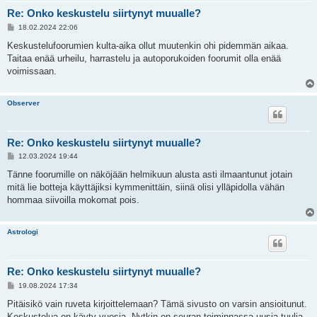
Re: Onko keskustelu siirtynyt muualle?
V
18.02.2024 22:06
i
e
Keskustelufoorumien kulta-aika ollut muutenkin ohi pidemmän aikaa.
s
Taitaa enää urheilu, harrastelu ja autoporukoiden foorumit olla enää
t
i
voimissaan.
Observer
Re: Onko keskustelu siirtynyt muualle?
V
12.03.2024 19:44
i
e
Tänne foorumille on näköjään helmikuun alusta asti ilmaantunut jotain
s
mitä lie botteja käyttäjiksi kymmenittäin, siinä olisi ylläpidolla vähän
t
i
hommaa siivoilla mokomat pois.
Astrologi
Re: Onko keskustelu siirtynyt muualle?
V
19.08.2024 17:34
i
e
Pitäisikö vain ruveta kirjoittelemaan? Tämä sivusto on varsin ansioitunut.
s
Keskustelua on käyty vuosia. Nytkin on seuran toiminnassa uusia tuulia,