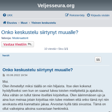
Veljesseura.org
UKK
Rekisteröidy
Kirjaudu sisään
Etusivu
Muut
Yleinen keskustelu
Onko keskustelu siirtynyt muualle?
Valvoja:
Moderaattorit
Vastaa Viestiin
10 viestiä • Sivu
1
/
1
harzit
Onko keskustelu siirtynyt muualle?
V
03.06.2022 19:54
i
e
Moi.
s
Olen ihmetellyt miksi täällä on niin hiljaista. Itse olen kokenut
t
i
hyödylliseksi sen kun on saanut lukea toisten mielipiteitä ja ajatuksia,
Aika vähän on tullut tänne itselläni kirjoiteltua. Olen äärimmäisen ujo ja
aina kun meinaa jotain kirjoittaa niin tulee mieleen että onko tämä nyt niin
arvokasta että kannattaisi jakaa. Arvostan kyllä tätä sivustoa. Tämä on
ollut vaikeipina aikoina suorastaan henkireikä.