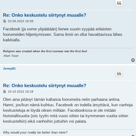
Re: Onko keskustelu siirtynyt muualle?
V
23.06.2022 19:39
i
e
Facebook (ja some ylipäätään) lienee suurin syypää erilaisten
s
foorumeiden hiljentymiseen. Sama ilmiö on ollut havaittavissa lähes
t
i
kaikkialla.
Religion was created when the first conman met the first fool
-Mark Twain
Jenny81
Re: Onko keskustelu siirtynyt muualle?
V
16.10.2022 16:18
i
e
Olen aina pitänyt tämän kaltaisia foorumeita netin parhaana antina.
s
Harmi, jos/kun nämä kuihtuu. Facebook on todella ärsyttävä, kun vanhoja
t
i
keskusteluja ei löydä oikein millään. Facebookissa ei ole mitään
historiallisuutta (siis tyylin mitä vuosi sitten tai kymmenen vuotta sitten
keskusteltiin) eikä vanhoihin juttuihin voi palata.
Why would your reality be better than mine?