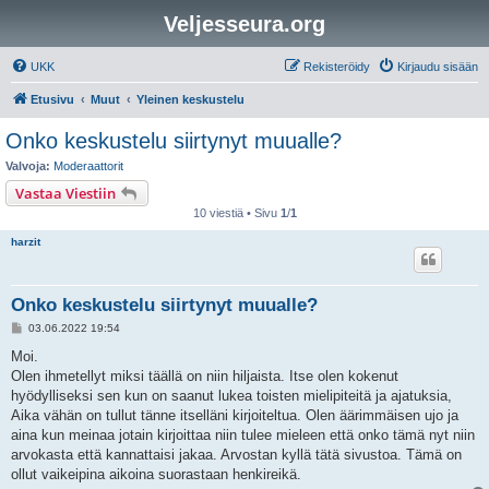
Veljesseura.org
UKK
Rekisteröidy
Kirjaudu sisään
Etusivu
Muut
Yleinen keskustelu
Onko keskustelu siirtynyt muualle?
Valvoja:
Moderaattorit
Vastaa Viestiin
10 viestiä • Sivu
1
/
1
harzit
Onko keskustelu siirtynyt muualle?
V
03.06.2022 19:54
i
e
Moi.
s
Olen ihmetellyt miksi täällä on niin hiljaista. Itse olen kokenut
t
i
hyödylliseksi sen kun on saanut lukea toisten mielipiteitä ja ajatuksia,
Aika vähän on tullut tänne itselläni kirjoiteltua. Olen äärimmäisen ujo ja
aina kun meinaa jotain kirjoittaa niin tulee mieleen että onko tämä nyt niin
arvokasta että kannattaisi jakaa. Arvostan kyllä tätä sivustoa. Tämä on
ollut vaikeipina aikoina suorastaan henkireikä.