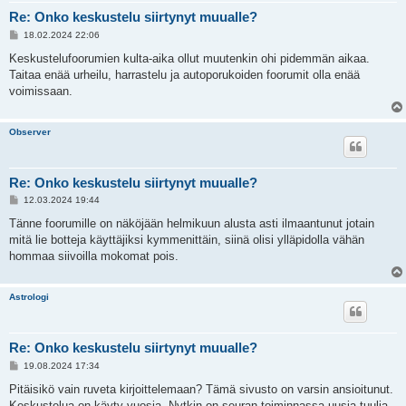
Re: Onko keskustelu siirtynyt muualle?
V
18.02.2024 22:06
i
e
Keskustelufoorumien kulta-aika ollut muutenkin ohi pidemmän aikaa.
s
Taitaa enää urheilu, harrastelu ja autoporukoiden foorumit olla enää
t
i
voimissaan.
Observer
Re: Onko keskustelu siirtynyt muualle?
V
12.03.2024 19:44
i
e
Tänne foorumille on näköjään helmikuun alusta asti ilmaantunut jotain
s
mitä lie botteja käyttäjiksi kymmenittäin, siinä olisi ylläpidolla vähän
t
i
hommaa siivoilla mokomat pois.
Astrologi
Re: Onko keskustelu siirtynyt muualle?
V
19.08.2024 17:34
i
e
Pitäisikö vain ruveta kirjoittelemaan? Tämä sivusto on varsin ansioitunut.
s
Keskustelua on käyty vuosia. Nytkin on seuran toiminnassa uusia tuulia,