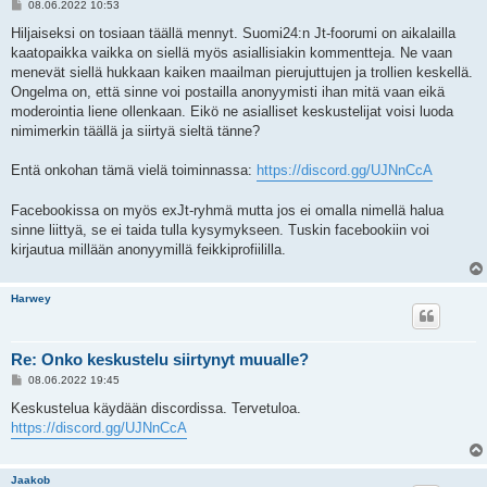
V
08.06.2022 10:53
i
e
Hiljaiseksi on tosiaan täällä mennyt. Suomi24:n Jt-foorumi on aikalailla
s
kaatopaikka vaikka on siellä myös asiallisiakin kommentteja. Ne vaan
t
i
menevät siellä hukkaan kaiken maailman pierujuttujen ja trollien keskellä.
Ongelma on, että sinne voi postailla anonyymisti ihan mitä vaan eikä
moderointia liene ollenkaan. Eikö ne asialliset keskustelijat voisi luoda
nimimerkin täällä ja siirtyä sieltä tänne?
Entä onkohan tämä vielä toiminnassa:
https://discord.gg/UJNnCcA
Facebookissa on myös exJt-ryhmä mutta jos ei omalla nimellä halua
sinne liittyä, se ei taida tulla kysymykseen. Tuskin facebookiin voi
kirjautua millään anonyymillä feikkiprofiililla.
Harwey
Re: Onko keskustelu siirtynyt muualle?
V
08.06.2022 19:45
i
e
Keskustelua käydään discordissa. Tervetuloa.
s
https://discord.gg/UJNnCcA
t
i
Jaakob