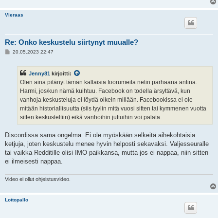
Vieraas
Re: Onko keskustelu siirtynyt muualle?
V
20.05.2023 22:47
i
e
s
Jenny81
kirjoitti:
t
i
Olen aina pitänyt tämän kaltaisia foorumeita netin parhaana antina.
Harmi, jos/kun nämä kuihtuu. Facebook on todella ärsyttävä, kun
vanhoja keskusteluja ei löydä oikein millään. Facebookissa ei ole
mitään historiallisuutta (siis tyylin mitä vuosi sitten tai kymmenen vuotta
sitten keskusteltiin) eikä vanhoihin juttuihin voi palata.
Discordissa sama ongelma. Ei ole myöskään selkeitä aihekohtaisia
ketjuja, joten keskustelu menee hyvin helposti sekavaksi. Valjesseuralle
tai vaikka Redditille olisi IMO paikkansa, mutta jos ei nappaa, niin sitten
ei ilmeisesti nappaa.
Video ei ollut ohjeistusvideo.
Lottopallo