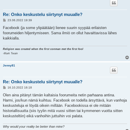
Re: Onko keskustelu siirtynyt muualle?
V
23.06.2022 19:39
i
e
Facebook (ja some ylipäätään) lienee suurin syypää erilaisten
s
foorumeiden hiljentymiseen. Sama ilmiö on ollut havaittavissa lähes
t
i
kaikkialla.
Religion was created when the first conman met the first fool
-Mark Twain
Jenny81
Re: Onko keskustelu siirtynyt muualle?
V
16.10.2022 16:18
i
e
Olen aina pitänyt tämän kaltaisia foorumeita netin parhaana antina.
s
Harmi, jos/kun nämä kuihtuu. Facebook on todella ärsyttävä, kun vanhoja
t
i
keskusteluja ei löydä oikein millään. Facebookissa ei ole mitään
historiallisuutta (siis tyylin mitä vuosi sitten tai kymmenen vuotta sitten
keskusteltiin) eikä vanhoihin juttuihin voi palata.
Why would your reality be better than mine?