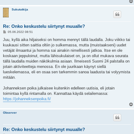
Sukututkija
Re: Onko keskustelu siirtynyt muualle?
V
05.06.2022 08:51
i
e
Juu, kyllä aika hiljaiseksi on homma mennyt tällä laudalla. Joku viikko tai
s
kuukausi sitten saittia oltiin jo sulkemassa, mutta (muistaakseni) uudet
t
i
vetäjät ilmaantui ja homma sai ainakin nimellisesti jatkoa. Itse en ole
koskaan jeppuloinut, mutta lähisukulaiset on, ja on ollut mukava seurata
tällä laudalla muiden näkökulmia asiaan. Ilmeisesti Suomi 24 palstalla on
jotain aktiviteetteja menossa. En ole juurikaan käynyt siellä
lueskelemassa, eli en osaa sen tarkemmin sanoa laadusta tai volyymista
mitään.
Johanneksen poika julkaisee kuitenkin edelleen uutisia, eli jotain
toimintaa kyllä rintamalla on. Kannattaa käydä selailemassa:
https://johanneksenpoika.fi/
Observer
Re: Onko keskustelu siirtynyt muualle?