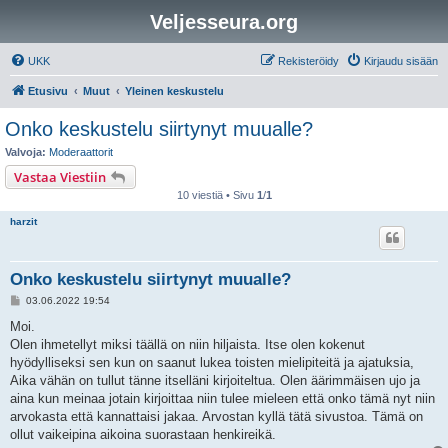
Veljesseura.org
UKK
Rekisteröidy
Kirjaudu sisään
Etusivu
Muut
Yleinen keskustelu
Onko keskustelu siirtynyt muualle?
Valvoja:
Moderaattorit
Vastaa Viestiin
10 viestiä • Sivu
1
/
1
harzit
Onko keskustelu siirtynyt muualle?
V
03.06.2022 19:54
i
e
Moi.
s
Olen ihmetellyt miksi täällä on niin hiljaista. Itse olen kokenut
t
i
hyödylliseksi sen kun on saanut lukea toisten mielipiteitä ja ajatuksia,
Aika vähän on tullut tänne itselläni kirjoiteltua. Olen äärimmäisen ujo ja
aina kun meinaa jotain kirjoittaa niin tulee mieleen että onko tämä nyt niin
arvokasta että kannattaisi jakaa. Arvostan kyllä tätä sivustoa. Tämä on
ollut vaikeipina aikoina suorastaan henkireikä.