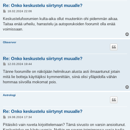
Re: Onko keskustelu siirtynyt muualle?
V
18.02.2024 22:06
i
e
Keskustelufoorumien kulta-aika ollut muutenkin ohi pidemmän aikaa.
s
Taitaa enää urheilu, harrastelu ja autoporukoiden foorumit olla enää
t
i
voimissaan.
Observer
Re: Onko keskustelu siirtynyt muualle?
V
12.03.2024 19:44
i
e
Tänne foorumille on näköjään helmikuun alusta asti ilmaantunut jotain
s
mitä lie botteja käyttäjiksi kymmenittäin, siinä olisi ylläpidolla vähän
t
i
hommaa siivoilla mokomat pois.
Astrologi
Re: Onko keskustelu siirtynyt muualle?
V
19.08.2024 17:34
i
e
Pitäisikö vain ruveta kirjoittelemaan? Tämä sivusto on varsin ansioitunut.
s
Keskustelua on käyty vuosia. Nytkin on seuran toiminnassa uusia tuulia,