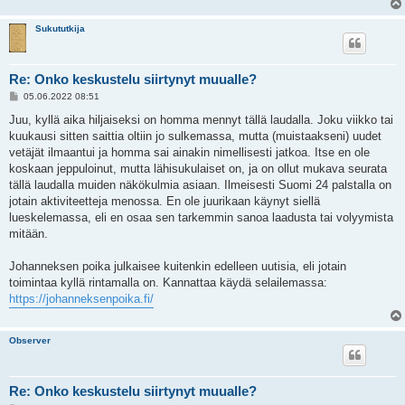
Sukututkija
Re: Onko keskustelu siirtynyt muualle?
V
05.06.2022 08:51
i
e
Juu, kyllä aika hiljaiseksi on homma mennyt tällä laudalla. Joku viikko tai
s
kuukausi sitten saittia oltiin jo sulkemassa, mutta (muistaakseni) uudet
t
i
vetäjät ilmaantui ja homma sai ainakin nimellisesti jatkoa. Itse en ole
koskaan jeppuloinut, mutta lähisukulaiset on, ja on ollut mukava seurata
tällä laudalla muiden näkökulmia asiaan. Ilmeisesti Suomi 24 palstalla on
jotain aktiviteetteja menossa. En ole juurikaan käynyt siellä
lueskelemassa, eli en osaa sen tarkemmin sanoa laadusta tai volyymista
mitään.
Johanneksen poika julkaisee kuitenkin edelleen uutisia, eli jotain
toimintaa kyllä rintamalla on. Kannattaa käydä selailemassa:
https://johanneksenpoika.fi/
Observer
Re: Onko keskustelu siirtynyt muualle?