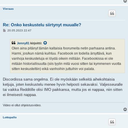
Vieraas
Re: Onko keskustelu siirtynyt muualle?
V
20.05.2023 22:47
i
e
s
Jenny81
kirjoitti:
t
i
Olen aina pitänyt tämän kaltaisia foorumeita netin parhaana antina.
Harmi, jos/kun nämä kuihtuu. Facebook on todella ärsyttävä, kun
vanhoja keskusteluja ei löydä oikein millään. Facebookissa ei ole
mitään historiallisuutta (siis tyylin mitä vuosi sitten tai kymmenen vuotta
sitten keskusteltiin) eikä vanhoihin juttuihin voi palata.
Discordissa sama ongelma. Ei ole myöskään selkeitä aihekohtaisia
ketjuja, joten keskustelu menee hyvin helposti sekavaksi. Valjesseuralle
tai vaikka Redditille olisi IMO paikkansa, mutta jos ei nappaa, niin sitten
ei ilmeisesti nappaa.
Video ei ollut ohjeistusvideo.
Lottopallo