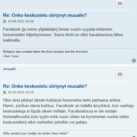
Re: Onko keskustelu siirtynyt muualle?
V
23.06.2022 19:39
i
e
Facebook (ja some ylipäätään) lienee suurin syypää erilaisten
s
foorumeiden hiljentymiseen. Sama ilmiö on ollut havaittavissa lähes
t
i
kaikkialla.
Religion was created when the first conman met the first fool
-Mark Twain
Jenny81
Re: Onko keskustelu siirtynyt muualle?
V
16.10.2022 16:18
i
e
Olen aina pitänyt tämän kaltaisia foorumeita netin parhaana antina.
s
Harmi, jos/kun nämä kuihtuu. Facebook on todella ärsyttävä, kun vanhoja
t
i
keskusteluja ei löydä oikein millään. Facebookissa ei ole mitään
historiallisuutta (siis tyylin mitä vuosi sitten tai kymmenen vuotta sitten
keskusteltiin) eikä vanhoihin juttuihin voi palata.
Why would your reality be better than mine?