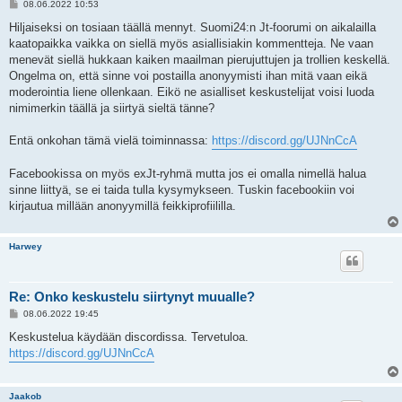
V
08.06.2022 10:53
i
e
Hiljaiseksi on tosiaan täällä mennyt. Suomi24:n Jt-foorumi on aikalailla
s
kaatopaikka vaikka on siellä myös asiallisiakin kommentteja. Ne vaan
t
i
menevät siellä hukkaan kaiken maailman pierujuttujen ja trollien keskellä.
Ongelma on, että sinne voi postailla anonyymisti ihan mitä vaan eikä
moderointia liene ollenkaan. Eikö ne asialliset keskustelijat voisi luoda
nimimerkin täällä ja siirtyä sieltä tänne?
Entä onkohan tämä vielä toiminnassa:
https://discord.gg/UJNnCcA
Facebookissa on myös exJt-ryhmä mutta jos ei omalla nimellä halua
sinne liittyä, se ei taida tulla kysymykseen. Tuskin facebookiin voi
kirjautua millään anonyymillä feikkiprofiililla.
Harwey
Re: Onko keskustelu siirtynyt muualle?
V
08.06.2022 19:45
i
e
Keskustelua käydään discordissa. Tervetuloa.
s
https://discord.gg/UJNnCcA
t
i
Jaakob