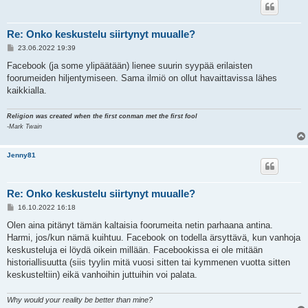
Re: Onko keskustelu siirtynyt muualle?
V
23.06.2022 19:39
i
e
Facebook (ja some ylipäätään) lienee suurin syypää erilaisten
s
foorumeiden hiljentymiseen. Sama ilmiö on ollut havaittavissa lähes
t
i
kaikkialla.
Religion was created when the first conman met the first fool
-Mark Twain
Jenny81
Re: Onko keskustelu siirtynyt muualle?
V
16.10.2022 16:18
i
e
Olen aina pitänyt tämän kaltaisia foorumeita netin parhaana antina.
s
Harmi, jos/kun nämä kuihtuu. Facebook on todella ärsyttävä, kun vanhoja
t
i
keskusteluja ei löydä oikein millään. Facebookissa ei ole mitään
historiallisuutta (siis tyylin mitä vuosi sitten tai kymmenen vuotta sitten
keskusteltiin) eikä vanhoihin juttuihin voi palata.
Why would your reality be better than mine?