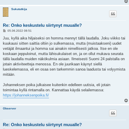
Sukututkija
Re: Onko keskustelu siirtynyt muualle?
V
05.06.2022 08:51
i
e
Juu, kyllä aika hiljaiseksi on homma mennyt tällä laudalla. Joku viikko tai
s
kuukausi sitten saittia oltiin jo sulkemassa, mutta (muistaakseni) uudet
t
i
vetäjät ilmaantui ja homma sai ainakin nimellisesti jatkoa. Itse en ole
koskaan jeppuloinut, mutta lähisukulaiset on, ja on ollut mukava seurata
tällä laudalla muiden näkökulmia asiaan. Ilmeisesti Suomi 24 palstalla on
jotain aktiviteetteja menossa. En ole juurikaan käynyt siellä
lueskelemassa, eli en osaa sen tarkemmin sanoa laadusta tai volyymista
mitään.
Johanneksen poika julkaisee kuitenkin edelleen uutisia, eli jotain
toimintaa kyllä rintamalla on. Kannattaa käydä selailemassa:
https://johanneksenpoika.fi/
Observer
Re: Onko keskustelu siirtynyt muualle?