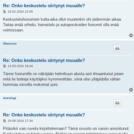
Re: Onko keskustelu siirtynyt muualle?
V
18.02.2024 22:06
i
e
Keskustelufoorumien kulta-aika ollut muutenkin ohi pidemmän aikaa.
s
Taitaa enää urheilu, harrastelu ja autoporukoiden foorumit olla enää
t
i
voimissaan.
Observer
Re: Onko keskustelu siirtynyt muualle?
V
12.03.2024 19:44
i
e
Tänne foorumille on näköjään helmikuun alusta asti ilmaantunut jotain
s
mitä lie botteja käyttäjiksi kymmenittäin, siinä olisi ylläpidolla vähän
t
i
hommaa siivoilla mokomat pois.
Astrologi
Re: Onko keskustelu siirtynyt muualle?
V
19.08.2024 17:34
i
e
Pitäisikö vain ruveta kirjoittelemaan? Tämä sivusto on varsin ansioitunut.
s
Keskustelua on käyty vuosia. Nytkin on seuran toiminnassa uusia tuulia,