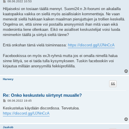
V
08.06.2022 10:53
i
e
Hiljaiseksi on tosiaan täällä mennyt. Suomi24:n Jt-foorumi on aikalailla
s
kaatopaikka vaikka on siellä myös asiallisiakin kommentteja. Ne vaan
t
i
menevät siellä hukkaan kaiken maailman pierujuttujen ja trollien keskellä.
Ongelma on, että sinne voi postailla anonyymisti ihan mitä vaan eikä
moderointia liene ollenkaan. Eikö ne asialliset keskustelijat voisi luoda
nimimerkin täällä ja siirtyä sieltä tänne?
Entä onkohan tämä vielä toiminnassa:
https://discord.gg/UJNnCcA
Facebookissa on myös exJt-ryhmä mutta jos ei omalla nimellä halua
sinne liittyä, se ei taida tulla kysymykseen. Tuskin facebookiin voi
kirjautua millään anonyymillä feikkiprofiililla.
Harwey
Re: Onko keskustelu siirtynyt muualle?
V
08.06.2022 19:45
i
e
Keskustelua käydään discordissa. Tervetuloa.
s
https://discord.gg/UJNnCcA
t
i
Jaakob