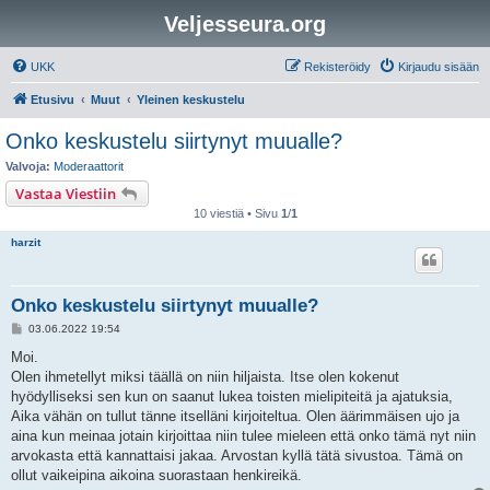
Veljesseura.org
UKK
Rekisteröidy
Kirjaudu sisään
Etusivu
Muut
Yleinen keskustelu
Onko keskustelu siirtynyt muualle?
Valvoja:
Moderaattorit
Vastaa Viestiin
10 viestiä • Sivu
1
/
1
harzit
Onko keskustelu siirtynyt muualle?
V
03.06.2022 19:54
i
e
Moi.
s
Olen ihmetellyt miksi täällä on niin hiljaista. Itse olen kokenut
t
i
hyödylliseksi sen kun on saanut lukea toisten mielipiteitä ja ajatuksia,
Aika vähän on tullut tänne itselläni kirjoiteltua. Olen äärimmäisen ujo ja
aina kun meinaa jotain kirjoittaa niin tulee mieleen että onko tämä nyt niin
arvokasta että kannattaisi jakaa. Arvostan kyllä tätä sivustoa. Tämä on
ollut vaikeipina aikoina suorastaan henkireikä.