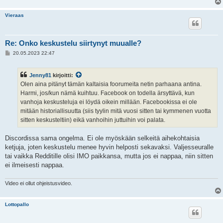
Vieraas
Re: Onko keskustelu siirtynyt muualle?
V
20.05.2023 22:47
i
e
s
Jenny81
kirjoitti:
t
i
Olen aina pitänyt tämän kaltaisia foorumeita netin parhaana antina.
Harmi, jos/kun nämä kuihtuu. Facebook on todella ärsyttävä, kun
vanhoja keskusteluja ei löydä oikein millään. Facebookissa ei ole
mitään historiallisuutta (siis tyylin mitä vuosi sitten tai kymmenen vuotta
sitten keskusteltiin) eikä vanhoihin juttuihin voi palata.
Discordissa sama ongelma. Ei ole myöskään selkeitä aihekohtaisia
ketjuja, joten keskustelu menee hyvin helposti sekavaksi. Valjesseuralle
tai vaikka Redditille olisi IMO paikkansa, mutta jos ei nappaa, niin sitten
ei ilmeisesti nappaa.
Video ei ollut ohjeistusvideo.
Lottopallo