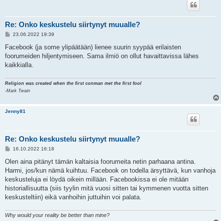
Re: Onko keskustelu siirtynyt muualle?
V
23.06.2022 19:39
i
e
Facebook (ja some ylipäätään) lienee suurin syypää erilaisten
s
foorumeiden hiljentymiseen. Sama ilmiö on ollut havaittavissa lähes
t
i
kaikkialla.
Religion was created when the first conman met the first fool
-Mark Twain
Jenny81
Re: Onko keskustelu siirtynyt muualle?
V
16.10.2022 16:18
i
e
Olen aina pitänyt tämän kaltaisia foorumeita netin parhaana antina.
s
Harmi, jos/kun nämä kuihtuu. Facebook on todella ärsyttävä, kun vanhoja
t
i
keskusteluja ei löydä oikein millään. Facebookissa ei ole mitään
historiallisuutta (siis tyylin mitä vuosi sitten tai kymmenen vuotta sitten
keskusteltiin) eikä vanhoihin juttuihin voi palata.
Why would your reality be better than mine?