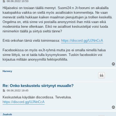
V
08.06.2022 10:53
i
e
Hiljaiseksi on tosiaan täällä mennyt. Suomi24:n Jt-foorumi on aikalailla
s
kaatopaikka vaikka on siellä myös asiallisiakin kommentteja. Ne vaan
t
i
menevät siellä hukkaan kaiken maailman pierujuttujen ja trollien keskellä.
Ongelma on, että sinne voi postailla anonyymisti ihan mitä vaan eikä
moderointia liene ollenkaan. Eikö ne asialliset keskustelijat voisi luoda
nimimerkin täällä ja siirtyä sieltä tänne?
Entä onkohan tämä vielä toiminnassa:
https://discord.gg/UJNnCcA
Facebookissa on myös exJt-ryhmä mutta jos ei omalla nimellä halua
sinne liittyä, se ei taida tulla kysymykseen. Tuskin facebookiin voi
kirjautua millään anonyymillä feikkiprofiililla.
Harwey
Re: Onko keskustelu siirtynyt muualle?
V
08.06.2022 19:45
i
e
Keskustelua käydään discordissa. Tervetuloa.
s
https://discord.gg/UJNnCcA
t
i
Jaakob