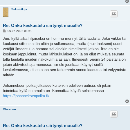
Sukututkija
Re: Onko keskustelu siirtynyt muualle?
V
05.06.2022 08:51
i
e
Juu, kyllä aika hiljaiseksi on homma mennyt tällä laudalla. Joku viikko tai
s
kuukausi sitten saittia oltiin jo sulkemassa, mutta (muistaakseni) uudet
t
i
vetäjät ilmaantui ja homma sai ainakin nimellisesti jatkoa. Itse en ole
koskaan jeppuloinut, mutta lähisukulaiset on, ja on ollut mukava seurata
tällä laudalla muiden näkökulmia asiaan. Ilmeisesti Suomi 24 palstalla on
jotain aktiviteetteja menossa. En ole juurikaan käynyt siellä
lueskelemassa, eli en osaa sen tarkemmin sanoa laadusta tai volyymista
mitään.
Johanneksen poika julkaisee kuitenkin edelleen uutisia, eli jotain
toimintaa kyllä rintamalla on. Kannattaa käydä selailemassa:
https://johanneksenpoika.fi/
Observer
Re: Onko keskustelu siirtynyt muualle?