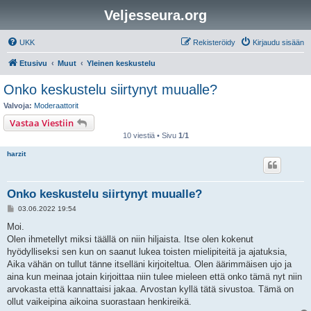
Veljesseura.org
UKK
Rekisteröidy
Kirjaudu sisään
Etusivu
Muut
Yleinen keskustelu
Onko keskustelu siirtynyt muualle?
Valvoja:
Moderaattorit
Vastaa Viestiin
10 viestiä • Sivu
1
/
1
harzit
Onko keskustelu siirtynyt muualle?
V
03.06.2022 19:54
i
e
Moi.
s
Olen ihmetellyt miksi täällä on niin hiljaista. Itse olen kokenut
t
i
hyödylliseksi sen kun on saanut lukea toisten mielipiteitä ja ajatuksia,
Aika vähän on tullut tänne itselläni kirjoiteltua. Olen äärimmäisen ujo ja
aina kun meinaa jotain kirjoittaa niin tulee mieleen että onko tämä nyt niin
arvokasta että kannattaisi jakaa. Arvostan kyllä tätä sivustoa. Tämä on
ollut vaikeipina aikoina suorastaan henkireikä.