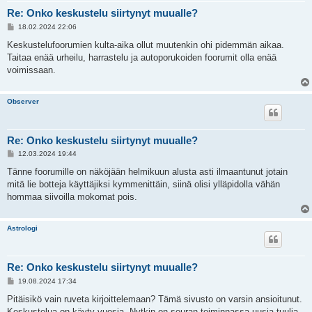
Re: Onko keskustelu siirtynyt muualle?
V
18.02.2024 22:06
i
e
Keskustelufoorumien kulta-aika ollut muutenkin ohi pidemmän aikaa.
s
Taitaa enää urheilu, harrastelu ja autoporukoiden foorumit olla enää
t
i
voimissaan.
Observer
Re: Onko keskustelu siirtynyt muualle?
V
12.03.2024 19:44
i
e
Tänne foorumille on näköjään helmikuun alusta asti ilmaantunut jotain
s
mitä lie botteja käyttäjiksi kymmenittäin, siinä olisi ylläpidolla vähän
t
i
hommaa siivoilla mokomat pois.
Astrologi
Re: Onko keskustelu siirtynyt muualle?
V
19.08.2024 17:34
i
e
Pitäisikö vain ruveta kirjoittelemaan? Tämä sivusto on varsin ansioitunut.
s
Keskustelua on käyty vuosia. Nytkin on seuran toiminnassa uusia tuulia,