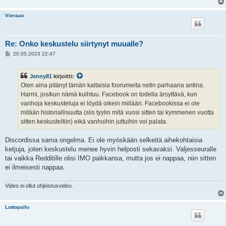
Vieraas
Re: Onko keskustelu siirtynyt muualle?
V
20.05.2023 22:47
i
e
s
Jenny81
kirjoitti:
t
i
Olen aina pitänyt tämän kaltaisia foorumeita netin parhaana antina.
Harmi, jos/kun nämä kuihtuu. Facebook on todella ärsyttävä, kun
vanhoja keskusteluja ei löydä oikein millään. Facebookissa ei ole
mitään historiallisuutta (siis tyylin mitä vuosi sitten tai kymmenen vuotta
sitten keskusteltiin) eikä vanhoihin juttuihin voi palata.
Discordissa sama ongelma. Ei ole myöskään selkeitä aihekohtaisia
ketjuja, joten keskustelu menee hyvin helposti sekavaksi. Valjesseuralle
tai vaikka Redditille olisi IMO paikkansa, mutta jos ei nappaa, niin sitten
ei ilmeisesti nappaa.
Video ei ollut ohjeistusvideo.
Lottopallo